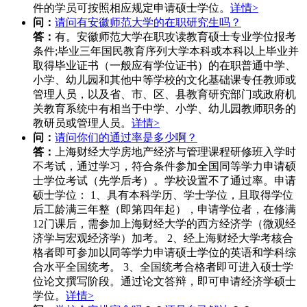
件的学员可按照相应规定申请硕士学位。
详情>
问：
请问有安徽师范大学的在职研究生吗？
答：
有。安徽师范大学在职攻读教育硕士专业学位报考
条件;毕业三年国民教育序列大学本科或本科以上毕业并
取得毕业证书（一般应有学位证书）的在职普通中学、
小学、幼儿园和其他中等学校的文化基础课专任教师或
管理人员，以及省、市、区、县教育研究部门或政府机
关教育系统中有相当于中学、小学、幼儿园教师职务的
教研员或管理人员。
详情>
问：
请问你们的通过率是多少啊？
答：
上海财经大学房地产经济与管理课程研修班入学时
不考试，通过学习，符合条件参加全国同等学力申请硕
士学位考试（先学后考）。学校设置不了通过率。申请
硕士学位： 1、具有本科学历、学士学位，且取得学位
后工龄满三年整（即第四年起），申请学位者，在修满
12门课后，需参加上海财经大学的西方经济学（微观经
济学与宏观经济学）加考。 2、经上海财经大学考核合
格者即可参加以同等学力申请硕士学位的英语和学科综
合水平全国统考。 3、全国统考合格者即可进入硕士学
位论文撰写阶段。通过论文答辩，即可申请经济学硕士
学位。
详情>