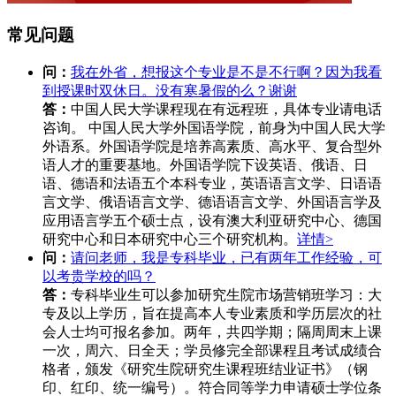
常见问题
问：
我在外省，想报这个专业是不是不行啊？因为我看
到授课时双休日。没有寒暑假的么？谢谢
答：
中国人民大学课程现在有远程班，具体专业请电话
咨询。 中国人民大学外国语学院，前身为中国人民大学
外语系。外国语学院是培养高素质、高水平、复合型外
语人才的重要基地。外国语学院下设英语、俄语、日
语、德语和法语五个本科专业，英语语言文学、日语语
言文学、俄语语言文学、德语语言文学、外国语言学及
应用语言学五个硕士点，设有澳大利亚研究中心、德国
研究中心和日本研究中心三个研究机构。
详情>
问：
请问老师，我是专科毕业，已有两年工作经验，可
以考贵学校的吗？
答：
专科毕业生可以参加研究生院市场营销班学习：大
专及以上学历，旨在提高本人专业素质和学历层次的社
会人士均可报名参加。两年，共四学期；隔周周末上课
一次，周六、日全天；学员修完全部课程且考试成绩合
格者，颁发《研究生院研究生课程班结业证书》（钢
印、红印、统一编号）。符合同等学力申请硕士学位条