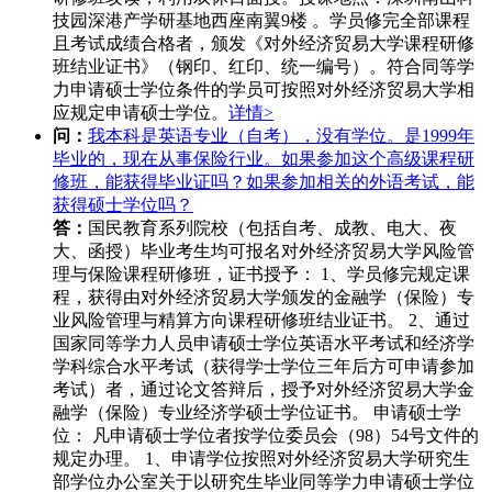
技园深港产学研基地西座南翼9楼 。学员修完全部课程
且考试成绩合格者，颁发《对外经济贸易大学课程研修
班结业证书》（钢印、红印、统一编号）。符合同等学
力申请硕士学位条件的学员可按照对外经济贸易大学相
应规定申请硕士学位。
详情>
问：
我本科是英语专业（自考），没有学位。是1999年
毕业的，现在从事保险行业。如果参加这个高级课程研
修班，能获得毕业证吗？如果参加相关的外语考试，能
获得硕士学位吗？
答：
国民教育系列院校（包括自考、成教、电大、夜
大、函授）毕业考生均可报名对外经济贸易大学风险管
理与保险课程研修班，证书授予： 1、学员修完规定课
程，获得由对外经济贸易大学颁发的金融学（保险）专
业风险管理与精算方向课程研修班结业证书。 2、通过
国家同等学力人员申请硕士学位英语水平考试和经济学
学科综合水平考试（获得学士学位三年后方可申请参加
考试）者，通过论文答辩后，授予对外经济贸易大学金
融学（保险）专业经济学硕士学位证书。 申请硕士学
位： 凡申请硕士学位者按学位委员会（98）54号文件的
规定办理。 1、申请学位按照对外经济贸易大学研究生
部学位办公室关于以研究生毕业同等学力申请硕士学位