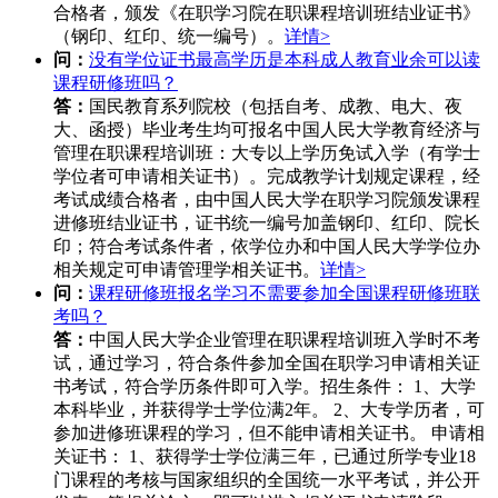
合格者，颁发《在职学习院在职课程培训班结业证书》
（钢印、红印、统一编号）。
详情>
问：
没有学位证书最高学历是本科成人教育业余可以读
课程研修班吗？
答：
国民教育系列院校（包括自考、成教、电大、夜
大、函授）毕业考生均可报名中国人民大学教育经济与
管理在职课程培训班：大专以上学历免试入学（有学士
学位者可申请相关证书）。完成教学计划规定课程，经
考试成绩合格者，由中国人民大学在职学习院颁发课程
进修班结业证书，证书统一编号加盖钢印、红印、院长
印；符合考试条件者，依学位办和中国人民大学学位办
相关规定可申请管理学相关证书。
详情>
问：
课程研修班报名学习不需要参加全国课程研修班联
考吗？
答：
中国人民大学企业管理在职课程培训班入学时不考
试，通过学习，符合条件参加全国在职学习申请相关证
书考试，符合学历条件即可入学。招生条件： 1、大学
本科毕业，并获得学士学位满2年。 2、大专学历者，可
参加进修班课程的学习，但不能申请相关证书。 申请相
关证书： 1、获得学士学位满三年，已通过所学专业18
门课程的考核与国家组织的全国统一水平考试，并公开