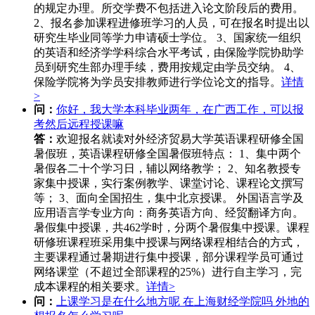
的规定办理。所交学费不包括进入论文阶段后的费用。
2、报名参加课程进修班学习的人员，可在报名时提出以
研究生毕业同等学力申请硕士学位。 3、国家统一组织
的英语和经济学学科综合水平考试，由保险学院协助学
员到研究生部办理手续，费用按规定由学员交纳。 4、
保险学院将为学员安排教师进行学位论文的指导。
详情
>
问：
你好，我大学本科毕业两年，在广西工作，可以报
考然后远程授课嘛
答：
欢迎报名就读对外经济贸易大学英语课程研修全国
暑假班，英语课程研修全国暑假班特点： 1、集中两个
暑假各二十个学习日，辅以网络教学； 2、知名教授专
家集中授课，实行案例教学、课堂讨论、课程论文撰写
等； 3、面向全国招生，集中北京授课。 外国语言学及
应用语言学专业方向：商务英语方向、经贸翻译方向。
暑假集中授课，共462学时，分两个暑假集中授课。课程
研修班课程班采用集中授课与网络课程相结合的方式，
主要课程通过暑期进行集中授课，部分课程学员可通过
网络课堂（不超过全部课程的25%）进行自主学习，完
成本课程的相关要求。
详情>
问：
上课学习是在什么地方呢 在上海财经学院吗 外地的