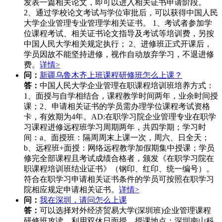
发表一篇相关论文，即可以进入相关证书申请阶段。
2、通过学校论文考试与学位审批后，可以获得中国人民
大学企业管理专业管理学相关证书。 1、考试者参加学
位课程考试、相关证书论文指导及考试等培训费，另按
中国人民大学相关规定执行； 2、进修班正式开课后，
学员因故不能坚持进修，视作自动放弃学习，不退进修
费。
详情>
问：
新疆乌鲁木齐上班课程研修班怎么上课？
答：
中国人民大学企业管理在职课程培训班培养方式：
1、面授与自学相结合，课程教学时间两年，业余时间授
课；2、申请相关证书的学员需办理学位课程考试资格
卡，有效期为4年。AD:在职学习院企业管理专业在职学
习课程进修远程班学习周期两年，共四学期；学习时
间：a、面授班：隔周周末上课一次，周六、日全天；
b、远程班+面授：网络远程教学加假期集中授课；学员
修完全部课程且考试成绩合格者，颁发《在职学习院在
职课程培训班结业证书》（钢印、红印、统一编号）。
符合在职学习申请相关证书条件的学员可按照在职学习
院相应规定申请相关证书。
详情>
问：
我在深圳，请问怎么上课
答：
可以选择对外经济贸易大学(深圳班)企业管理课程
研修班攻读，利用双休日面授。授课地点：深圳南山科