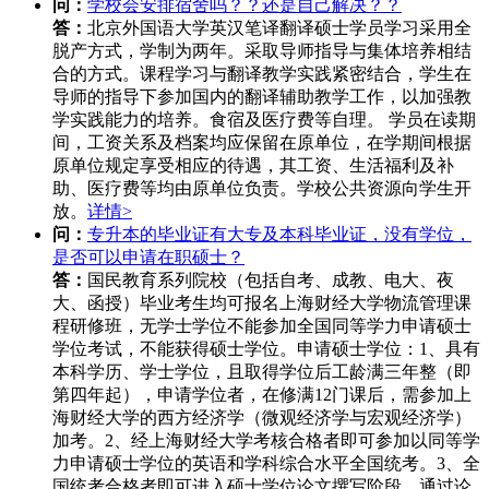
问：
学校会安排宿舍吗？？还是自己解决？？
答：
北京外国语大学英汉笔译翻译硕士学员学习采用全
脱产方式，学制为两年。采取导师指导与集体培养相结
合的方式。课程学习与翻译教学实践紧密结合，学生在
导师的指导下参加国内的翻译辅助教学工作，以加强教
学实践能力的培养。食宿及医疗费等自理。 学员在读期
间，工资关系及档案均应保留在原单位，在学期间根据
原单位规定享受相应的待遇，其工资、生活福利及补
助、医疗费等均由原单位负责。学校公共资源向学生开
放。
详情>
问：
专升本的毕业证有大专及本科毕业证，没有学位，
是否可以申请在职硕士？
答：
国民教育系列院校（包括自考、成教、电大、夜
大、函授）毕业考生均可报名上海财经大学物流管理课
程研修班，无学士学位不能参加全国同等学力申请硕士
学位考试，不能获得硕士学位。申请硕士学位：1、具有
本科学历、学士学位，且取得学位后工龄满三年整（即
第四年起），申请学位者，在修满12门课后，需参加上
海财经大学的西方经济学（微观经济学与宏观经济学）
加考。2、经上海财经大学考核合格者即可参加以同等学
力申请硕士学位的英语和学科综合水平全国统考。3、全
国统考合格者即可进入硕士学位论文撰写阶段。通过论