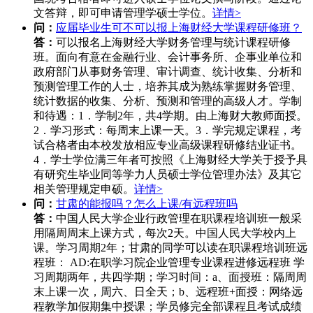
文答辩，即可申请管理学硕士学位。
详情>
问：
应届毕业生可不可以报上海财经大学课程研修班？
答：
可以报名上海财经大学财务管理与统计课程研修
班。面向有意在金融行业、会计事务所、企事业单位和
政府部门从事财务管理、审计调查、统计收集、分析和
预测管理工作的人士，培养其成为熟练掌握财务管理、
统计数据的收集、分析、预测和管理的高级人才。学制
和待遇：1．学制2年，共4学期。由上海财大教师面授。
2．学习形式：每周末上课一天。3．学完规定课程，考
试合格者由本校发放相应专业高级课程研修结业证书。
4．学士学位满三年者可按照《上海财经大学关于授予具
有研究生毕业同等学力人员硕士学位管理办法》及其它
相关管理规定申硕。
详情>
问：
甘肃的能报吗？怎么上课/有远程班吗
答：
中国人民大学企业行政管理在职课程培训班一般采
用隔周周末上课方式，每次2天。中国人民大学校内上
课。学习周期2年；甘肃的同学可以读在职课程培训班远
程班： AD:在职学习院企业管理专业课程进修远程班 学
习周期两年，共四学期；学习时间：a、面授班：隔周周
末上课一次，周六、日全天；b、远程班+面授：网络远
程教学加假期集中授课；学员修完全部课程且考试成绩