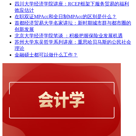
四川大学经济学院讲座：RCEP框架下服务贸易的福利
效应估计
在职双证MPAcc和全日制MPAcc的区别是什么？
首都经济贸易大学名家讲坛：新时期城市群与都市圈的
创新发展
北京大学经济学院笔谈 ：积极把握保险业发展机遇
苏州大学东吴哲学系列讲座：重思哈贝马斯的公民社会
理论
金融硕士都可以做什么工作？