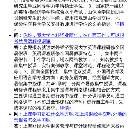
研究生毕业同等学力申请硕士学位。 3、国家统一组织
的英语和经济学学科综合水平考试，由保险学院协助学
员到研究生部办理手续，费用按规定由学员交纳。 4、
保险学院将为学员安排教师进行学位论文的指导。
详情
>
问：
你好，我大学本科毕业两年，在广西工作，可以报
考然后远程授课嘛
答：
欢迎报名就读对外经济贸易大学英语课程研修全国
暑假班，英语课程研修全国暑假班特点： 1、集中两个
暑假各二十个学习日，辅以网络教学； 2、知名教授专
家集中授课，实行案例教学、课堂讨论、课程论文撰写
等； 3、面向全国招生，集中北京授课。 外国语言学及
应用语言学专业方向：商务英语方向、经贸翻译方向。
暑假集中授课，共462学时，分两个暑假集中授课。课程
研修班课程班采用集中授课与网络课程相结合的方式，
主要课程通过暑期进行集中授课，部分课程学员可通过
网络课堂（不超过全部课程的25%）进行自主学习，完
成本课程的相关要求。
详情>
问：
上课学习是在什么地方呢 在上海财经学院吗 外地的
想报名怎么学习呢
答：
上海财经大学财务管理与统计课程研修班周末校内