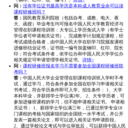
问：
没有学位证书最高学历是本科成人教育业余可以读
课程研修班吗？
答：
国民教育系列院校（包括自考、成教、电大、夜
大、函授）毕业考生均可报名中国人民大学教育经济与
管理在职课程培训班：大专以上学历免试入学（有学士
学位者可申请相关证书）。完成教学计划规定课程，经
考试成绩合格者，由中国人民大学在职学习院颁发课程
进修班结业证书，证书统一编号加盖钢印、红印、院长
印；符合考试条件者，依学位办和中国人民大学学位办
相关规定可申请管理学相关证书。
详情>
问：
课程研修班报名学习不需要参加全国课程研修班联
考吗？
答：
中国人民大学企业管理在职课程培训班入学时不考
试，通过学习，符合条件参加全国在职学习申请相关证
书考试，符合学历条件即可入学。招生条件： 1、大学
本科毕业，并获得学士学位满2年。 2、大专学历者，可
参加进修班课程的学习，但不能申请相关证书。 申请相
关证书： 1、获得学士学位满三年，已通过所学专业18
门课程的考核与国家组织的全国统一水平考试，并公开
发表一篇相关论文，即可以进入相关证书申请阶段。
2、通过学校论文考试与学位审批后，可以获得中国人民