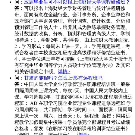
问：
应届毕业生可不可以报上海财经大学课程研修班？
答：
可以报名上海财经大学财务管理与统计课程研修
班。面向有意在金融行业、会计事务所、企事业单位和
政府部门从事财务管理、审计调查、统计收集、分析和
预测管理工作的人士，培养其成为熟练掌握财务管理、
统计数据的收集、分析、预测和管理的高级人才。学制
和待遇：1．学制2年，共4学期。由上海财大教师面授。
2．学习形式：每周末上课一天。3．学完规定课程，考
试合格者由本校发放相应专业高级课程研修结业证书。
4．学士学位满三年者可按照《上海财经大学关于授予具
有研究生毕业同等学力人员硕士学位管理办法》及其它
相关管理规定申硕。
详情>
问：
甘肃的能报吗？怎么上课/有远程班吗
答：
中国人民大学企业行政管理在职课程培训班一般采
用隔周周末上课方式，每次2天。中国人民大学校内上
课。学习周期2年；甘肃的同学可以读在职课程培训班远
程班： AD:在职学习院企业管理专业课程进修远程班 学
习周期两年，共四学期；学习时间：a、面授班：隔周周
末上课一次，周六、日全天；b、远程班+面授：网络远
程教学加假期集中授课；学员修完全部课程且考试成绩
合格者，颁发《在职学习院在职课程培训班结业证书》
（钢印、红印、统一编号）。
详情>