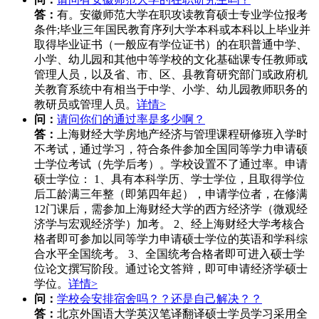
答：
有。安徽师范大学在职攻读教育硕士专业学位报考
条件;毕业三年国民教育序列大学本科或本科以上毕业并
取得毕业证书（一般应有学位证书）的在职普通中学、
小学、幼儿园和其他中等学校的文化基础课专任教师或
管理人员，以及省、市、区、县教育研究部门或政府机
关教育系统中有相当于中学、小学、幼儿园教师职务的
教研员或管理人员。
详情>
问：
请问你们的通过率是多少啊？
答：
上海财经大学房地产经济与管理课程研修班入学时
不考试，通过学习，符合条件参加全国同等学力申请硕
士学位考试（先学后考）。学校设置不了通过率。申请
硕士学位： 1、具有本科学历、学士学位，且取得学位
后工龄满三年整（即第四年起），申请学位者，在修满
12门课后，需参加上海财经大学的西方经济学（微观经
济学与宏观经济学）加考。 2、经上海财经大学考核合
格者即可参加以同等学力申请硕士学位的英语和学科综
合水平全国统考。 3、全国统考合格者即可进入硕士学
位论文撰写阶段。通过论文答辩，即可申请经济学硕士
学位。
详情>
问：
学校会安排宿舍吗？？还是自己解决？？
答：
北京外国语大学英汉笔译翻译硕士学员学习采用全