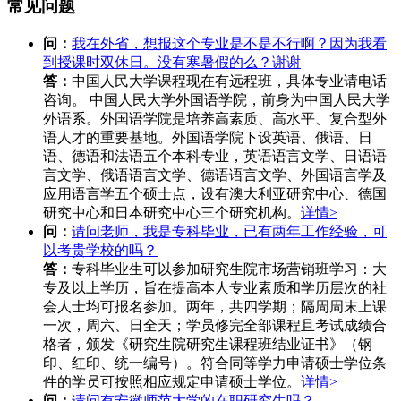
常见问题
问：
我在外省，想报这个专业是不是不行啊？因为我看
到授课时双休日。没有寒暑假的么？谢谢
答：
中国人民大学课程现在有远程班，具体专业请电话
咨询。 中国人民大学外国语学院，前身为中国人民大学
外语系。外国语学院是培养高素质、高水平、复合型外
语人才的重要基地。外国语学院下设英语、俄语、日
语、德语和法语五个本科专业，英语语言文学、日语语
言文学、俄语语言文学、德语语言文学、外国语言学及
应用语言学五个硕士点，设有澳大利亚研究中心、德国
研究中心和日本研究中心三个研究机构。
详情>
问：
请问老师，我是专科毕业，已有两年工作经验，可
以考贵学校的吗？
答：
专科毕业生可以参加研究生院市场营销班学习：大
专及以上学历，旨在提高本人专业素质和学历层次的社
会人士均可报名参加。两年，共四学期；隔周周末上课
一次，周六、日全天；学员修完全部课程且考试成绩合
格者，颁发《研究生院研究生课程班结业证书》（钢
印、红印、统一编号）。符合同等学力申请硕士学位条
件的学员可按照相应规定申请硕士学位。
详情>
问：
请问有安徽师范大学的在职研究生吗？