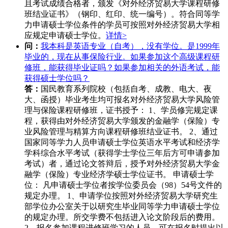
且考试成绩合格者，颁发《对外经济贸易大学课程研修
班结业证书》（钢印、红印、统一编号）。符合同等学
力申请硕士学位条件的学员可按照对外经济贸易大学相
应规定申请硕士学位。
详情>
问：
我本科是英语专业（自考），没有学位。是1999年
毕业的，现在从事保险行业。如果参加这个高级课程研
修班，能获得毕业证吗？如果参加相关的外语考试，能
获得硕士学位吗？
答：
国民教育系列院校（包括自考、成教、电大、夜
大、函授）毕业考生均可报名对外经济贸易大学风险管
理与保险课程研修班，证书授予： 1、学员修完规定课
程，获得由对外经济贸易大学颁发的金融学（保险）专
业风险管理与精算方向课程研修班结业证书。 2、通过
国家同等学力人员申请硕士学位英语水平考试和经济学
学科综合水平考试（获得学士学位三年后方可申请参加
考试）者，通过论文答辩后，授予对外经济贸易大学金
融学（保险）专业经济学硕士学位证书。 申请硕士学
位： 凡申请硕士学位者按学位委员会（98）54号文件的
规定办理。 1、申请学位按照对外经济贸易大学研究生
部学位办公室关于以研究生毕业同等学力申请硕士学位
的规定办理。所交学费不包括进入论文阶段后的费用。
2、报名参加课程进修班学习的人员，可在报名时提出以