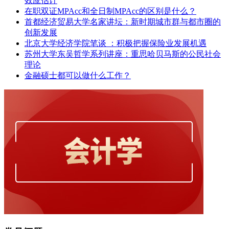
效应估计
在职双证MPAcc和全日制MPAcc的区别是什么？
首都经济贸易大学名家讲坛：新时期城市群与都市圈的
创新发展
北京大学经济学院笔谈 ：积极把握保险业发展机遇
苏州大学东吴哲学系列讲座：重思哈贝马斯的公民社会
理论
金融硕士都可以做什么工作？