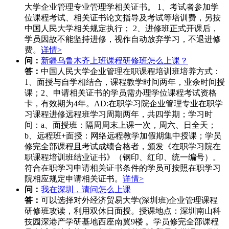
大学企业管理专业管理学相关证书。 1、考试者参加学
位课程考试、相关证书论文指导及考试等培训费，另按
中国人民大学相关规定执行； 2、进修班正式开课后，
学员因故不能坚持进修，视作自动放弃学习，不退进修
费。
详情>
问：
新疆乌鲁木齐上班课程研修班怎么上课？
答：
中国人民大学企业管理在职课程培训班培养方式：
1、面授与自学相结合，课程教学时间两年，业余时间授
课；2、申请相关证书的学员需办理学位课程考试资格
卡，有效期为4年。AD:在职学习院企业管理专业在职学
习课程进修远程班学习周期两年，共四学期；学习时
间：a、面授班：隔周周末上课一次，周六、日全天；
b、远程班+面授：网络远程教学加假期集中授课；学员
修完全部课程且考试成绩合格者，颁发《在职学习院在
职课程培训班结业证书》（钢印、红印、统一编号）。
符合在职学习申请相关证书条件的学员可按照在职学习
院相应规定申请相关证书。
详情>
问：
我在深圳，请问怎么上课
答：
可以选择对外经济贸易大学(深圳班)企业管理课程
研修班攻读，利用双休日面授。授课地点：深圳南山科
技园深港产学研基地西座南翼9楼 。学员修完全部课程