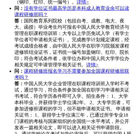
（钢印、红印、统一编号）。
详情>
问：
没有学位证书最高学历是本科成人教育业余可以读
课程研修班吗？
答：
国民教育系列院校（包括自考、成教、电大、夜
大、函授）毕业考生均可报名中国人民大学教育经济与
管理在职课程培训班：大专以上学历免试入学（有学士
学位者可申请相关证书）。完成教学计划规定课程，经
考试成绩合格者，由中国人民大学在职学习院颁发课程
进修班结业证书，证书统一编号加盖钢印、红印、院长
印；符合考试条件者，依学位办和中国人民大学学位办
相关规定可申请管理学相关证书。
详情>
问：
课程研修班报名学习不需要参加全国课程研修班联
考吗？
答：
中国人民大学企业管理在职课程培训班入学时不考
试，通过学习，符合条件参加全国在职学习申请相关证
书考试，符合学历条件即可入学。招生条件： 1、大学
本科毕业，并获得学士学位满2年。 2、大专学历者，可
参加进修班课程的学习，但不能申请相关证书。 申请相
关证书： 1、获得学士学位满三年，已通过所学专业18
门课程的考核与国家组织的全国统一水平考试，并公开
发表一篇相关论文，即可以进入相关证书申请阶段。
2、通过学校论文考试与学位审批后，可以获得中国人民