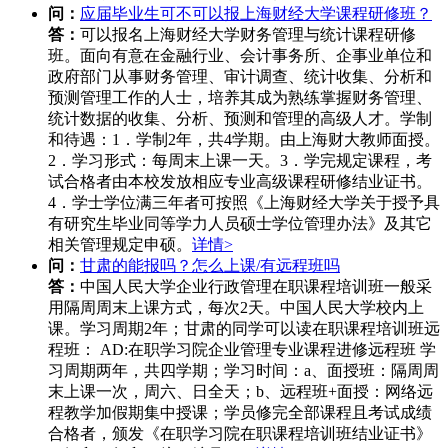
问：
应届毕业生可不可以报上海财经大学课程研修班？
答：
可以报名上海财经大学财务管理与统计课程研修
班。面向有意在金融行业、会计事务所、企事业单位和
政府部门从事财务管理、审计调查、统计收集、分析和
预测管理工作的人士，培养其成为熟练掌握财务管理、
统计数据的收集、分析、预测和管理的高级人才。学制
和待遇：1．学制2年，共4学期。由上海财大教师面授。
2．学习形式：每周末上课一天。3．学完规定课程，考
试合格者由本校发放相应专业高级课程研修结业证书。
4．学士学位满三年者可按照《上海财经大学关于授予具
有研究生毕业同等学力人员硕士学位管理办法》及其它
相关管理规定申硕。
详情>
问：
甘肃的能报吗？怎么上课/有远程班吗
答：
中国人民大学企业行政管理在职课程培训班一般采
用隔周周末上课方式，每次2天。中国人民大学校内上
课。学习周期2年；甘肃的同学可以读在职课程培训班远
程班： AD:在职学习院企业管理专业课程进修远程班 学
习周期两年，共四学期；学习时间：a、面授班：隔周周
末上课一次，周六、日全天；b、远程班+面授：网络远
程教学加假期集中授课；学员修完全部课程且考试成绩
合格者，颁发《在职学习院在职课程培训班结业证书》