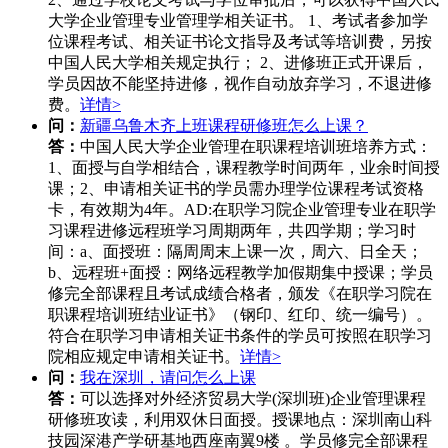
大学企业管理专业管理学相关证书。 1、考试者参加学
位课程考试、相关证书论文指导及考试等培训费，另按
中国人民大学相关规定执行； 2、进修班正式开课后，
学员因故不能坚持进修，视作自动放弃学习，不退进修
费。
详情>
问：
新疆乌鲁木齐上班课程研修班怎么上课？
答：
中国人民大学企业管理在职课程培训班培养方式：
1、面授与自学相结合，课程教学时间两年，业余时间授
课；2、申请相关证书的学员需办理学位课程考试资格
卡，有效期为4年。AD:在职学习院企业管理专业在职学
习课程进修远程班学习周期两年，共四学期；学习时
间：a、面授班：隔周周末上课一次，周六、日全天；
b、远程班+面授：网络远程教学加假期集中授课；学员
修完全部课程且考试成绩合格者，颁发《在职学习院在
职课程培训班结业证书》（钢印、红印、统一编号）。
符合在职学习申请相关证书条件的学员可按照在职学习
院相应规定申请相关证书。
详情>
问：
我在深圳，请问怎么上课
答：
可以选择对外经济贸易大学(深圳班)企业管理课程
研修班攻读，利用双休日面授。授课地点：深圳南山科
技园深港产学研基地西座南翼9楼 。学员修完全部课程