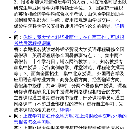
2、报名参加课程进修班学习的人员，可在报名时提出以
研究生毕业同等学力申请硕士学位。 3、国家统一组织
的英语和经济学学科综合水平考试，由保险学院协助学
员到研究生部办理手续，费用按规定由学员交纳。 4、
保险学院将为学员安排教师进行学位论文的指导。
详情
>
问：
你好，我大学本科毕业两年，在广西工作，可以报
考然后远程授课嘛
答：
欢迎报名就读对外经济贸易大学英语课程研修全国
暑假班，英语课程研修全国暑假班特点： 1、集中两个
暑假各二十个学习日，辅以网络教学； 2、知名教授专
家集中授课，实行案例教学、课堂讨论、课程论文撰写
等； 3、面向全国招生，集中北京授课。 外国语言学及
应用语言学专业方向：商务英语方向、经贸翻译方向。
暑假集中授课，共462学时，分两个暑假集中授课。课程
研修班课程班采用集中授课与网络课程相结合的方式，
主要课程通过暑期进行集中授课，部分课程学员可通过
网络课堂（不超过全部课程的25%）进行自主学习，完
成本课程的相关要求。
详情>
问：
上课学习是在什么地方呢 在上海财经学院吗 外地的
想报名怎么学习呢
答：
上海财经大学财务管理与统计课程研修班周末校内