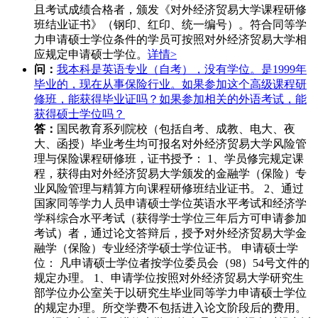
且考试成绩合格者，颁发《对外经济贸易大学课程研修
班结业证书》（钢印、红印、统一编号）。符合同等学
力申请硕士学位条件的学员可按照对外经济贸易大学相
应规定申请硕士学位。
详情>
问：
我本科是英语专业（自考），没有学位。是1999年
毕业的，现在从事保险行业。如果参加这个高级课程研
修班，能获得毕业证吗？如果参加相关的外语考试，能
获得硕士学位吗？
答：
国民教育系列院校（包括自考、成教、电大、夜
大、函授）毕业考生均可报名对外经济贸易大学风险管
理与保险课程研修班，证书授予： 1、学员修完规定课
程，获得由对外经济贸易大学颁发的金融学（保险）专
业风险管理与精算方向课程研修班结业证书。 2、通过
国家同等学力人员申请硕士学位英语水平考试和经济学
学科综合水平考试（获得学士学位三年后方可申请参加
考试）者，通过论文答辩后，授予对外经济贸易大学金
融学（保险）专业经济学硕士学位证书。 申请硕士学
位： 凡申请硕士学位者按学位委员会（98）54号文件的
规定办理。 1、申请学位按照对外经济贸易大学研究生
部学位办公室关于以研究生毕业同等学力申请硕士学位
的规定办理。所交学费不包括进入论文阶段后的费用。