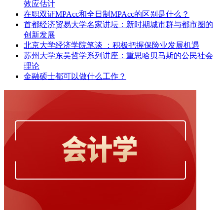
效应估计
在职双证MPAcc和全日制MPAcc的区别是什么？
首都经济贸易大学名家讲坛：新时期城市群与都市圈的
创新发展
北京大学经济学院笔谈 ：积极把握保险业发展机遇
苏州大学东吴哲学系列讲座：重思哈贝马斯的公民社会
理论
金融硕士都可以做什么工作？