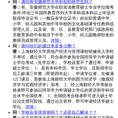
问：
请问有安徽师范大学的在职研究生吗？
答：
有。安徽师范大学在职攻读教育硕士专业学位报考
条件;毕业三年国民教育序列大学本科或本科以上毕业并
取得毕业证书（一般应有学位证书）的在职普通中学、
小学、幼儿园和其他中等学校的文化基础课专任教师或
管理人员，以及省、市、区、县教育研究部门或政府机
关教育系统中有相当于中学、小学、幼儿园教师职务的
教研员或管理人员。
详情>
问：
请问你们的通过率是多少啊？
答：
上海财经大学房地产经济与管理课程研修班入学时
不考试，通过学习，符合条件参加全国同等学力申请硕
士学位考试（先学后考）。学校设置不了通过率。申请
硕士学位： 1、具有本科学历、学士学位，且取得学位
后工龄满三年整（即第四年起），申请学位者，在修满
12门课后，需参加上海财经大学的西方经济学（微观经
济学与宏观经济学）加考。 2、经上海财经大学考核合
格者即可参加以同等学力申请硕士学位的英语和学科综
合水平全国统考。 3、全国统考合格者即可进入硕士学
位论文撰写阶段。通过论文答辩，即可申请经济学硕士
学位。
详情>
问：
学校会安排宿舍吗？？还是自己解决？？
答：
北京外国语大学英汉笔译翻译硕士学员学习采用全