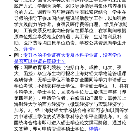
脱产方式，学制为两年。采取导师指导与集体培养相结
合的方式。课程学习与翻译教学实践紧密结合，学生在
导师的指导下参加国内的翻译辅助教学工作，以加强教
学实践能力的培养。食宿及医疗费等自理。 学员在读期
间，工资关系及档案均应保留在原单位，在学期间根据
原单位规定享受相应的待遇，其工资、生活福利及补
助、医疗费等均由原单位负责。学校公共资源向学生开
放。
详情>
问：
专升本的毕业证有大专及本科毕业证，没有学位，
是否可以申请在职硕士？
答：
国民教育系列院校（包括自考、成教、电大、夜
大、函授）毕业考生均可报名上海财经大学物流管理课
程研修班，无学士学位不能参加全国同等学力申请硕士
学位考试，不能获得硕士学位。申请硕士学位：1、具有
本科学历、学士学位，且取得学位后工龄满三年整（即
第四年起），申请学位者，在修满12门课后，需参加上
海财经大学的西方经济学（微观经济学与宏观经济学）
加考。2、经上海财经大学考核合格者即可参加以同等学
力申请硕士学位的英语和学科综合水平全国统考。3、全
国统考合格者即可进入硕士学位论文撰写阶段。通过论
文答辩，即可申请管理学硕士学位。
详情>