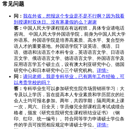
常见问题
问：
我在外省，想报这个专业是不是不行啊？因为我看
到授课时双休日。没有寒暑假的么？谢谢
答：
中国人民大学课程现在有远程班，具体专业请电话
咨询。 中国人民大学外国语学院，前身为中国人民大学
外语系。外国语学院是培养高素质、高水平、复合型外
语人才的重要基地。外国语学院下设英语、俄语、日
语、德语和法语五个本科专业，英语语言文学、日语语
言文学、俄语语言文学、德语语言文学、外国语言学及
应用语言学五个硕士点，设有澳大利亚研究中心、德国
研究中心和日本研究中心三个研究机构。
详情>
问：
请问老师，我是专科毕业，已有两年工作经验，可
以考贵学校的吗？
答：
专科毕业生可以参加研究生院市场营销班学习：大
专及以上学历，旨在提高本人专业素质和学历层次的社
会人士均可报名参加。两年，共四学期；隔周周末上课
一次，周六、日全天；学员修完全部课程且考试成绩合
格者，颁发《研究生院研究生课程班结业证书》（钢
印、红印、统一编号）。符合同等学力申请硕士学位条
件的学员可按照相应规定申请硕士学位。
详情>