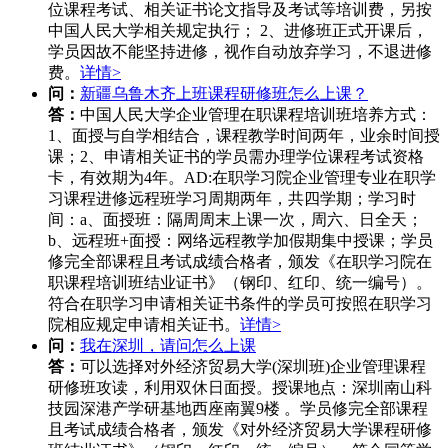
位课程考试、相关证书论文指导及考试等培训费，另按
中国人民大学相关规定执行； 2、进修班正式开课后，
学员因故不能坚持进修，视作自动放弃学习，不退进修
费。
详情>
问：
新疆乌鲁木齐上班课程研修班怎么上课？
答：
中国人民大学企业管理在职课程培训班培养方式：
1、面授与自学相结合，课程教学时间两年，业余时间授
课；2、申请相关证书的学员需办理学位课程考试资格
卡，有效期为4年。AD:在职学习院企业管理专业在职学
习课程进修远程班学习周期两年，共四学期；学习时
间：a、面授班：隔周周末上课一次，周六、日全天；
b、远程班+面授：网络远程教学加假期集中授课；学员
修完全部课程且考试成绩合格者，颁发《在职学习院在
职课程培训班结业证书》（钢印、红印、统一编号）。
符合在职学习申请相关证书条件的学员可按照在职学习
院相应规定申请相关证书。
详情>
问：
我在深圳，请问怎么上课
答：
可以选择对外经济贸易大学(深圳班)企业管理课程
研修班攻读，利用双休日面授。授课地点：深圳南山科
技园深港产学研基地西座南翼9楼 。学员修完全部课程
且考试成绩合格者，颁发《对外经济贸易大学课程研修