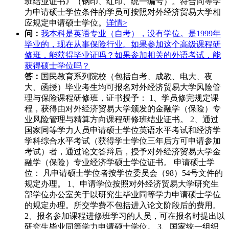
班结业证书》（钢印、红印、统一编号）。符合同等学
力申请硕士学位条件的学员可按照对外经济贸易大学相
应规定申请硕士学位。
详情>
问：
我本科是英语专业（自考），没有学位。是1999年
毕业的，现在从事保险行业。如果参加这个高级课程研
修班，能获得毕业证吗？如果参加相关的外语考试，能
获得硕士学位吗？
答：
国民教育系列院校（包括自考、成教、电大、夜
大、函授）毕业考生均可报名对外经济贸易大学风险管
理与保险课程研修班，证书授予： 1、学员修完规定课
程，获得由对外经济贸易大学颁发的金融学（保险）专
业风险管理与精算方向课程研修班结业证书。 2、通过
国家同等学力人员申请硕士学位英语水平考试和经济学
学科综合水平考试（获得学士学位三年后方可申请参加
考试）者，通过论文答辩后，授予对外经济贸易大学金
融学（保险）专业经济学硕士学位证书。 申请硕士学
位： 凡申请硕士学位者按学位委员会（98）54号文件的
规定办理。 1、申请学位按照对外经济贸易大学研究生
部学位办公室关于以研究生毕业同等学力申请硕士学位
的规定办理。所交学费不包括进入论文阶段后的费用。
2、报名参加课程进修班学习的人员，可在报名时提出以
研究生毕业同等学力申请硕士学位。 3、国家统一组织