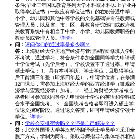
条件;毕业三年国民教育序列大学本科或本科以上毕业并
取得毕业证书（一般应有学位证书）的在职普通中学、
小学、幼儿园和其他中等学校的文化基础课专任教师或
管理人员，以及省、市、区、县教育研究部门或政府机
关教育系统中有相当于中学、小学、幼儿园教师职务的
教研员或管理人员。
详情>
问：
请问你们的通过率是多少啊？
答：
上海财经大学房地产经济与管理课程研修班入学时
不考试，通过学习，符合条件参加全国同等学力申请硕
士学位考试（先学后考）。学校设置不了通过率。申请
硕士学位： 1、具有本科学历、学士学位，且取得学位
后工龄满三年整（即第四年起），申请学位者，在修满
12门课后，需参加上海财经大学的西方经济学（微观经
济学与宏观经济学）加考。 2、经上海财经大学考核合
格者即可参加以同等学力申请硕士学位的英语和学科综
合水平全国统考。 3、全国统考合格者即可进入硕士学
位论文撰写阶段。通过论文答辩，即可申请经济学硕士
学位。
详情>
问：
学校会安排宿舍吗？？还是自己解决？？
答：
北京外国语大学英汉笔译翻译硕士学员学习采用全
脱产方式，学制为两年。采取导师指导与集体培养相结