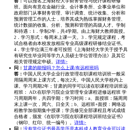
答：
可以报名上海财经大学财务管理与统计课程研修
班。面向有意在金融行业、会计事务所、企事业单位和
政府部门从事财务管理、审计调查、统计收集、分析和
预测管理工作的人士，培养其成为熟练掌握财务管理、
统计数据的收集、分析、预测和管理的高级人才。学制
和待遇：1．学制2年，共4学期。由上海财大教师面授。
2．学习形式：每周末上课一天。3．学完规定课程，考
试合格者由本校发放相应专业高级课程研修结业证书。
4．学士学位满三年者可按照《上海财经大学关于授予具
有研究生毕业同等学力人员硕士学位管理办法》及其它
相关管理规定申硕。
详情>
问：
甘肃的能报吗？怎么上课/有远程班吗
答：
中国人民大学企业行政管理在职课程培训班一般采
用隔周周末上课方式，每次2天。中国人民大学校内上
课。学习周期2年；甘肃的同学可以读在职课程培训班远
程班： AD:在职学习院企业管理专业课程进修远程班 学
习周期两年，共四学期；学习时间：a、面授班：隔周周
末上课一次，周六、日全天；b、远程班+面授：网络远
程教学加假期集中授课；学员修完全部课程且考试成绩
合格者，颁发《在职学习院在职课程培训班结业证书》
（钢印、红印、统一编号）。
详情>
问：
没有学位证书最高学历是本科成人教育业余可以读