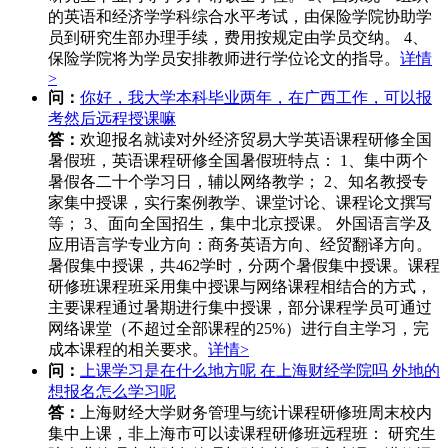
的英语和经济学学科综合水平考试，由保险学院协助学
员到研究生部办理手续，费用按规定由学员交纳。 4、
保险学院将为学员安排教师进行学位论文的指导。
详情
>
问：
你好，我大学本科毕业两年，在广西工作，可以报
考然后远程授课嘛
答：
欢迎报名就读对外经济贸易大学英语课程研修全国
暑假班，英语课程研修全国暑假班特点： 1、集中两个
暑假各二十个学习日，辅以网络教学； 2、知名教授专
家集中授课，实行案例教学、课堂讨论、课程论文撰写
等； 3、面向全国招生，集中北京授课。 外国语言学及
应用语言学专业方向：商务英语方向、经贸翻译方向。
暑假集中授课，共462学时，分两个暑假集中授课。课程
研修班课程班采用集中授课与网络课程相结合的方式，
主要课程通过暑期进行集中授课，部分课程学员可通过
网络课堂（不超过全部课程的25%）进行自主学习，完
成本课程的相关要求。
详情>
问：
上课学习是在什么地方呢 在上海财经学院吗 外地的
想报名怎么学习呢
答：
上海财经大学财务管理与统计课程研修班周末校内
集中上课，非上海市可以读课程研修班远程班： 研究生