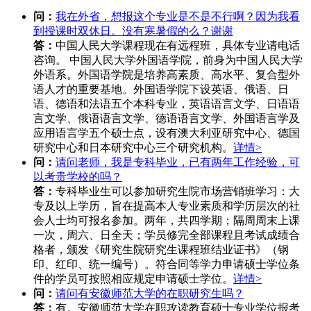
问：
我在外省，想报这个专业是不是不行啊？因为我看
到授课时双休日。没有寒暑假的么？谢谢
答：
中国人民大学课程现在有远程班，具体专业请电话
咨询。 中国人民大学外国语学院，前身为中国人民大学
外语系。外国语学院是培养高素质、高水平、复合型外
语人才的重要基地。外国语学院下设英语、俄语、日
语、德语和法语五个本科专业，英语语言文学、日语语
言文学、俄语语言文学、德语语言文学、外国语言学及
应用语言学五个硕士点，设有澳大利亚研究中心、德国
研究中心和日本研究中心三个研究机构。
详情>
问：
请问老师，我是专科毕业，已有两年工作经验，可
以考贵学校的吗？
答：
专科毕业生可以参加研究生院市场营销班学习：大
专及以上学历，旨在提高本人专业素质和学历层次的社
会人士均可报名参加。两年，共四学期；隔周周末上课
一次，周六、日全天；学员修完全部课程且考试成绩合
格者，颁发《研究生院研究生课程班结业证书》（钢
印、红印、统一编号）。符合同等学力申请硕士学位条
件的学员可按照相应规定申请硕士学位。
详情>
问：
请问有安徽师范大学的在职研究生吗？
答：
有。安徽师范大学在职攻读教育硕士专业学位报考