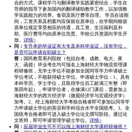
合的方式。课程学习与翻译教学实践紧密结合，学生在
导师的指导下参加国内的翻译辅助教学工作，以加强教
学实践能力的培养。食宿及医疗费等自理。 学员在读期
间，工资关系及档案均应保留在原单位，在学期间根据
原单位规定享受相应的待遇，其工资、生活福利及补
助、医疗费等均由原单位负责。学校公共资源向学生开
放。
详情>
问：
专升本的毕业证有大专及本科毕业证，没有学位，
是否可以申请在职硕士？
答：
国民教育系列院校（包括自考、成教、电大、夜
大、函授）毕业考生均可报名上海财经大学物流管理课
程研修班，无学士学位不能参加全国同等学力申请硕士
学位考试，不能获得硕士学位。申请硕士学位：1、具有
本科学历、学士学位，且取得学位后工龄满三年整（即
第四年起），申请学位者，在修满12门课后，需参加上
海财经大学的西方经济学（微观经济学与宏观经济学）
加考。2、经上海财经大学考核合格者即可参加以同等学
力申请硕士学位的英语和学科综合水平全国统考。3、全
国统考合格者即可进入硕士学位论文撰写阶段。通过论
文答辩，即可申请管理学硕士学位。
详情>
问：
应届毕业生可不可以报上海财经大学课程研修班？