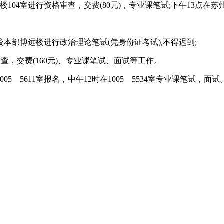
04室进行资格审查，交费(80元)，专业课笔试;下午13点在苏
本部博远楼进行政治理论笔试(凭身份证考试),不得迟到;
，交费(160元)、专业课笔试、面试等工作。
5—5611室报名，中午12时在1005—5534室专业课笔试，面试