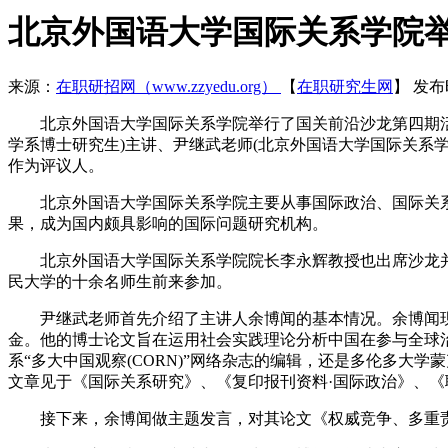
北京外国语大学国际关系学院
来源：
在职研招网（www.zzyedu.org）
【
在职研究生网
】
发布时
北京外国语大学国际关系学院举行了国关前沿沙龙第四期活动
学系博士研究生)主讲、尹继武老师(北京外国语大学国际关系学
作为评议人。
北京外国语大学国际关系学院主要从事国际政治、国际关系
果，成为国内颇具影响的国际问题研究机构。
北京外国语大学国际关系学院院长李永辉教授也出席沙龙并
民大学的十余名师生前来参加。
尹继武老师首先介绍了主讲人余博闻的基本情况。余博闻现为
金。他的博士论文旨在运用社会实践理论分析中国在参与全球
系“多大中国观察(CORN)”网络杂志的编辑，还是多伦多大学蒙克
文章见于《国际关系研究》、《复印报刊资料·国际政治》、
接下来，余博闻做主题发言，对其论文《权威竞争、多重责