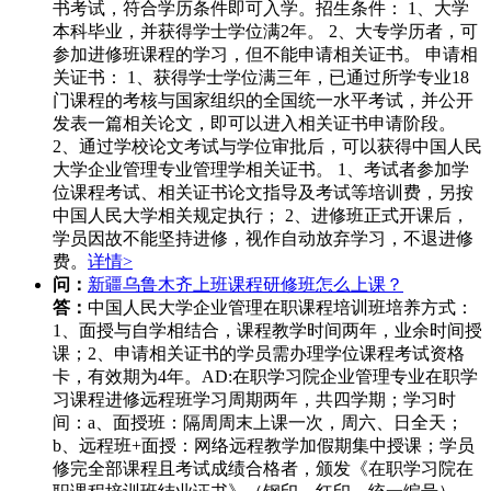
书考试，符合学历条件即可入学。招生条件： 1、大学
本科毕业，并获得学士学位满2年。 2、大专学历者，可
参加进修班课程的学习，但不能申请相关证书。 申请相
关证书： 1、获得学士学位满三年，已通过所学专业18
门课程的考核与国家组织的全国统一水平考试，并公开
发表一篇相关论文，即可以进入相关证书申请阶段。
2、通过学校论文考试与学位审批后，可以获得中国人民
大学企业管理专业管理学相关证书。 1、考试者参加学
位课程考试、相关证书论文指导及考试等培训费，另按
中国人民大学相关规定执行； 2、进修班正式开课后，
学员因故不能坚持进修，视作自动放弃学习，不退进修
费。
详情>
问：
新疆乌鲁木齐上班课程研修班怎么上课？
答：
中国人民大学企业管理在职课程培训班培养方式：
1、面授与自学相结合，课程教学时间两年，业余时间授
课；2、申请相关证书的学员需办理学位课程考试资格
卡，有效期为4年。AD:在职学习院企业管理专业在职学
习课程进修远程班学习周期两年，共四学期；学习时
间：a、面授班：隔周周末上课一次，周六、日全天；
b、远程班+面授：网络远程教学加假期集中授课；学员
修完全部课程且考试成绩合格者，颁发《在职学习院在