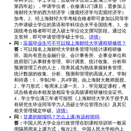
本科学历、学士学位，且取得学位后工龄满三年整（即
第四年起），申请学位者，在修满12门课后，需参加上
海财经大学的西方经济学（微观经济学与宏观经济学）
加考。2、经上海财经大学考核合格者即可参加以同等学
力申请硕士学位的英语和学科综合水平全国统考。3、全
国统考合格者即可进入硕士学位论文撰写阶段。通过论
文答辩，即可申请管理学硕士学位。
详情>
问：
应届毕业生可不可以报上海财经大学课程研修班？
答：
可以报名上海财经大学财务管理与统计课程研修
班。面向有意在金融行业、会计事务所、企事业单位和
政府部门从事财务管理、审计调查、统计收集、分析和
预测管理工作的人士，培养其成为熟练掌握财务管理、
统计数据的收集、分析、预测和管理的高级人才。学制
和待遇：1．学制2年，共4学期。由上海财大教师面授。
2．学习形式：每周末上课一天。3．学完规定课程，考
试合格者由本校发放相应专业高级课程研修结业证书。
4．学士学位满三年者可按照《上海财经大学关于授予具
有研究生毕业同等学力人员硕士学位管理办法》及其它
相关管理规定申硕。
详情>
问：
甘肃的能报吗？怎么上课/有远程班吗
答：
中国人民大学企业行政管理在职课程培训班一般采
用隔周周末上课方式，每次2天。中国人民大学校内上