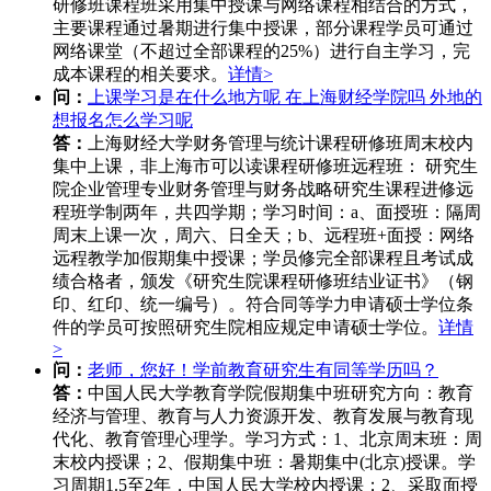
研修班课程班采用集中授课与网络课程相结合的方式，
主要课程通过暑期进行集中授课，部分课程学员可通过
网络课堂（不超过全部课程的25%）进行自主学习，完
成本课程的相关要求。
详情>
问：
上课学习是在什么地方呢 在上海财经学院吗 外地的
想报名怎么学习呢
答：
上海财经大学财务管理与统计课程研修班周末校内
集中上课，非上海市可以读课程研修班远程班： 研究生
院企业管理专业财务管理与财务战略研究生课程进修远
程班学制两年，共四学期；学习时间：a、面授班：隔周
周末上课一次，周六、日全天；b、远程班+面授：网络
远程教学加假期集中授课；学员修完全部课程且考试成
绩合格者，颁发《研究生院课程研修班结业证书》（钢
印、红印、统一编号）。符合同等学力申请硕士学位条
件的学员可按照研究生院相应规定申请硕士学位。
详情
>
问：
老师，您好！学前教育研究生有同等学历吗？
答：
中国人民大学教育学院假期集中班研究方向：教育
经济与管理、教育与人力资源开发、教育发展与教育现
代化、教育管理心理学。学习方式：1、北京周末班：周
末校内授课；2、假期集中班：暑期集中(北京)授课。学
习周期1.5至2年，中国人民大学校内授课；2、采取面授