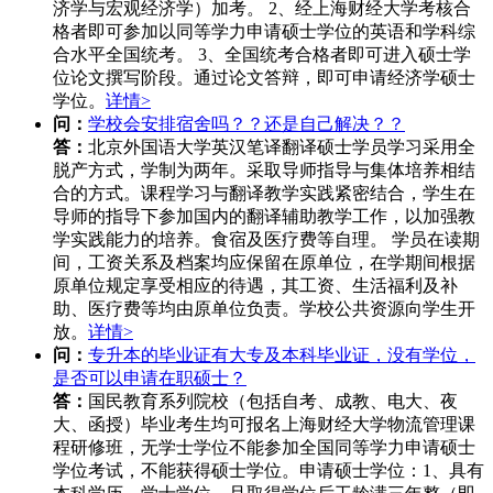
济学与宏观经济学）加考。 2、经上海财经大学考核合
格者即可参加以同等学力申请硕士学位的英语和学科综
合水平全国统考。 3、全国统考合格者即可进入硕士学
位论文撰写阶段。通过论文答辩，即可申请经济学硕士
学位。
详情>
问：
学校会安排宿舍吗？？还是自己解决？？
答：
北京外国语大学英汉笔译翻译硕士学员学习采用全
脱产方式，学制为两年。采取导师指导与集体培养相结
合的方式。课程学习与翻译教学实践紧密结合，学生在
导师的指导下参加国内的翻译辅助教学工作，以加强教
学实践能力的培养。食宿及医疗费等自理。 学员在读期
间，工资关系及档案均应保留在原单位，在学期间根据
原单位规定享受相应的待遇，其工资、生活福利及补
助、医疗费等均由原单位负责。学校公共资源向学生开
放。
详情>
问：
专升本的毕业证有大专及本科毕业证，没有学位，
是否可以申请在职硕士？
答：
国民教育系列院校（包括自考、成教、电大、夜
大、函授）毕业考生均可报名上海财经大学物流管理课
程研修班，无学士学位不能参加全国同等学力申请硕士
学位考试，不能获得硕士学位。申请硕士学位：1、具有