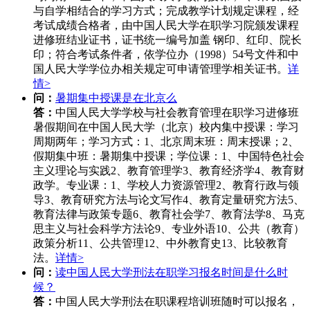
与自学相结合的学习方式；完成教学计划规定课程，经
考试成绩合格者，由中国人民大学在职学习院颁发课程
进修班结业证书，证书统一编号加盖 钢印、红印、院长
印；符合考试条件者，依学位办（1998）54号文件和中
国人民大学学位办相关规定可申请管理学相关证书。
详
情>
问：
暑期集中授课是在北京么
答：
中国人民大学学校与社会教育管理在职学习进修班
暑假期间在中国人民大学（北京）校内集中授课：学习
周期两年；学习方式：1、北京周末班：周末授课；2、
假期集中班：暑期集中授课；学位课：1、中国特色社会
主义理论与实践2、教育管理学3、教育经济学4、教育财
政学。专业课：1、学校人力资源管理2、教育行政与领
导3、教育研究方法与论文写作4、教育定量研究方法5、
教育法律与政策专题6、教育社会学7、教育法学8、马克
思主义与社会科学方法论9、专业外语10、公共（教育）
政策分析11、公共管理12、中外教育史13、比较教育
法。
详情>
问：
读中国人民大学刑法在职学习报名时间是什么时
候？
答：
中国人民大学刑法在职课程培训班随时可以报名，