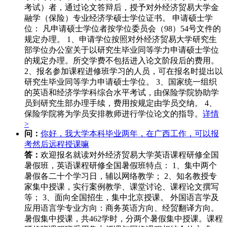
考试）者，通过论文答辩后，授予对外经济贸易大学金
融学（保险）专业经济学硕士学位证书。 申请硕士学
位： 凡申请硕士学位者按学位委员会（98）54号文件的
规定办理。 1、申请学位按照对外经济贸易大学研究生
部学位办公室关于以研究生毕业同等学力申请硕士学位
的规定办理。所交学费不包括进入论文阶段后的费用。
2、报名参加课程进修班学习的人员，可在报名时提出以
研究生毕业同等学力申请硕士学位。 3、国家统一组织
的英语和经济学学科综合水平考试，由保险学院协助学
员到研究生部办理手续，费用按规定由学员交纳。 4、
保险学院将为学员安排教师进行学位论文的指导。
详情
>
问：
你好，我大学本科毕业两年，在广西工作，可以报
考然后远程授课嘛
答：
欢迎报名就读对外经济贸易大学英语课程研修全国
暑假班，英语课程研修全国暑假班特点： 1、集中两个
暑假各二十个学习日，辅以网络教学； 2、知名教授专
家集中授课，实行案例教学、课堂讨论、课程论文撰写
等； 3、面向全国招生，集中北京授课。 外国语言学及
应用语言学专业方向：商务英语方向、经贸翻译方向。
暑假集中授课，共462学时，分两个暑假集中授课。课程