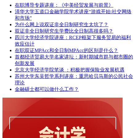
在职博导专题讲座：《中美经贸发展与前景》
清华大学五道口金融学院学术讲座“游戏开始:社交网络
和市场”
为什么网上说双证非全日制研究生太坑了？
双证非全日制研究生学费比全日制高很多吗？
四川大学经济学院讲座：RCEP框架下服务贸易的福利
效应估计
在职双证MPAcc和全日制MPAcc的区别是什么？
首都经济贸易大学名家讲坛：新时期城市群与都市圈的
创新发展
北京大学经济学院笔谈 ：积极把握保险业发展机遇
苏州大学东吴哲学系列讲座：重思哈贝马斯的公民社会
理论
金融硕士都可以做什么工作？