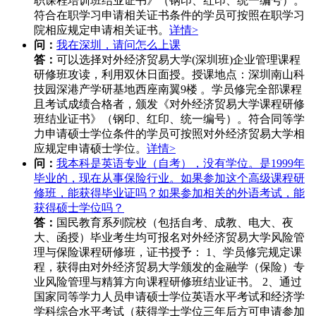
职课程培训班结业证书》（钢印、红印、统一编号）。
符合在职学习申请相关证书条件的学员可按照在职学习
院相应规定申请相关证书。
详情>
问：
我在深圳，请问怎么上课
答：
可以选择对外经济贸易大学(深圳班)企业管理课程
研修班攻读，利用双休日面授。授课地点：深圳南山科
技园深港产学研基地西座南翼9楼 。学员修完全部课程
且考试成绩合格者，颁发《对外经济贸易大学课程研修
班结业证书》（钢印、红印、统一编号）。符合同等学
力申请硕士学位条件的学员可按照对外经济贸易大学相
应规定申请硕士学位。
详情>
问：
我本科是英语专业（自考），没有学位。是1999年
毕业的，现在从事保险行业。如果参加这个高级课程研
修班，能获得毕业证吗？如果参加相关的外语考试，能
获得硕士学位吗？
答：
国民教育系列院校（包括自考、成教、电大、夜
大、函授）毕业考生均可报名对外经济贸易大学风险管
理与保险课程研修班，证书授予： 1、学员修完规定课
程，获得由对外经济贸易大学颁发的金融学（保险）专
业风险管理与精算方向课程研修班结业证书。 2、通过
国家同等学力人员申请硕士学位英语水平考试和经济学
学科综合水平考试（获得学士学位三年后方可申请参加