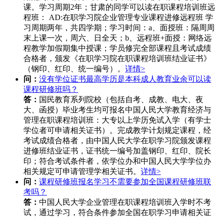
课。学习周期2年；甘肃的同学可以读在职课程培训班远
程班： AD:在职学习院企业管理专业课程进修远程班 学
习周期两年，共四学期；学习时间：a、面授班：隔周周
末上课一次，周六、日全天；b、远程班+面授：网络远
程教学加假期集中授课；学员修完全部课程且考试成绩
合格者，颁发《在职学习院在职课程培训班结业证书》
（钢印、红印、统一编号）。
详情>
问：
没有学位证书最高学历是本科成人教育业余可以读
课程研修班吗？
答：
国民教育系列院校（包括自考、成教、电大、夜
大、函授）毕业考生均可报名中国人民大学教育经济与
管理在职课程培训班：大专以上学历免试入学（有学士
学位者可申请相关证书）。完成教学计划规定课程，经
考试成绩合格者，由中国人民大学在职学习院颁发课程
进修班结业证书，证书统一编号加盖钢印、红印、院长
印；符合考试条件者，依学位办和中国人民大学学位办
相关规定可申请管理学相关证书。
详情>
问：
课程研修班报名学习不需要参加全国课程研修班联
考吗？
答：
中国人民大学企业管理在职课程培训班入学时不考
试，通过学习，符合条件参加全国在职学习申请相关证