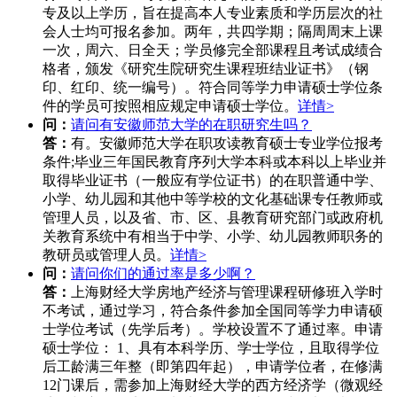
专及以上学历，旨在提高本人专业素质和学历层次的社
会人士均可报名参加。两年，共四学期；隔周周末上课
一次，周六、日全天；学员修完全部课程且考试成绩合
格者，颁发《研究生院研究生课程班结业证书》（钢
印、红印、统一编号）。符合同等学力申请硕士学位条
件的学员可按照相应规定申请硕士学位。
详情>
问：
请问有安徽师范大学的在职研究生吗？
答：
有。安徽师范大学在职攻读教育硕士专业学位报考
条件;毕业三年国民教育序列大学本科或本科以上毕业并
取得毕业证书（一般应有学位证书）的在职普通中学、
小学、幼儿园和其他中等学校的文化基础课专任教师或
管理人员，以及省、市、区、县教育研究部门或政府机
关教育系统中有相当于中学、小学、幼儿园教师职务的
教研员或管理人员。
详情>
问：
请问你们的通过率是多少啊？
答：
上海财经大学房地产经济与管理课程研修班入学时
不考试，通过学习，符合条件参加全国同等学力申请硕
士学位考试（先学后考）。学校设置不了通过率。申请
硕士学位： 1、具有本科学历、学士学位，且取得学位
后工龄满三年整（即第四年起），申请学位者，在修满
12门课后，需参加上海财经大学的西方经济学（微观经