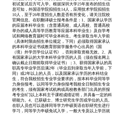
初试复试后方可入学。根据深圳大学25年发布的招生信
息可知，外国语学院拟招生14人，应用技术学院拟招生
10人，至于26年度招生人数是否有所变化，请关注院校
官网信息。在职翻译硕士报考条件是：1、国家承认学历
的应届本科毕业生（含普通高校、成人高校、普通高校
举办的成人高等学历教育等应届本科毕业生）及自学考
试和网络教育届时可毕业本科生。考生录取当年入学前
（具体时限由招生单位规定，下同）必须取得国家承认
的本科毕业证书或教育部留学服务中心出具的《国
（境）外学历学位认证书》，否则录取资格无效。2、具
有国家承认的大学本科毕业学历的人员（须在报名网上
确认截止日期前取得毕业证书）；3、获得国家承认的高
职高专毕业学历后满2年（毕业后到录取当年入学前，下
同）或2年以上的人员，以及国家承认学历的本科结业
生，符合我校招生专业学业要求的，按本科毕业同等学
力身份报考。以同等学力身份报考我校全日制招生专业
的考生，须有国家考试机构或高校教务部门出具的所报
考专业8门以上本科主干课程成绩证明，并具备一定的科
研能力。4、已获硕士、博士研究生学历或学位的人员。
在职人员也可以选择同等学力申硕英语在职研究生进行
学习，同等学力申硕免试入学，一般大专及以上学历就