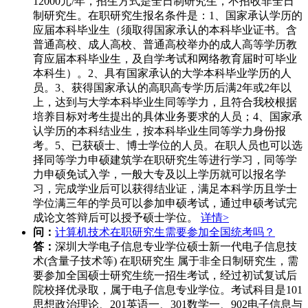
12000元/年，招生方式是全日制研究生，不招收非全日
制研究生。在职研究生报名条件是：1、国家承认学历的
应届本科毕业生（须取得国家承认的本科毕业证书。含
普通高校、成人高校、普通高校举办的成人高等学历教
育应届本科毕业生，及自学考试和网络教育届时可毕业
本科生）。2、具有国家承认的大学本科毕业学历的人
员。3、获得国家承认的高职高专学历后满2年或2年以
上，达到与大学本科毕业生同等学力，且符合我校根据
培养目标对考生提出的具体业务要求的人员；4、国家承
认学历的本科结业生，按本科毕业生同等学力身份报
考。5、已获硕士、博士学位的人员。在职人员也可以选
择同等学力申硕建筑学在职研究生等进行学习，同等学
力申硕免试入学，一般大专及以上学历就可以报名学
习，完成学业后可以获得结业证，满足本科学历且学士
学位满三年的学员可以参加申硕考试，通过申硕考试完
成论文答辩后可以授予硕士学位。
详情>
问：
计算机技术在职研究生需要参加全国统考吗？
答：
深圳大学电子信息专业学位硕士新一代电子信息技
术(含量子技术等) 在职研究生 属于非全日制研究生，需
要参加全国硕士研究生统一招生考试，经过初试复试后
院校择优录取，属于电子信息专业学位。考试科目是101
思想政治理论、201英语一、301数学一、902电子信息与