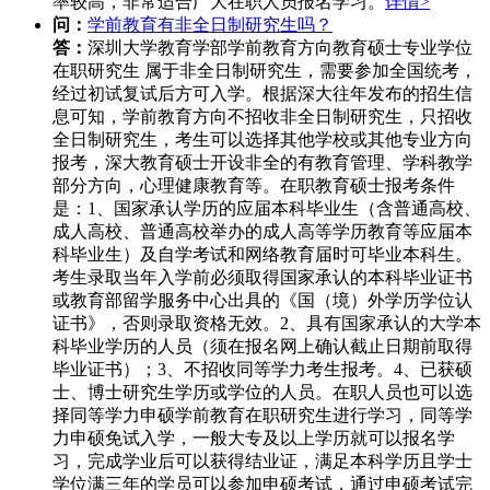
率较高，非常适合广大在职人员报名学习。
详情>
问：
学前教育有非全日制研究生吗？
答：
深圳大学教育学部学前教育方向教育硕士专业学位
在职研究生 属于非全日制研究生，需要参加全国统考，
经过初试复试后方可入学。根据深大往年发布的招生信
息可知，学前教育方向不招收非全日制研究生，只招收
全日制研究生，考生可以选择其他学校或其他专业方向
报考，深大教育硕士开设非全的有教育管理、学科教学
部分方向，心理健康教育等。在职教育硕士报考条件
是：1、国家承认学历的应届本科毕业生（含普通高校、
成人高校、普通高校举办的成人高等学历教育等应届本
科毕业生）及自学考试和网络教育届时可毕业本科生。
考生录取当年入学前必须取得国家承认的本科毕业证书
或教育部留学服务中心出具的《国（境）外学历学位认
证书》，否则录取资格无效。2、具有国家承认的大学本
科毕业学历的人员（须在报名网上确认截止日期前取得
毕业证书）；3、不招收同等学力考生报考。4、已获硕
士、博士研究生学历或学位的人员。在职人员也可以选
择同等学力申硕学前教育在职研究生进行学习，同等学
力申硕免试入学，一般大专及以上学历就可以报名学
习，完成学业后可以获得结业证，满足本科学历且学士
学位满三年的学员可以参加申硕考试，通过申硕考试完