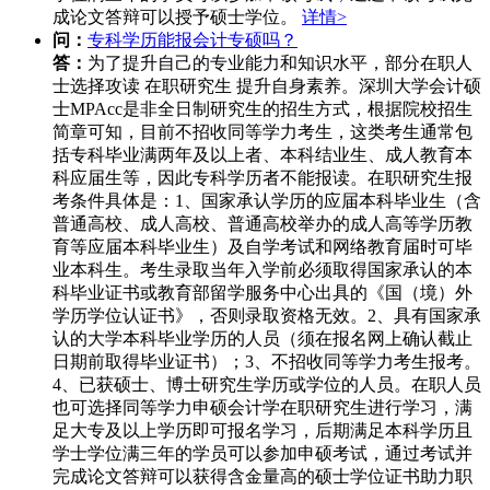
成论文答辩可以授予硕士学位。
详情>
问：
专科学历能报会计专硕吗？
答：
为了提升自己的专业能力和知识水平，部分在职人
士选择攻读 在职研究生 提升自身素养。深圳大学会计硕
士MPAcc是非全日制研究生的招生方式，根据院校招生
简章可知，目前不招收同等学力考生，这类考生通常包
括专科毕业满两年及以上者、本科结业生、成人教育本
科应届生等，因此专科学历者不能报读。在职研究生报
考条件具体是：1、国家承认学历的应届本科毕业生（含
普通高校、成人高校、普通高校举办的成人高等学历教
育等应届本科毕业生）及自学考试和网络教育届时可毕
业本科生。考生录取当年入学前必须取得国家承认的本
科毕业证书或教育部留学服务中心出具的《国（境）外
学历学位认证书》，否则录取资格无效。2、具有国家承
认的大学本科毕业学历的人员（须在报名网上确认截止
日期前取得毕业证书）；3、不招收同等学力考生报考。
4、已获硕士、博士研究生学历或学位的人员。在职人员
也可选择同等学力申硕会计学在职研究生进行学习，满
足大专及以上学历即可报名学习，后期满足本科学历且
学士学位满三年的学员可以参加申硕考试，通过考试并
完成论文答辩可以获得含金量高的硕士学位证书助力职