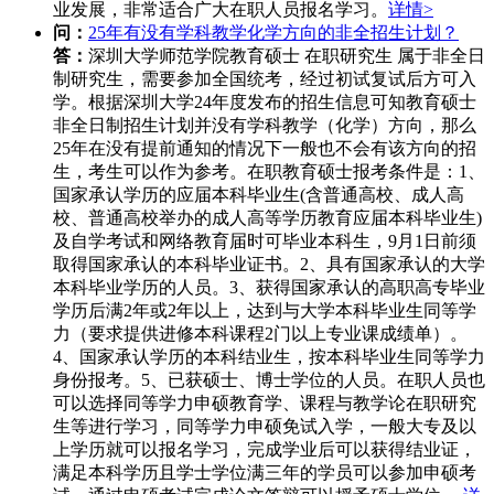
业发展，非常适合广大在职人员报名学习。
详情>
问：
25年有没有学科教学化学方向的非全招生计划？
答：
深圳大学师范学院教育硕士 在职研究生 属于非全日
制研究生，需要参加全国统考，经过初试复试后方可入
学。根据深圳大学24年度发布的招生信息可知教育硕士
非全日制招生计划并没有学科教学（化学）方向，那么
25年在没有提前通知的情况下一般也不会有该方向的招
生，考生可以作为参考。在职教育硕士报考条件是：1、
国家承认学历的应届本科毕业生(含普通高校、成人高
校、普通高校举办的成人高等学历教育应届本科毕业生)
及自学考试和网络教育届时可毕业本科生，9月1日前须
取得国家承认的本科毕业证书。2、具有国家承认的大学
本科毕业学历的人员。3、获得国家承认的高职高专毕业
学历后满2年或2年以上，达到与大学本科毕业生同等学
力（要求提供进修本科课程2门以上专业课成绩单）。
4、国家承认学历的本科结业生，按本科毕业生同等学力
身份报考。5、已获硕士、博士学位的人员。在职人员也
可以选择同等学力申硕教育学、课程与教学论在职研究
生等进行学习，同等学力申硕免试入学，一般大专及以
上学历就可以报名学习，完成学业后可以获得结业证，
满足本科学历且学士学位满三年的学员可以参加申硕考