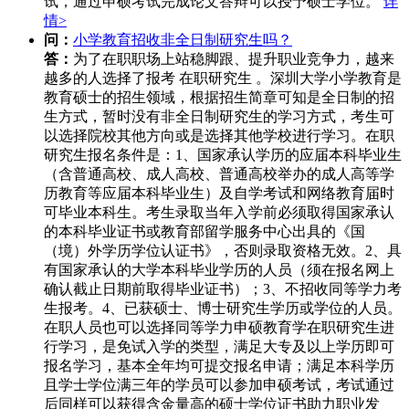
试，通过申硕考试完成论文答辩可以授予硕士学位。
详
情>
问：
小学教育招收非全日制研究生吗？
答：
为了在职职场上站稳脚跟、提升职业竞争力，越来
越多的人选择了报考 在职研究生 。深圳大学小学教育是
教育硕士的招生领域，根据招生简章可知是全日制的招
生方式，暂时没有非全日制研究生的学习方式，考生可
以选择院校其他方向或是选择其他学校进行学习。在职
研究生报名条件是：1、国家承认学历的应届本科毕业生
（含普通高校、成人高校、普通高校举办的成人高等学
历教育等应届本科毕业生）及自学考试和网络教育届时
可毕业本科生。考生录取当年入学前必须取得国家承认
的本科毕业证书或教育部留学服务中心出具的《国
（境）外学历学位认证书》，否则录取资格无效。2、具
有国家承认的大学本科毕业学历的人员（须在报名网上
确认截止日期前取得毕业证书）；3、不招收同等学力考
生报考。4、已获硕士、博士研究生学历或学位的人员。
在职人员也可以选择同等学力申硕教育学在职研究生进
行学习，是免试入学的类型，满足大专及以上学历即可
报名学习，基本全年均可提交报名申请；满足本科学历
且学士学位满三年的学员可以参加申硕考试，考试通过
后同样可以获得含金量高的硕士学位证书助力职业发