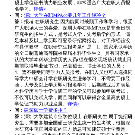
硕士学位证书助力职业发展，非常适合广大在职人员报
名学习。
详情>
问：
深圳大学在职MPAcc要几年工作经验？
答：
报考 在职研究生 因为能同时兼顾工作和学习，很受
广大职场人士的喜爱。深圳大学在职MPAcc是非全日制
研究生的招生方式，是考试入学，先考后学的形式，满
足本科及以上学历即可登录研招网报名，对工作经验没
有具体要求，在职研究生报考条件是：1、国家承认学历
的全日制普通高等院校应届本科毕业生;2、具有国家承
认的大学本科毕业学历的人员(须在报名现场确认截止日
期前取得毕业证书);3、已获硕士、博士学位的人员；
4、暂不接受同等学力人员报考。在职人员也可以选择同
等学力申硕会计学在职研究生进修学习，不需要工作经
验，大专及以上学历即可报名学习，后期结业后并满足
本科学历且学士学位满三年的学员可以参加申硕考试，
不仅可以免试入学，而且同样可以获得含金量高的硕士
学位证书助力职业发展。
详情>
问：
建筑硕士学费多少？
答：
深圳大学建筑专业学位硕士 在职研究生 属于统招研
究生，需要参加全国硕士研究生统一招生考试，根据深
大研究生院官网发布的官方信息可知建筑硕士学费是