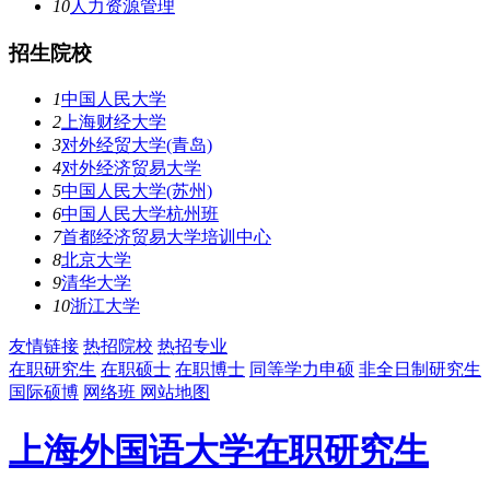
10
人力资源管理
招生院校
1
中国人民大学
2
上海财经大学
3
对外经贸大学(青岛)
4
对外经济贸易大学
5
中国人民大学(苏州)
6
中国人民大学杭州班
7
首都经济贸易大学培训中心
8
北京大学
9
清华大学
10
浙江大学
友情链接
热招院校
热招专业
在职研究生
在职硕士
在职博士
同等学力申硕
非全日制研究生
国际硕博
网络班
网站地图
上海外国语大学在职研究生