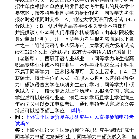
招生单位根据本单位的培养目标对考生提出的具体学业
要求的，按本科毕业同等学力身份报考。同等学力考生
报名时必须同时具备：A、通过大学英语四级考试（425
分以上）；B、修过普通高等学校相关专业本科课程，
并提供该专业本科八门课程合格成绩单（由本科院校教
务处盖章证明）。注：同等学力考生报考需满足以下条
件之一：通过英语专业八级考试。大学英语六级考试成
绩在520分以上（新题型）或有大学英语六级优秀证书
（老题型）。西班牙语专业毕业。（同等学力考生指高
职高专毕业生或本科结业生，本科毕业生或应届本科生
不属于同等学力，正常报考即可，无以上要求。）4、已
获硕士、博士学位的人员。在职人员也可以选择同等学
力申硕汉语言文学在职研究生进行学习，同等学力申硕
免试入学，一般大专及以上学历就可以报名学习，完成
学业后可以获得结业证，满足本科学历且学士学位满三
年的学员可以参加申硕考试，通过申硕考试完成论文答
辩后可以授予硕士学位。
详情>
问：
上外这个国际贸易在职研究生可以直接参加申硕考
试吗？
答：
上海外国语大学国际贸易学在职研究生课程班属于
同等学力申硕 在职研究生 ，同等学力申硕免试入学，但