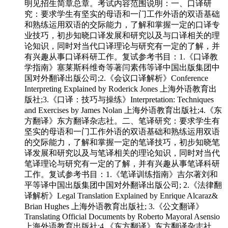
明见招生简章总章。考试内容范围说明：一、口译研
究：要求学生有坚实的母语和一门工作外语的双语基础
和熟练运用双语的交际能力，了解和掌握一定的口译专
业技巧，初步知晓口译发展和研究以及与口译相关的理
论知识，同时对当代口译理论与研究有一定的了解，并
有兴趣从事口译科研工作。复试参考书目：1.《口译教
学指南》塞莱斯科维奇等著闫素伟等译中国出版集团中
国对外翻译出版公司;2.《会议口译解析》Conference
Interpreting Explained by Roderick Jones 上海外语教育出
版社;3.《口译：技巧与操练》Interpretation: Techniques
and Exercises by James Nolan 上海外语教育出版社;4.《东
方翻译》东方翻译杂志社。二、笔译研究：要求学生有
坚实的母语和一门工作外语的双语基础和熟练运用双语
的交际能力，了解和掌握一定的笔译技巧，初步知晓笔
译发展和研究以及与笔译相关的理论知识，同时对当代
笔译理论与研究有一定的了解，并有兴趣从事笔译科研
工作。复试参考书目：1.《笔译训练指南》吉尔著刘和
平等译中国出版集团中国对外翻译出版公司; 2.《法律翻
译解析》Legal Translation Explained by Enrique Alcaraz&
Brian Hughes 上海外语教育出版社; 3.《公文翻译》
Translating Official Documents by Roberto Mayoral Asensio
上海外语教育出版社;4.《东方翻译》东方翻译杂志社。