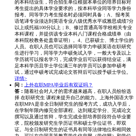
的本科结业生，符合招生单位根据本单位的培养目标对
考生提出的具体学业要求的，按本科毕业同等学力身份
报考。同等学力考生报名时必须同时具备：A、报考英
语笔译专业须达到英语专业八级优秀水平或雅思成绩7分
以上或托福100分以上；B、修过普通高等学校相关专业
本科课程，并提供该专业本科八门课程合格成绩单（由
本科院校教务处盖章证明）。4、已获硕士、博士学位的
人员。在职人员也可以选择同等学力申硕英语在职研究
生进行学习，同等学力申硕免试入学，一般大专及以上
学历就可以报名学习，完成学业后可以获得结业证，满
足本科学历且学士学位满三年的学员可以参加申硕考
试，通过申硕考试完成论文答辩后可以授予硕士学位。
详情>
问：
上外在职MPA毕业后有双证吗？
答：
随着社会对人才的需求越来越高，在职人员纷纷选
择 在职研究生 课程来提升自己的能力。上海外国语大学
在职MPA是非全日制研究生的报考方式，成功入学后，
在学制年限内修完全部课程、达到规定学分、完成论文
撰写以及通过答辩，学生完成全部培养阶段符合毕业要
求，院校颁发研究生学历证书和硕士学位证书，即双
证。与全日制研究生的证书具有同等法律地位和相同效
力，可以在中国高等教育学生信息网（学信网）和学位