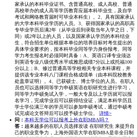
家承认的本科毕业证书。含普通高校、成人高校、普通
高校举办的成人高等学历教育应届本科毕业生，及自学
考试和网络教育届时可毕业本科生）。2、具有国家承认
的大学本科毕业学历的人员。3、获得国家承认的高职高
专毕业学历后满2年（从毕业后到录取当年入学之日，下
同）或2年以上的人员，以及国家承认学历的本科结业
生，符合招生单位根据本单位的培养目标对考生提出的
具体学业要求的，按本科毕业同等学力身份报考。同等
学力考生报名时必须同时具备：A、英语口译专业须达
到英语专业八级优秀水平或雅思成绩7分以上或托福100
分以上；B、修过普通高等学校相关专业本科课程，并
提供该专业本科八门课程合格成绩单（由本科院校教务
处盖章证明）。4、已获硕士、博士学位的人员。在职人
员也可以选择同等学力申硕英语在职研究生进行学习，
同等学力申硕免试入学，一般大专及以上学历就可以报
名学习，完成学业后可以获得结业证，满足本科学历且
学士学位满三年的学员可以参加申硕考试，通过申硕考
试完成论文答辩后可以授予硕士学位。
详情>
问：
本科无学位可以报考上外在职MBA吗？
答：
越来越多的在职人员选择攻读 在职研究生 来提升自
己的职业竞争力，上海外国语大学在职MBA是非全日制