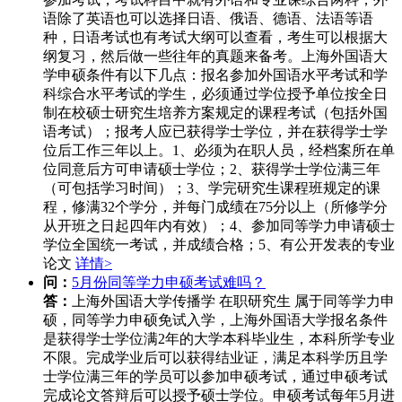
语除了英语也可以选择日语、俄语、德语、法语等语
种，日语考试也有考试大纲可以查看，考生可以根据大
纲复习，然后做一些往年的真题来备考。上海外国语大
学申硕条件有以下几点：报名参加外国语水平考试和学
科综合水平考试的学生，必须通过学位授予单位按全日
制在校硕士研究生培养方案规定的课程考试（包括外国
语考试）；报考人应已获得学士学位，并在获得学士学
位后工作三年以上。1、必须为在职人员，经档案所在单
位同意后方可申请硕士学位；2、获得学士学位满三年
（可包括学习时间）；3、学完研究生课程班规定的课
程，修满32个学分，并每门成绩在75分以上（所修学分
从开班之日起四年内有效）；4、参加同等学力申请硕士
学位全国统一考试，并成绩合格；5、有公开发表的专业
论文
详情>
问：
5月份同等学力申硕考试难吗？
答：
上海外国语大学传播学 在职研究生 属于同等学力申
硕，同等学力申硕免试入学，上海外国语大学报名条件
是获得学士学位满2年的大学本科毕业生，本科所学专业
不限。完成学业后可以获得结业证，满足本科学历且学
士学位满三年的学员可以参加申硕考试，通过申硕考试
完成论文答辩后可以授予硕士学位。申硕考试每年5月进