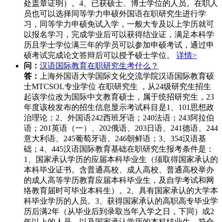
处盖章证明）。4、已获硕士、博士学位的人员。在职人
员也可以选择同等学力申硕外国语在职研究生进行学
习，同等学力申硕免试入学，一般大专及以上学历就可
以报名学习，完成学业后可以获得结业证，满足本科学
历且学士学位满三年的学员可以参加申硕考试，通过申
硕考试完成论文答辩后可以授予硕士学位。
详情>
问：
汉语国际教育在职研究生考什么？
答：
上海外国语大学国际文化交流学院汉语国际教育硕
士MTCSOL专业学位 在职研究生 ，从24级研究生招生
起该学位改为国际中文教育硕士，属于统招研究生，23
年度该校发布的招生信息显示考试科目是1、101思想政
治理论；2、外国语242西班牙语；240法语；243阿拉伯
语；201英语（一）、202俄语、203日语、241德语、244
意大利语、245葡萄牙语、246朝鲜语；3、354汉语基
础；4、445汉语国际教育基础在职研究生报考条件是：
1、国家承认学历的应届本科毕业生（须取得国家承认的
本科毕业证书。含普通高校、成人高校、普通高校举办
的成人高等学历教育应届本科毕业生，及自学考试和网
络教育届时可毕业本科生）。2、具有国家承认的大学本
科毕业学历的人员。3、获得国家承认的高职高专毕业学
历后满2年（从毕业后到录取当年入学之日，下同）或2
年以上的人员，以及国家承认学历的本科结业生，符合