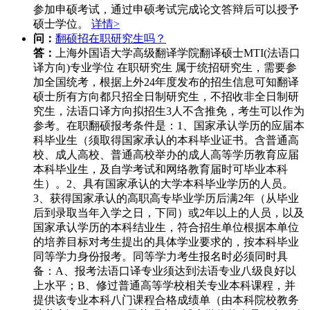
参加申硕考试，通过申硕考试完成论文答辩后可以授予
硕士学位。
详情>
问：
翻硕招在职研究生吗？
答：
上海外国语大学高级翻译学院翻译硕士MTI(法语口
译方向)专业学位 在职研究生 属于统招研究生，需要参
加全国统考，根据上外24年度发布的招生信息可知翻译
硕士所有方向都只招全日制研究生，不招收非全日制研
究生，法语口译方向拟招生3人不含推免，考生可以作为
参考。在职翻硕报考条件是：1、国家承认学历的应届本
科毕业生（须取得国家承认的本科毕业证书。含普通高
校、成人高校、普通高校举办的成人高等学历教育应届
本科毕业生，及自学考试和网络教育届时可毕业本科
生）。2、具有国家承认的大学本科毕业学历的人员。
3、获得国家承认的高职高专毕业学历后满2年（从毕业
后到录取当年入学之日，下同）或2年以上的人员，以及
国家承认学历的本科结业生，符合招生单位根据本单位
的培养目标对考生提出的具体学业要求的，按本科毕业
同等学力身份报考。同等学力考生报名时必须同时具
备：A、报考法语口译专业须达到法语专业八级良好以
上水平；B、修过普通高等学校相关专业本科课程，并
提供该专业本科八门课程合格成绩单（由本科院校教务