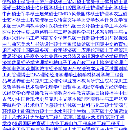
情报硕士
保险硕士
资产评估硕士
审计硕士
警务硕士
体育硕士
兽
医硕士
林业硕士
临床医学硕士
口腔医学硕士
护理硕士
药学硕士
中药硕士
军事硕士
建筑硕士
EMBA
风景园林硕士
护理学
农业硕
士
艺术硕士
工程管理硕士
汉语言文字学
历史学
数学
针灸
医学技
术硕士
课程与教学论
中医硕士
密码硕士
文物硕士
文学
工学
农学
医学
设计学
集成电路科学与工程
遥感科学与技术
智能科学与技
术
纳米科学与工程
国家安全学
音乐硕士
舞蹈硕士
戏剧与影视
戏
曲与曲艺
美术与书法
设计硕士
气象
博物馆硕士
国际中文教育
知
识产权硕士
国际事务硕士
数字经济硕士
应用伦理硕士
工程管理
世界经济
电子商务
公共关系
技术经济及管理
网络经济学
应用经
济学
数量经济学
物理学
机械电子工程
市政工程
土地资源管理
广
告学
电影学
戏剧学
城市经济学
知识产权法
资本运作
区域国别学
工商管理博士DBA
理论经济学
理学
生物学
材料科学与工程
食
品与营养硕士
马克思主义理论
职业技术教育
研究生院
马克思主
义哲学
科学技术哲学
伦理学
中国哲学
区域经济学
西方经济学
国
民经济学
心理健康教育
学前教育
小学教育
德语
日语
传播学
中国
古代史
中国近现代史
马克思主义基本原理
环境科学与工程
航空
宇航科学与技术
电子信息硕士
机械硕士
材料与化工硕士
资源与
环境硕士
能源动力硕士
土木水利硕士
生物与医药硕士
交通运输
硕士
艺术设计
力学
物流工程与管理
计算机技术
项目管理(工程
学位)
汉语国际教育硕士
农业工程
电气工程
车辆工程
工程硕士
宗研究
工业工程与管理
机械工程
土木工程
通信工程
动力工程热