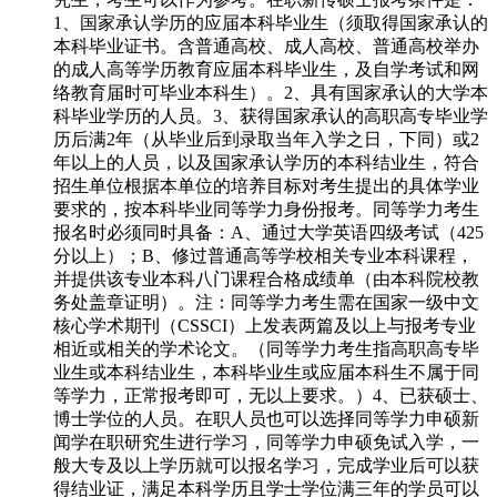
1、国家承认学历的应届本科毕业生（须取得国家承认的
本科毕业证书。含普通高校、成人高校、普通高校举办
的成人高等学历教育应届本科毕业生，及自学考试和网
络教育届时可毕业本科生）。2、具有国家承认的大学本
科毕业学历的人员。3、获得国家承认的高职高专毕业学
历后满2年（从毕业后到录取当年入学之日，下同）或2
年以上的人员，以及国家承认学历的本科结业生，符合
招生单位根据本单位的培养目标对考生提出的具体学业
要求的，按本科毕业同等学力身份报考。同等学力考生
报名时必须同时具备：A、通过大学英语四级考试（425
分以上）；B、修过普通高等学校相关专业本科课程，
并提供该专业本科八门课程合格成绩单（由本科院校教
务处盖章证明）。注：同等学力考生需在国家一级中文
核心学术期刊（CSSCI）上发表两篇及以上与报考专业
相近或相关的学术论文。（同等学力考生指高职高专毕
业生或本科结业生，本科毕业生或应届本科生不属于同
等学力，正常报考即可，无以上要求。）4、已获硕士、
博士学位的人员。在职人员也可以选择同等学力申硕新
闻学在职研究生进行学习，同等学力申硕免试入学，一
般大专及以上学历就可以报名学习，完成学业后可以获
得结业证，满足本科学历且学士学位满三年的学员可以