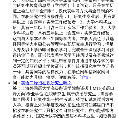
与研究生教育信息网（学位网）上查询到。只是在学历
证上会注明“非全日制”，仅代表学习方式与全日制的不
同。在职研究生报考条件是：1、研究生毕业后，具有两
年以上（含两年）实际工作经验者；2、大学本科毕业
后，具有三年以上（含三年）实际工作经验者；3、大学
专科毕业后，具有五年以上（含五年）实际工作经验，
达到与大学本科毕业生同等学力者。在职人员也可以选
择同等学力申硕公共管理学在职研究生进行学习，满足
大专及以上学历即可报名学习，完成全部课程学习可获
得结业证书，证书代表着学员学习经历以及在某领域达
到一定的知识水平；满足申硕条件并通过申硕考试的学
员还可以获得硕士学位证书，和与统招研究生学位证书
一样，具备同等的法律效力，在学位网学信网双网可
查，能助力升职、涨薪、评职称等。
详情>
问：
英语口译招在职研究生吗？
答：
上海外国语大学高级翻译学院翻译硕士MTI(英语口
译方向)专业学位 在职研究生 属于统招研究生，需要参
加全国硕士研究生统一招生考试，经过初试复试后方可
入学。根据上外24年度发布的招生信息可知英语口译不
招收在职研究生，只招收全日制研究生。在职翻硕报考
条件是：1、国家承认学历的应届本科毕业生（须取得国