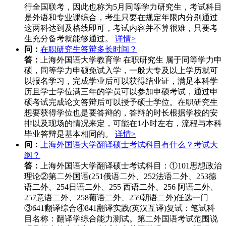
行全国联考，因此也称为5月同等学力研究生，考试科目
是外语和专业课综合，考生只要在规定年限内分别通过
这两科达到及格线即可，考试内容并不算很难，只要考
生充分备考就能够通过。
详情>
问：
在职研究生答辩多长时间？
答：
上海外国语大学教育学 在职研究生 属于同等学力申
硕，同等学力申硕免试入学，一般大专及以上学历就可
以报名学习，完成学业后可以获得结业证，满足本科学
历且学士学位满三年的学员可以参加申硕考试，通过申
硕考试完成论文答辩后可以授予硕士学位。在职研究生
想要获得学位也是要答辩的，答辩的时长根据学校的安
排以及现场的情况来定，可能在1小时左右，流程与本科
毕业答辩是基本相同的。
详情>
问：
上海外国语大学翻译硕士考试科目有什么？考试大
纲？
答：
上海外国语大学翻译硕士考试科目：①101思想政治
理论②第二外国语(251俄语二外、252法语二外、253德
语二外、254日语二外、255 西语二外、256 阿语二外、
257意语二外、258葡语二外、259朝语二外)任选一门
③641翻译综合④841翻译实践(英汉互译)复试：笔试科
目名称：翻译学综合能力测试。第二外国语考试范围说