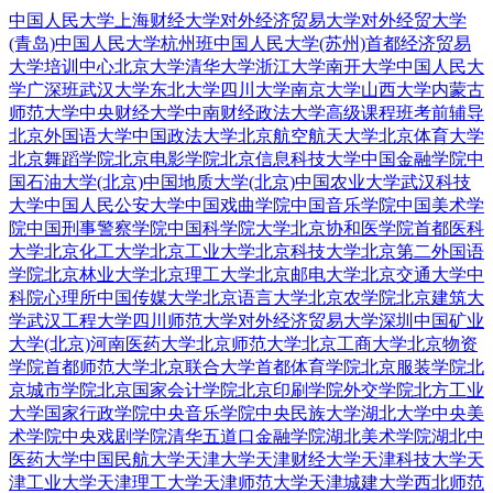
中国人民大学
上海财经大学
对外经济贸易大学
对外经贸大学
(青岛)
中国人民大学杭州班
中国人民大学(苏州)
首都经济贸易
大学培训中心
北京大学
清华大学
浙江大学
南开大学
中国人民大
学广深班
武汉大学
东北大学
四川大学
南京大学
山西大学
内蒙古
师范大学
中央财经大学
中南财经政法大学
高级课程班
考前辅导
北京外国语大学
中国政法大学
北京航空航天大学
北京体育大学
北京舞蹈学院
北京电影学院
北京信息科技大学
中国金融学院
中
国石油大学(北京)
中国地质大学(北京)
中国农业大学
武汉科技
大学
中国人民公安大学
中国戏曲学院
中国音乐学院
中国美术学
院
中国刑事警察学院
中国科学院大学
北京协和医学院
首都医科
大学
北京化工大学
北京工业大学
北京科技大学
北京第二外国语
学院
北京林业大学
北京理工大学
北京邮电大学
北京交通大学
中
科院心理所
中国传媒大学
北京语言大学
北京农学院
北京建筑大
学
武汉工程大学
四川师范大学
对外经济贸易大学深圳
中国矿业
大学(北京)
河南医药大学
北京师范大学
北京工商大学
北京物资
学院
首都师范大学
北京联合大学
首都体育学院
北京服装学院
北
京城市学院
北京国家会计学院
北京印刷学院
外交学院
北方工业
大学
国家行政学院
中央音乐学院
中央民族大学
湖北大学
中央美
术学院
中央戏剧学院
清华五道口金融学院
湖北美术学院
湖北中
医药大学
中国民航大学
天津大学
天津财经大学
天津科技大学
天
津工业大学
天津理工大学
天津师范大学
天津城建大学
西北师范