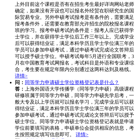
上外目前这个课程是否有在招生考生最好详询网站老师
确定，如果没有开设也可以报名外经贸在职研究生的国
际贸易专业。另外申硕考试报考是有条件的，需要满足
报考条件外，还需要在教育部允许招生的院校报名课程
班的学习。报考申硕考试的条件是：报考人应已获得学
士学位，并在获得学士学位后工作三年以上。完成学业
后可以获得结业证，满足本科学历且学士学位满三年的
学员可以参加申硕考试，通过申硕考试完成论文答辩后
可以授予硕士学位。申硕考试每年5月进行全国联考，3
月在中国教育考试网报名，考试科目是外语和专业课综
合，考生要在规定年限内分别通过这两科达到及格线。
详情>
问：
同等学力申请硕士学位资格登记表是什么？
答：
上海外国语大学传播学（同等学力申硕）高级课程
研修班属于同等学力申硕，同等学力申硕先学后考，一
般大专及以上学历就可以报名学习，完成学业后可以获
得结业证，满足本科学历且学士学位满三年的学员可以
参加申硕考试，通过申硕考试完成论文答辩后可以授予
硕士学位。同等学力申请硕士学位资格登记表就是申请
学位前要填写的表格，申硕单位会提供相应的信息，考
生按照规定填写信息即可。
详情>