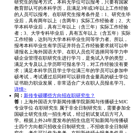
研究生的报考方式，本科无学位可以报考，只要有国家
教育部认可的本科学历，且满足3年或3年以上工作经验
的人员可以报考。在职研究生报考条件是：1、研究生毕
业后，具有两年以上（含两年）实际工作经验者；2、大
学本科毕业后，具有三年以上（含三年）实际工作经验
者；3、大学专科毕业后，具有五年以上（含五年）实际
工作经验，达到与大学本科毕业生同等学力者。所以，
报考本科毕业生有学历证并符合工作经验要求就可以申
请报名上海外国语大学。在职人员也可选择同等学力申
硕企业管理在职研究生进行学习，是免试入学的类型，
满足大专及以上学历即可报名学习，对工作经验没有要
求；满足本科学历且学士学位满三年的学员可以参加申
硕考试，考试通过后同样可以获得含金量高的硕士学位
证书助力职业发展，非常适合广大在职人员报名学习。
详情>
问：
新传专硕哪些方向招在职研究生？
答：
上海外国语大学新闻传播学院新闻与传播硕士MJC
专业学位 在职研究生 属于非全日制研究生，需要参加全
国硕士研究生统一招生考试，经过初试复试后方可入
学。根据上外24年度发布的招生信息可知新闻与传播硕
士四个方向都只招收全日制研究生，不招收非全日制研
究生，考生可以作为参考。在职新传硕士报考条件是：