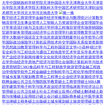
大学
中国财政科学研究院
天津外国语大学
天津商业大学
天津音
乐学院
天津美术学院
天津医科大学
中国艺术研究院
天津职业技
术师范大学
河北大学
河北地质大学
换一换
数字经济
工商管理学
金融学
经济学
概率论与数理统计
计算数学
物流管理
卫生事业管理
人工智能
人力资源管理
企业管理
国学
会
计学
英语
流行病与卫生统计学
环境工程
项目管理
市场营销
国际
贸易学
财务管理
政治经济学
公共管理学
行政管理
教育学
法学
管
理学
大数据
中国语言文学
信息资源管理
档案学
社会学
哲学
心理
学
国际政治
保险学
计算机应用技术
外交学
国际关系
投资类
新闻
学
思想政治教育
管理科学与工程
外国语言文学(小语种)
统计学
安全科学与工程
信息与通信工程
地质学
艺术学
音乐学
美术学
美
学
产业经济学
新闻传播学
文化创意
环境经济学
自然资源管理
考
古学
劳动经济学
房地产经济与管理
社会保障
计算机科学与技术
首席营销官CMO
食品科学与工程
财政学
旅游管理
金融工程
政
治学
情报学
软件工程
金融硕士
控制科学与工程
化学
地理学
税收
学
城乡发展与规划
教育博士
工程博士
企业经济学
发展经济学
互
联网金融
公共卫生与预防医学
教育硕士
工商管理硕士MBA
舞
蹈学
建筑学
电子科学与技术
农业经济管理
临床医学
经济法
公共
管理硕士
公共卫生硕士
社会工作硕士
应用心理硕士
翻译硕士
新
闻与传播硕士
应用统计硕士
会计硕士
国际商务硕士
中医学
体育
学
法律硕士
税务硕士
出版硕士
城乡规划硕士
旅游管理硕士
图书