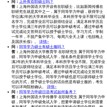
问：
上外有在职硕士吗？
答：
上海外国语大学开设有在职硕士，比如新闻传播在
职研究生就是其中之一，属于同等学力申硕，获得学士
学位满2年的大学本科毕业生，本科所学专业不限可以报
名学习，完成学业后可以获得结业证，满足本科学历且
学士学位满三年的学员可以参加申硕考试，通过申硕考
试完成论文答辩后可以授予硕士学位。学习方式：学制
一年半，不脱产集中学习。每周六全天上课（包括晚上
及国庆长假）。
详情>
问：
同等学力硕士有硕士服吗？
答：
上海外国语大学教育学 在职研究生 属于同等学力申
硕，同等学力申硕免试入学，报名条件是获得学士学位
满2年的大学本科毕业生，本科所学专业不限。完成学业
后可以获得结业证，满足本科学历且学士学位满三年的
学员可以参加申硕考试，通过申硕考试完成论文答辩后
可以授予硕士学位。同等学力申硕也是可以获得硕士学
位的方式，授予硕士学位的话自然是有硕士服的，考生
可以详询院校确认。
详情>
问：
同等学力申硕日语考试如何备考？
答：
上海外国语大学传播学 在职研究生 属于同等学力申
硕，同等学力申硕免试入学，想要申请硕士学位则需要
参加考试，考试科目中就有外语和专业课综合两科，外