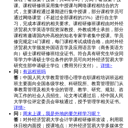
课。课程研修班采用集中授课与网络课程相结合的方
式，主要课程通过暑期进行集中授课，部分课程学员可
通过网络课堂（不超过全部课程的25%）进行自主学
习，完成本课程的相关要求。课程研修班课程由对外经
济贸易大学英语学院资深教授、外教或博士承担，部分
课程将邀请国内外高校的知名专家学者集中授课。学员
修完规定14门课程，每门课程考试成绩合格，由对外经
济贸易大学颁发外国语言学及应用语言学（商务英语方
向）硕士课程研修班结业证书。符合具有研究生毕业同
等学力申请硕士学位条件的学员可向对外经济贸易大学
研究生部申请硕士学位（费用另行支付）。
详情>
问：
有远程班吗
答：
中国人民大学教育管理心理学在职课程培训班远程
班主要面向全国各级学校、科研院所、教育管理部门从
事教育管理及相关专业的管理、教学、研究、规划、咨
询工作的社会人员招生。论文考试通过后，经中国人民
大学学位评定委员会审核通过，授予管理学相关证书。
详情>
问：
周末上课，我是外地的要怎样学习呢？
答：
对外经济贸易大学会计学课程研修班攻读，利用双
休日校内面授；授课地点：对外经济贸易大学多媒体空