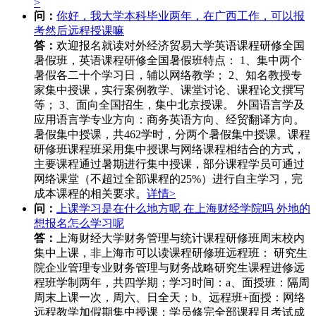
>
问：
你好，我大学本科毕业两年，在广西工作，可以报
考然后远程授课嘛
答：
欢迎报名就读对外经济贸易大学英语课程研修全国
暑假班，英语课程研修全国暑假班特点： 1、集中两个
暑假各二十个学习日，辅以网络教学； 2、知名教授专
家集中授课，实行案例教学、课堂讨论、课程论文撰写
等； 3、面向全国招生，集中北京授课。 外国语言学及
应用语言学专业方向：商务英语方向、经贸翻译方向。
暑假集中授课，共462学时，分两个暑假集中授课。课程
研修班课程班采用集中授课与网络课程相结合的方式，
主要课程通过暑期进行集中授课，部分课程学员可通过
网络课堂（不超过全部课程的25%）进行自主学习，完
成本课程的相关要求。
详情>
问：
上课学习是在什么地方呢 在上海财经学院吗 外地的
想报名怎么学习呢
答：
上海财经大学财务管理与统计课程研修班周末校内
集中上课，非上海市可以读课程研修班远程班： 研究生
院企业管理专业财务管理与财务战略研究生课程进修远
程班学制两年，共四学期；学习时间：a、面授班：隔周
周末上课一次，周六、日全天；b、远程班+面授：网络
远程教学加假期集中授课；学员修完全部课程且考试成