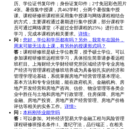
历、学位证书复印件；身份证复印件；2寸免冠彩色照片
4张。暑假集中授课，共462学时，分两个暑假集中授
课。课程研修班课程班采用集中授课与网络课程相结合
的方式，主要课程通过暑期进行集中授课，部分课程学
员可通过网络课堂（不超过全部课程的25%）进行自主
学习，完成本课程的相关要求。
详情>
问：
您好，学位和学历都有吗？另外，我常年在国外，
周末可能无法去上课，有另外的授课形式吗？
答：
课程研修班是硕士学位教育，授予硕士学位。可以
参加课程研修班远程班学习，具体招生简章请参看远程
班栏目。上海财经大学财经研究所区域经济学专业房地
产经济与管理课程进修班培养成为具备较扎实的经济和
管理学理论基础，系统掌握房地产经营管理基本理论、
基本方法和专专业技能，能在政府机关、金融机构、房
地产开发经营和房地产咨询、估价、物业管理等各类企
业中胜任与土地和房地产行政管理、住房保障、房地产
金融、房地产投资、房地产资产经营管理、房地产价格
评估等相关的实务工作。
详情>
问：
本科刚毕业能学吗
答：
可以参加。对外经济贸易大学金融工程与风险管理
课程研修班报名条件:1、遵纪守法，品行端正，在相关