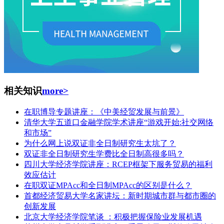
相关知识
more>
在职博导专题讲座：《中美经贸发展与前景》
清华大学五道口金融学院学术讲座“游戏开始:社交网络
和市场”
为什么网上说双证非全日制研究生太坑了？
双证非全日制研究生学费比全日制高很多吗？
四川大学经济学院讲座：RCEP框架下服务贸易的福利
效应估计
在职双证MPAcc和全日制MPAcc的区别是什么？
首都经济贸易大学名家讲坛：新时期城市群与都市圈的
创新发展
北京大学经济学院笔谈 ：积极把握保险业发展机遇