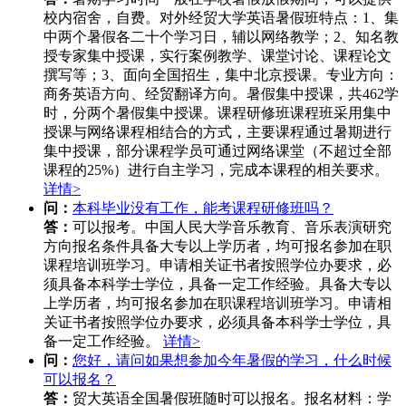
校内宿舍，自费。对外经贸大学英语暑假班特点：1、集
中两个暑假各二十个学习日，辅以网络教学；2、知名教
授专家集中授课，实行案例教学、课堂讨论、课程论文
撰写等；3、面向全国招生，集中北京授课。专业方向：
商务英语方向、经贸翻译方向。暑假集中授课，共462学
时，分两个暑假集中授课。课程研修班课程班采用集中
授课与网络课程相结合的方式，主要课程通过暑期进行
集中授课，部分课程学员可通过网络课堂（不超过全部
课程的25%）进行自主学习，完成本课程的相关要求。
详情>
问：
本科毕业没有工作，能考课程研修班吗？
答：
可以报考。中国人民大学音乐教育、音乐表演研究
方向报名条件具备大专以上学历者，均可报名参加在职
课程培训班学习。申请相关证书者按照学位办要求，必
须具备本科学士学位，具备一定工作经验。具备大专以
上学历者，均可报名参加在职课程培训班学习。申请相
关证书者按照学位办要求，必须具备本科学士学位，具
备一定工作经验。
详情>
问：
您好，请问如果想参加今年暑假的学习，什么时候
可以报名？
答：
贸大英语全国暑假班随时可以报名。报名材料：学