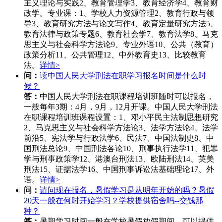
主义理论与实践2、教育管理学3、教育经济学4、教育财
政学。专业课：1、学校人力资源管理2、教育行政与领
导3、教育研究方法与论文写作4、教育定量研究方法5、
教育法律与政策专题6、教育社会学7、教育法学8、马克
思主义与社会科学方法论9、专业外语10、公共（教育）
政策分析11、公共管理12、中外教育史13、比较教育
法。
详情>
问：
读中国人民大学刑法在职学习报名时间是什么时
候？
答：
中国人民大学刑法在职课程培训班随时可以报名，
一般每年3期：4月，9月，12月开课。中国人民大学刑法
在职课程培训班课程设置：1、邓小平民主法制思想研究
2、马克思主义与社会科学方法论3、法学方法论4、法学
前沿5、宪法学与行政法学6、民法7、中国法制史8、中
国刑法总论9、中国刑法各论10、刑事执行法学11、犯罪
学与刑事政策学12、港澳台刑法13、欧陆刑法14、英美
刑法15、证据法学16、中国刑事诉讼法基础理论17、外
语。
详情>
问：
请问现在报名，暑假学习是从明年开始的吗？暑假
20天一般在何时开始学习？学校提供宿舍吗--交钱那
种？
答：
暑期学习时间一般在学校暑假放假期间，可以提供