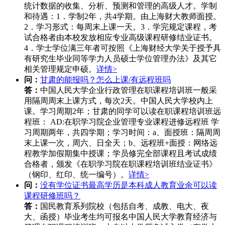
统计数据的收集、分析、预测和管理的高级人才。学制
和待遇：1．学制2年，共4学期。由上海财大教师面授。
2．学习形式：每周末上课一天。3．学完规定课程，考
试合格者由本校发放相应专业高级课程研修结业证书。
4．学士学位满三年者可按照《上海财经大学关于授予具
有研究生毕业同等学力人员硕士学位管理办法》及其它
相关管理规定申硕。
详情>
问：
甘肃的能报吗？怎么上课/有远程班吗
答：
中国人民大学企业行政管理在职课程培训班一般采
用隔周周末上课方式，每次2天。中国人民大学校内上
课。学习周期2年；甘肃的同学可以读在职课程培训班远
程班： AD:在职学习院企业管理专业课程进修远程班 学
习周期两年，共四学期；学习时间：a、面授班：隔周周
末上课一次，周六、日全天；b、远程班+面授：网络远
程教学加假期集中授课；学员修完全部课程且考试成绩
合格者，颁发《在职学习院在职课程培训班结业证书》
（钢印、红印、统一编号）。
详情>
问：
没有学位证书最高学历是本科成人教育业余可以读
课程研修班吗？
答：
国民教育系列院校（包括自考、成教、电大、夜
大、函授）毕业考生均可报名中国人民大学教育经济与