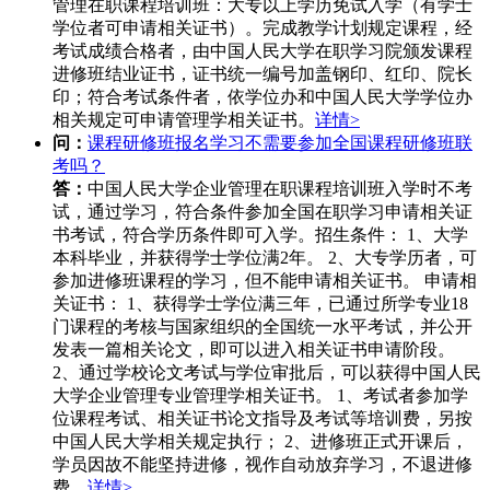
管理在职课程培训班：大专以上学历免试入学（有学士
学位者可申请相关证书）。完成教学计划规定课程，经
考试成绩合格者，由中国人民大学在职学习院颁发课程
进修班结业证书，证书统一编号加盖钢印、红印、院长
印；符合考试条件者，依学位办和中国人民大学学位办
相关规定可申请管理学相关证书。
详情>
问：
课程研修班报名学习不需要参加全国课程研修班联
考吗？
答：
中国人民大学企业管理在职课程培训班入学时不考
试，通过学习，符合条件参加全国在职学习申请相关证
书考试，符合学历条件即可入学。招生条件： 1、大学
本科毕业，并获得学士学位满2年。 2、大专学历者，可
参加进修班课程的学习，但不能申请相关证书。 申请相
关证书： 1、获得学士学位满三年，已通过所学专业18
门课程的考核与国家组织的全国统一水平考试，并公开
发表一篇相关论文，即可以进入相关证书申请阶段。
2、通过学校论文考试与学位审批后，可以获得中国人民
大学企业管理专业管理学相关证书。 1、考试者参加学
位课程考试、相关证书论文指导及考试等培训费，另按
中国人民大学相关规定执行； 2、进修班正式开课后，
学员因故不能坚持进修，视作自动放弃学习，不退进修
费。
详情>