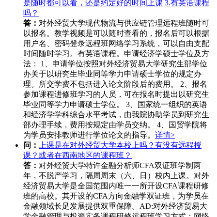
是随时都可以看，还是约定好的时间上课 3.有英语课程
吗？
答：
对外经贸大学现代物流与供应链管理远程班随时可
以报名。教学视频是可以随时查看的，报名后可以根据
用户名、密码登录远程班网络学习系统，可以自由支配
时间随时学习。有英语课程。申请经济学硕士学位及方
法： 1、申请学位按照对外经济贸易大学研究生部学位
办关于以研究生毕业同等学力申请硕士学位的规定办
理。所交学费不包括进入论文阶段后的费用。 2、报名
参加课程进修班学习的人员，可在报名时提出以研究生
毕业同等学力申请硕士学位。 3、国家统一组织的英语
和经济学学科综合水平考试，由我院协助学员到研究生
部办理手续，费用按规定由学员交纳。 4、国贸学院将
为学员安排教师进行学位论文的指导。
详情>
问：
上课是在对外经贸大学本校上吗？有没有远程授
课？或者在西南地区的课程班？
答：
对外经贸大学特许金融分析师CFA双证班学制两
年，不脱产学习，隔周周末（六、日）校内上课。对外
经济贸易大学是全国范围内唯一一所开设CFA课程研修
班的高校。其开设的CFA方向金融学双证班，为学员在
金融领域长足发展提供双重保障。AD:对外经济贸易大
学金融管理与投资实务课程研修远程班学习方式：网络