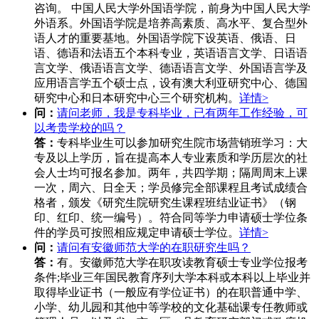
咨询。 中国人民大学外国语学院，前身为中国人民大学
外语系。外国语学院是培养高素质、高水平、复合型外
语人才的重要基地。外国语学院下设英语、俄语、日
语、德语和法语五个本科专业，英语语言文学、日语语
言文学、俄语语言文学、德语语言文学、外国语言学及
应用语言学五个硕士点，设有澳大利亚研究中心、德国
研究中心和日本研究中心三个研究机构。
详情>
问：
请问老师，我是专科毕业，已有两年工作经验，可
以考贵学校的吗？
答：
专科毕业生可以参加研究生院市场营销班学习：大
专及以上学历，旨在提高本人专业素质和学历层次的社
会人士均可报名参加。两年，共四学期；隔周周末上课
一次，周六、日全天；学员修完全部课程且考试成绩合
格者，颁发《研究生院研究生课程班结业证书》（钢
印、红印、统一编号）。符合同等学力申请硕士学位条
件的学员可按照相应规定申请硕士学位。
详情>
问：
请问有安徽师范大学的在职研究生吗？
答：
有。安徽师范大学在职攻读教育硕士专业学位报考
条件;毕业三年国民教育序列大学本科或本科以上毕业并
取得毕业证书（一般应有学位证书）的在职普通中学、
小学、幼儿园和其他中等学校的文化基础课专任教师或