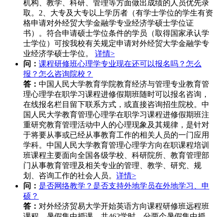
机构、教学、科研、管理等方面做出成绩的人员优先录
取。2、大专及大专以上学历者（有学士学位的学生有资
格申请对外经贸大学金融学专业经济学硕士学位证
书）。符合申请硕士学位条件的学员（取得国家承认学
士学位）可按我校有关规定申请对外经贸大学金融学专
业经济学硕士学位。
详情>
问：
课程研修班心理学专业现在还可以报名吗？怎么
报？怎么咨询院校？
答：
中国人民大学教育学院教育经济与管理专业教育管
理心理学在职学习课程进修假期班随时可以报名咨询，
在线报名栏目留下联系方式，或直接咨询招生院校。中
国人民大学教育管理心理学在职学习课程进修假期班注
重研究教育管理活动中人的心理现象及其规律，是针对
于将要从事或已经从事教育工作的相关人员的一门应用
学科。中国人民大学教育管理心理学方向在职课程培训
班课程主要面向全国各级学校、科研院所、教育管理部
门从事教育管理及相关专业的管理、教学、研究、规
划、咨询工作的社会人员。
详情>
问：
是否网络教学？是否支持外地学员在外地学习、申
硕？
答：
对外经济贸易大学开始英语方向课程研修班远程班
课程，暑假集中授课，共462学时，分两个暑假集中授