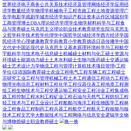
世界经济
电子商务
公共关系
技术经济及管理
网络经济学
应用经
济学
数量经济学
物理学
机械电子工程
市政工程
土地资源管理
广
告学
电影学
戏剧学
城市经济学
知识产权法
资本运作
区域国别学
工商管理博士DBA
理论经济学
理学
生物学
材料科学与工程
食
品与营养硕士
马克思主义理论
职业技术教育
研究生院
马克思主
义哲学
科学技术哲学
伦理学
中国哲学
区域经济学
西方经济学
国
民经济学
心理健康教育
学前教育
小学教育
德语
日语
传播学
中国
古代史
中国近现代史
马克思主义基本原理
环境科学与工程
航空
宇航科学与技术
电子信息硕士
机械硕士
材料与化工硕士
资源与
环境硕士
能源动力硕士
土木水利硕士
生物与医药硕士
交通运输
硕士
艺术设计
力学
物流工程与管理
计算机技术
项目管理(工程
学位)
汉语国际教育硕士
农业工程
电气工程
车辆工程
工程硕士
宗研究
工业工程与管理
机械工程
土木工程
通信工程
动力工程热
物理
光电信息工程
材料工程
化学工程
仪器仪表工程
地质工程
测
绘工程
生物技术与工程
交通运输工程
安全工程
冶金工程
集成电
路工程
控制工程
水利工程
矿业工程
石油与天然气工程
纺织工程
轻工技术与工程
工业设计工程
船舶与海洋工程
生物医学工程
林
业工程
食品工程
制药工程
兵器工程
航空工程
航天工程
核能与核
技术工程
文艺学
大数据技术与工程
网络与信息安全
逻辑学
文物
与博物馆硕士
职业教师硕士
换一换