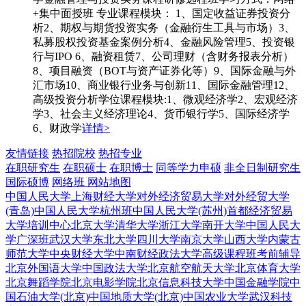
+集中面授班 专业课程模块： 1、国定收益证券投资分
析2、期权与期货投资实务（金融衍生工具与市场）3、
私募股权投资基金案例分析4、金融风险管理5、投资银
行与IPO 6、融资租赁7、公司理财（含财务报表分析）
8、项目融资（BOT与资产证券化等）9、国际金融与外
汇市场10、商业银行业务与创新11、国际金融管理12、
高级投资分析学位课程模块:1、微观经济学2、宏观经济
学3、社会主义经济理论4、货币银行学5、国际经济学
6、财政学
详情>
友情链接
热招院校
热招专业
在职研究生
在职硕士
在职博士
同等学力申硕
非全日制研究生
国际硕博
网络班
网站地图
中国人民大学
上海财经大学
对外经济贸易大学
对外经贸大学
(青岛)
中国人民大学杭州班
中国人民大学(苏州)
首都经济贸易
大学培训中心
北京大学
清华大学
浙江大学
南开大学
中国人民大
学广深班
武汉大学
东北大学
四川大学
南京大学
山西大学
内蒙古
师范大学
中央财经大学
中南财经政法大学
高级课程班
考前辅导
北京外国语大学
中国政法大学
北京航空航天大学
北京体育大学
北京舞蹈学院
北京电影学院
北京信息科技大学
中国金融学院
中
国石油大学(北京)
中国地质大学(北京)
中国农业大学
武汉科技