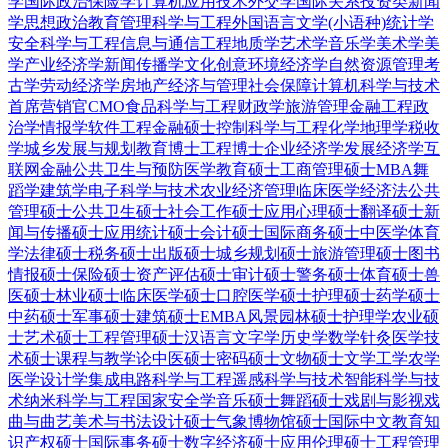
学
国际政治
保险学
计算机应用技术
外交学
国际关系
投资类
新闻
学
思想政治教育
管理科学与工程
外国语言文学(小语种)
统计学
安全科学与工程
信息与通信工程
地质学
艺术学
音乐学
美术学
美
学
产业经济学
新闻传播学
文化创意
环境经济学
自然资源管理
考
古学
劳动经济学
房地产经济与管理
社会保障
计算机科学与技术
首席营销官CMO
食品科学与工程
财政学
旅游管理
金融工程
政
治学
情报学
软件工程
金融硕士
控制科学与工程
化学
地理学
税收
学
城乡发展与规划
教育博士
工程博士
企业经济学
发展经济学
互
联网金融
公共卫生与预防医学
教育硕士
工商管理硕士MBA
舞
蹈学
建筑学
电子科学与技术
农业经济管理
临床医学
经济法
公共
管理硕士
公共卫生硕士
社会工作硕士
应用心理硕士
翻译硕士
新
闻与传播硕士
应用统计硕士
会计硕士
国际商务硕士
中医学
体育
学
法律硕士
税务硕士
出版硕士
城乡规划硕士
旅游管理硕士
图书
情报硕士
保险硕士
资产评估硕士
审计硕士
警务硕士
体育硕士
兽
医硕士
林业硕士
临床医学硕士
口腔医学硕士
护理硕士
药学硕士
中药硕士
军事硕士
建筑硕士
EMBA
风景园林硕士
护理学
农业硕
士
艺术硕士
工程管理硕士
汉语言文字学
历史学
数学
针灸
医学技
术硕士
课程与教学论
中医硕士
密码硕士
文物硕士
文学
工学
农学
医学
设计学
集成电路科学与工程
遥感科学与技术
智能科学与技
术
纳米科学与工程
国家安全学
音乐硕士
舞蹈硕士
戏剧与影视
戏
曲与曲艺
美术与书法
设计硕士
气象
博物馆硕士
国际中文教育
知
识产权硕士
国际事务硕士
数字经济硕士
应用伦理硕士
工程管理