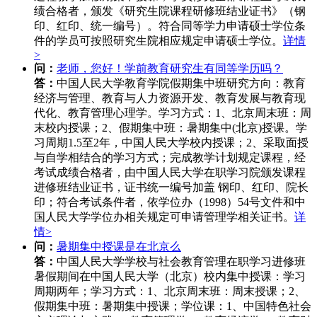
绩合格者，颁发《研究生院课程研修班结业证书》（钢
印、红印、统一编号）。符合同等学力申请硕士学位条
件的学员可按照研究生院相应规定申请硕士学位。
详情
>
问：
老师，您好！学前教育研究生有同等学历吗？
答：
中国人民大学教育学院假期集中班研究方向：教育
经济与管理、教育与人力资源开发、教育发展与教育现
代化、教育管理心理学。学习方式：1、北京周末班：周
末校内授课；2、假期集中班：暑期集中(北京)授课。学
习周期1.5至2年，中国人民大学校内授课；2、采取面授
与自学相结合的学习方式；完成教学计划规定课程，经
考试成绩合格者，由中国人民大学在职学习院颁发课程
进修班结业证书，证书统一编号加盖 钢印、红印、院长
印；符合考试条件者，依学位办（1998）54号文件和中
国人民大学学位办相关规定可申请管理学相关证书。
详
情>
问：
暑期集中授课是在北京么
答：
中国人民大学学校与社会教育管理在职学习进修班
暑假期间在中国人民大学（北京）校内集中授课：学习
周期两年；学习方式：1、北京周末班：周末授课；2、
假期集中班：暑期集中授课；学位课：1、中国特色社会