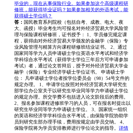
毕业的，现在从事保险行业。如果参加这个高级课程研
修班，能获得毕业证吗？如果参加相关的外语考试，能
获得硕士学位吗？
答：
国民教育系列院校（包括自考、成教、电大、夜
大、函授）毕业考生均可报名对外经济贸易大学风险管
理与保险课程研修班，证书授予： 1、学员修完规定课
程，获得由对外经济贸易大学颁发的金融学（保险）专
业风险管理与精算方向课程研修班结业证书。 2、通过
国家同等学力人员申请硕士学位英语水平考试和经济学
学科综合水平考试（获得学士学位三年后方可申请参加
考试）者，通过论文答辩后，授予对外经济贸易大学金
融学（保险）专业经济学硕士学位证书。 申请硕士学
位： 凡申请硕士学位者按学位委员会（98）54号文件的
规定办理。 1、申请学位按照对外经济贸易大学研究生
部学位办公室关于以研究生毕业同等学力申请硕士学位
的规定办理。所交学费不包括进入论文阶段后的费用。
2、报名参加课程进修班学习的人员，可在报名时提出以
研究生毕业同等学力申请硕士学位。 3、国家统一组织
的英语和经济学学科综合水平考试，由保险学院协助学
员到研究生部办理手续，费用按规定由学员交纳。 4、
保险学院将为学员安排教师进行学位论文的指导。
详情