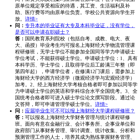
原单位规定享受相应的待遇，其工资、生活福利及补
助、医疗费等均由原单位负责。学校公共资源向学生开
放。
详情>
问：
专升本的毕业证有大专及本科毕业证，没有学位，
是否可以申请在职硕士？
答：
国民教育系列院校（包括自考、成教、电大、夜
大、函授）毕业考生均可报名上海财经大学物流管理课
程研修班，无学士学位不能参加全国同等学力申请硕士
学位考试，不能获得硕士学位。申请硕士学位：1、具有
本科学历、学士学位，且取得学位后工龄满三年整（即
第四年起），申请学位者，在修满12门课后，需参加上
海财经大学的西方经济学（微观经济学与宏观经济学）
加考。2、经上海财经大学考核合格者即可参加以同等学
力申请硕士学位的英语和学科综合水平全国统考。3、全
国统考合格者即可进入硕士学位论文撰写阶段。通过论
文答辩，即可申请管理学硕士学位。
详情>
问：
应届毕业生可不可以报上海财经大学课程研修班？
答：
可以报名上海财经大学财务管理与统计课程研修
班。面向有意在金融行业、会计事务所、企事业单位和
政府部门从事财务管理、审计调查、统计收集、分析和
预测管理工作的人士，培养其成为熟练掌握财务管理、