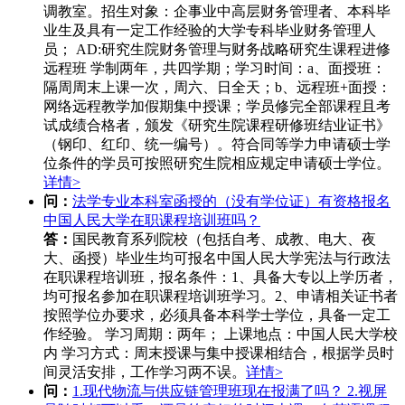
调教室。招生对象：企事业中高层财务管理者、本科毕
业生及具有一定工作经验的大学专科毕业财务管理人
员； AD:研究生院财务管理与财务战略研究生课程进修
远程班 学制两年，共四学期；学习时间：a、面授班：
隔周周末上课一次，周六、日全天；b、远程班+面授：
网络远程教学加假期集中授课；学员修完全部课程且考
试成绩合格者，颁发《研究生院课程研修班结业证书》
（钢印、红印、统一编号）。符合同等学力申请硕士学
位条件的学员可按照研究生院相应规定申请硕士学位。
详情>
问：
法学专业本科室函授的（没有学位证）有资格报名
中国人民大学在职课程培训班吗？
答：
国民教育系列院校（包括自考、成教、电大、夜
大、函授）毕业生均可报名中国人民大学宪法与行政法
在职课程培训班，报名条件：1、具备大专以上学历者，
均可报名参加在职课程培训班学习。2、申请相关证书者
按照学位办要求，必须具备本科学士学位，具备一定工
作经验。 学习周期：两年； 上课地点：中国人民大学校
内 学习方式：周末授课与集中授课相结合，根据学员时
间灵活安排，工作学习两不误。
详情>
问：
1.现代物流与供应链管理班现在报满了吗？ 2.视屏