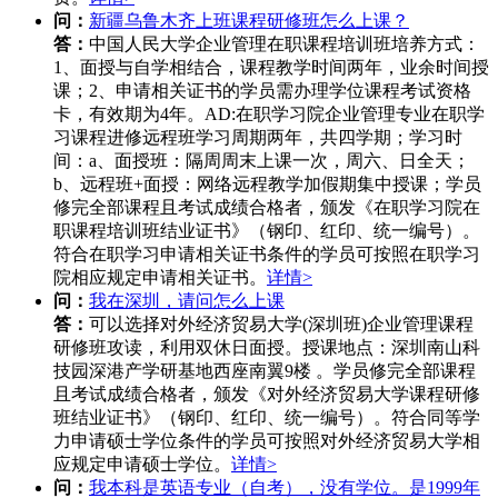
问：
新疆乌鲁木齐上班课程研修班怎么上课？
答：
中国人民大学企业管理在职课程培训班培养方式：
1、面授与自学相结合，课程教学时间两年，业余时间授
课；2、申请相关证书的学员需办理学位课程考试资格
卡，有效期为4年。AD:在职学习院企业管理专业在职学
习课程进修远程班学习周期两年，共四学期；学习时
间：a、面授班：隔周周末上课一次，周六、日全天；
b、远程班+面授：网络远程教学加假期集中授课；学员
修完全部课程且考试成绩合格者，颁发《在职学习院在
职课程培训班结业证书》（钢印、红印、统一编号）。
符合在职学习申请相关证书条件的学员可按照在职学习
院相应规定申请相关证书。
详情>
问：
我在深圳，请问怎么上课
答：
可以选择对外经济贸易大学(深圳班)企业管理课程
研修班攻读，利用双休日面授。授课地点：深圳南山科
技园深港产学研基地西座南翼9楼 。学员修完全部课程
且考试成绩合格者，颁发《对外经济贸易大学课程研修
班结业证书》（钢印、红印、统一编号）。符合同等学
力申请硕士学位条件的学员可按照对外经济贸易大学相
应规定申请硕士学位。
详情>
问：
我本科是英语专业（自考），没有学位。是1999年