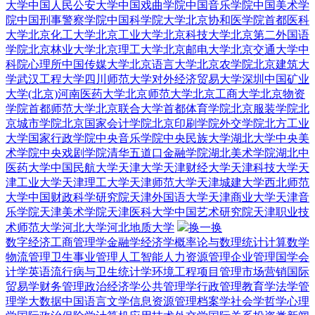
大学
中国人民公安大学
中国戏曲学院
中国音乐学院
中国美术学
院
中国刑事警察学院
中国科学院大学
北京协和医学院
首都医科
大学
北京化工大学
北京工业大学
北京科技大学
北京第二外国语
学院
北京林业大学
北京理工大学
北京邮电大学
北京交通大学
中
科院心理所
中国传媒大学
北京语言大学
北京农学院
北京建筑大
学
武汉工程大学
四川师范大学
对外经济贸易大学深圳
中国矿业
大学(北京)
河南医药大学
北京师范大学
北京工商大学
北京物资
学院
首都师范大学
北京联合大学
首都体育学院
北京服装学院
北
京城市学院
北京国家会计学院
北京印刷学院
外交学院
北方工业
大学
国家行政学院
中央音乐学院
中央民族大学
湖北大学
中央美
术学院
中央戏剧学院
清华五道口金融学院
湖北美术学院
湖北中
医药大学
中国民航大学
天津大学
天津财经大学
天津科技大学
天
津工业大学
天津理工大学
天津师范大学
天津城建大学
西北师范
大学
中国财政科学研究院
天津外国语大学
天津商业大学
天津音
乐学院
天津美术学院
天津医科大学
中国艺术研究院
天津职业技
术师范大学
河北大学
河北地质大学
换一换
数字经济
工商管理学
金融学
经济学
概率论与数理统计
计算数学
物流管理
卫生事业管理
人工智能
人力资源管理
企业管理
国学
会
计学
英语
流行病与卫生统计学
环境工程
项目管理
市场营销
国际
贸易学
财务管理
政治经济学
公共管理学
行政管理
教育学
法学
管
理学
大数据
中国语言文学
信息资源管理
档案学
社会学
哲学
心理