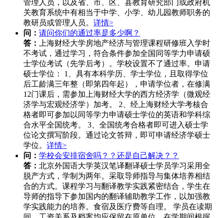
管理人员，以及省、市、区、县教育研究部门或政府机
关教育系统中有相当于中学、小学、幼儿园教师职务的
教研员或管理人员。
详情>
问：
请问你们的通过率是多少啊？
答：
上海财经大学房地产经济与管理课程研修班入学时
不考试，通过学习，符合条件参加全国同等学力申请硕
士学位考试（先学后考）。学校设置不了通过率。申请
硕士学位： 1、具有本科学历、学士学位，且取得学位
后工龄满三年整（即第四年起），申请学位者，在修满
12门课后，需参加上海财经大学的西方经济学（微观经
济学与宏观经济学）加考。 2、经上海财经大学考核合
格者即可参加以同等学力申请硕士学位的英语和学科综
合水平全国统考。 3、全国统考合格者即可进入硕士学
位论文撰写阶段。通过论文答辩，即可申请经济学硕士
学位。
详情>
问：
学校会安排宿舍吗？？还是自己解决？？
答：
北京外国语大学英汉笔译翻译硕士学员学习采用全
脱产方式，学制为两年。采取导师指导与集体培养相结
合的方式。课程学习与翻译教学实践紧密结合，学生在
导师的指导下参加国内的翻译辅助教学工作，以加强教
学实践能力的培养。食宿及医疗费等自理。 学员在读期
间，工资关系及档案均应保留在原单位，在学期间根据