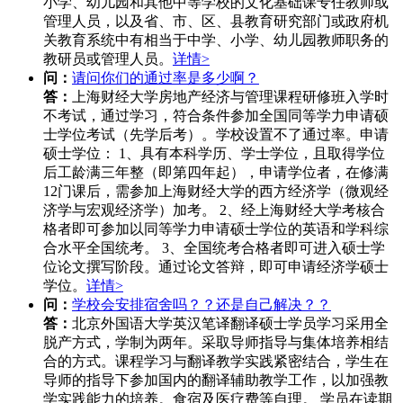
小学、幼儿园和其他中等学校的文化基础课专任教师或
管理人员，以及省、市、区、县教育研究部门或政府机
关教育系统中有相当于中学、小学、幼儿园教师职务的
教研员或管理人员。
详情>
问：
请问你们的通过率是多少啊？
答：
上海财经大学房地产经济与管理课程研修班入学时
不考试，通过学习，符合条件参加全国同等学力申请硕
士学位考试（先学后考）。学校设置不了通过率。申请
硕士学位： 1、具有本科学历、学士学位，且取得学位
后工龄满三年整（即第四年起），申请学位者，在修满
12门课后，需参加上海财经大学的西方经济学（微观经
济学与宏观经济学）加考。 2、经上海财经大学考核合
格者即可参加以同等学力申请硕士学位的英语和学科综
合水平全国统考。 3、全国统考合格者即可进入硕士学
位论文撰写阶段。通过论文答辩，即可申请经济学硕士
学位。
详情>
问：
学校会安排宿舍吗？？还是自己解决？？
答：
北京外国语大学英汉笔译翻译硕士学员学习采用全
脱产方式，学制为两年。采取导师指导与集体培养相结
合的方式。课程学习与翻译教学实践紧密结合，学生在
导师的指导下参加国内的翻译辅助教学工作，以加强教
学实践能力的培养。食宿及医疗费等自理。 学员在读期