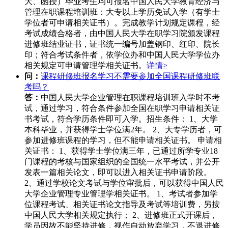
大、函授）毕业考生均可报名中国人民大学教育经济与
管理在职课程培训班：大专以上学历免试入学（有学士
学位者可申请相关证书）。完成教学计划规定课程，经
考试成绩合格者，由中国人民大学在职学习院颁发课程
进修班结业证书，证书统一编号加盖钢印、红印、院长
印；符合考试条件者，依学位办和中国人民大学学位办
相关规定可申请管理学相关证书。
详情>
问：
课程研修班报名学习不需要参加全国课程研修班联
考吗？
答：
中国人民大学企业管理在职课程培训班入学时不考
试，通过学习，符合条件参加全国在职学习申请相关证
书考试，符合学历条件即可入学。招生条件： 1、大学
本科毕业，并获得学士学位满2年。 2、大专学历者，可
参加进修班课程的学习，但不能申请相关证书。 申请相
关证书： 1、获得学士学位满三年，已通过所学专业18
门课程的考核与国家组织的全国统一水平考试，并公开
发表一篇相关论文，即可以进入相关证书申请阶段。
2、通过学校论文考试与学位审批后，可以获得中国人民
大学企业管理专业管理学相关证书。 1、考试者参加学
位课程考试、相关证书论文指导及考试等培训费，另按
中国人民大学相关规定执行； 2、进修班正式开课后，
学员因故不能坚持进修，视作自动放弃学习，不退进修