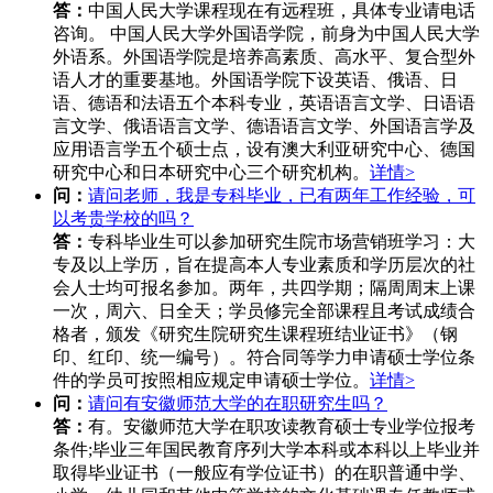
答：
中国人民大学课程现在有远程班，具体专业请电话
咨询。 中国人民大学外国语学院，前身为中国人民大学
外语系。外国语学院是培养高素质、高水平、复合型外
语人才的重要基地。外国语学院下设英语、俄语、日
语、德语和法语五个本科专业，英语语言文学、日语语
言文学、俄语语言文学、德语语言文学、外国语言学及
应用语言学五个硕士点，设有澳大利亚研究中心、德国
研究中心和日本研究中心三个研究机构。
详情>
问：
请问老师，我是专科毕业，已有两年工作经验，可
以考贵学校的吗？
答：
专科毕业生可以参加研究生院市场营销班学习：大
专及以上学历，旨在提高本人专业素质和学历层次的社
会人士均可报名参加。两年，共四学期；隔周周末上课
一次，周六、日全天；学员修完全部课程且考试成绩合
格者，颁发《研究生院研究生课程班结业证书》（钢
印、红印、统一编号）。符合同等学力申请硕士学位条
件的学员可按照相应规定申请硕士学位。
详情>
问：
请问有安徽师范大学的在职研究生吗？
答：
有。安徽师范大学在职攻读教育硕士专业学位报考
条件;毕业三年国民教育序列大学本科或本科以上毕业并
取得毕业证书（一般应有学位证书）的在职普通中学、