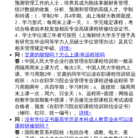
预测管理工作的人士，培养其成为熟练掌握财务管理、
统计数据的收集、分析、预测和管理的高级人才。学制
和待遇：1．学制2年，共4学期。由上海财大教师面授。
2．学习形式：每周末上课一天。3．学完规定课程，考
试合格者由本校发放相应专业高级课程研修结业证书。
4．学士学位满三年者可按照《上海财经大学关于授予具
有研究生毕业同等学力人员硕士学位管理办法》及其它
相关管理规定申硕。
详情>
问：
甘肃的能报吗？怎么上课/有远程班吗
答：
中国人民大学企业行政管理在职课程培训班一般采
用隔周周末上课方式，每次2天。中国人民大学校内上
课。学习周期2年；甘肃的同学可以读在职课程培训班远
程班： AD:在职学习院企业管理专业课程进修远程班 学
习周期两年，共四学期；学习时间：a、面授班：隔周周
末上课一次，周六、日全天；b、远程班+面授：网络远
程教学加假期集中授课；学员修完全部课程且考试成绩
合格者，颁发《在职学习院在职课程培训班结业证书》
（钢印、红印、统一编号）。
详情>
问：
没有学位证书最高学历是本科成人教育业余可以读
课程研修班吗？
答：
国民教育系列院校（包括自考、成教、电大、夜