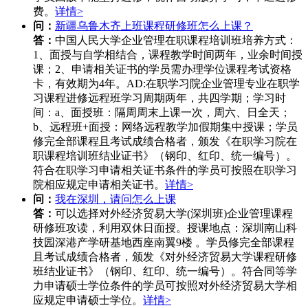
费。
详情>
问：
新疆乌鲁木齐上班课程研修班怎么上课？
答：
中国人民大学企业管理在职课程培训班培养方式：
1、面授与自学相结合，课程教学时间两年，业余时间授
课；2、申请相关证书的学员需办理学位课程考试资格
卡，有效期为4年。AD:在职学习院企业管理专业在职学
习课程进修远程班学习周期两年，共四学期；学习时
间：a、面授班：隔周周末上课一次，周六、日全天；
b、远程班+面授：网络远程教学加假期集中授课；学员
修完全部课程且考试成绩合格者，颁发《在职学习院在
职课程培训班结业证书》（钢印、红印、统一编号）。
符合在职学习申请相关证书条件的学员可按照在职学习
院相应规定申请相关证书。
详情>
问：
我在深圳，请问怎么上课
答：
可以选择对外经济贸易大学(深圳班)企业管理课程
研修班攻读，利用双休日面授。授课地点：深圳南山科
技园深港产学研基地西座南翼9楼 。学员修完全部课程
且考试成绩合格者，颁发《对外经济贸易大学课程研修
班结业证书》（钢印、红印、统一编号）。符合同等学
力申请硕士学位条件的学员可按照对外经济贸易大学相
应规定申请硕士学位。
详情>