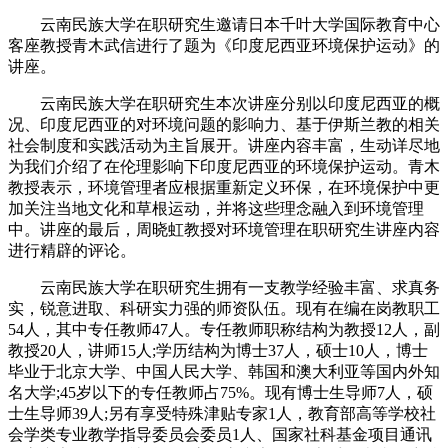
云南民族大学在职研究生邀请日本千叶大学国际教育中心
客座教授青木武信进行了题为《印度尼西亚环境保护运动》的
讲座。
云南民族大学在职研究生本次讲座分别以印度尼西亚的概
况、印度尼西亚的对环境问题的影响力、基于伊斯兰教的相关
社会制度和实践活动为主旨展开。讲座内容丰富，生动详尽地
为我们介绍了在伦理影响下印度尼西亚的环境保护运动。青木
教授表示，环境管理者应根据重新定义环保，在环境保护中更
加关注当地文化和草根运动，并将这些理念融入到环境管理
中。讲座的最后，周晓虹教授对环境管理在职研究生讲座内容
进行精辟的评论。
云南民族大学在职研究生拥有一支教学经验丰富、求真务
实，锐意进取、科研实力强的师资队伍。现有在编在岗教职工
54人，其中专任教师47人。专任教师职称结构为教授12人，副
教授20人，讲师15人;学历结构为博士37人，硕士10人，博士
毕业于北京大学、中国人民大学、韩国和澳大利亚等国内外知
名大学;45岁以下的专任教师占75%。现有博士生导师7人，硕
士生导师39人;另有享受特殊津贴专家1人，教育部高等学校社
会学类专业教学指导委员会委员1人、国家社科基金项目通讯