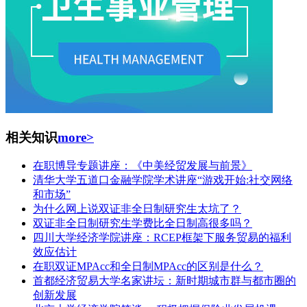
相关知识
more>
在职博导专题讲座：《中美经贸发展与前景》
清华大学五道口金融学院学术讲座“游戏开始:社交网络
和市场”
为什么网上说双证非全日制研究生太坑了？
双证非全日制研究生学费比全日制高很多吗？
四川大学经济学院讲座：RCEP框架下服务贸易的福利
效应估计
在职双证MPAcc和全日制MPAcc的区别是什么？
首都经济贸易大学名家讲坛：新时期城市群与都市圈的
创新发展