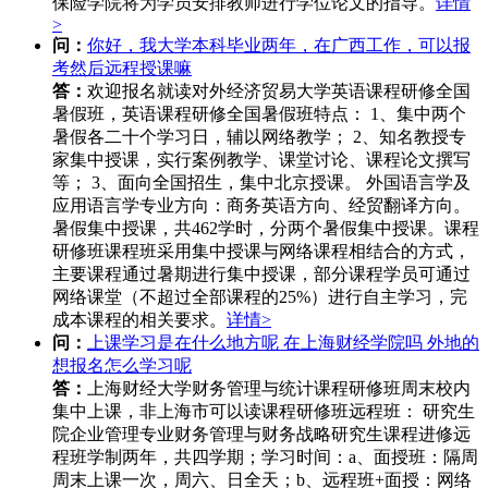
保险学院将为学员安排教师进行学位论文的指导。
详情
>
问：
你好，我大学本科毕业两年，在广西工作，可以报
考然后远程授课嘛
答：
欢迎报名就读对外经济贸易大学英语课程研修全国
暑假班，英语课程研修全国暑假班特点： 1、集中两个
暑假各二十个学习日，辅以网络教学； 2、知名教授专
家集中授课，实行案例教学、课堂讨论、课程论文撰写
等； 3、面向全国招生，集中北京授课。 外国语言学及
应用语言学专业方向：商务英语方向、经贸翻译方向。
暑假集中授课，共462学时，分两个暑假集中授课。课程
研修班课程班采用集中授课与网络课程相结合的方式，
主要课程通过暑期进行集中授课，部分课程学员可通过
网络课堂（不超过全部课程的25%）进行自主学习，完
成本课程的相关要求。
详情>
问：
上课学习是在什么地方呢 在上海财经学院吗 外地的
想报名怎么学习呢
答：
上海财经大学财务管理与统计课程研修班周末校内
集中上课，非上海市可以读课程研修班远程班： 研究生
院企业管理专业财务管理与财务战略研究生课程进修远
程班学制两年，共四学期；学习时间：a、面授班：隔周
周末上课一次，周六、日全天；b、远程班+面授：网络