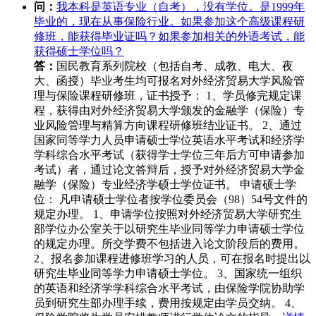
问：
我本科是英语专业（自考），没有学位。是1999年
毕业的，现在从事保险行业。如果参加这个高级课程研
修班，能获得毕业证吗？如果参加相关的外语考试，能
获得硕士学位吗？
答：
国民教育系列院校（包括自考、成教、电大、夜
大、函授）毕业考生均可报名对外经济贸易大学风险管
理与保险课程研修班，证书授予： 1、学员修完规定课
程，获得由对外经济贸易大学颁发的金融学（保险）专
业风险管理与精算方向课程研修班结业证书。 2、通过
国家同等学力人员申请硕士学位英语水平考试和经济学
学科综合水平考试（获得学士学位三年后方可申请参加
考试）者，通过论文答辩后，授予对外经济贸易大学金
融学（保险）专业经济学硕士学位证书。 申请硕士学
位： 凡申请硕士学位者按学位委员会（98）54号文件的
规定办理。 1、申请学位按照对外经济贸易大学研究生
部学位办公室关于以研究生毕业同等学力申请硕士学位
的规定办理。所交学费不包括进入论文阶段后的费用。
2、报名参加课程进修班学习的人员，可在报名时提出以
研究生毕业同等学力申请硕士学位。 3、国家统一组织
的英语和经济学学科综合水平考试，由保险学院协助学
员到研究生部办理手续，费用按规定由学员交纳。 4、