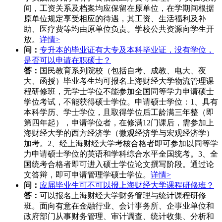
间，工资关系及档案均应保留在原单位，在学期间根据
原单位规定享受相应的待遇，其工资、生活福利及补
助、医疗费等均由原单位负责。学校公共资源向学生开
放。
详情>
问：
专升本的毕业证有大专及本科毕业证，没有学位，
是否可以申请在职硕士？
答：
国民教育系列院校（包括自考、成教、电大、夜
大、函授）毕业考生均可报名上海财经大学物流管理课
程研修班，无学士学位不能参加全国同等学力申请硕士
学位考试，不能获得硕士学位。申请硕士学位：1、具有
本科学历、学士学位，且取得学位后工龄满三年整（即
第四年起），申请学位者，在修满12门课后，需参加上
海财经大学的西方经济学（微观经济学与宏观经济学）
加考。2、经上海财经大学考核合格者即可参加以同等学
力申请硕士学位的英语和学科综合水平全国统考。3、全
国统考合格者即可进入硕士学位论文撰写阶段。通过论
文答辩，即可申请管理学硕士学位。
详情>
问：
应届毕业生可不可以报上海财经大学课程研修班？
答：
可以报名上海财经大学财务管理与统计课程研修
班。面向有意在金融行业、会计事务所、企事业单位和
政府部门从事财务管理、审计调查、统计收集、分析和