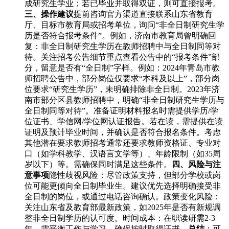
成研究生学业；若已毕业并取得双证，则可直接报考。
三、操作建议
提前咨询官方渠道直接联系山东省教育
厅、目标市教育局或招考单位，询问“非全日制研究生学
历是否符合报考条件”。例如，济南市教育局曾明确回
复：非全日制研究生学历在教师招聘中与全日制同等对
待。关注招考公告细节重点查看公告中的“报考条件”部
分，留意是否有“全日制”字样。例如：2024年青岛市教
师招聘公告中，部分岗位仅要求“本科及以上”，部分岗
位要求“研究生学历”，未明确排除非全日制。2023年济
南市部分区县教师招聘中，明确“非全日制研究生学历与
全日制同等对待”。准备证明材料报名时需提供学历/学
位证书、学信网/学位网认证报告。若在读，需提供在读
证明及预计毕业时间，并确认是否符合报名条件。考虑
其他潜在要求教师招考通常还要求教师资格证、专业对
口（如学科教学、汉语言文学等）、年龄限制（如35周
岁以下）等。需确保同时满足这些条件。
四、风险与注
意事项
隐性歧视风险：尽管政策支持，但部分学校或岗
位可能更倾向全日制毕业生。建议优先选择明确接受非
全日制的岗位，或通过电话咨询确认。政策变化风险：
关注山东省及教育部最新政策，如2025年是否有新规调
整非全日制学历的认可度。时间成本：在职读研需2-3
年，需平衡工作与学习，确保按时取得证书。
总结
：可