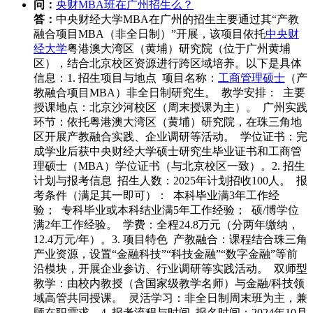
问：
央财MBA班在广州招生么？
答：
中央财经大学MBA在广州的招生主要通过其“产教
融合项目MBA（非全日制）”开展，该项目依托
中央财
经大学
粤港澳大湾区（黄埔）研究院（位于广州黄埔
区），结合北京校区资源进行跨区域培养。以下是具体
信息：1. 招生项目与地点 项目名称：
工商管理硕士
（产
教融合项目MBA）非全日制研究生。 教学安排： 主要
授课地点：北京沙河校区（周末授课为主）。 广州实践
环节：依托粤港澳大湾区（黄埔）研究院，在珠三角地
区开展产教融合实践、企业调研等活动。 学位证书：完
成学业后获中央财经大学硕士研究生毕业证书和工商管
理硕士（MBA）学位证书（与北京校区一致）。2. 招生
计划与报考信息 招生人数：2025年计划招收100人。 报
考条件（满足其一即可）： 本科毕业满3年工作经
验； 专科毕业或本科结业满5年工作经验； 硕/博学位
满2年工作经验。 学费：全程24.8万元（分两年缴纳，
12.4万元/年）。3. 项目特色 产教融合：课程结合珠三角
产业资源，设置“金融科技”“科技金融”“数字金融”等前
沿模块，开展企业参访、行业调研等实践活动。 双师型
教学：由校内教授（含国家级教学名师）与金融/科技领
域高管共同授课。 灵活学习：非全日制周末班为主，兼
顾在职需求。4. 报考流程与时间 报名时间：2024年10月