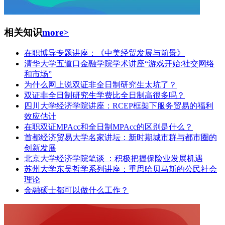
相关知识
more>
在职博导专题讲座：《中美经贸发展与前景》
清华大学五道口金融学院学术讲座“游戏开始:社交网络
和市场”
为什么网上说双证非全日制研究生太坑了？
双证非全日制研究生学费比全日制高很多吗？
四川大学经济学院讲座：RCEP框架下服务贸易的福利
效应估计
在职双证MPAcc和全日制MPAcc的区别是什么？
首都经济贸易大学名家讲坛：新时期城市群与都市圈的
创新发展
北京大学经济学院笔谈 ：积极把握保险业发展机遇
苏州大学东吴哲学系列讲座：重思哈贝马斯的公民社会
理论
金融硕士都可以做什么工作？