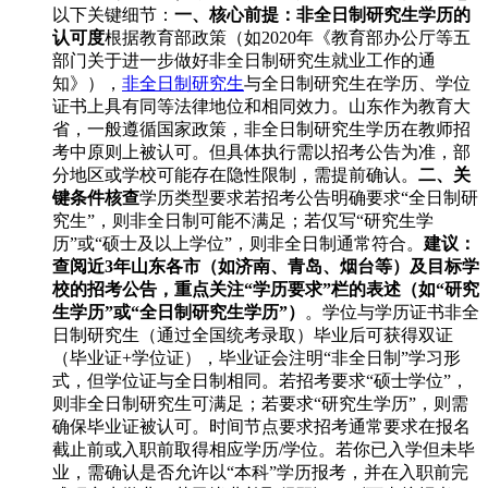
以下关键细节：
一、核心前提：非全日制研究生学历的
认可度
根据教育部政策（如2020年《教育部办公厅等五
部门关于进一步做好非全日制研究生就业工作的通
知》），
非全日制研究生
与全日制研究生在学历、学位
证书上具有同等法律地位和相同效力。山东作为教育大
省，一般遵循国家政策，非全日制研究生学历在教师招
考中原则上被认可。但具体执行需以招考公告为准，部
分地区或学校可能存在隐性限制，需提前确认。
二、关
键条件核查
学历类型要求若招考公告明确要求“全日制研
究生”，则非全日制可能不满足；若仅写“研究生学
历”或“硕士及以上学位”，则非全日制通常符合。
建议：
查阅近3年山东各市（如济南、青岛、烟台等）及目标学
校的招考公告，重点关注“学历要求”栏的表述（如“研究
生学历”或“全日制研究生学历”）
。学位与学历证书非全
日制研究生（通过全国统考录取）毕业后可获得双证
（毕业证+学位证），毕业证会注明“非全日制”学习形
式，但学位证与全日制相同。若招考要求“硕士学位”，
则非全日制研究生可满足；若要求“研究生学历”，则需
确保毕业证被认可。时间节点要求招考通常要求在报名
截止前或入职前取得相应学历/学位。若你已入学但未毕
业，需确认是否允许以“本科”学历报考，并在入职前完