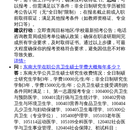
以报考，但需满足以下条件：非全日制研究生学历被招
考公告认可（无“全日制”限制）；在报名截止前或入职
前取得双证；满足其他报考条件（如教师资格证、专业
对口等）。
建议行动
：立即查阅目标地区/学校最新招考公告；电话
咨询教育局或招考单位确认政策；确保在职读研期间完
成所有学业要求，及时取得证书。通过以上步骤，可最
大程度确保你的报考资格符合要求，避免因信息不对称
导致失败。
详情>
问：
东南大学在职公共卫生硕士学费大概每年多少？
答：
东南大学公共卫生硕士研究生收费情况：全日制硕
士研究生学制3年，学费10000元/生/年；非全日制研究生
学制3年，学费15000元/生/年；公共卫生硕士接受调剂的
条件同时满足：1、第一志愿报考专业：100400公共卫生
与预防医学、100401流行病与卫生统计学、100402劳动
卫生与环境卫生学、100403营养与食品卫生学、100404
儿少卫生与妇幼保健学、100405卫生毒理学、105300公
共卫生（专业学位）、105400护理学、105103老年医
学、105114运动医学、105109全科医学、120402社会医
学与卫生事业管理、120404社会保障2、初试科目：