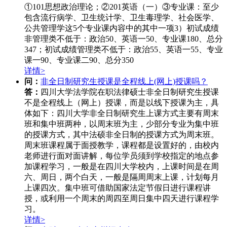
①101思想政治理论；②201英语（一）③专业课：至少
包含流行病学、卫生统计学、卫生毒理学、社会医学、
公共管理学这5个专业课内容中的其中一项3）初试成绩
非管理类不低于：政治50、英语一50、专业课180、总分
347；初试成绩管理类不低于：政治55、英语一55、专业
课一90、专业课二90、总分350
详情>
问：
非全日制研究生授课是全程线上(网上)授课吗？
答：
四川大学法学院在职法律硕士非全日制研究生授课
不是全程线上（网上）授课，而是以线下授课为主，具
体如下：四川大学非全日制研究生上课方式主要有周末
班和集中班两种，以周末班为主，少部分专业为集中班
的授课方式，其中法硕非全日制的授课方式为周末班。
周末班课程属于面授教学，课程都是设置好的，由校内
老师进行面对面讲解，每位学员须到学校指定的地点参
加课程学习，一般是在四川大学校内，上课时间是在周
六、周日，两个白天，一般是隔周周末上课，计划每月
上课四次。集中班可借助国家法定节假日进行课程讲
授，或利用一个周末的周四至周日集中四天进行课程学
习。
详情>