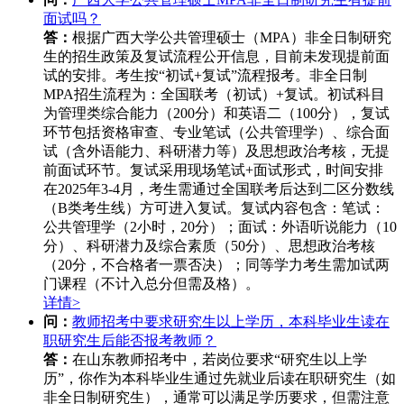
面试吗？
答：
根据广西大学公共管理硕士（MPA）非全日制研究
生的招生政策及复试流程公开信息，目前未发现提前面
试的安排。考生按“初试+复试”流程报考。非全日制
MPA招生流程为：全国联考（初试）+复试。初试科目
为管理类综合能力（200分）和英语二（100分），复试
环节包括资格审查、专业笔试（公共管理学）、综合面
试（含外语能力、科研潜力等）及思想政治考核，无提
前面试环节。复试采用现场笔试+面试形式，时间安排
在2025年3-4月，考生需通过全国联考后达到二区分数线
（B类考生线）方可进入复试。复试内容包含：笔试：
公共管理学（2小时，20分）；面试：外语听说能力（10
分）、科研潜力及综合素质（50分）、思想政治考核
（20分，不合格者一票否决）；同等学力考生需加试两
门课程（不计入总分但需及格）。
详情>
问：
教师招考中要求研究生以上学历，本科毕业生读在
职研究生后能否报考教师？
答：
在山东教师招考中，若岗位要求“研究生以上学
历”，你作为本科毕业生通过先就业后读在职研究生（如
非全日制研究生），通常可以满足学历要求，但需注意