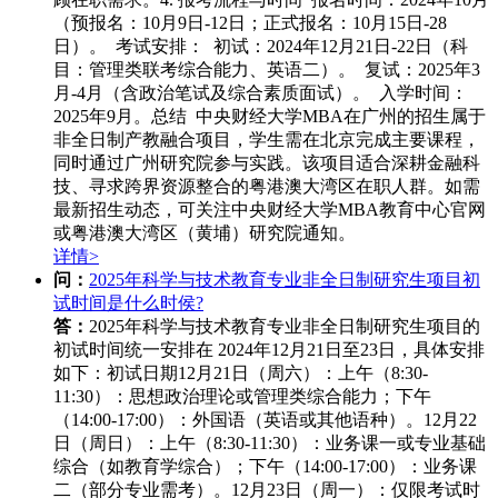
（预报名：10月9日-12日；正式报名：10月15日-28
日）。 考试安排： 初试：2024年12月21日-22日（科
目：管理类联考综合能力、英语二）。 复试：2025年3
月-4月（含政治笔试及综合素质面试）。 入学时间：
2025年9月。总结 中央财经大学MBA在广州的招生属于
非全日制产教融合项目，学生需在北京完成主要课程，
同时通过广州研究院参与实践。该项目适合深耕金融科
技、寻求跨界资源整合的粤港澳大湾区在职人群。如需
最新招生动态，可关注中央财经大学MBA教育中心官网
或粤港澳大湾区（黄埔）研究院通知。
详情>
问：
2025年科学与技术教育专业非全日制研究生项目初
试时间是什么时侯?
答：
2025年科学与技术教育专业非全日制研究生项目的
初试时间统一安排在 ‌2024年12月21日至23日‌，具体安排
如下：
初试日期‌
12月21日（周六）‌：
上午（8:30-
11:30）：思想政治理论或管理类综合能力；
下午
（14:00-17:00）：外国语（英语或其他语种）。
12月22
日（周日）‌：
上午（8:30-11:30）：业务课一或专业基础
综合（如教育学综合）；
下午（14:00-17:00）：业务课
二（部分专业需考）。
12月23日（周一）‌：
仅限考试时