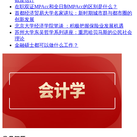
效应估计
在职双证MPAcc和全日制MPAcc的区别是什么？
首都经济贸易大学名家讲坛：新时期城市群与都市圈的
创新发展
北京大学经济学院笔谈 ：积极把握保险业发展机遇
苏州大学东吴哲学系列讲座：重思哈贝马斯的公民社会
理论
金融硕士都可以做什么工作？