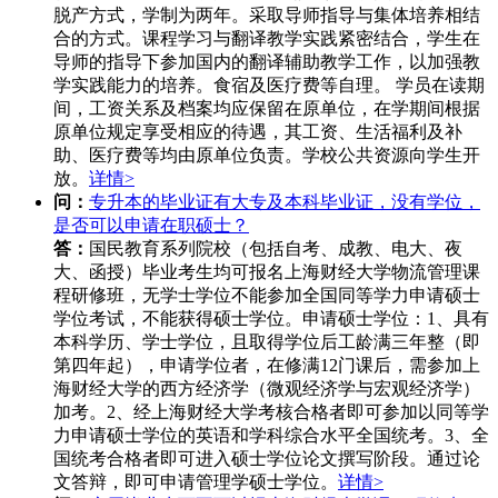
脱产方式，学制为两年。采取导师指导与集体培养相结
合的方式。课程学习与翻译教学实践紧密结合，学生在
导师的指导下参加国内的翻译辅助教学工作，以加强教
学实践能力的培养。食宿及医疗费等自理。 学员在读期
间，工资关系及档案均应保留在原单位，在学期间根据
原单位规定享受相应的待遇，其工资、生活福利及补
助、医疗费等均由原单位负责。学校公共资源向学生开
放。
详情>
问：
专升本的毕业证有大专及本科毕业证，没有学位，
是否可以申请在职硕士？
答：
国民教育系列院校（包括自考、成教、电大、夜
大、函授）毕业考生均可报名上海财经大学物流管理课
程研修班，无学士学位不能参加全国同等学力申请硕士
学位考试，不能获得硕士学位。申请硕士学位：1、具有
本科学历、学士学位，且取得学位后工龄满三年整（即
第四年起），申请学位者，在修满12门课后，需参加上
海财经大学的西方经济学（微观经济学与宏观经济学）
加考。2、经上海财经大学考核合格者即可参加以同等学
力申请硕士学位的英语和学科综合水平全国统考。3、全
国统考合格者即可进入硕士学位论文撰写阶段。通过论
文答辩，即可申请管理学硕士学位。
详情>