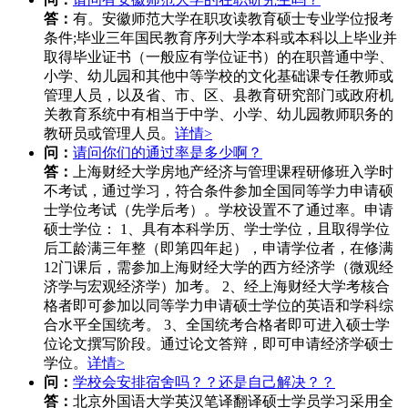
答：
有。安徽师范大学在职攻读教育硕士专业学位报考
条件;毕业三年国民教育序列大学本科或本科以上毕业并
取得毕业证书（一般应有学位证书）的在职普通中学、
小学、幼儿园和其他中等学校的文化基础课专任教师或
管理人员，以及省、市、区、县教育研究部门或政府机
关教育系统中有相当于中学、小学、幼儿园教师职务的
教研员或管理人员。
详情>
问：
请问你们的通过率是多少啊？
答：
上海财经大学房地产经济与管理课程研修班入学时
不考试，通过学习，符合条件参加全国同等学力申请硕
士学位考试（先学后考）。学校设置不了通过率。申请
硕士学位： 1、具有本科学历、学士学位，且取得学位
后工龄满三年整（即第四年起），申请学位者，在修满
12门课后，需参加上海财经大学的西方经济学（微观经
济学与宏观经济学）加考。 2、经上海财经大学考核合
格者即可参加以同等学力申请硕士学位的英语和学科综
合水平全国统考。 3、全国统考合格者即可进入硕士学
位论文撰写阶段。通过论文答辩，即可申请经济学硕士
学位。
详情>
问：
学校会安排宿舍吗？？还是自己解决？？
答：
北京外国语大学英汉笔译翻译硕士学员学习采用全