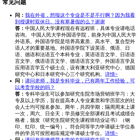
常见问题
问：
我在外省，想报这个专业是不是不行啊？因为我看
到授课时双休日。没有寒暑假的么？谢谢
答：
中国人民大学课程现在有远程班，具体专业请电话
咨询。 中国人民大学外国语学院，前身为中国人民大学
外语系。外国语学院是培养高素质、高水平、复合型外
语人才的重要基地。外国语学院下设英语、俄语、日
语、德语和法语五个本科专业，英语语言文学、日语语
言文学、俄语语言文学、德语语言文学、外国语言学及
应用语言学五个硕士点，设有澳大利亚研究中心、德国
研究中心和日本研究中心三个研究机构。
详情>
问：
请问老师，我是专科毕业，已有两年工作经验，可
以考贵学校的吗？
答：
专科毕业生可以参加研究生院市场营销班学习：大
专及以上学历，旨在提高本人专业素质和学历层次的社
会人士均可报名参加。两年，共四学期；隔周周末上课
一次，周六、日全天；学员修完全部课程且考试成绩合
格者，颁发《研究生院研究生课程班结业证书》（钢
印、红印、统一编号）。符合同等学力申请硕士学位条
件的学员可按照相应规定申请硕士学位。
详情>
问：
请问有安徽师范大学的在职研究生吗？