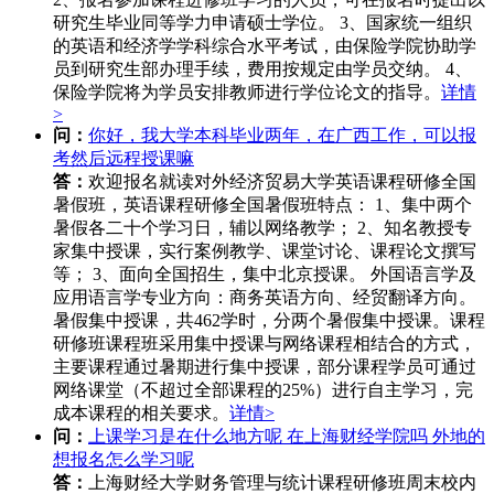
研究生毕业同等学力申请硕士学位。 3、国家统一组织
的英语和经济学学科综合水平考试，由保险学院协助学
员到研究生部办理手续，费用按规定由学员交纳。 4、
保险学院将为学员安排教师进行学位论文的指导。
详情
>
问：
你好，我大学本科毕业两年，在广西工作，可以报
考然后远程授课嘛
答：
欢迎报名就读对外经济贸易大学英语课程研修全国
暑假班，英语课程研修全国暑假班特点： 1、集中两个
暑假各二十个学习日，辅以网络教学； 2、知名教授专
家集中授课，实行案例教学、课堂讨论、课程论文撰写
等； 3、面向全国招生，集中北京授课。 外国语言学及
应用语言学专业方向：商务英语方向、经贸翻译方向。
暑假集中授课，共462学时，分两个暑假集中授课。课程
研修班课程班采用集中授课与网络课程相结合的方式，
主要课程通过暑期进行集中授课，部分课程学员可通过
网络课堂（不超过全部课程的25%）进行自主学习，完
成本课程的相关要求。
详情>
问：
上课学习是在什么地方呢 在上海财经学院吗 外地的
想报名怎么学习呢
答：
上海财经大学财务管理与统计课程研修班周末校内