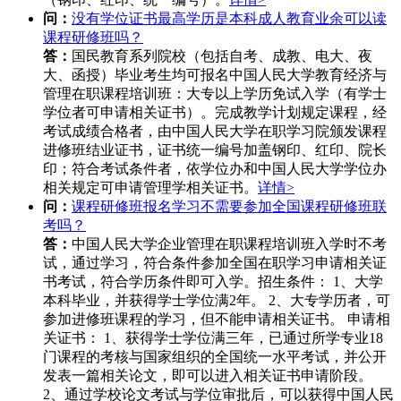
问：
没有学位证书最高学历是本科成人教育业余可以读
课程研修班吗？
答：
国民教育系列院校（包括自考、成教、电大、夜
大、函授）毕业考生均可报名中国人民大学教育经济与
管理在职课程培训班：大专以上学历免试入学（有学士
学位者可申请相关证书）。完成教学计划规定课程，经
考试成绩合格者，由中国人民大学在职学习院颁发课程
进修班结业证书，证书统一编号加盖钢印、红印、院长
印；符合考试条件者，依学位办和中国人民大学学位办
相关规定可申请管理学相关证书。
详情>
问：
课程研修班报名学习不需要参加全国课程研修班联
考吗？
答：
中国人民大学企业管理在职课程培训班入学时不考
试，通过学习，符合条件参加全国在职学习申请相关证
书考试，符合学历条件即可入学。招生条件： 1、大学
本科毕业，并获得学士学位满2年。 2、大专学历者，可
参加进修班课程的学习，但不能申请相关证书。 申请相
关证书： 1、获得学士学位满三年，已通过所学专业18
门课程的考核与国家组织的全国统一水平考试，并公开
发表一篇相关论文，即可以进入相关证书申请阶段。
2、通过学校论文考试与学位审批后，可以获得中国人民