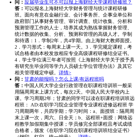
问：
应届毕业生可不可以报上海财经大学课程研修班？
答：
可以报名上海财经大学财务管理与统计课程研修
班。面向有意在金融行业、会计事务所、企事业单位和
政府部门从事财务管理、审计调查、统计收集、分析和
预测管理工作的人士，培养其成为熟练掌握财务管理、
统计数据的收集、分析、预测和管理的高级人才。学制
和待遇：1．学制2年，共4学期。由上海财大教师面授。
2．学习形式：每周末上课一天。3．学完规定课程，考
试合格者由本校发放相应专业高级课程研修结业证书。
4．学士学位满三年者可按照《上海财经大学关于授予具
有研究生毕业同等学力人员硕士学位管理办法》及其它
相关管理规定申硕。
详情>
问：
甘肃的能报吗？怎么上课/有远程班吗
答：
中国人民大学企业行政管理在职课程培训班一般采
用隔周周末上课方式，每次2天。中国人民大学校内上
课。学习周期2年；甘肃的同学可以读在职课程培训班远
程班： AD:在职学习院企业管理专业课程进修远程班 学
习周期两年，共四学期；学习时间：a、面授班：隔周周
末上课一次，周六、日全天；b、远程班+面授：网络远
程教学加假期集中授课；学员修完全部课程且考试成绩
合格者，颁发《在职学习院在职课程培训班结业证书》
（钢印、红印、统一编号）。
详情>