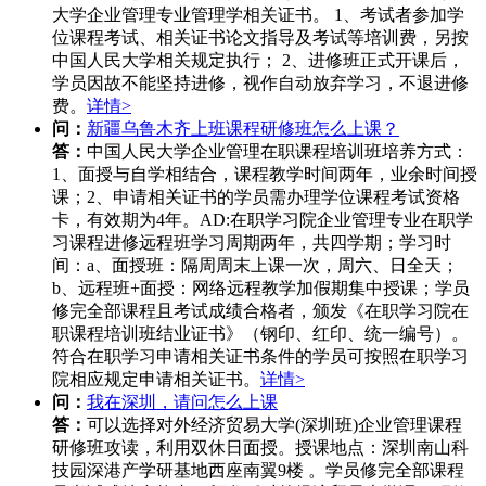
大学企业管理专业管理学相关证书。 1、考试者参加学
位课程考试、相关证书论文指导及考试等培训费，另按
中国人民大学相关规定执行； 2、进修班正式开课后，
学员因故不能坚持进修，视作自动放弃学习，不退进修
费。
详情>
问：
新疆乌鲁木齐上班课程研修班怎么上课？
答：
中国人民大学企业管理在职课程培训班培养方式：
1、面授与自学相结合，课程教学时间两年，业余时间授
课；2、申请相关证书的学员需办理学位课程考试资格
卡，有效期为4年。AD:在职学习院企业管理专业在职学
习课程进修远程班学习周期两年，共四学期；学习时
间：a、面授班：隔周周末上课一次，周六、日全天；
b、远程班+面授：网络远程教学加假期集中授课；学员
修完全部课程且考试成绩合格者，颁发《在职学习院在
职课程培训班结业证书》（钢印、红印、统一编号）。
符合在职学习申请相关证书条件的学员可按照在职学习
院相应规定申请相关证书。
详情>
问：
我在深圳，请问怎么上课
答：
可以选择对外经济贸易大学(深圳班)企业管理课程
研修班攻读，利用双休日面授。授课地点：深圳南山科
技园深港产学研基地西座南翼9楼 。学员修完全部课程