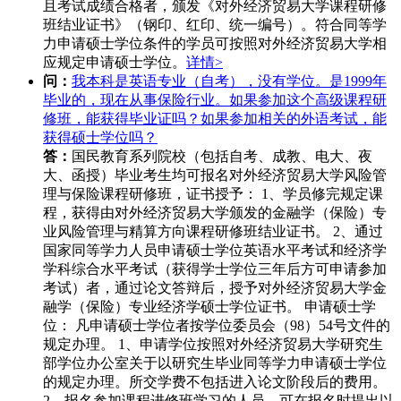
且考试成绩合格者，颁发《对外经济贸易大学课程研修
班结业证书》（钢印、红印、统一编号）。符合同等学
力申请硕士学位条件的学员可按照对外经济贸易大学相
应规定申请硕士学位。
详情>
问：
我本科是英语专业（自考），没有学位。是1999年
毕业的，现在从事保险行业。如果参加这个高级课程研
修班，能获得毕业证吗？如果参加相关的外语考试，能
获得硕士学位吗？
答：
国民教育系列院校（包括自考、成教、电大、夜
大、函授）毕业考生均可报名对外经济贸易大学风险管
理与保险课程研修班，证书授予： 1、学员修完规定课
程，获得由对外经济贸易大学颁发的金融学（保险）专
业风险管理与精算方向课程研修班结业证书。 2、通过
国家同等学力人员申请硕士学位英语水平考试和经济学
学科综合水平考试（获得学士学位三年后方可申请参加
考试）者，通过论文答辩后，授予对外经济贸易大学金
融学（保险）专业经济学硕士学位证书。 申请硕士学
位： 凡申请硕士学位者按学位委员会（98）54号文件的
规定办理。 1、申请学位按照对外经济贸易大学研究生
部学位办公室关于以研究生毕业同等学力申请硕士学位
的规定办理。所交学费不包括进入论文阶段后的费用。
2、报名参加课程进修班学习的人员，可在报名时提出以