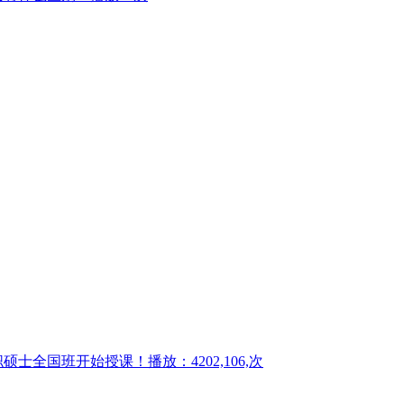
职硕士全国班开始授课！
播放：4202,106,次