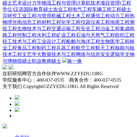
硕士
艺术设计
力学
物流工程与管理
计算机技术
项目管理(工程
学位)
汉语国际教育硕士
农业工程
电气工程
车辆工程
工程硕士
宗研究
工业工程与管理
机械工程
土木工程
通信工程
动力工程热
物理
光电信息工程
材料工程
化学工程
仪器仪表工程
地质工程
测
绘工程
生物技术与工程
交通运输工程
安全工程
冶金工程
集成电
路工程
控制工程
水利工程
矿业工程
石油与天然气工程
纺织工程
轻工技术与工程
工业设计工程
船舶与海洋工程
生物医学工程
林
业工程
食品工程
制药工程
兵器工程
航空工程
航天工程
核能与核
技术工程
文艺学
大数据技术与工程
网络与信息安全
逻辑学
文物
与博物馆硕士
职业教师硕士
换一换
在职研招网官方合作伙伴WWW.ZZYEDU.ORG
学院服务中心：400-037-0535 商务合作：400-037-0535
关于我们 Copyright©ZZYEDU.ORG All Rights Reserved