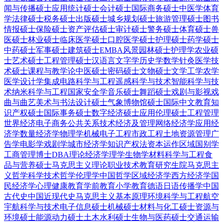
闻与传播硕士
应用统计硕士
会计硕士
国际商务硕士
中医学
体育
学
法律硕士
税务硕士
出版硕士
城乡规划硕士
旅游管理硕士
图书
情报硕士
保险硕士
资产评估硕士
审计硕士
警务硕士
体育硕士
兽
医硕士
林业硕士
临床医学硕士
口腔医学硕士
护理硕士
药学硕士
中药硕士
军事硕士
建筑硕士
EMBA
风景园林硕士
护理学
农业硕
士
艺术硕士
工程管理硕士
汉语言文字学
历史学
数学
针灸
医学技
术硕士
课程与教学论
中医硕士
密码硕士
文物硕士
文学
工学
农学
医学
设计学
集成电路科学与工程
遥感科学与技术
智能科学与技
术
纳米科学与工程
国家安全学
音乐硕士
舞蹈硕士
戏剧与影视
戏
曲与曲艺
美术与书法
设计硕士
气象
博物馆硕士
国际中文教育
知
识产权硕士
国际事务硕士
数字经济硕士
应用伦理硕士
工程管理
世界经济
电子商务
公共关系
技术经济及管理
网络经济学
应用经
济学
数量经济学
物理学
机械电子工程
市政工程
土地资源管理
广
告学
电影学
戏剧学
城市经济学
知识产权法
资本运作
区域国别学
工商管理博士DBA
理论经济学
理学
生物学
材料科学与工程
食
品与营养硕士
马克思主义理论
职业技术教育
研究生院
马克思主
义哲学
科学技术哲学
伦理学
中国哲学
区域经济学
西方经济学
国
民经济学
心理健康教育
学前教育
小学教育
德语
日语
传播学
中国
古代史
中国近现代史
马克思主义基本原理
环境科学与工程
航空
宇航科学与技术
电子信息硕士
机械硕士
材料与化工硕士
资源与
环境硕士
能源动力硕士
土木水利硕士
生物与医药硕士
交通运输