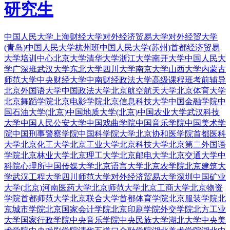
研究生
中国人民大学
上海财经大学
对外经济贸易大学
对外经贸大学
(青岛)
中国人民大学杭州班
中国人民大学(苏州)
首都经济贸易
大学培训中心
北京大学
清华大学
浙江大学
南开大学
中国人民大
学广深班
武汉大学
东北大学
四川大学
南京大学
山西大学
内蒙古
师范大学
中央财经大学
中南财经政法大学
高级课程班
考前辅导
北京外国语大学
中国政法大学
北京航空航天大学
北京体育大学
北京舞蹈学院
北京电影学院
北京信息科技大学
中国金融学院
中
国石油大学(北京)
中国地质大学(北京)
中国农业大学
武汉科技
大学
中国人民公安大学
中国戏曲学院
中国音乐学院
中国美术学
院
中国刑事警察学院
中国科学院大学
北京协和医学院
首都医科
大学
北京化工大学
北京工业大学
北京科技大学
北京第二外国语
学院
北京林业大学
北京理工大学
北京邮电大学
北京交通大学
中
科院心理所
中国传媒大学
北京语言大学
北京农学院
北京建筑大
学
武汉工程大学
四川师范大学
对外经济贸易大学深圳
中国矿业
大学(北京)
河南医药大学
北京师范大学
北京工商大学
北京物资
学院
首都师范大学
北京联合大学
首都体育学院
北京服装学院
北
京城市学院
北京国家会计学院
北京印刷学院
外交学院
北方工业
大学
国家行政学院
中央音乐学院
中央民族大学
湖北大学
中央美