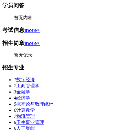
学员问答
暂无内容
考试信息
more>
招生简章
more>
暂无记录
招生专业
1
数字经济
2
工商管理学
3
金融学
4
经济学
5
概率论与数理统计
6
计算数学
7
物流管理
8
卫生事业管理
9
人工智能