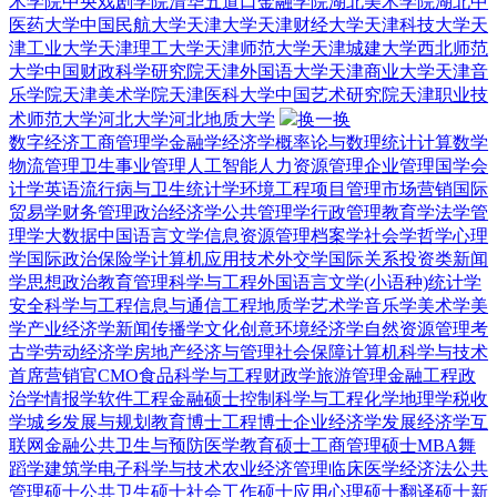
术学院
中央戏剧学院
清华五道口金融学院
湖北美术学院
湖北中
医药大学
中国民航大学
天津大学
天津财经大学
天津科技大学
天
津工业大学
天津理工大学
天津师范大学
天津城建大学
西北师范
大学
中国财政科学研究院
天津外国语大学
天津商业大学
天津音
乐学院
天津美术学院
天津医科大学
中国艺术研究院
天津职业技
术师范大学
河北大学
河北地质大学
换一换
数字经济
工商管理学
金融学
经济学
概率论与数理统计
计算数学
物流管理
卫生事业管理
人工智能
人力资源管理
企业管理
国学
会
计学
英语
流行病与卫生统计学
环境工程
项目管理
市场营销
国际
贸易学
财务管理
政治经济学
公共管理学
行政管理
教育学
法学
管
理学
大数据
中国语言文学
信息资源管理
档案学
社会学
哲学
心理
学
国际政治
保险学
计算机应用技术
外交学
国际关系
投资类
新闻
学
思想政治教育
管理科学与工程
外国语言文学(小语种)
统计学
安全科学与工程
信息与通信工程
地质学
艺术学
音乐学
美术学
美
学
产业经济学
新闻传播学
文化创意
环境经济学
自然资源管理
考
古学
劳动经济学
房地产经济与管理
社会保障
计算机科学与技术
首席营销官CMO
食品科学与工程
财政学
旅游管理
金融工程
政
治学
情报学
软件工程
金融硕士
控制科学与工程
化学
地理学
税收
学
城乡发展与规划
教育博士
工程博士
企业经济学
发展经济学
互
联网金融
公共卫生与预防医学
教育硕士
工商管理硕士MBA
舞
蹈学
建筑学
电子科学与技术
农业经济管理
临床医学
经济法
公共
管理硕士
公共卫生硕士
社会工作硕士
应用心理硕士
翻译硕士
新