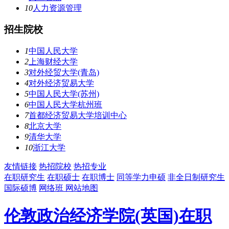
10
人力资源管理
招生院校
1
中国人民大学
2
上海财经大学
3
对外经贸大学(青岛)
4
对外经济贸易大学
5
中国人民大学(苏州)
6
中国人民大学杭州班
7
首都经济贸易大学培训中心
8
北京大学
9
清华大学
10
浙江大学
友情链接
热招院校
热招专业
在职研究生
在职硕士
在职博士
同等学力申硕
非全日制研究生
国际硕博
网络班
网站地图
伦敦政治经济学院(英国)在职