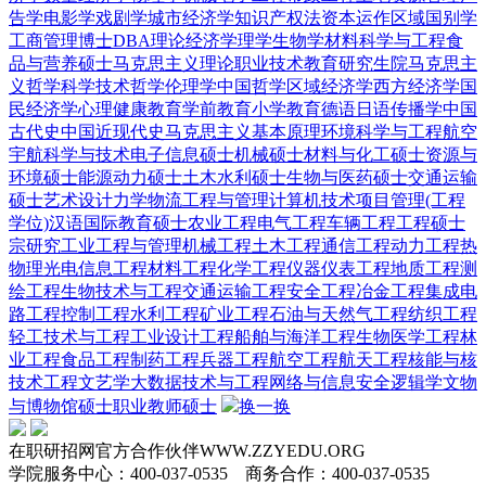
告学
电影学
戏剧学
城市经济学
知识产权法
资本运作
区域国别学
工商管理博士DBA
理论经济学
理学
生物学
材料科学与工程
食
品与营养硕士
马克思主义理论
职业技术教育
研究生院
马克思主
义哲学
科学技术哲学
伦理学
中国哲学
区域经济学
西方经济学
国
民经济学
心理健康教育
学前教育
小学教育
德语
日语
传播学
中国
古代史
中国近现代史
马克思主义基本原理
环境科学与工程
航空
宇航科学与技术
电子信息硕士
机械硕士
材料与化工硕士
资源与
环境硕士
能源动力硕士
土木水利硕士
生物与医药硕士
交通运输
硕士
艺术设计
力学
物流工程与管理
计算机技术
项目管理(工程
学位)
汉语国际教育硕士
农业工程
电气工程
车辆工程
工程硕士
宗研究
工业工程与管理
机械工程
土木工程
通信工程
动力工程热
物理
光电信息工程
材料工程
化学工程
仪器仪表工程
地质工程
测
绘工程
生物技术与工程
交通运输工程
安全工程
冶金工程
集成电
路工程
控制工程
水利工程
矿业工程
石油与天然气工程
纺织工程
轻工技术与工程
工业设计工程
船舶与海洋工程
生物医学工程
林
业工程
食品工程
制药工程
兵器工程
航空工程
航天工程
核能与核
技术工程
文艺学
大数据技术与工程
网络与信息安全
逻辑学
文物
与博物馆硕士
职业教师硕士
换一换
在职研招网官方合作伙伴WWW.ZZYEDU.ORG
学院服务中心：400-037-0535 商务合作：400-037-0535