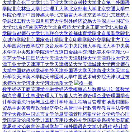
大学
北京化工大学
北京工业大学
北京科技大学
北京第二外国语
学院
北京林业大学
北京理工大学
北京邮电大学
北京交通大学
中
科院心理所
中国传媒大学
北京语言大学
北京农学院
北京建筑大
学
武汉工程大学
四川师范大学
对外经济贸易大学深圳
中国矿业
大学(北京)
河南医药大学
北京师范大学
北京工商大学
北京物资
学院
首都师范大学
北京联合大学
首都体育学院
北京服装学院
北
京城市学院
北京国家会计学院
北京印刷学院
外交学院
北方工业
大学
国家行政学院
中央音乐学院
中央民族大学
湖北大学
中央美
术学院
中央戏剧学院
清华五道口金融学院
湖北美术学院
湖北中
医药大学
中国民航大学
天津大学
天津财经大学
天津科技大学
天
津工业大学
天津理工大学
天津师范大学
天津城建大学
西北师范
大学
中国财政科学研究院
天津外国语大学
天津商业大学
天津音
乐学院
天津美术学院
天津医科大学
中国艺术研究院
天津职业技
术师范大学
河北大学
河北地质大学
换一换
数字经济
工商管理学
金融学
经济学
概率论与数理统计
计算数学
物流管理
卫生事业管理
人工智能
人力资源管理
企业管理
国学
会
计学
英语
流行病与卫生统计学
环境工程
项目管理
市场营销
国际
贸易学
财务管理
政治经济学
公共管理学
行政管理
教育学
法学
管
理学
大数据
中国语言文学
信息资源管理
档案学
社会学
哲学
心理
学
国际政治
保险学
计算机应用技术
外交学
国际关系
投资类
新闻
学
思想政治教育
管理科学与工程
外国语言文学(小语种)
统计学