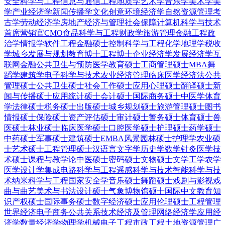
安全科学与工程
信息与通信工程
地质学
艺术学
音乐学
美术学
美
学
产业经济学
新闻传播学
文化创意
环境经济学
自然资源管理
考
古学
劳动经济学
房地产经济与管理
社会保障
计算机科学与技术
首席营销官CMO
食品科学与工程
财政学
旅游管理
金融工程
政
治学
情报学
软件工程
金融硕士
控制科学与工程
化学
地理学
税收
学
城乡发展与规划
教育博士
工程博士
企业经济学
发展经济学
互
联网金融
公共卫生与预防医学
教育硕士
工商管理硕士MBA
舞
蹈学
建筑学
电子科学与技术
农业经济管理
临床医学
经济法
公共
管理硕士
公共卫生硕士
社会工作硕士
应用心理硕士
翻译硕士
新
闻与传播硕士
应用统计硕士
会计硕士
国际商务硕士
中医学
体育
学
法律硕士
税务硕士
出版硕士
城乡规划硕士
旅游管理硕士
图书
情报硕士
保险硕士
资产评估硕士
审计硕士
警务硕士
体育硕士
兽
医硕士
林业硕士
临床医学硕士
口腔医学硕士
护理硕士
药学硕士
中药硕士
军事硕士
建筑硕士
EMBA
风景园林硕士
护理学
农业硕
士
艺术硕士
工程管理硕士
汉语言文字学
历史学
数学
针灸
医学技
术硕士
课程与教学论
中医硕士
密码硕士
文物硕士
文学
工学
农学
医学
设计学
集成电路科学与工程
遥感科学与技术
智能科学与技
术
纳米科学与工程
国家安全学
音乐硕士
舞蹈硕士
戏剧与影视
戏
曲与曲艺
美术与书法
设计硕士
气象
博物馆硕士
国际中文教育
知
识产权硕士
国际事务硕士
数字经济硕士
应用伦理硕士
工程管理
世界经济
电子商务
公共关系
技术经济及管理
网络经济学
应用经
济学
数量经济学
物理学
机械电子工程
市政工程
土地资源管理
广