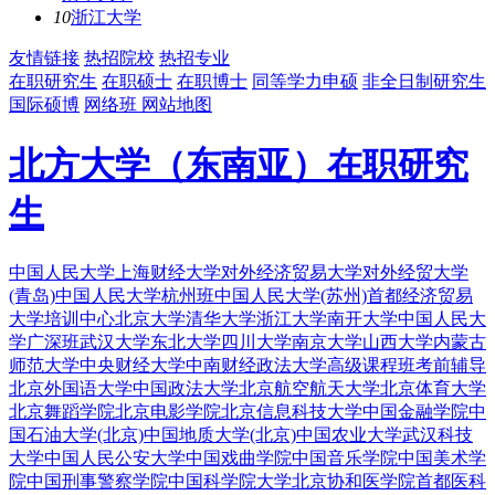
10
浙江大学
友情链接
热招院校
热招专业
在职研究生
在职硕士
在职博士
同等学力申硕
非全日制研究生
国际硕博
网络班
网站地图
北方大学（东南亚）在职研究
生
中国人民大学
上海财经大学
对外经济贸易大学
对外经贸大学
(青岛)
中国人民大学杭州班
中国人民大学(苏州)
首都经济贸易
大学培训中心
北京大学
清华大学
浙江大学
南开大学
中国人民大
学广深班
武汉大学
东北大学
四川大学
南京大学
山西大学
内蒙古
师范大学
中央财经大学
中南财经政法大学
高级课程班
考前辅导
北京外国语大学
中国政法大学
北京航空航天大学
北京体育大学
北京舞蹈学院
北京电影学院
北京信息科技大学
中国金融学院
中
国石油大学(北京)
中国地质大学(北京)
中国农业大学
武汉科技
大学
中国人民公安大学
中国戏曲学院
中国音乐学院
中国美术学
院
中国刑事警察学院
中国科学院大学
北京协和医学院
首都医科