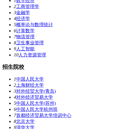
1
数字经济
2
工商管理学
3
金融学
4
经济学
5
概率论与数理统计
6
计算数学
7
物流管理
8
卫生事业管理
9
人工智能
10
人力资源管理
招生院校
1
中国人民大学
2
上海财经大学
3
对外经贸大学(青岛)
4
对外经济贸易大学
5
中国人民大学(苏州)
6
中国人民大学杭州班
7
首都经济贸易大学培训中心
8
北京大学
9
清华大学