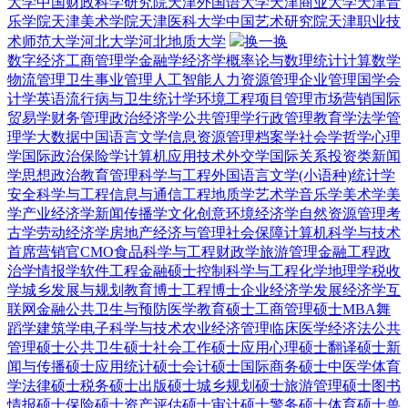
大学
中国财政科学研究院
天津外国语大学
天津商业大学
天津音
乐学院
天津美术学院
天津医科大学
中国艺术研究院
天津职业技
术师范大学
河北大学
河北地质大学
换一换
数字经济
工商管理学
金融学
经济学
概率论与数理统计
计算数学
物流管理
卫生事业管理
人工智能
人力资源管理
企业管理
国学
会
计学
英语
流行病与卫生统计学
环境工程
项目管理
市场营销
国际
贸易学
财务管理
政治经济学
公共管理学
行政管理
教育学
法学
管
理学
大数据
中国语言文学
信息资源管理
档案学
社会学
哲学
心理
学
国际政治
保险学
计算机应用技术
外交学
国际关系
投资类
新闻
学
思想政治教育
管理科学与工程
外国语言文学(小语种)
统计学
安全科学与工程
信息与通信工程
地质学
艺术学
音乐学
美术学
美
学
产业经济学
新闻传播学
文化创意
环境经济学
自然资源管理
考
古学
劳动经济学
房地产经济与管理
社会保障
计算机科学与技术
首席营销官CMO
食品科学与工程
财政学
旅游管理
金融工程
政
治学
情报学
软件工程
金融硕士
控制科学与工程
化学
地理学
税收
学
城乡发展与规划
教育博士
工程博士
企业经济学
发展经济学
互
联网金融
公共卫生与预防医学
教育硕士
工商管理硕士MBA
舞
蹈学
建筑学
电子科学与技术
农业经济管理
临床医学
经济法
公共
管理硕士
公共卫生硕士
社会工作硕士
应用心理硕士
翻译硕士
新
闻与传播硕士
应用统计硕士
会计硕士
国际商务硕士
中医学
体育
学
法律硕士
税务硕士
出版硕士
城乡规划硕士
旅游管理硕士
图书
情报硕士
保险硕士
资产评估硕士
审计硕士
警务硕士
体育硕士
兽