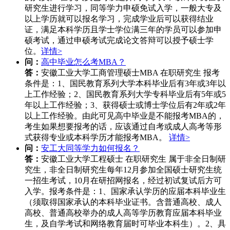
研究生进行学习，同等学力申硕免试入学，一般大专及
以上学历就可以报名学习，完成学业后可以获得结业
证，满足本科学历且学士学位满三年的学员可以参加申
硕考试，通过申硕考试完成论文答辩可以授予硕士学
位。
详情>
问：
高中毕业怎么考MBA？
答：
安徽工业大学工商管理硕士MBA 在职研究生 报考
条件是：1、国民教育系列大学本科毕业后有3年或3年以
上工作经验；2、国民教育系列大学专科毕业后有5年或5
年以上工作经验；3、获得硕士或博士学位后有2年或2年
以上工作经验。由此可见高中毕业是不能报考MBA的，
考生如果想要报考的话，应该通过自考或成人高考等形
式获得专业或本科学历才能报考MBA。
详情>
问：
安工大同等学力如何报名？
答：
安徽工业大学工程硕士 在职研究生 属于非全日制研
究生，非全日制研究生每年12月参加全国硕士研究生统
一招生考试，10月在研招网报名，经过初试复试后方可
入学。报考条件是：1、国家承认学历的应届本科毕业生
（须取得国家承认的本科毕业证书。含普通高校、成人
高校、普通高校举办的成人高等学历教育应届本科毕业
生，及自学考试和网络教育届时可毕业本科生）。2、具