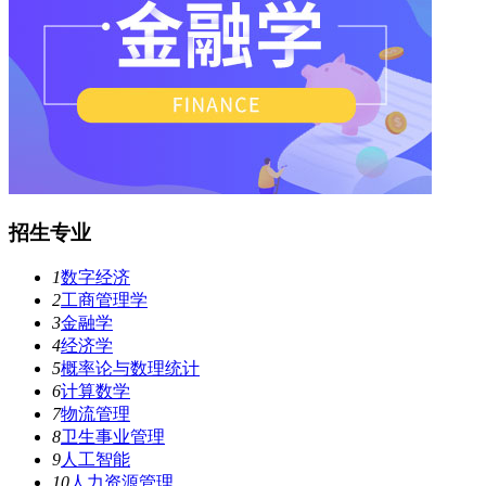
招生专业
1
数字经济
2
工商管理学
3
金融学
4
经济学
5
概率论与数理统计
6
计算数学
7
物流管理
8
卫生事业管理
9
人工智能
10
人力资源管理