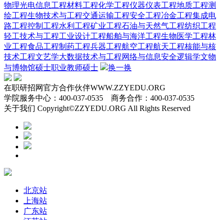
物理
光电信息工程
材料工程
化学工程
仪器仪表工程
地质工程
测
绘工程
生物技术与工程
交通运输工程
安全工程
冶金工程
集成电
路工程
控制工程
水利工程
矿业工程
石油与天然气工程
纺织工程
轻工技术与工程
工业设计工程
船舶与海洋工程
生物医学工程
林
业工程
食品工程
制药工程
兵器工程
航空工程
航天工程
核能与核
技术工程
文艺学
大数据技术与工程
网络与信息安全
逻辑学
文物
与博物馆硕士
职业教师硕士
换一换
在职研招网官方合作伙伴WWW.ZZYEDU.ORG
学院服务中心：400-037-0535 商务合作：400-037-0535
关于我们 Copyright©ZZYEDU.ORG All Rights Reserved
北京站
上海站
广东站