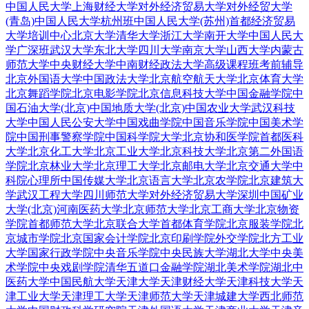
中国人民大学
上海财经大学
对外经济贸易大学
对外经贸大学
(青岛)
中国人民大学杭州班
中国人民大学(苏州)
首都经济贸易
大学培训中心
北京大学
清华大学
浙江大学
南开大学
中国人民大
学广深班
武汉大学
东北大学
四川大学
南京大学
山西大学
内蒙古
师范大学
中央财经大学
中南财经政法大学
高级课程班
考前辅导
北京外国语大学
中国政法大学
北京航空航天大学
北京体育大学
北京舞蹈学院
北京电影学院
北京信息科技大学
中国金融学院
中
国石油大学(北京)
中国地质大学(北京)
中国农业大学
武汉科技
大学
中国人民公安大学
中国戏曲学院
中国音乐学院
中国美术学
院
中国刑事警察学院
中国科学院大学
北京协和医学院
首都医科
大学
北京化工大学
北京工业大学
北京科技大学
北京第二外国语
学院
北京林业大学
北京理工大学
北京邮电大学
北京交通大学
中
科院心理所
中国传媒大学
北京语言大学
北京农学院
北京建筑大
学
武汉工程大学
四川师范大学
对外经济贸易大学深圳
中国矿业
大学(北京)
河南医药大学
北京师范大学
北京工商大学
北京物资
学院
首都师范大学
北京联合大学
首都体育学院
北京服装学院
北
京城市学院
北京国家会计学院
北京印刷学院
外交学院
北方工业
大学
国家行政学院
中央音乐学院
中央民族大学
湖北大学
中央美
术学院
中央戏剧学院
清华五道口金融学院
湖北美术学院
湖北中
医药大学
中国民航大学
天津大学
天津财经大学
天津科技大学
天
津工业大学
天津理工大学
天津师范大学
天津城建大学
西北师范