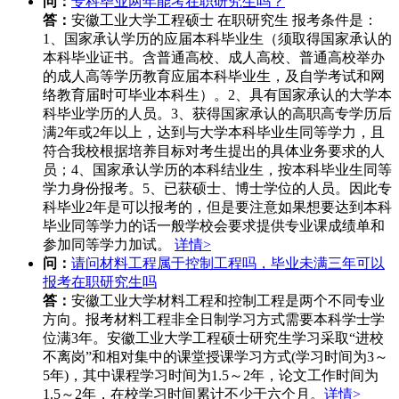
问：
专科毕业两年能考在职研究生吗？
答：
安徽工业大学工程硕士 在职研究生 报考条件是：
1、国家承认学历的应届本科毕业生（须取得国家承认的
本科毕业证书。含普通高校、成人高校、普通高校举办
的成人高等学历教育应届本科毕业生，及自学考试和网
络教育届时可毕业本科生）。2、具有国家承认的大学本
科毕业学历的人员。3、获得国家承认的高职高专学历后
满2年或2年以上，达到与大学本科毕业生同等学力，且
符合我校根据培养目标对考生提出的具体业务要求的人
员；4、国家承认学历的本科结业生，按本科毕业生同等
学力身份报考。5、已获硕士、博士学位的人员。因此专
科毕业2年是可以报考的，但是要注意如果想要达到本科
毕业同等学力的话一般学校会要求提供专业课成绩单和
参加同等学力加试。
详情>
问：
请问材料工程属于控制工程吗，毕业未满三年可以
报考在职研究生吗
答：
安徽工业大学材料工程和控制工程是两个不同专业
方向。报考材料工程非全日制学习方式需要本科学士学
位满3年。安徽工业大学工程硕士研究生学习采取“进校
不离岗”和相对集中的课堂授课学习方式(学习时间为3～
5年)，其中课程学习时间为1.5～2年，论文工作时间为
1.5～2年，在校学习时间累计不少于六个月。
详情>