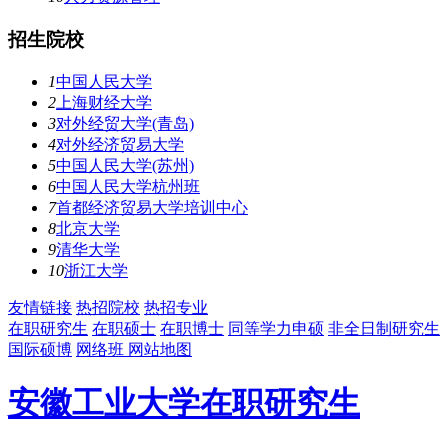
招生院校
1
中国人民大学
2
上海财经大学
3
对外经贸大学(青岛)
4
对外经济贸易大学
5
中国人民大学(苏州)
6
中国人民大学杭州班
7
首都经济贸易大学培训中心
8
北京大学
9
清华大学
10
浙江大学
友情链接
热招院校
热招专业
在职研究生
在职硕士
在职博士
同等学力申硕
非全日制研究生
国际硕博
网络班
网站地图
安徽工业大学在职研究生