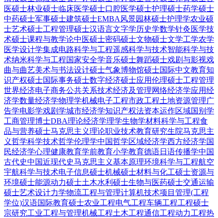
医硕士
林业硕士
临床医学硕士
口腔医学硕士
护理硕士
药学硕士
中药硕士
军事硕士
建筑硕士
EMBA
风景园林硕士
护理学
农业硕
士
艺术硕士
工程管理硕士
汉语言文字学
历史学
数学
针灸
医学技
术硕士
课程与教学论
中医硕士
密码硕士
文物硕士
文学
工学
农学
医学
设计学
集成电路科学与工程
遥感科学与技术
智能科学与技
术
纳米科学与工程
国家安全学
音乐硕士
舞蹈硕士
戏剧与影视
戏
曲与曲艺
美术与书法
设计硕士
气象
博物馆硕士
国际中文教育
知
识产权硕士
国际事务硕士
数字经济硕士
应用伦理硕士
工程管理
世界经济
电子商务
公共关系
技术经济及管理
网络经济学
应用经
济学
数量经济学
物理学
机械电子工程
市政工程
土地资源管理
广
告学
电影学
戏剧学
城市经济学
知识产权法
资本运作
区域国别学
工商管理博士DBA
理论经济学
理学
生物学
材料科学与工程
食
品与营养硕士
马克思主义理论
职业技术教育
研究生院
马克思主
义哲学
科学技术哲学
伦理学
中国哲学
区域经济学
西方经济学
国
民经济学
心理健康教育
学前教育
小学教育
德语
日语
传播学
中国
古代史
中国近现代史
马克思主义基本原理
环境科学与工程
航空
宇航科学与技术
电子信息硕士
机械硕士
材料与化工硕士
资源与
环境硕士
能源动力硕士
土木水利硕士
生物与医药硕士
交通运输
硕士
艺术设计
力学
物流工程与管理
计算机技术
项目管理(工程
学位)
汉语国际教育硕士
农业工程
电气工程
车辆工程
工程硕士
宗研究
工业工程与管理
机械工程
土木工程
通信工程
动力工程热