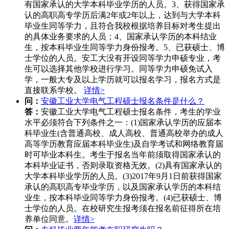
有国家承认的大学本科毕业学历的人员。3、获得国家承
认的高职高专学历后满2年或2年以上，达到与大学本科
毕业生同等学力，且符合我校根据培养目标对考生提出
的具体业务要求的人员；4、国家承认学历的本科结业
生，按本科毕业生同等学力身份报考。5、已获硕士、博
士学位的人员。安工大没有开设同等学力申硕专业，考
生可以选择其他学校进行学习。同等学力申硕免试入
学，一般大专及以上学历就可以报名学习，报名方式是
直接联系学校。
详情>
问：
安徽工业大学电气工程硕士报名条件是什么？
答：
安徽工业大学电气工程硕士报名条件，考生的学业
水平必须符合下列条件之一：(1)国家承认学历的应届本
科毕业生(含普通高校、成人高校、普通高校举办的成人
高等学历教育应届本科毕业生)及自学考试和网络教育届
时可毕业本科生。考生于报名当年前须取得国家承认的
本科毕业证书，否则录取资格无效。(2)具有国家承认的
大学本科毕业学历的人员。(3)2017年9月1日前获得国家
承认的高职高专毕业学历，以及国家承认学历的本科结
业生，按本科毕业同等学力身份报考。(4)已获硕士、博
士学位的人员。在校研究生报考须在报名前征得所在培
养单位同意。
详情>