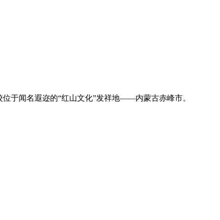
位于闻名遐迩的“红山文化”发祥地——内蒙古赤峰市。