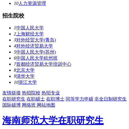
10
人力资源管理
招生院校
1
中国人民大学
2
上海财经大学
3
对外经贸大学(青岛)
4
对外经济贸易大学
5
中国人民大学(苏州)
6
中国人民大学杭州班
7
首都经济贸易大学培训中心
8
北京大学
9
清华大学
10
浙江大学
友情链接
热招院校
热招专业
在职研究生
在职硕士
在职博士
同等学力申硕
非全日制研究生
国际硕博
网络班
网站地图
海南师范大学在职研究生