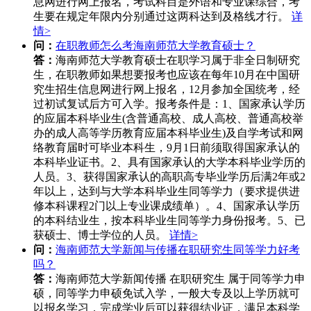
息网进行网上报名，考试科目是外语和专业课综合，考
生要在规定年限内分别通过这两科达到及格线才行。
详
情>
问：
在职教师怎么考海南师范大学教育硕士？
答：
海南师范大学教育硕士在职学习属于非全日制研究
生，在职教师如果想要报考也应该在每年10月在中国研
究生招生信息网进行网上报名，12月参加全国统考，经
过初试复试后方可入学。报考条件是：1、国家承认学历
的应届本科毕业生(含普通高校、成人高校、普通高校举
办的成人高等学历教育应届本科毕业生)及自学考试和网
络教育届时可毕业本科生，9月1日前须取得国家承认的
本科毕业证书。2、具有国家承认的大学本科毕业学历的
人员。3、获得国家承认的高职高专毕业学历后满2年或2
年以上，达到与大学本科毕业生同等学力（要求提供进
修本科课程2门以上专业课成绩单）。4、国家承认学历
的本科结业生，按本科毕业生同等学力身份报考。5、已
获硕士、博士学位的人员。
详情>
问：
海南师范大学新闻与传播在职研究生同等学力好考
吗？
答：
海南师范大学新闻传播 在职研究生 属于同等学力申
硕，同等学力申硕免试入学，一般大专及以上学历就可
以报名学习，完成学业后可以获得结业证，满足本科学