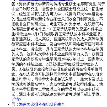
答：
海南师范大学新闻与传播专业硕士 在职研究生 属于
非全日制研究生，需要参加全国硕士研究生统一招生考
试，经过初试复试后方可入学，根据海师大24年度发布
的招生信息可知新传专业硕士只招收全日制研究生，不
招收非全日制研究生，考生可以作为参考。在职新闻与
传播硕士报考条件是：1.国家承认学历的应届本科毕业
生(录取当年9月1日前须取得国家承认的本科毕业证书。
含普通高校、成人高校、普通高校举办的成人高等学历
教育应届本科毕业生，及自学考试和网络教育届时可毕
业本科生。请注意：具有国家承认的大学本科毕业学历
的人员；达到与大学本科毕业生同等学力人员：获得国
家承认的高职高专毕业学历后2年或2年以上；国家承认
学历的本科结业生。2.已获硕士学位或博士学位的人
员。3.在校研究生报考须在报名前征得所在培养单位同
意。在职人员也可以选择同等学力申硕新闻学在职研究
生进行学习，同等学力申硕免试入学，一般大专及以上
学历就可以报名学习，完成学业后可以获得结业证，满
足本科学历且学士学位满三年的学员可以参加申硕考
试，通过申硕考试完成论文答辩后可以授予硕士学位。
详情>
问：
海南怎么报考在职研究生？