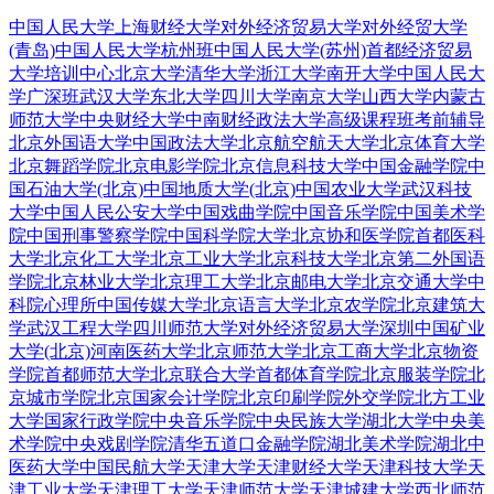
中国人民大学
上海财经大学
对外经济贸易大学
对外经贸大学
(青岛)
中国人民大学杭州班
中国人民大学(苏州)
首都经济贸易
大学培训中心
北京大学
清华大学
浙江大学
南开大学
中国人民大
学广深班
武汉大学
东北大学
四川大学
南京大学
山西大学
内蒙古
师范大学
中央财经大学
中南财经政法大学
高级课程班
考前辅导
北京外国语大学
中国政法大学
北京航空航天大学
北京体育大学
北京舞蹈学院
北京电影学院
北京信息科技大学
中国金融学院
中
国石油大学(北京)
中国地质大学(北京)
中国农业大学
武汉科技
大学
中国人民公安大学
中国戏曲学院
中国音乐学院
中国美术学
院
中国刑事警察学院
中国科学院大学
北京协和医学院
首都医科
大学
北京化工大学
北京工业大学
北京科技大学
北京第二外国语
学院
北京林业大学
北京理工大学
北京邮电大学
北京交通大学
中
科院心理所
中国传媒大学
北京语言大学
北京农学院
北京建筑大
学
武汉工程大学
四川师范大学
对外经济贸易大学深圳
中国矿业
大学(北京)
河南医药大学
北京师范大学
北京工商大学
北京物资
学院
首都师范大学
北京联合大学
首都体育学院
北京服装学院
北
京城市学院
北京国家会计学院
北京印刷学院
外交学院
北方工业
大学
国家行政学院
中央音乐学院
中央民族大学
湖北大学
中央美
术学院
中央戏剧学院
清华五道口金融学院
湖北美术学院
湖北中
医药大学
中国民航大学
天津大学
天津财经大学
天津科技大学
天
津工业大学
天津理工大学
天津师范大学
天津城建大学
西北师范