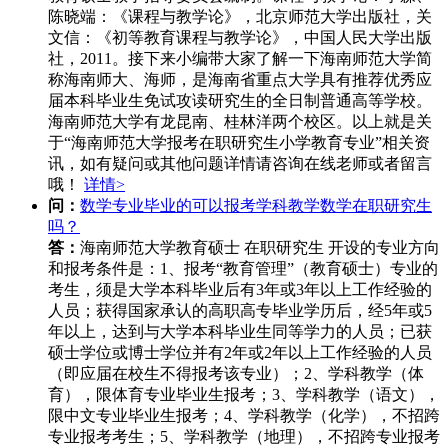
陈晓端：《课程与教学论》，北京师范大学出版社，关
文信：《初等教育课程与教学论》，中国人民大学出版
社，2011。接下来小编带大家了解一下海南师范大学简
称海南师大、海师，是海南省重点大学具有推荐优秀应
届本科毕业生免试攻读研究生的全日制普通高等学校。
海南师范大学有龙昆南、桂林洋两个校区。以上就是关
于“海南师范大学报考在职研究生小学教育专业”相关资
讯，如有疑问或其他问题详情请咨询在线老师或者留言
哦！
详情>
问：
数学专业毕业的可以报考学科教学数学在职研究生
吗？
答：
海南师范大学教育硕士 在职研究生 开设的专业方向
和报考条件是：1、报考“教育管理”（教育硕士）专业的
考生，须是大学本科毕业后有3年或3年以上工作经验的
人员；获得国家承认的高职高专毕业学历后，经5年或5
年以上，达到与大学本科毕业生同等学力的人员；已获
硕士学位或博士学位并有2年或2年以上工作经验的人员
（即应届在校生不得报考该专业）；2、学科教学（体
育），限体育专业毕业生报考；3、学科教学（语文），
限中文专业毕业生报考；4、学科教学（化学），不招跨
专业报考考生；5、学科教学（地理），不招跨专业报考