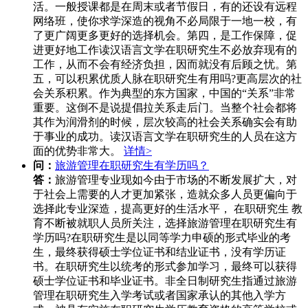
活。一般授课都是在周末或者节假日，有的还设有远程
网络班，使你求学深造的视角不必局限于一地一校，有
了更广阔更多更好的选择机会。第四，是工作保障，促
进更好地工作读汉语言文学在职研究生不必放弃现有的
工作，从而不会有经济负担，因而就没有后顾之忧。第
五，可以积累优质人脉在职研究生有用吗?更高层次的社
会关系积累。作为典型的东方国家，中国的“关系”非常
重要。这倒不是说提倡拉关系走后门。当整个社会都将
其作为润滑剂的时候，层次较高的社会关系确实会有助
于事业的成功。读汉语言文学在职研究生的人员在这方
面的优势非常大。
详情>
问：
旅游管理在职研究生有学历吗？
答：
旅游管理专业现如今由于市场的不断发展扩大，对
于社会上需要的人才更加紧张，造就众多人员更偏向于
选择此专业深造，提高更好的生活水平， 在职研究生 教
育不断被就职人员所关注，选择旅游管理在职研究生有
学历吗?在职研究生是以同等学力申硕的形式毕业的考
生，最终获得硕士学位证书和结业证书，没有学历证
书。在职研究生以统考的形式参加学习，最终可以获得
硕士学位证书和毕业证书。非全日制研究生指通过旅游
管理在职研究生入学考试或者国家承认的其他入学方