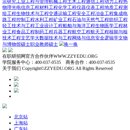
宗研究
工业工程与管理
机械工程
土木工程
通信工程
动力工程热
物理
光电信息工程
材料工程
化学工程
仪器仪表工程
地质工程
测
绘工程
生物技术与工程
交通运输工程
安全工程
冶金工程
集成电
路工程
控制工程
水利工程
矿业工程
石油与天然气工程
纺织工程
轻工技术与工程
工业设计工程
船舶与海洋工程
生物医学工程
林
业工程
食品工程
制药工程
兵器工程
航空工程
航天工程
核能与核
技术工程
文艺学
大数据技术与工程
网络与信息安全
逻辑学
文物
与博物馆硕士
职业教师硕士
换一换
在职研招网官方合作伙伴WWW.ZZYEDU.ORG
学院服务中心：400-037-0535 商务合作：400-037-0535
关于我们 Copyright©ZZYEDU.ORG All Rights Reserved
北京站
上海站
广东站