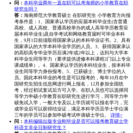
问：
本科毕业两年一直在职可以考海师的小学教育在职
研究生吗？
答：
海南师范大学教育硕士 在职研究生 小学教育方向报
考条件是：1、国家承认学历的应届本科毕业生(含普通
高校、成人高校、普通高校举办的成人高等学历教育应
届本科毕业生)及自学考试和网络教育届时可毕业本科
生，9月1日前须取得国家承认的本科毕业证书。2、具有
国家承认的大学本科毕业学历的人员。3、获得国家承认
的高职高专毕业学历后满2年或2年以上，达到与大学本
科毕业生同等学力（要求提供进修本科课程2门以上专业
课成绩单）。4、国家承认学历的本科结业生，按本科毕
业生同等学力身份报考。5、已获硕士、博士学位的人
员。因此本科毕业的考生是可以报考的，每年10月在中
国研究生招生信息网进行网上报名，12月参加全国统
考，经过初试复试后方可入学。在职人员也可以选择同
等学力申硕小学教育在职研究生进行学习，同等学力申
硕免试入学，一般大专及以上学历就可以报名学习，完
成学业后可以获得结业证，满足本科学历且学士学位满
三年的学员可以参加申硕考试申请硕士学位。
详情>
问：
本科编辑出版专业刚毕业是否可以报考教育硕士学
科语文非全日制研究生？