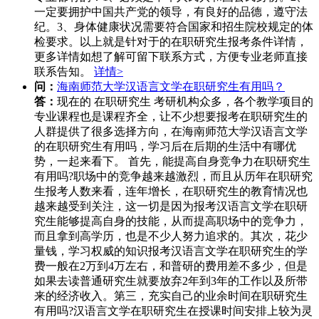
一定要拥护中国共产党的领导，有良好的品德，遵守法
纪。3、身体健康状况需要符合国家和招生院校规定的体
检要求。以上就是针对于的在职研究生报考条件详情，
更多详情如想了解可留下联系方式，方便专业老师直接
联系告知。
详情>
问：
海南师范大学汉语言文学在职研究生有用吗？
答：
现在的 在职研究生 考研机构众多，各个教学项目的
专业课程也是课程齐全，让不少想要报考在职研究生的
人群提供了很多选择方向，在海南师范大学汉语言文学
的在职研究生有用吗，学习后在后期的生活中有哪优
势，一起来看下。 首先，能提高自身竞争力在职研究生
有用吗?职场中的竞争越来越激烈，而且从历年在职研究
生报考人数来看，连年增长，在职研究生的教育情况也
越来越受到关注，这一切是因为报考汉语言文学在职研
究生能够提高自身的技能，从而提高职场中的竞争力，
而且拿到高学历，也是不少人努力追求的。其次，花少
量钱，学习权威的知识报考汉语言文学在职研究生的学
费一般在2万到4万左右，和普研的费用差不多少，但是
如果去读普通研究生就要放弃2年到3年的工作以及所带
来的经济收入。第三，充实自己的业余时间在职研究生
有用吗?汉语言文学在职研究生在授课时间安排上较为灵