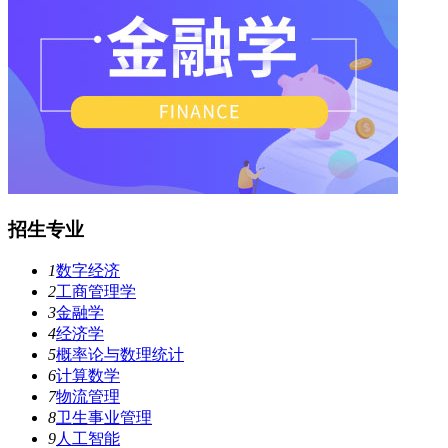
招生专业
1
数字经济
2
工商管理学
3
金融学
4
经济学
5
概率论与数理统计
6
计算数学
7
物流管理
8
卫生事业管理
9
人工智能