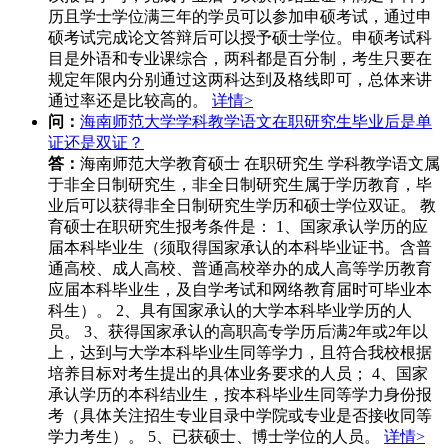
历且学士学位满三年的学员可以参加申硕考试，通过申
硕考试完成论文答辩后可以授予硕士学位。申硕考试科
目是外语和专业课综合，两科都是百分制，考生只要在
规定年限内分别通过这两科达到及格线即可，总体来讲
通过率还是比较高的。
详情>
问：
海南师范大学学科教学语文在职研究生毕业后是单
证还是双证？
答：
海南师范大学教育硕士 在职研究生 学科教学语文属
于非全日制研究生，非全日制研究生属于学历教育，毕
业后可以获得非全日制研究生学历和硕士学位双证。 教
育硕士在职研究生报考条件是： 1、国家承认学历的应
届本科毕业生（须取得国家承认的本科毕业证书。含普
通高校、成人高校、普通高校举办的成人高等学历教育
应届本科毕业生，及自学考试和网络教育届时可毕业本
科生）。 2、具有国家承认的大学本科毕业学历的人
员。 3、获得国家承认的高职高专学历后满2年或2年以
上，达到与大学本科毕业生同等学力，且符合我校根据
培养目标对考生提出的具体业务要求的人员； 4、国家
承认学历的本科结业生，按本科毕业生同等学力身份报
考（具体关注招生专业目录中学院或专业是否接收同等
学力考生）。 5、已获硕士、博士学位的人员。
详情>