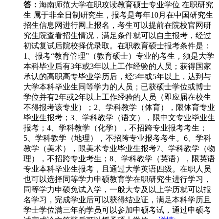
答：
海南师范大学在职攻读教育硕士专业学位 在职研究
生 属于非全日制研究生，报考是每年10月在中国研究生
招生信息网进行网上报名，考生可以提前在院校官网研
究生院查看招生情况，满足条件就可以自主报考，经过
初试复试后院校择优录取。在职教育硕士报考条件是：
1、报考“教育管理”（教育硕士）专业的考生，须是大学
本科毕业后有3年或3年以上工作经验的人员；获得国家
承认的高职高专毕业学历后，经5年或5年以上，达到与
大学本科毕业生同等学力的人员；已获硕士学位或博士
学位并有2年或2年以上工作经验的人员（即应届在校生
不得报考该专业）；2、学科教学（体育），限体育专业
毕业生报考；3、学科教学（语文），限中文专业毕业生
报考；4、学科教学（化学），不招跨专业报考考生；
5、学科教学（地理），不招跨专业报考考生。6、学科
教学（美术），限美术专业毕业生报考7、学科教学（物
理），不招跨专业考生；8、学科教学（英语），限英语
专业本科毕业生报考，且通过大学英语四级。在职人员
也可以选择同等学力申硕教育学在职研究生进行学习，
同等学力申硕免试入学，一般大专及以上学历就可以报
名学习，完成学业后可以获得结业证，满足本科学历且
学士学位满三年的学员可以参加申硕考试，通过申硕考