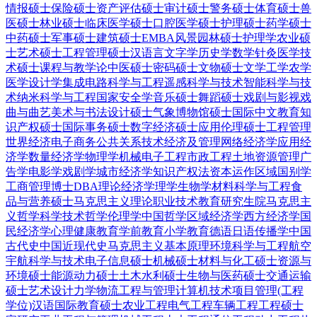
情报硕士
保险硕士
资产评估硕士
审计硕士
警务硕士
体育硕士
兽
医硕士
林业硕士
临床医学硕士
口腔医学硕士
护理硕士
药学硕士
中药硕士
军事硕士
建筑硕士
EMBA
风景园林硕士
护理学
农业硕
士
艺术硕士
工程管理硕士
汉语言文字学
历史学
数学
针灸
医学技
术硕士
课程与教学论
中医硕士
密码硕士
文物硕士
文学
工学
农学
医学
设计学
集成电路科学与工程
遥感科学与技术
智能科学与技
术
纳米科学与工程
国家安全学
音乐硕士
舞蹈硕士
戏剧与影视
戏
曲与曲艺
美术与书法
设计硕士
气象
博物馆硕士
国际中文教育
知
识产权硕士
国际事务硕士
数字经济硕士
应用伦理硕士
工程管理
世界经济
电子商务
公共关系
技术经济及管理
网络经济学
应用经
济学
数量经济学
物理学
机械电子工程
市政工程
土地资源管理
广
告学
电影学
戏剧学
城市经济学
知识产权法
资本运作
区域国别学
工商管理博士DBA
理论经济学
理学
生物学
材料科学与工程
食
品与营养硕士
马克思主义理论
职业技术教育
研究生院
马克思主
义哲学
科学技术哲学
伦理学
中国哲学
区域经济学
西方经济学
国
民经济学
心理健康教育
学前教育
小学教育
德语
日语
传播学
中国
古代史
中国近现代史
马克思主义基本原理
环境科学与工程
航空
宇航科学与技术
电子信息硕士
机械硕士
材料与化工硕士
资源与
环境硕士
能源动力硕士
土木水利硕士
生物与医药硕士
交通运输
硕士
艺术设计
力学
物流工程与管理
计算机技术
项目管理(工程
学位)
汉语国际教育硕士
农业工程
电气工程
车辆工程
工程硕士