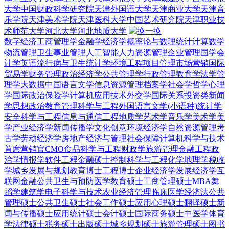
大学
中国财政科学研究院
天津外国语大学
天津商业大学
天津音
乐学院
天津美术学院
天津医科大学
中国艺术研究院
天津职业技
术师范大学
河北大学
河北地质大学
换一换
数字经济
工商管理学
金融学
经济学
概率论与数理统计
计算数学
物流管理
卫生事业管理
人工智能
人力资源管理
企业管理
国学
会
计学
英语
流行病与卫生统计学
环境工程
项目管理
市场营销
国际
贸易学
财务管理
政治经济学
公共管理学
行政管理
教育学
法学
管
理学
大数据
中国语言文学
信息资源管理
档案学
社会学
哲学
心理
学
国际政治
保险学
计算机应用技术
外交学
国际关系
投资类
新闻
学
思想政治教育
管理科学与工程
外国语言文学(小语种)
统计学
安全科学与工程
信息与通信工程
地质学
艺术学
音乐学
美术学
美
学
产业经济学
新闻传播学
文化创意
环境经济学
自然资源管理
考
古学
劳动经济学
房地产经济与管理
社会保障
计算机科学与技术
首席营销官CMO
食品科学与工程
财政学
旅游管理
金融工程
政
治学
情报学
软件工程
金融硕士
控制科学与工程
化学
地理学
税收
学
城乡发展与规划
教育博士
工程博士
企业经济学
发展经济学
互
联网金融
公共卫生与预防医学
教育硕士
工商管理硕士MBA
舞
蹈学
建筑学
电子科学与技术
农业经济管理
临床医学
经济法
公共
管理硕士
公共卫生硕士
社会工作硕士
应用心理硕士
翻译硕士
新
闻与传播硕士
应用统计硕士
会计硕士
国际商务硕士
中医学
体育
学
法律硕士
税务硕士
出版硕士
城乡规划硕士
旅游管理硕士
图书