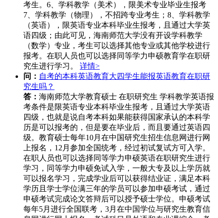
考生。6、学科教学（美术），限美术专业毕业生报考
7、学科教学（物理），不招跨专业考生；8、学科教学
（英语），限英语专业本科毕业生报考，且通过大学英
语四级；由此可见，海南师范大学没有开设学科教学
（数学）专业，考生可以选择其他专业或其他学校进行
报考。在职人员也可以选择同等学力申硕教育学在职研
究生进行学习。
详情>
问：
自考的本科英语教育大四学生能报英语教育在职研
究生吗？
答：
海南师范大学教育硕士 在职研究生 学科教学英语报
考条件是限英语专业本科毕业生报考，且通过大学英语
四级，也就是说自考本科如果能获得国家承认的本科学
历是可以报考的，但是要在毕业后，而且要通过英语四
级。教育硕士每年10月在中国研究生招生信息网进行网
上报名，12月参加全国统考，经过初试复试方可入学。
在职人员也可以选择同等学力申硕英语在职研究生进行
学习，同等学力申硕免试入学，一般大专及以上学历就
可以报名学习，完成学业后可以获得结业证，满足本科
学历且学士学位满三年的学员可以参加申硕考试，通过
申硕考试完成论文答辩后可以授予硕士学位。申硕考试
每年5月进行全国联考，3月在中国学位与研究生教育信