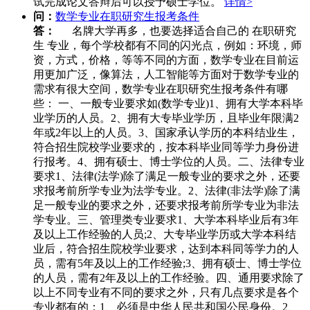
试完成论文答辩后可以授予硕士学位。
详情>
问：
数学专业在职研究生报考条件
答：
名牌大学再多，也要选择适合自己的 在职研究
生 专业，每个学校都有不同的闪光点，例如：环境，师
资，方式，价格，等等不同的方面，数学专业在目前运
用更加广泛，像算法，人工智能等方面对于数学专业的
需求有很大空间，数学专业在职研究生报考条件有哪
些： 一、一般专业要求如(数学专业)1、拥有大学本科毕
业学历的人员。2、拥有大专毕业学历，且毕业年限满2
年或2年以上的人员。3、国家承认学历的本科结业生，
符合招生院校学业要求的，按本科毕业同等学力身份进
行报考。4、拥有硕士、博士学位的人员。二、法律专业
要求1、法律(法学)除了满足一般专业的要求之外，还要
求报考前所学专业为法学专业。2、法律(非法学)除了满
足一般专业的要求之外，还要求报考前所学专业为非法
学专业。三、管理类专业要求1、大学本科毕业后有3年
及以上工作经验的人员;2、大专毕业学历或大学本科结
业后，符合招生院校学业要求，达到本科同等学力的人
员，需有5年及以上的工作经验;3、拥有硕士、博士学位
的人员，需有2年及以上的工作经验。四、通用要求除了
以上不同专业有不同的要求之外，只有几点要求是各个
专业都有的：1、必须是中华人民共和国公民身份。2、