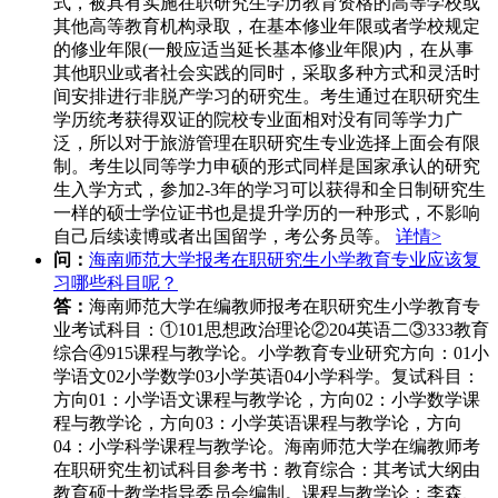
式，被具有实施在职研究生学历教育资格的高等学校或
其他高等教育机构录取，在基本修业年限或者学校规定
的修业年限(一般应适当延长基本修业年限)内，在从事
其他职业或者社会实践的同时，采取多种方式和灵活时
间安排进行非脱产学习的研究生。考生通过在职研究生
学历统考获得双证的院校专业面相对没有同等学力广
泛，所以对于旅游管理在职研究生专业选择上面会有限
制。考生以同等学力申硕的形式同样是国家承认的研究
生入学方式，参加2-3年的学习可以获得和全日制研究生
一样的硕士学位证书也是提升学历的一种形式，不影响
自己后续读博或者出国留学，考公务员等。
详情>
问：
海南师范大学报考在职研究生小学教育专业应该复
习哪些科目呢？
答：
海南师范大学在编教师报考在职研究生小学教育专
业考试科目：①101思想政治理论②204英语二③333教育
综合④915课程与教学论。小学教育专业研究方向：01小
学语文02小学数学03小学英语04小学科学。复试科目：
方向01：小学语文课程与教学论，方向02：小学数学课
程与教学论，方向03：小学英语课程与教学论，方向
04：小学科学课程与教学论。海南师范大学在编教师考
在职研究生初试科目参考书：教育综合：其考试大纲由
教育硕士教学指导委员会编制。课程与教学论：李森、