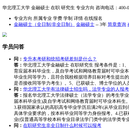
华北理工大学
金融硕士
在职
研究生
专业方向
咨询电话：400-03
专业方向
所属专业
学费
学制
详情
在线报名
金融硕士（全日制/非全日制）
金融硕士
--
3年
简章查询
学员问答
问：
专升本考研和统招考研差别是什么？
答：
华北理工大学金融硕士 在职研究生 报考条件是：
育应届本科毕业生，及自学考试和网络教育届时可毕业本
毕业生同等学力，且符合我校根据培养目标对考生提出的
是否接收同等学力考生）。5、已获硕士、博士学位的人
问：
华北理工大学有法律硕士招生吗，法学专业的人报考
答：
报名华北理工大学法律硕士（法学专业）的考生学业
届本科毕业生)及自学考试和网络教育届时可毕业本科生
3.获得国家承认的高职高专毕业学历后满2年(从毕业后
具体学业要求的，按本科毕业同等学力身份报考。4.已
业(仅普通高等学校本科专业目录法学门类中的法学类专业
问：
在职研究生非全日制什么时候可以报考