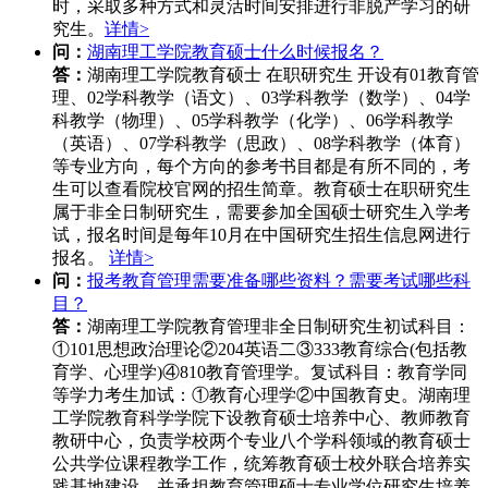
时，采取多种方式和灵活时间安排进行非脱产学习的研
究生。
详情>
问：
湖南理工学院教育硕士什么时候报名？
答：
湖南理工学院教育硕士 在职研究生 开设有01教育管
理、02学科教学（语文）、03学科教学（数学）、04学
科教学（物理）、05学科教学（化学）、06学科教学
（英语）、07学科教学（思政）、08学科教学（体育）
等专业方向，每个方向的参考书目都是有所不同的，考
生可以查看院校官网的招生简章。教育硕士在职研究生
属于非全日制研究生，需要参加全国硕士研究生入学考
试，报名时间是每年10月在中国研究生招生信息网进行
报名。
详情>
问：
报考教育管理需要准备哪些资料？需要考试哪些科
目？
答：
湖南理工学院教育管理非全日制研究生初试科目：
①101思想政治理论②204英语二③333教育综合(包括教
育学、心理学)④810教育管理学。复试科目：教育学同
等学力考生加试：①教育心理学②中国教育史。湖南理
工学院教育科学学院下设教育硕士培养中心、教师教育
教研中心，负责学校两个专业八个学科领域的教育硕士
公共学位课程教学工作，统筹教育硕士校外联合培养实
践基地建设，并承担教育管理硕士专业学位研究生培养