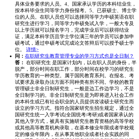
具体业务要求的人员。4、国家承认学历的本科结业生，
按本科毕业生同等学力身份报考。5、已获硕士、博士学
位的人员。在职人员也可以选择同等学力申硕英语在职
研究生进行学习，同等学力申硕免试入学，一般大专及
以上学历就可以报名学习，完成学业后可以获得结业
证，满足本科学历且学士学位满三年的学员可以参加申
硕考试，通过申硕考试完成论文答辩后可以授予硕士学
位。
详情>
问：
在职研究生教育管理专业的学习方式也是全日制？
答：
在职研究生 是国家计划内，以在职人员的身份，半
脱产，部分时间在职工作，部分时间在校学习的研究生
学历教育的一种类型。属于国民教育系列。在报名、考
试要求及录取办法方面不同种类有所不同。学校的教育
管理硕士非全日制研究生，一般是边工作边学习，不是
全日制学习的。非全日制研究生是为即将进入社会工作
的本科生或已有社会职业的人员提供攻读硕士研究生而
设立的学习方式。指符合国家研究生招生规定，通过全
国研究生统一入学考试(全国统考/考研)或者国家承认的
其他入学方式，被具有实施研究生教育资格的高等学校
或其他高等教育机构录取，在基本修业年限或者学校规
定的修业年限内，在从事其他职业或者社会实践的同