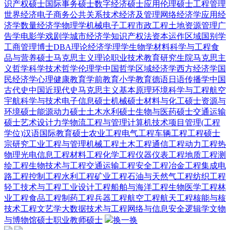
识产权硕士
国际事务硕士
数字经济硕士
应用伦理硕士
工程管理
世界经济
电子商务
公共关系
技术经济及管理
网络经济学
应用经
济学
数量经济学
物理学
机械电子工程
市政工程
土地资源管理
广
告学
电影学
戏剧学
城市经济学
知识产权法
资本运作
区域国别学
工商管理博士DBA
理论经济学
理学
生物学
材料科学与工程
食
品与营养硕士
马克思主义理论
职业技术教育
研究生院
马克思主
义哲学
科学技术哲学
伦理学
中国哲学
区域经济学
西方经济学
国
民经济学
心理健康教育
学前教育
小学教育
德语
日语
传播学
中国
古代史
中国近现代史
马克思主义基本原理
环境科学与工程
航空
宇航科学与技术
电子信息硕士
机械硕士
材料与化工硕士
资源与
环境硕士
能源动力硕士
土木水利硕士
生物与医药硕士
交通运输
硕士
艺术设计
力学
物流工程与管理
计算机技术
项目管理(工程
学位)
汉语国际教育硕士
农业工程
电气工程
车辆工程
工程硕士
宗研究
工业工程与管理
机械工程
土木工程
通信工程
动力工程热
物理
光电信息工程
材料工程
化学工程
仪器仪表工程
地质工程
测
绘工程
生物技术与工程
交通运输工程
安全工程
冶金工程
集成电
路工程
控制工程
水利工程
矿业工程
石油与天然气工程
纺织工程
轻工技术与工程
工业设计工程
船舶与海洋工程
生物医学工程
林
业工程
食品工程
制药工程
兵器工程
航空工程
航天工程
核能与核
技术工程
文艺学
大数据技术与工程
网络与信息安全
逻辑学
文物
与博物馆硕士
职业教师硕士
换一换