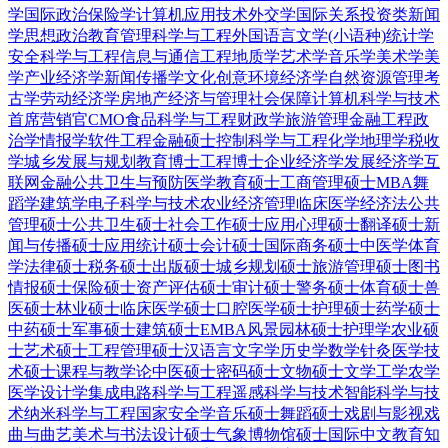
学
国际政治
保险学
计算机应用技术
外交学
国际关系
投资类
新闻
学
思想政治教育
管理科学与工程
外国语言文学(小语种)
统计学
安全科学与工程
信息与通信工程
地质学
艺术学
音乐学
美术学
美
学
产业经济学
新闻传播学
文化创意
环境经济学
自然资源管理
考
古学
劳动经济学
房地产经济与管理
社会保障
计算机科学与技术
首席营销官CMO
食品科学与工程
财政学
旅游管理
金融工程
政
治学
情报学
软件工程
金融硕士
控制科学与工程
化学
地理学
税收
学
城乡发展与规划
教育博士
工程博士
企业经济学
发展经济学
互
联网金融
公共卫生与预防医学
教育硕士
工商管理硕士MBA
舞
蹈学
建筑学
电子科学与技术
农业经济管理
临床医学
经济法
公共
管理硕士
公共卫生硕士
社会工作硕士
应用心理硕士
翻译硕士
新
闻与传播硕士
应用统计硕士
会计硕士
国际商务硕士
中医学
体育
学
法律硕士
税务硕士
出版硕士
城乡规划硕士
旅游管理硕士
图书
情报硕士
保险硕士
资产评估硕士
审计硕士
警务硕士
体育硕士
兽
医硕士
林业硕士
临床医学硕士
口腔医学硕士
护理硕士
药学硕士
中药硕士
军事硕士
建筑硕士
EMBA
风景园林硕士
护理学
农业硕
士
艺术硕士
工程管理硕士
汉语言文字学
历史学
数学
针灸
医学技
术硕士
课程与教学论
中医硕士
密码硕士
文物硕士
文学
工学
农学
医学
设计学
集成电路科学与工程
遥感科学与技术
智能科学与技
术
纳米科学与工程
国家安全学
音乐硕士
舞蹈硕士
戏剧与影视
戏
曲与曲艺
美术与书法
设计硕士
气象
博物馆硕士
国际中文教育
知