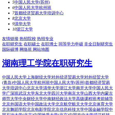
5
中国人民大学(苏州)
6
中国人民大学杭州班
7
首都经济贸易大学培训中心
8
北京大学
9
清华大学
10
浙江大学
友情链接
热招院校
热招专业
在职研究生
在职硕士
在职博士
同等学力申硕
非全日制研究生
国际硕博
网络班
网站地图
湖南理工学院在职研究生
中国人民大学
上海财经大学
对外经济贸易大学
对外经贸大学
(青岛)
中国人民大学杭州班
中国人民大学(苏州)
首都经济贸易
大学培训中心
北京大学
清华大学
浙江大学
南开大学
中国人民大
学广深班
武汉大学
东北大学
四川大学
南京大学
山西大学
内蒙古
师范大学
中央财经大学
中南财经政法大学
高级课程班
考前辅导
北京外国语大学
中国政法大学
北京航空航天大学
北京体育大学
北京舞蹈学院
北京电影学院
北京信息科技大学
中国金融学院
中
国石油大学(北京)
中国地质大学(北京)
中国农业大学
武汉科技