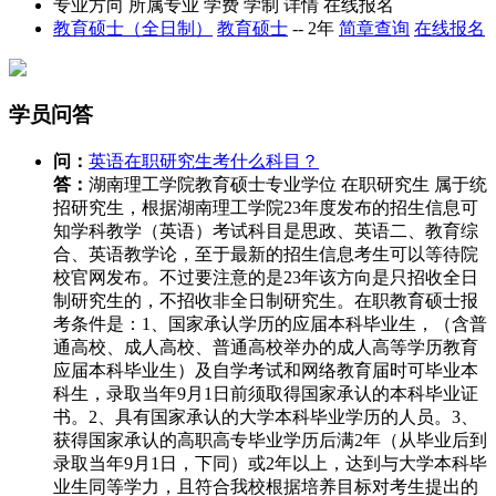
专业方向
所属专业
学费
学制
详情
在线报名
教育硕士（全日制）
教育硕士
--
2年
简章查询
在线报名
学员问答
问：
英语在职研究生考什么科目？
答：
湖南理工学院教育硕士专业学位 在职研究生 属于统
招研究生，根据湖南理工学院23年度发布的招生信息可
知学科教学（英语）考试科目是思政、英语二、教育综
合、英语教学论，至于最新的招生信息考生可以等待院
校官网发布。不过要注意的是23年该方向是只招收全日
制研究生的，不招收非全日制研究生。在职教育硕士报
考条件是：1、国家承认学历的应届本科毕业生，（含普
通高校、成人高校、普通高校举办的成人高等学历教育
应届本科毕业生）及自学考试和网络教育届时可毕业本
科生，录取当年9月1日前须取得国家承认的本科毕业证
书。2、具有国家承认的大学本科毕业学历的人员。3、
获得国家承认的高职高专毕业学历后满2年（从毕业后到
录取当年9月1日，下同）或2年以上，达到与大学本科毕
业生同等学力，且符合我校根据培养目标对考生提出的