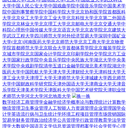
大学
中国人民公安大学
中国戏曲学院
中国音乐学院
中国美术学
院
中国刑事警察学院
中国科学院大学
北京协和医学院
首都医科
大学
北京化工大学
北京工业大学
北京科技大学
北京第二外国语
学院
北京林业大学
北京理工大学
北京邮电大学
北京交通大学
中
科院心理所
中国传媒大学
北京语言大学
北京农学院
北京建筑大
学
武汉工程大学
四川师范大学
对外经济贸易大学深圳
中国矿业
大学(北京)
河南医药大学
北京师范大学
北京工商大学
北京物资
学院
首都师范大学
北京联合大学
首都体育学院
北京服装学院
北
京城市学院
北京国家会计学院
北京印刷学院
外交学院
北方工业
大学
国家行政学院
中央音乐学院
中央民族大学
湖北大学
中央美
术学院
中央戏剧学院
清华五道口金融学院
湖北美术学院
湖北中
医药大学
中国民航大学
天津大学
天津财经大学
天津科技大学
天
津工业大学
天津理工大学
天津师范大学
天津城建大学
西北师范
大学
中国财政科学研究院
天津外国语大学
天津商业大学
天津音
乐学院
天津美术学院
天津医科大学
中国艺术研究院
天津职业技
术师范大学
河北大学
河北地质大学
换一换
数字经济
工商管理学
金融学
经济学
概率论与数理统计
计算数学
物流管理
卫生事业管理
人工智能
人力资源管理
企业管理
国学
会
计学
英语
流行病与卫生统计学
环境工程
项目管理
市场营销
国际
贸易学
财务管理
政治经济学
公共管理学
行政管理
教育学
法学
管
理学
大数据
中国语言文学
信息资源管理
档案学
社会学
哲学
心理