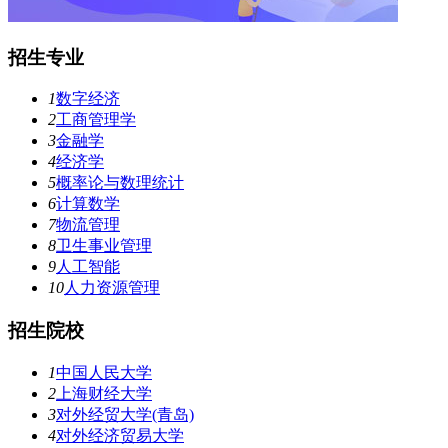
招生专业
1
数字经济
2
工商管理学
3
金融学
4
经济学
5
概率论与数理统计
6
计算数学
7
物流管理
8
卫生事业管理
9
人工智能
10
人力资源管理
招生院校
1
中国人民大学
2
上海财经大学
3
对外经贸大学(青岛)
4
对外经济贸易大学