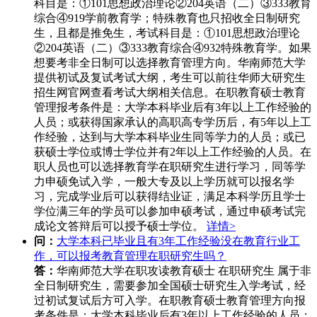
科目是：①101思想政治理论②204英语（二）③333教育
综合④919学前教育学；特殊教育也只招收全日制研究
生，且都是推免生，考试科目是：①101思想政治理论
②204英语（二）③333教育综合④932特殊教育学。如果
想要考非全日制可以选择教育管理方向。华南师范大学
提供初试及复试考试大纲，考生可以前往华师大研究生
招生网官网查看考试大纲相关信息。在职教育硕士教育
管理报考条件是：大学本科毕业后有3年以上工作经验的
人员；或获得国家承认的高职高专学历后，有5年以上工
作经验，达到与大学本科毕业生同等学力的人员；或已
获硕士学位或博士学位并有2年以上工作经验的人员。在
职人员也可以选择教育学在职研究生进行学习，同等学
力申硕免试入学，一般大专及以上学历就可以报名学
习，完成学业后可以获得结业证，满足本科学历且学士
学位满三年的学员可以参加申硕考试，通过申硕考试完
成论文答辩后可以授予硕士学位。
详情>
问：
大学本科已毕业且有3年工作经验没在教育行业工
作，可以报考教育管理在职研究生吗？
答：
华南师范大学在职攻读教育硕士 在职研究生 属于非
全日制研究生，需要参加全国硕士研究生入学考试，经
过初试复试后方可入学。在职教育硕士教育管理方向报
考条件是：大学本科毕业后有3年以上工作经验的人员；