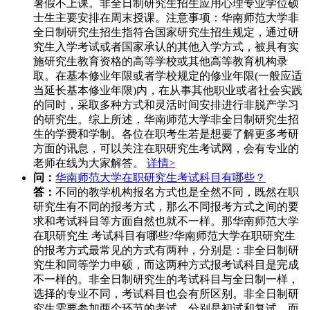
暑假不上课。非全日制研究生招生应用心理专业学位硕
士生主要安排在周末授课。注意事项：华南师范大学非
全日制研究生招生指符合国家研究生招生规定，通过研
究生入学考试或者国家承认的其他入学方式，被具有实
施研究生教育资格的高等学校或其他高等教育机构录
取。在基本修业年限或者学校规定的修业年限(一般应适
当延长基本修业年限)内，在从事其他职业或者社会实践
的同时，采取多种方式和灵活时间安排进行非脱产学习
的研究生。综上所述，华南师范大学非全日制研究生招
生的学费和学制。各位在职考生若是想要了解更多考研
方面的讯息，可以关注在职研究生考试网，会有专业的
老师在线为大家解答。
详情>
问：
华南师范大学在职研究生考试科目有哪些？
答：
不同的教学机构报名方式也是全然不同，既然在职
研究生有不同的报考方式，那么不同报考方式之间的要
求和考试科目等方面自然也就不一样。那华南师范大学
在职研究生 考试科目有哪些?华南师范大学在职研究生
的报考方式最常见的方式有两种，分别是：非全日制研
究生和同等学力申硕，而这两种方式报考试科目是完成
不一样的。非全日制研究生的考试科目与全日制一样，
选择的专业不同，考试科目也会有所区别。非全日制研
究生需要参加两个环节的考试，分别是初试和复试，而