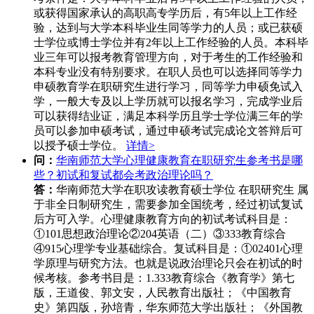
或获得国家承认的高职高专学历后，有5年以上工作经
验，达到与大学本科毕业生同等学力的人员；或已获硕
士学位或博士学位并有2年以上工作经验的人员。本科毕
业三年可以报考教育管理方向，对于考生的工作经验和
本科专业没有特别要求。在职人员也可以选择同等学力
申硕教育学在职研究生进行学习，同等学力申硕免试入
学，一般大专及以上学历就可以报名学习，完成学业后
可以获得结业证，满足本科学历且学士学位满三年的学
员可以参加申硕考试，通过申硕考试完成论文答辩后可
以授予硕士学位。
详情>
问：
华南师范大学心理健康教育在职研究生参考书是哪
些？初试和复试都会考政治理论吗？
答：
华南师范大学在职攻读教育硕士学位 在职研究生 属
于非全日制研究生，需要参加全国统考，经过初试复试
后方可入学。心理健康教育方向的初试考试科目是：
①101思想政治理论②204英语（二）③333教育综合
④915心理学专业基础综合。复试科目是：①02401心理
学原理与研究方法。也就是说政治理论只会在初试的时
候考核。参考书目是：1.333教育综合《教育学》第七
版，王道俊、郭文安，人民教育出版社；《中国教育
史》第四版，孙培青，华东师范大学出版社；《外国教