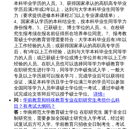
本科毕业学历的人员。3、获得国家承认的高职高专毕业
学历后满2年或2年以上，达到与大学本科毕业生同等学
力（要求提供进修本科课程2门以上专业课成绩单）。
4、国家承认学历的本科结业生，按本科毕业生同等学力
身份报考。5、已获硕士、博士学位的人员。6、在校研
究生报考须在报名前征得所在培养单位同意。7、报考教
育硕士中的教育管理需要符合：大学本科毕业后有3年以
上工作经验的人员；或获得国家承认的高职高专学历
后，有5年以上工作经验，达到与大学本科毕业生同等学
力的人员；或已获硕士学位或博士学位并有2年以上工作
经验的人员。在职人员也可以选择同等学力申硕教育学
在职研究生进行学习，同等学力申硕免试入学，一般大
专及以上学历就可以报名学习，完成学业后可以获得结
业证，满足本科学历且学士学位满三年的学员可以参加
全国同等学力人员申请硕士学位统一考试，通过申硕考
试完成论文答辩后可以授予硕士学位。
详情>
问：
学前教育和特殊教育专业在职研究生考些什么科
目？有考试大纲吗？
答：
华南师范大学教育硕士学位 在职研究生 属于非全日
制研究生，需要参加全国硕士研究生入学考试，经过初
试复试后方可入学。学前教育只招收全日制考生，考试