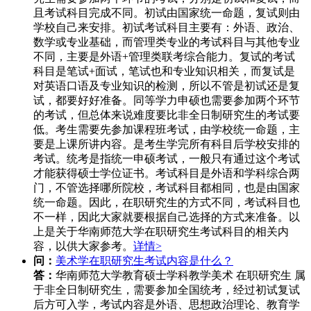
且考试科目完成不同。初试由国家统一命题，复试则由
学校自己来安排。初试考试科目主要有：外语、政治、
数学或专业基础，而管理类专业的考试科目与其他专业
不同，主要是外语+管理类联考综合能力。复试的考试
科目是笔试+面试，笔试也和专业知识相关，而复试是
对英语口语及专业知识的检测，所以不管是初试还是复
试，都要好好准备。同等学力申硕也需要参加两个环节
的考试，但总体来说难度要比非全日制研究生的考试要
低。考生需要先参加课程班考试，由学校统一命题，主
要是上课所讲内容。是考生学完所有科目后学校安排的
考试。统考是指统一申硕考试，一般只有通过这个考试
才能获得硕士学位证书。考试科目是外语和学科综合两
门，不管选择哪所院校，考试科目都相同，也是由国家
统一命题。因此，在职研究生的方式不同，考试科目也
不一样，因此大家就要根据自己选择的方式来准备。以
上是关于华南师范大学在职研究生考试科目的相关内
容，以供大家参考。
详情>
问：
美术学在职研究生考试内容是什么？
答：
华南师范大学教育硕士学科教学美术 在职研究生 属
于非全日制研究生，需要参加全国统考，经过初试复试
后方可入学，考试内容是外语、思想政治理论、教育学