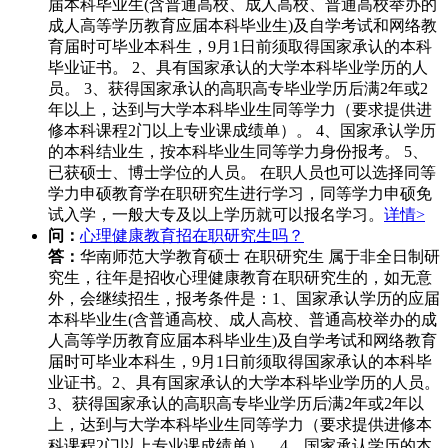
届本科毕业生(含普通高校、成人高校、普通高校举办的
成人高等学历教育应届本科毕业生)及自学考试和网络教
育届时可毕业本科生，9月1日前须取得国家承认的本科
毕业证书。 2、具有国家承认的大学本科毕业学历的人
员。 3、获得国家承认的高职高专毕业学历后满2年或2
年以上，达到与大学本科毕业生同等学力（要求提供进
修本科课程2门以上专业课成绩单）。 4、国家承认学历
的本科结业生，按本科毕业生同等学力身份报考。 5、
已获硕士、博士学位的人员。 在职人员也可以选择同等
学力申硕教育学在职研究生进行学习，同等学力申硕免
试入学，一般大专及以上学历就可以报名学习。
详情>
问：
心理健康教育招在职研究生吗？
答：
华南师范大学教育硕士 在职研究生 属于非全日制研
究生，往年是招收心理健康教育在职研究生的，如无意
外，会继续招生，报考条件是：1、国家承认学历的应届
本科毕业生(含普通高校、成人高校、普通高校举办的成
人高等学历教育应届本科毕业生)及自学考试和网络教育
届时可毕业本科生，9月1日前须取得国家承认的本科毕
业证书。2、具有国家承认的大学本科毕业学历的人员。
3、获得国家承认的高职高专毕业学历后满2年或2年以
上，达到与大学本科毕业生同等学力（要求提供进修本
科课程2门以上专业课成绩单）。4、国家承认学历的本