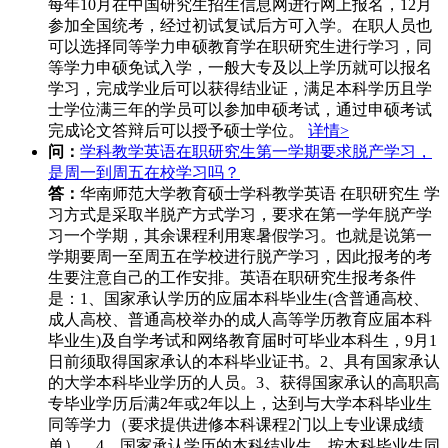
每年10月在中国研究生招生信息网进行网上报名，12月
参加全国统考，经过初试复试后方可入学。在职人员也
可以选择同等学力申硕教育学在职研究生进行学习，同
等学力申硕免试入学，一般大专及以上学历就可以报名
学习，完成学业后可以获得结业证，满足本科学历且学
士学位满三年的学员可以参加申硕考试，通过申硕考试
完成论文答辩后可以授予硕士学位。
详情>
问：
学科教学英语在职研究生第一学期要求脱产学习，
是周一到周五在校学习吗？
答：
华南师范大学教育硕士学科教学英语 在职研究生 学
习方式是采取半脱产方式学习，要求在第一学年脱产学
习一个学期，其余课程利用寒暑假学习。也就是说第一
学期要周一至周五在学校进行脱产学习，因此报考的考
生要注意自己的工作安排。英语在职研究生报考条件
是：1、国家承认学历的应届本科毕业生(含普通高校、
成人高校、普通高校举办的成人高等学历教育应届本科
毕业生)及自学考试和网络教育届时可毕业本科生，9月1
日前须取得国家承认的本科毕业证书。2、具有国家承认
的大学本科毕业学历的人员。3、获得国家承认的高职高
专毕业学历后满2年或2年以上，达到与大学本科毕业生
同等学力（要求提供进修本科课程2门以上专业课成绩
单）。4、国家承认学历的本科结业生，按本科毕业生同