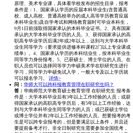
原理、美术专业课，具体看学校发布的招生目录，报考
条件是：1、国家承认学历的应届本科毕业生(含普通高
校、成人高校、普通高校举办的成人高等学历教育应届
本科毕业生)及自学考试和网络教育届时可毕业本科生，
9月1日前须取得国家承认的本科毕业证书。2、具有国家
承认的大学本科毕业学历的人员。3、获得国家承认的高
职高专毕业学历后满2年或2年以上，达到与大学本科毕
业生同等学力（要求提供进修本科课程2门以上专业课成
绩单）。4、国家承认学历的本科结业生，按本科毕业生
同等学力身份报考。5、已获硕士、博士学位的人员。在
职人员也可以选择同等学力申硕美术学在职研究生进行
学习，同等学力申硕免试入学，一般大专及以上学历就
可以报名学习。
详情>
问：
华师大可以跨科报教育管理在职研究生吗？
答：
华南师范大学教育硕士教育管理 在职研究生 报考条
件是：大学本科毕业后有3年以上工作经验的人员；或获
得国家承认的高职高专学历后，有5年以上工作经验，达
到与大学本科毕业生同等学力的人员；或已获硕士学位
或博士学位并有2年以上工作经验的人员。想要报考的考
生是可以跨专业报考的，但是要满足以上条件，并且还
要提前备考才行。非全日制研究生需要参加全国统考，