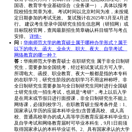
国语、教育学专业基础综合‌（业务课一），具体以报考
院校招生简章为准。 考试时间以北京时间为准，未按规
定日期参加的考试无效。 复试预计在2025年3月至4月进
行。 建议考生登录中国研究生招生信息网（研招网）或
目标院校官网，查阅最新招生简章确认科目细节与考点
安排。
详情>
问：
华南师范大学的教育硕士属于哪种办学形式？属于
以下的电大、函大、业余大、职大、夜大、自学考试、
网络教育的哪一种？
答：
华南师范大学教育硕士 在职研究生 属于非全日制研
究生，需要参加全国统考，经过初试复试后方可入学。
所谓电大、函授、职业教育、夜大一般都是指的本专科
的在职学习，研究生阶段的在职学习不用这种称呼。非
全日制研究生需要参加与全日制研究生同时进行全国硕
士研究生统一招生考试，也就是“考研”，考上以后入学
是在周末或节假日进行面授课，非全日制研究生不能上
网络课，必须到校学习。在职教育硕士报考条件是：1、
国家承认学历的应届本科毕业生(含普通高校、成人高
校、普通高校举办的成人高等学历教育应届本科毕业生)
及自学考试和网络教育届时可毕业本科生，9月1日前须
取得国家承认的本科毕业证书。2、具有国家承认的大学