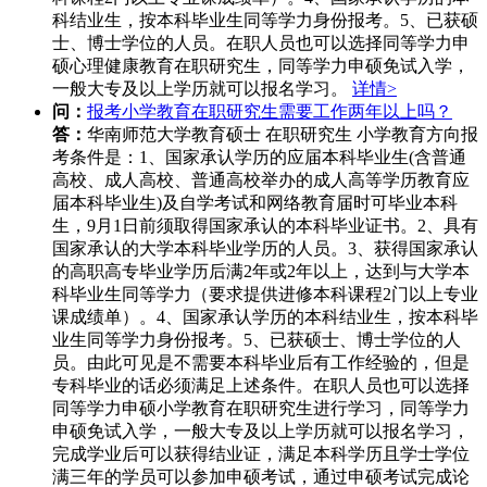
科结业生，按本科毕业生同等学力身份报考。5、已获硕
士、博士学位的人员。在职人员也可以选择同等学力申
硕心理健康教育在职研究生，同等学力申硕免试入学，
一般大专及以上学历就可以报名学习。
详情>
问：
报考小学教育在职研究生需要工作两年以上吗？
答：
华南师范大学教育硕士 在职研究生 小学教育方向报
考条件是：1、国家承认学历的应届本科毕业生(含普通
高校、成人高校、普通高校举办的成人高等学历教育应
届本科毕业生)及自学考试和网络教育届时可毕业本科
生，9月1日前须取得国家承认的本科毕业证书。2、具有
国家承认的大学本科毕业学历的人员。3、获得国家承认
的高职高专毕业学历后满2年或2年以上，达到与大学本
科毕业生同等学力（要求提供进修本科课程2门以上专业
课成绩单）。4、国家承认学历的本科结业生，按本科毕
业生同等学力身份报考。5、已获硕士、博士学位的人
员。由此可见是不需要本科毕业后有工作经验的，但是
专科毕业的话必须满足上述条件。在职人员也可以选择
同等学力申硕小学教育在职研究生进行学习，同等学力
申硕免试入学，一般大专及以上学历就可以报名学习，
完成学业后可以获得结业证，满足本科学历且学士学位
满三年的学员可以参加申硕考试，通过申硕考试完成论