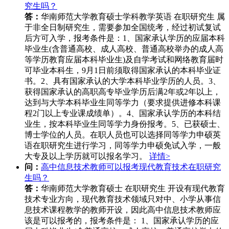
究生吗？
答：
华南师范大学教育硕士学科教学英语 在职研究生 属
于非全日制研究生，需要参加全国统考，经过初试复试
后方可入学，报考条件是：1、国家承认学历的应届本科
毕业生(含普通高校、成人高校、普通高校举办的成人高
等学历教育应届本科毕业生)及自学考试和网络教育届时
可毕业本科生，9月1日前须取得国家承认的本科毕业证
书。2、具有国家承认的大学本科毕业学历的人员。3、
获得国家承认的高职高专毕业学历后满2年或2年以上，
达到与大学本科毕业生同等学力（要求提供进修本科课
程2门以上专业课成绩单）。4、国家承认学历的本科结
业生，按本科毕业生同等学力身份报考。5、已获硕士、
博士学位的人员。在职人员也可以选择同等学力申硕英
语在职研究生进行学习，同等学力申硕免试入学，一般
大专及以上学历就可以报名学习。
详情>
问：
高中信息技术教师可以报考现代教育技术在职研究
生吗？
答：
华南师范大学教育硕士 在职研究生 开设有现代教育
技术专业方向，现代教育技术领域只对中、小学从事信
息技术课程教学的教师开设，因此高中信息技术教师应
该是可以报考的，报考条件是： 1、国家承认学历的应