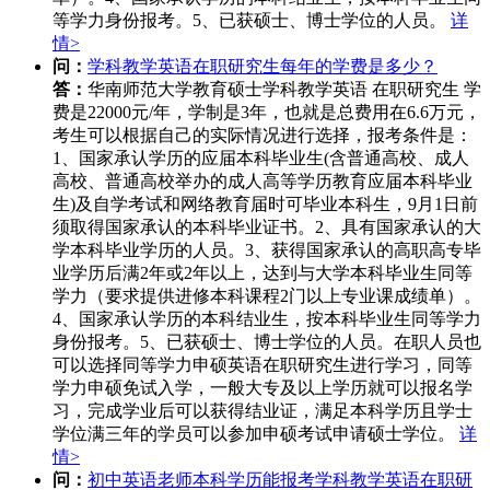
等学力身份报考。5、已获硕士、博士学位的人员。
详
情>
问：
学科教学英语在职研究生每年的学费是多少？
答：
华南师范大学教育硕士学科教学英语 在职研究生 学
费是22000元/年，学制是3年，也就是总费用在6.6万元，
考生可以根据自己的实际情况进行选择，报考条件是：
1、国家承认学历的应届本科毕业生(含普通高校、成人
高校、普通高校举办的成人高等学历教育应届本科毕业
生)及自学考试和网络教育届时可毕业本科生，9月1日前
须取得国家承认的本科毕业证书。2、具有国家承认的大
学本科毕业学历的人员。3、获得国家承认的高职高专毕
业学历后满2年或2年以上，达到与大学本科毕业生同等
学力（要求提供进修本科课程2门以上专业课成绩单）。
4、国家承认学历的本科结业生，按本科毕业生同等学力
身份报考。5、已获硕士、博士学位的人员。在职人员也
可以选择同等学力申硕英语在职研究生进行学习，同等
学力申硕免试入学，一般大专及以上学历就可以报名学
习，完成学业后可以获得结业证，满足本科学历且学士
学位满三年的学员可以参加申硕考试申请硕士学位。
详
情>
问：
初中英语老师本科学历能报考学科教学英语在职研