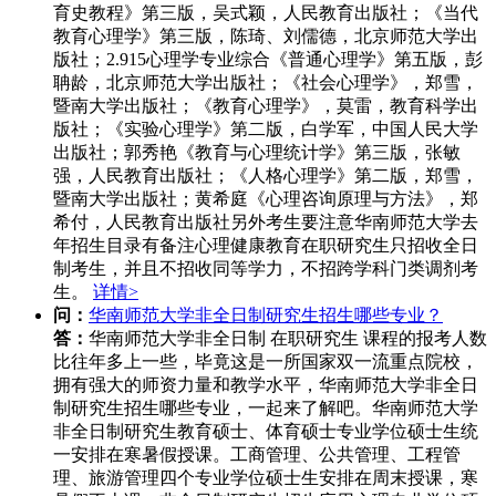
育史教程》第三版，吴式颖，人民教育出版社；《当代
教育心理学》第三版，陈琦、刘儒德，北京师范大学出
版社；2.915心理学专业综合《普通心理学》第五版，彭
聃龄，北京师范大学出版社；《社会心理学》，郑雪，
暨南大学出版社；《教育心理学》，莫雷，教育科学出
版社；《实验心理学》第二版，白学军，中国人民大学
出版社；郭秀艳《教育与心理统计学》第三版，张敏
强，人民教育出版社；《人格心理学》第二版，郑雪，
暨南大学出版社；黄希庭《心理咨询原理与方法》，郑
希付，人民教育出版社另外考生要注意华南师范大学去
年招生目录有备注心理健康教育在职研究生只招收全日
制考生，并且不招收同等学力，不招跨学科门类调剂考
生。
详情>
问：
华南师范大学非全日制研究生招生哪些专业？
答：
华南师范大学非全日制 在职研究生 课程的报考人数
比往年多上一些，毕竟这是一所国家双一流重点院校，
拥有强大的师资力量和教学水平，华南师范大学非全日
制研究生招生哪些专业，一起来了解吧。华南师范大学
非全日制研究生教育硕士、体育硕士专业学位硕士生统
一安排在寒暑假授课。工商管理、公共管理、工程管
理、旅游管理四个专业学位硕士生安排在周末授课，寒