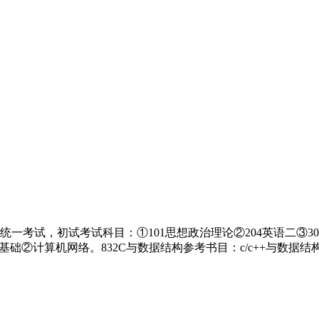
考试，初试考试科目：①101思想政治理论②204英语二③30
基础②计算机网络。832C与数据结构参考书目：c/c++与数