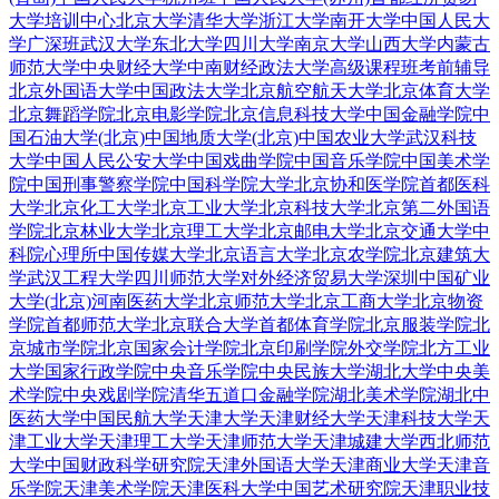
大学培训中心
北京大学
清华大学
浙江大学
南开大学
中国人民大
学广深班
武汉大学
东北大学
四川大学
南京大学
山西大学
内蒙古
师范大学
中央财经大学
中南财经政法大学
高级课程班
考前辅导
北京外国语大学
中国政法大学
北京航空航天大学
北京体育大学
北京舞蹈学院
北京电影学院
北京信息科技大学
中国金融学院
中
国石油大学(北京)
中国地质大学(北京)
中国农业大学
武汉科技
大学
中国人民公安大学
中国戏曲学院
中国音乐学院
中国美术学
院
中国刑事警察学院
中国科学院大学
北京协和医学院
首都医科
大学
北京化工大学
北京工业大学
北京科技大学
北京第二外国语
学院
北京林业大学
北京理工大学
北京邮电大学
北京交通大学
中
科院心理所
中国传媒大学
北京语言大学
北京农学院
北京建筑大
学
武汉工程大学
四川师范大学
对外经济贸易大学深圳
中国矿业
大学(北京)
河南医药大学
北京师范大学
北京工商大学
北京物资
学院
首都师范大学
北京联合大学
首都体育学院
北京服装学院
北
京城市学院
北京国家会计学院
北京印刷学院
外交学院
北方工业
大学
国家行政学院
中央音乐学院
中央民族大学
湖北大学
中央美
术学院
中央戏剧学院
清华五道口金融学院
湖北美术学院
湖北中
医药大学
中国民航大学
天津大学
天津财经大学
天津科技大学
天
津工业大学
天津理工大学
天津师范大学
天津城建大学
西北师范
大学
中国财政科学研究院
天津外国语大学
天津商业大学
天津音
乐学院
天津美术学院
天津医科大学
中国艺术研究院
天津职业技