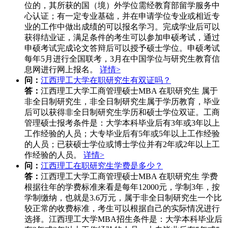
位的，其所获的国（境）外学位需经教育部留学服务中
心认证；有一定专业基础，并在申请学位专业或相近专
业的工作中做出成绩的可以报名学习。完成学业后可以
获得结业证，满足条件的考生可以参加申硕考试，通过
申硕考试完成论文答辩后可以授予硕士学位。申硕考试
每年5月进行全国联考，3月在中国学位与研究生教育信
息网进行网上报名。
详情>
问：
江西理工大学在职研究生有双证吗？
答：
江西理工大学工商管理硕士MBA 在职研究生 属于
非全日制研究生，非全日制研究生属于学历教育，毕业
后可以获得非全日制研究生学历和硕士学位双证。工商
管理硕士报考条件是：大学本科毕业后有3年或3年以上
工作经验的人员；大专毕业后有5年或5年以上工作经验
的人员；已获硕士学位或博士学位并有2年或2年以上工
作经验的人员。
详情>
问：
江西理工在职研究生学费是多少？
答：
江西理工大学工商管理硕士MBA 在职研究生 学费
根据往年的学费标准来看是每年12000元，学制3年，按
学制缴纳，也就是3.6万元，属于非全日制研究生一个比
较正常的收费标准，考生可以根据自己的实际情况进行
选择。江西理工大学MBA招生条件是：大学本科毕业后