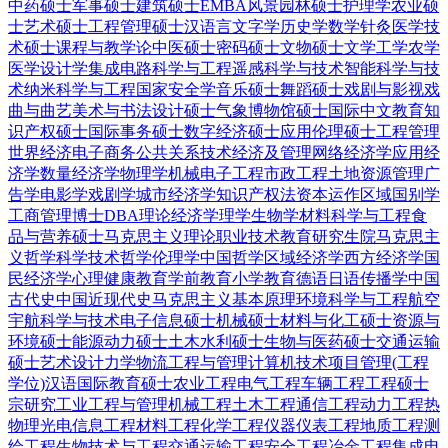
中药硕士
军事硕士
建筑硕士
EMBA
风景园林硕士
护理学
农业硕
士
艺术硕士
工程管理硕士
汉语言文字学
历史学
数学
针灸
医学技
术硕士
课程与教学论
中医硕士
密码硕士
文物硕士
文学
工学
农学
医学
设计学
集成电路科学与工程
遥感科学与技术
智能科学与技
术
纳米科学与工程
国家安全学
音乐硕士
舞蹈硕士
戏剧与影视
戏
曲与曲艺
美术与书法
设计硕士
气象
博物馆硕士
国际中文教育
知
识产权硕士
国际事务硕士
数字经济硕士
应用伦理硕士
工程管理
世界经济
电子商务
公共关系
技术经济及管理
网络经济学
应用经
济学
数量经济学
物理学
机械电子工程
市政工程
土地资源管理
广
告学
电影学
戏剧学
城市经济学
知识产权法
资本运作
区域国别学
工商管理博士DBA
理论经济学
理学
生物学
材料科学与工程
食
品与营养硕士
马克思主义理论
职业技术教育
研究生院
马克思主
义哲学
科学技术哲学
伦理学
中国哲学
区域经济学
西方经济学
国
民经济学
心理健康教育
学前教育
小学教育
德语
日语
传播学
中国
古代史
中国近现代史
马克思主义基本原理
环境科学与工程
航空
宇航科学与技术
电子信息硕士
机械硕士
材料与化工硕士
资源与
环境硕士
能源动力硕士
土木水利硕士
生物与医药硕士
交通运输
硕士
艺术设计
力学
物流工程与管理
计算机技术
项目管理(工程
学位)
汉语国际教育硕士
农业工程
电气工程
车辆工程
工程硕士
宗研究
工业工程与管理
机械工程
土木工程
通信工程
动力工程热
物理
光电信息工程
材料工程
化学工程
仪器仪表工程
地质工程
测
绘工程
生物技术与工程
交通运输工程
安全工程
冶金工程
集成电