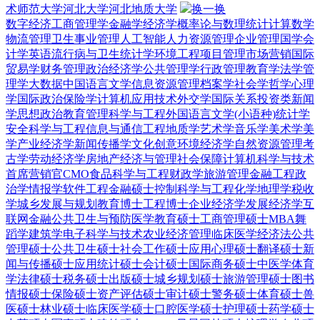
术师范大学
河北大学
河北地质大学
换一换
数字经济
工商管理学
金融学
经济学
概率论与数理统计
计算数学
物流管理
卫生事业管理
人工智能
人力资源管理
企业管理
国学
会
计学
英语
流行病与卫生统计学
环境工程
项目管理
市场营销
国际
贸易学
财务管理
政治经济学
公共管理学
行政管理
教育学
法学
管
理学
大数据
中国语言文学
信息资源管理
档案学
社会学
哲学
心理
学
国际政治
保险学
计算机应用技术
外交学
国际关系
投资类
新闻
学
思想政治教育
管理科学与工程
外国语言文学(小语种)
统计学
安全科学与工程
信息与通信工程
地质学
艺术学
音乐学
美术学
美
学
产业经济学
新闻传播学
文化创意
环境经济学
自然资源管理
考
古学
劳动经济学
房地产经济与管理
社会保障
计算机科学与技术
首席营销官CMO
食品科学与工程
财政学
旅游管理
金融工程
政
治学
情报学
软件工程
金融硕士
控制科学与工程
化学
地理学
税收
学
城乡发展与规划
教育博士
工程博士
企业经济学
发展经济学
互
联网金融
公共卫生与预防医学
教育硕士
工商管理硕士MBA
舞
蹈学
建筑学
电子科学与技术
农业经济管理
临床医学
经济法
公共
管理硕士
公共卫生硕士
社会工作硕士
应用心理硕士
翻译硕士
新
闻与传播硕士
应用统计硕士
会计硕士
国际商务硕士
中医学
体育
学
法律硕士
税务硕士
出版硕士
城乡规划硕士
旅游管理硕士
图书
情报硕士
保险硕士
资产评估硕士
审计硕士
警务硕士
体育硕士
兽
医硕士
林业硕士
临床医学硕士
口腔医学硕士
护理硕士
药学硕士