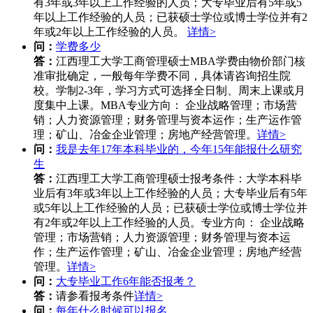
有3年或3年以上工作经验的人员；大专毕业后有5年或5
年以上工作经验的人员；已获硕士学位或博士学位并有2
年或2年以上工作经验的人员。
详情>
问：
学费多少
答：
江西理工大学工商管理硕士MBA学费由物价部门核
准审批确定，一般每年学费不同，具体请咨询招生院
校。学制2-3年，学习方式可选择全日制、周末上课或月
度集中上课。MBA专业方向： 企业战略管理；市场营
销；人力资源管理；财务管理与资本运作；生产运作管
理；矿山、冶金企业管理；房地产经营管理。
详情>
问：
我是去年17年本科毕业的，今年15年能报什么研究
生
答：
江西理工大学工商管理硕士报考条件：大学本科毕
业后有3年或3年以上工作经验的人员；大专毕业后有5年
或5年以上工作经验的人员；已获硕士学位或博士学位并
有2年或2年以上工作经验的人员。专业方向： 企业战略
管理；市场营销；人力资源管理；财务管理与资本运
作；生产运作管理；矿山、冶金企业管理；房地产经营
管理。
详情>
问：
大专毕业工作6年能否报考？
答：
请参看报考条件
详情>
问：
每年什么时候可以报名