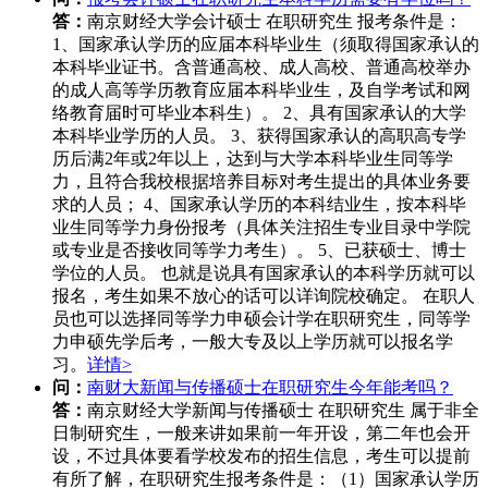
答：
南京财经大学会计硕士 在职研究生 报考条件是：
1、国家承认学历的应届本科毕业生（须取得国家承认的
本科毕业证书。含普通高校、成人高校、普通高校举办
的成人高等学历教育应届本科毕业生，及自学考试和网
络教育届时可毕业本科生）。 2、具有国家承认的大学
本科毕业学历的人员。 3、获得国家承认的高职高专学
历后满2年或2年以上，达到与大学本科毕业生同等学
力，且符合我校根据培养目标对考生提出的具体业务要
求的人员； 4、国家承认学历的本科结业生，按本科毕
业生同等学力身份报考（具体关注招生专业目录中学院
或专业是否接收同等学力考生）。 5、已获硕士、博士
学位的人员。 也就是说具有国家承认的本科学历就可以
报名，考生如果不放心的话可以详询院校确定。 在职人
员也可以选择同等学力申硕会计学在职研究生，同等学
力申硕先学后考，一般大专及以上学历就可以报名学
习。
详情>
问：
南财大新闻与传播硕士在职研究生今年能考吗？
答：
南京财经大学新闻与传播硕士 在职研究生 属于非全
日制研究生，一般来讲如果前一年开设，第二年也会开
设，不过具体要看学校发布的招生信息，考生可以提前
有所了解，在职研究生报考条件是：（1）国家承认学历