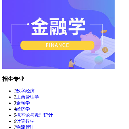
招生专业
1
数字经济
2
工商管理学
3
金融学
4
经济学
5
概率论与数理统计
6
计算数学
7
物流管理