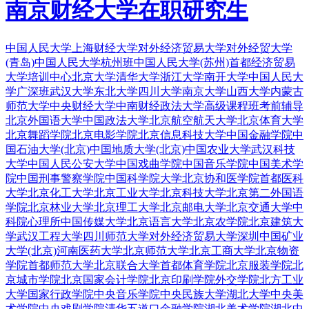
南京财经大学在职研究生
中国人民大学
上海财经大学
对外经济贸易大学
对外经贸大学
(青岛)
中国人民大学杭州班
中国人民大学(苏州)
首都经济贸易
大学培训中心
北京大学
清华大学
浙江大学
南开大学
中国人民大
学广深班
武汉大学
东北大学
四川大学
南京大学
山西大学
内蒙古
师范大学
中央财经大学
中南财经政法大学
高级课程班
考前辅导
北京外国语大学
中国政法大学
北京航空航天大学
北京体育大学
北京舞蹈学院
北京电影学院
北京信息科技大学
中国金融学院
中
国石油大学(北京)
中国地质大学(北京)
中国农业大学
武汉科技
大学
中国人民公安大学
中国戏曲学院
中国音乐学院
中国美术学
院
中国刑事警察学院
中国科学院大学
北京协和医学院
首都医科
大学
北京化工大学
北京工业大学
北京科技大学
北京第二外国语
学院
北京林业大学
北京理工大学
北京邮电大学
北京交通大学
中
科院心理所
中国传媒大学
北京语言大学
北京农学院
北京建筑大
学
武汉工程大学
四川师范大学
对外经济贸易大学深圳
中国矿业
大学(北京)
河南医药大学
北京师范大学
北京工商大学
北京物资
学院
首都师范大学
北京联合大学
首都体育学院
北京服装学院
北
京城市学院
北京国家会计学院
北京印刷学院
外交学院
北方工业
大学
国家行政学院
中央音乐学院
中央民族大学
湖北大学
中央美
术学院
中央戏剧学院
清华五道口金融学院
湖北美术学院
湖北中