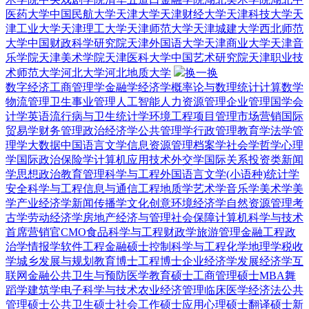
医药大学
中国民航大学
天津大学
天津财经大学
天津科技大学
天
津工业大学
天津理工大学
天津师范大学
天津城建大学
西北师范
大学
中国财政科学研究院
天津外国语大学
天津商业大学
天津音
乐学院
天津美术学院
天津医科大学
中国艺术研究院
天津职业技
术师范大学
河北大学
河北地质大学
换一换
数字经济
工商管理学
金融学
经济学
概率论与数理统计
计算数学
物流管理
卫生事业管理
人工智能
人力资源管理
企业管理
国学
会
计学
英语
流行病与卫生统计学
环境工程
项目管理
市场营销
国际
贸易学
财务管理
政治经济学
公共管理学
行政管理
教育学
法学
管
理学
大数据
中国语言文学
信息资源管理
档案学
社会学
哲学
心理
学
国际政治
保险学
计算机应用技术
外交学
国际关系
投资类
新闻
学
思想政治教育
管理科学与工程
外国语言文学(小语种)
统计学
安全科学与工程
信息与通信工程
地质学
艺术学
音乐学
美术学
美
学
产业经济学
新闻传播学
文化创意
环境经济学
自然资源管理
考
古学
劳动经济学
房地产经济与管理
社会保障
计算机科学与技术
首席营销官CMO
食品科学与工程
财政学
旅游管理
金融工程
政
治学
情报学
软件工程
金融硕士
控制科学与工程
化学
地理学
税收
学
城乡发展与规划
教育博士
工程博士
企业经济学
发展经济学
互
联网金融
公共卫生与预防医学
教育硕士
工商管理硕士MBA
舞
蹈学
建筑学
电子科学与技术
农业经济管理
临床医学
经济法
公共
管理硕士
公共卫生硕士
社会工作硕士
应用心理硕士
翻译硕士
新