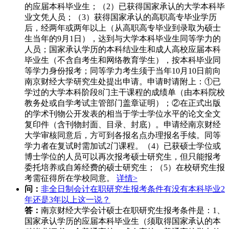
的应届本科毕业生；（2）已获得国家承认的大学本科毕
业文凭人员；（3）获得国家承认的高职高专毕业学历
后，经两年或两年以上（从高职高专毕业到录取为硕士
生当年的9月1日），达到与大学本科毕业生同等学力的
人员；国家承认学历的本科结业生和成人高校应届本科
毕业生（不含自考生和网络教育学生），按本科毕业同
等学力身份报考；同等学力考生须于当年10月10日前向
南京财经大学研究生处提出申请。申请时请附上：①已
学过的大学本科阶段8门主干课程的成绩单（由本科院校
教务处或自学考试主管部门盖章证明）；②在正式出版
的学术刊物公开发表的相当于学士学位水平的论文全文
复印件（含刊物封面、目录、封底）。申请经南京财经
大学审核同意后，方可到各报名点办理报名手续。同等
学力者在复试时需加试2门课程。（4）已获硕士学位或
博士学位的人员可以再次报考硕士研究生，但只能报考
委托培养或自筹经费的硕士研究生；（5）在校研究生报
考需征得所在学校同意。
详情>
问：
非全日制会计在职研究生报考条件有没有本科毕业2
年还是3年以上这一说？
答：
南京财经大学会计硕士在职研究生报考条件是：1、
国家承认学历的应届本科毕业生（须取得国家承认的本