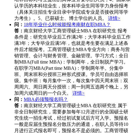
认学历的本科结业生，按本科毕业生同等学力身份报考
（具体关注招生专业目录中学院或专业是否接收同等学
力考生）。5、已获硕士、博士学位的人员。
详情>
问：
18年毕业什么时候能报考南财在职MBA？
答：
南京财经大学工商管理硕士MBA 在职研究生 报考
条件是：研究生毕业后工作满2年；大学本科毕业后工作
满3年；大专毕业后满5年，也就是考生要在满足上述条
件后才能报考。工商管理硕士MBA专业方向：商务与营
销管理、会计与财务管理、金融管理。学习方式：全日
制MBA(Full time MBA)：学制两年，全日制脱产学习。
在职学习MBA(Part time MBA)：学制两年半。分集中
班、周末班和分授班三种形式授课。学员可自由选择班
级。集中班：每月集中一次，每次集中四天周末班：双
周周六、周日两天分授班：周一到周五选两个晚上，另
加周六或周日的一个白天。
详情>
问：
MBA必须预报名吗？
答：
南京财经大学工商管理硕士MBA 在职研究生 属于
非全日制研究生，需要参加每年12月进行的全国硕士研
究生统一招生考试，经过初试复试后方可入学。预报名
一般是应届生预报名分散压力的通道，在职人员等待10
月进行正式报名即可，预报名不是必须的。工商管理硕