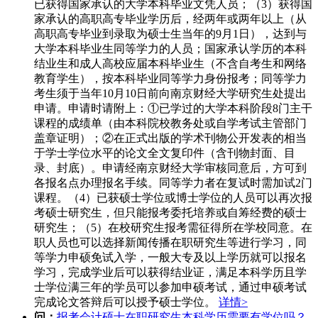
已获得国家承认的大学本科毕业文凭人员；（3）获得国
家承认的高职高专毕业学历后，经两年或两年以上（从
高职高专毕业到录取为硕士生当年的9月1日），达到与
大学本科毕业生同等学力的人员；国家承认学历的本科
结业生和成人高校应届本科毕业生（不含自考生和网络
教育学生），按本科毕业同等学力身份报考；同等学力
考生须于当年10月10日前向南京财经大学研究生处提出
申请。申请时请附上：①已学过的大学本科阶段8门主干
课程的成绩单（由本科院校教务处或自学考试主管部门
盖章证明）；②在正式出版的学术刊物公开发表的相当
于学士学位水平的论文全文复印件（含刊物封面、目
录、封底）。申请经南京财经大学审核同意后，方可到
各报名点办理报名手续。同等学力者在复试时需加试2门
课程。（4）已获硕士学位或博士学位的人员可以再次报
考硕士研究生，但只能报考委托培养或自筹经费的硕士
研究生；（5）在校研究生报考需征得所在学校同意。在
职人员也可以选择新闻传播在职研究生等进行学习，同
等学力申硕免试入学，一般大专及以上学历就可以报名
学习，完成学业后可以获得结业证，满足本科学历且学
士学位满三年的学员可以参加申硕考试，通过申硕考试
完成论文答辩后可以授予硕士学位。
详情>
问：
报考会计硕士在职研究生本科学历需要有学位吗？