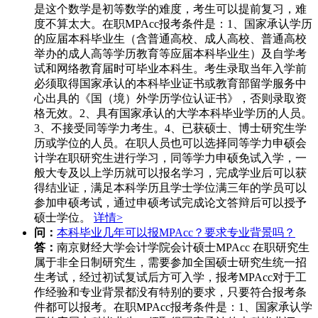
是这个数学是初等数学的难度，考生可以提前复习，难
度不算太大。在职MPAcc报考条件是：1、国家承认学历
的应届本科毕业生（含普通高校、成人高校、普通高校
举办的成人高等学历教育等应届本科毕业生）及自学考
试和网络教育届时可毕业本科生。考生录取当年入学前
必须取得国家承认的本科毕业证书或教育部留学服务中
心出具的《国（境）外学历学位认证书》，否则录取资
格无效。2、具有国家承认的大学本科毕业学历的人员。
3、不接受同等学力考生。4、已获硕士、博士研究生学
历或学位的人员。在职人员也可以选择同等学力申硕会
计学在职研究生进行学习，同等学力申硕免试入学，一
般大专及以上学历就可以报名学习，完成学业后可以获
得结业证，满足本科学历且学士学位满三年的学员可以
参加申硕考试，通过申硕考试完成论文答辩后可以授予
硕士学位。
详情>
问：
本科毕业几年可以报MPAcc？要求专业背景吗？
答：
南京财经大学会计学院会计硕士MPAcc 在职研究生
属于非全日制研究生，需要参加全国硕士研究生统一招
生考试，经过初试复试后方可入学，报考MPAcc对于工
作经验和专业背景都没有特别的要求，只要符合报考条
件都可以报考。在职MPAcc报考条件是：1、国家承认学