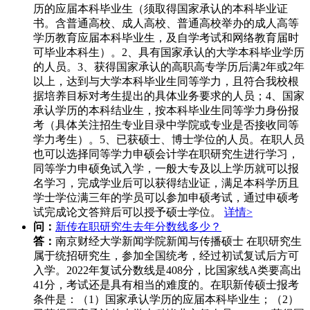
历的应届本科毕业生（须取得国家承认的本科毕业证
书。含普通高校、成人高校、普通高校举办的成人高等
学历教育应届本科毕业生，及自学考试和网络教育届时
可毕业本科生）。2、具有国家承认的大学本科毕业学历
的人员。3、获得国家承认的高职高专学历后满2年或2年
以上，达到与大学本科毕业生同等学力，且符合我校根
据培养目标对考生提出的具体业务要求的人员；4、国家
承认学历的本科结业生，按本科毕业生同等学力身份报
考（具体关注招生专业目录中学院或专业是否接收同等
学力考生）。5、已获硕士、博士学位的人员。在职人员
也可以选择同等学力申硕会计学在职研究生进行学习，
同等学力申硕免试入学，一般大专及以上学历就可以报
名学习，完成学业后可以获得结业证，满足本科学历且
学士学位满三年的学员可以参加申硕考试，通过申硕考
试完成论文答辩后可以授予硕士学位。
详情>
问：
新传在职研究生去年分数线多少？
答：
南京财经大学新闻学院新闻与传播硕士 在职研究生
属于统招研究生，参加全国统考，经过初试复试后方可
入学。2022年复试分数线是408分，比国家线A类要高出
41分，考试还是具有相当的难度的。在职新传硕士报考
条件是：（1）国家承认学历的应届本科毕业生；（2）