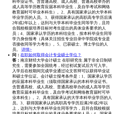
科毕业证书。含普通高校、成人高校、普通高校举办的
成人高等学历教育应届本科毕业生，及自学考试和网络
教育届时可毕业本科生）。2、具有国家承认的大学本科
毕业学历的人员。3、获得国家承认的高职高专学历后满
2年或2年以上，达到与大学本科毕业生同等学力，且符
合我校根据培养目标对考生提出的具体业务要求的人
员；4、国家承认学历的本科结业生，按本科毕业生同等
学力身份报考（具体关注招生专业目录中学院或专业是
否接收同等学力考生）。5、已获硕士、博士学位的人
员。
详情>
问：
在职如何取得会计专业硕士学位？
答：
南京财经大学会计硕士 在职研究生 属于非全日制研
究生，需要参加全国统考，经过初试复试后方可入学。
入学后在校期间完成学业通过论文答辩可以获得毕业证
和硕士学位证。会计硕士报考条件是：1、国家承认学历
的应届本科毕业生（须取得国家承认的本科毕业证书。
含普通高校、成人高校、普通高校举办的成人高等学历
教育应届本科毕业生，及自学考试和网络教育届时可毕
业本科生）。2、具有国家承认的大学本科毕业学历的人
员。3、获得国家承认的高职高专学历后满2年或2年以
上，达到与大学本科毕业生同等学力，且符合我校根据
培养目标对考生提出的具体业务要求的人员；4、国家承