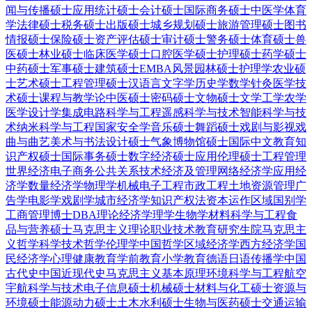
闻与传播硕士
应用统计硕士
会计硕士
国际商务硕士
中医学
体育
学
法律硕士
税务硕士
出版硕士
城乡规划硕士
旅游管理硕士
图书
情报硕士
保险硕士
资产评估硕士
审计硕士
警务硕士
体育硕士
兽
医硕士
林业硕士
临床医学硕士
口腔医学硕士
护理硕士
药学硕士
中药硕士
军事硕士
建筑硕士
EMBA
风景园林硕士
护理学
农业硕
士
艺术硕士
工程管理硕士
汉语言文字学
历史学
数学
针灸
医学技
术硕士
课程与教学论
中医硕士
密码硕士
文物硕士
文学
工学
农学
医学
设计学
集成电路科学与工程
遥感科学与技术
智能科学与技
术
纳米科学与工程
国家安全学
音乐硕士
舞蹈硕士
戏剧与影视
戏
曲与曲艺
美术与书法
设计硕士
气象
博物馆硕士
国际中文教育
知
识产权硕士
国际事务硕士
数字经济硕士
应用伦理硕士
工程管理
世界经济
电子商务
公共关系
技术经济及管理
网络经济学
应用经
济学
数量经济学
物理学
机械电子工程
市政工程
土地资源管理
广
告学
电影学
戏剧学
城市经济学
知识产权法
资本运作
区域国别学
工商管理博士DBA
理论经济学
理学
生物学
材料科学与工程
食
品与营养硕士
马克思主义理论
职业技术教育
研究生院
马克思主
义哲学
科学技术哲学
伦理学
中国哲学
区域经济学
西方经济学
国
民经济学
心理健康教育
学前教育
小学教育
德语
日语
传播学
中国
古代史
中国近现代史
马克思主义基本原理
环境科学与工程
航空
宇航科学与技术
电子信息硕士
机械硕士
材料与化工硕士
资源与
环境硕士
能源动力硕士
土木水利硕士
生物与医药硕士
交通运输