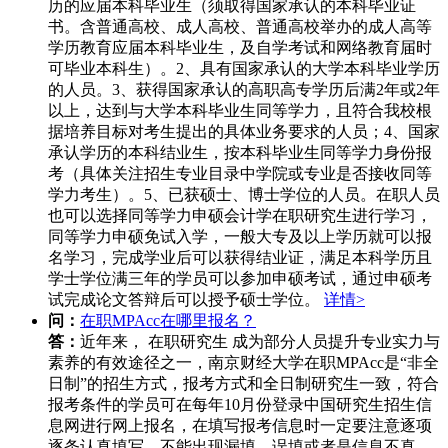
历的应届本科毕业生（须取得国家承认的本科毕业证
书。含普通高校、成人高校、普通高校举办的成人高等
学历教育应届本科毕业生，及自学考试和网络教育届时
可毕业本科生）。2、具有国家承认的大学本科毕业学历
的人员。3、获得国家承认的高职高专学历后满2年或2年
以上，达到与大学本科毕业生同等学力，且符合我校根
据培养目标对考生提出的具体业务要求的人员；4、国家
承认学历的本科结业生，按本科毕业生同等学力身份报
考（具体关注招生专业目录中学院或专业是否接收同等
学力考生）。5、已获硕士、博士学位的人员。在职人员
也可以选择同等学力申硕会计学在职研究生进行学习，
同等学力申硕免试入学，一般大专及以上学历就可以报
名学习，完成学业后可以获得结业证，满足本科学历且
学士学位满三年的学员可以参加申硕考试，通过申硕考
试完成论文答辩后可以授予硕士学位。
详情>
问：
在职MPAcc在哪里报名？
答：
近年来， 在职研究生 成为部分人员提升专业实力与
素养的有效途径之一，南京财经大学在职MPAcc是“非全
日制”的招生方式，报考方式和全日制研究生一致，符合
报考条件的学员可在每年10月份登录中国研究生招生信
息网进行网上报名，在填写报考信息时一定要注意逐项
逐条认真填写，不能出现漏填、误填或者是信息不真