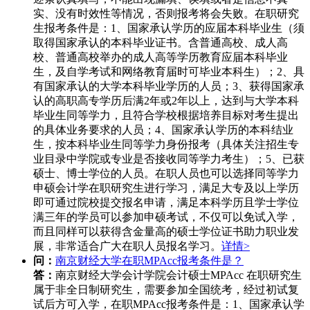
实、没有时效性等情况，否则报考将会失败。在职研究
生报考条件是：1、国家承认学历的应届本科毕业生（须
取得国家承认的本科毕业证书。含普通高校、成人高
校、普通高校举办的成人高等学历教育应届本科毕业
生，及自学考试和网络教育届时可毕业本科生）；2、具
有国家承认的大学本科毕业学历的人员；3、获得国家承
认的高职高专学历后满2年或2年以上，达到与大学本科
毕业生同等学力，且符合学校根据培养目标对考生提出
的具体业务要求的人员；4、国家承认学历的本科结业
生，按本科毕业生同等学力身份报考（具体关注招生专
业目录中学院或专业是否接收同等学力考生）；5、已获
硕士、博士学位的人员。在职人员也可以选择同等学力
申硕会计学在职研究生进行学习，满足大专及以上学历
即可通过院校提交报名申请，满足本科学历且学士学位
满三年的学员可以参加申硕考试，不仅可以免试入学，
而且同样可以获得含金量高的硕士学位证书助力职业发
展，非常适合广大在职人员报名学习。
详情>
问：
南京财经大学在职MPAcc报考条件是？
答：
南京财经大学会计学院会计硕士MPAcc 在职研究生
属于非全日制研究生，需要参加全国统考，经过初试复
试后方可入学，在职MPAcc报考条件是：1、国家承认学