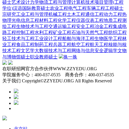
硕士
艺术设计
力学
物流工程与管理
计算机技术
项目管理(工程
学位)
汉语国际教育硕士
农业工程
电气工程
车辆工程
工程硕士
宗研究
工业工程与管理
机械工程
土木工程
通信工程
动力工程热
物理
光电信息工程
材料工程
化学工程
仪器仪表工程
地质工程
测
绘工程
生物技术与工程
交通运输工程
安全工程
冶金工程
集成电
路工程
控制工程
水利工程
矿业工程
石油与天然气工程
纺织工程
轻工技术与工程
工业设计工程
船舶与海洋工程
生物医学工程
林
业工程
食品工程
制药工程
兵器工程
航空工程
航天工程
核能与核
技术工程
文艺学
大数据技术与工程
网络与信息安全
逻辑学
文物
与博物馆硕士
职业教师硕士
换一换
在职研招网官方合作伙伴WWW.ZZYEDU.ORG
学院服务中心：400-037-0535 商务合作：400-037-0535
关于我们 Copyright©ZZYEDU.ORG All Rights Reserved
北京站