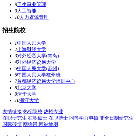
8
卫生事业管理
9
人工智能
10
人力资源管理
招生院校
1
中国人民大学
2
上海财经大学
3
对外经贸大学(青岛)
4
对外经济贸易大学
5
中国人民大学(苏州)
6
中国人民大学杭州班
7
首都经济贸易大学培训中心
8
北京大学
9
清华大学
10
浙江大学
友情链接
热招院校
热招专业
在职研究生
在职硕士
在职博士
同等学力申硕
非全日制研究生
国际硕博
网络班
网站地图