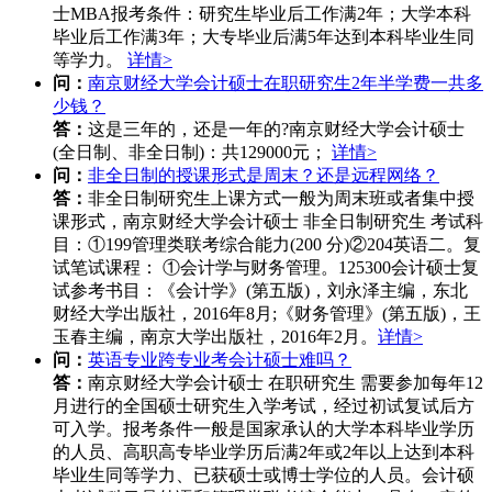
士MBA报考条件：研究生毕业后工作满2年；大学本科
毕业后工作满3年；大专毕业后满5年达到本科毕业生同
等学力。
详情>
问：
南京财经大学会计硕士在职研究生2年半学费一共多
少钱？
答：
这是三年的，还是一年的?南京财经大学会计硕士
(全日制、非全日制)：共129000元；
详情>
问：
非全日制的授课形式是周末？还是远程网络？
答：
非全日制研究生上课方式一般为周末班或者集中授
课形式，南京财经大学会计硕士 非全日制研究生 考试科
目：①199管理类联考综合能力(200 分)②204英语二。复
试笔试课程： ①会计学与财务管理。125300会计硕士复
试参考书目：《会计学》(第五版)，刘永泽主编，东北
财经大学出版社，2016年8月;《财务管理》(第五版)，王
玉春主编，南京大学出版社，2016年2月。
详情>
问：
英语专业跨专业考会计硕士难吗？
答：
南京财经大学会计硕士 在职研究生 需要参加每年12
月进行的全国硕士研究生入学考试，经过初试复试后方
可入学。报考条件一般是国家承认的大学本科毕业学历
的人员、高职高专毕业学历后满2年或2年以上达到本科
毕业生同等学力、已获硕士或博士学位的人员。会计硕