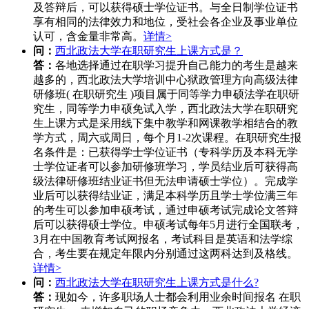
及答辩后，可以获得硕士学位证书。与全日制学位证书
享有相同的法律效力和地位，受社会各企业及事业单位
认可，含金量非常高。
详情>
问：
西北政法大学在职研究生上课方式是？
答：
各地选择通过在职学习提升自己能力的考生是越来
越多的，西北政法大学培训中心狱政管理方向高级法律
研修班( 在职研究生 )项目属于同等学力申硕法学在职研
究生，同等学力申硕免试入学，西北政法大学在职研究
生上课方式是采用线下集中教学和网课教学相结合的教
学方式，周六或周日，每个月1-2次课程。在职研究生报
名条件是：已获得学士学位证书（专科学历及本科无学
士学位证者可以参加研修班学习，学员结业后可获得高
级法律研修班结业证书但无法申请硕士学位）。完成学
业后可以获得结业证，满足本科学历且学士学位满三年
的考生可以参加申硕考试，通过申硕考试完成论文答辩
后可以获得硕士学位。申硕考试每年5月进行全国联考，
3月在中国教育考试网报名，考试科目是英语和法学综
合，考生要在规定年限内分别通过这两科达到及格线。
详情>
问：
西北政法大学在职研究生上课方式是什么?
答：
现如今，许多职场人士都会利用业余时间报名 在职