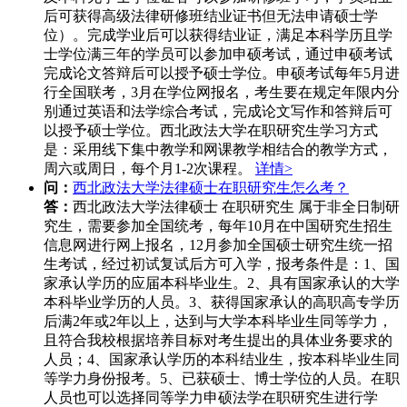
后可获得高级法律研修班结业证书但无法申请硕士学
位）。完成学业后可以获得结业证，满足本科学历且学
士学位满三年的学员可以参加申硕考试，通过申硕考试
完成论文答辩后可以授予硕士学位。申硕考试每年5月进
行全国联考，3月在学位网报名，考生要在规定年限内分
别通过英语和法学综合考试，完成论文写作和答辩后可
以授予硕士学位。西北政法大学在职研究生学习方式
是：采用线下集中教学和网课教学相结合的教学方式，
周六或周日，每个月1-2次课程。
详情>
问：
西北政法大学法律硕士在职研究生怎么考？
答：
西北政法大学法律硕士 在职研究生 属于非全日制研
究生，需要参加全国统考，每年10月在中国研究生招生
信息网进行网上报名，12月参加全国硕士研究生统一招
生考试，经过初试复试后方可入学，报考条件是：1、国
家承认学历的应届本科毕业生。2、具有国家承认的大学
本科毕业学历的人员。3、获得国家承认的高职高专学历
后满2年或2年以上，达到与大学本科毕业生同等学力，
且符合我校根据培养目标对考生提出的具体业务要求的
人员；4、国家承认学历的本科结业生，按本科毕业生同
等学力身份报考。5、已获硕士、博士学位的人员。在职
人员也可以选择同等学力申硕法学在职研究生进行学