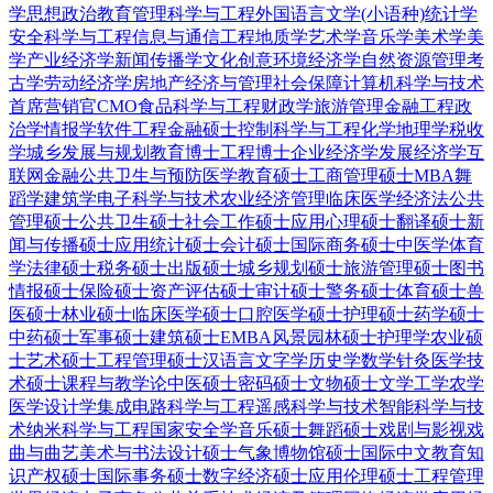
学
思想政治教育
管理科学与工程
外国语言文学(小语种)
统计学
安全科学与工程
信息与通信工程
地质学
艺术学
音乐学
美术学
美
学
产业经济学
新闻传播学
文化创意
环境经济学
自然资源管理
考
古学
劳动经济学
房地产经济与管理
社会保障
计算机科学与技术
首席营销官CMO
食品科学与工程
财政学
旅游管理
金融工程
政
治学
情报学
软件工程
金融硕士
控制科学与工程
化学
地理学
税收
学
城乡发展与规划
教育博士
工程博士
企业经济学
发展经济学
互
联网金融
公共卫生与预防医学
教育硕士
工商管理硕士MBA
舞
蹈学
建筑学
电子科学与技术
农业经济管理
临床医学
经济法
公共
管理硕士
公共卫生硕士
社会工作硕士
应用心理硕士
翻译硕士
新
闻与传播硕士
应用统计硕士
会计硕士
国际商务硕士
中医学
体育
学
法律硕士
税务硕士
出版硕士
城乡规划硕士
旅游管理硕士
图书
情报硕士
保险硕士
资产评估硕士
审计硕士
警务硕士
体育硕士
兽
医硕士
林业硕士
临床医学硕士
口腔医学硕士
护理硕士
药学硕士
中药硕士
军事硕士
建筑硕士
EMBA
风景园林硕士
护理学
农业硕
士
艺术硕士
工程管理硕士
汉语言文字学
历史学
数学
针灸
医学技
术硕士
课程与教学论
中医硕士
密码硕士
文物硕士
文学
工学
农学
医学
设计学
集成电路科学与工程
遥感科学与技术
智能科学与技
术
纳米科学与工程
国家安全学
音乐硕士
舞蹈硕士
戏剧与影视
戏
曲与曲艺
美术与书法
设计硕士
气象
博物馆硕士
国际中文教育
知
识产权硕士
国际事务硕士
数字经济硕士
应用伦理硕士
工程管理