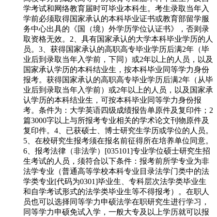
学考试和网络教育届时可毕业本科生。考生录取当年入
学前必须取得国家承认的本科毕业证书或教育部留学服
务中心出具的《国（境）外学历学位认证书》，否则录
取资格无效。2、具有国家承认的大学本科毕业学历的人
员。3、获得国家承认的高职高专毕业学历后满2年（毕
业后到录取当年入学前，下同）或2年以上的人员，以及
国家承认学历的本科结业生，按本科毕业同等学力身份
报考。获得国家承认的高职高专毕业学历后满2年（从毕
业后到录取当年入学前）或2年以上的人员，以及国家承
认学历的本科结业生，可按本科毕业同等学力身份报
考。条件为：大学英语四级成绩报告单原件及复印件；2
篇3000字以上与所报考专业相关的学术论文刊物原件及
复印件。4、已获硕士、博士研究生学历或学位的人员。
5、在校研究生报考须在报名前征得所在培养单位同意。
6、报考法律（非法学）[035101]专业学位硕士研究生招
生考试的人员，须符合以下条件：报考前所学专业为非
法学专业（普通高等学校本科专业目录法学门类中的法
学类专业[代码为0301]毕业生、专科层次法学类毕业生
和自学考试形式的法学类毕业生等不得报考）。在职人
员也可以选择同等学力申硕法学在职研究生进行学习，
同等学力申硕免试入学，一般大专及以上学历就可以报