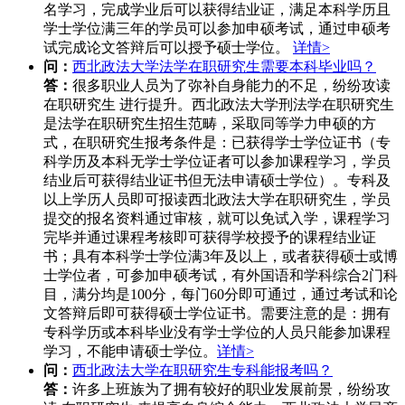
名学习，完成学业后可以获得结业证，满足本科学历且
学士学位满三年的学员可以参加申硕考试，通过申硕考
试完成论文答辩后可以授予硕士学位。
详情>
问：
西北政法大学法学在职研究生需要本科毕业吗？
答：
很多职业人员为了弥补自身能力的不足，纷纷攻读
在职研究生 进行提升。西北政法大学刑法学在职研究生
是法学在职研究生招生范畴，采取同等学力申硕的方
式，在职研究生报考条件是：已获得学士学位证书（专
科学历及本科无学士学位证者可以参加课程学习，学员
结业后可获得结业证书但无法申请硕士学位）。专科及
以上学历人员即可报读西北政法大学在职研究生，学员
提交的报名资料通过审核，就可以免试入学，课程学习
完毕并通过课程考核即可获得学校授予的课程结业证
书；具有本科学士学位满3年及以上，或者获得硕士或博
士学位者，可参加申硕考试，有外国语和学科综合2门科
目，满分均是100分，每门60分即可通过，通过考试和论
文答辩后即可获得硕士学位证书。需要注意的是：拥有
专科学历或本科毕业没有学士学位的人员只能参加课程
学习，不能申请硕士学位。
详情>
问：
西北政法大学在职研究生专科能报考吗？
答：
许多上班族为了拥有较好的职业发展前景，纷纷攻