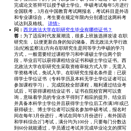
完成论文答辩可以授予硕士学位。申硕考试每年5月进行
全国联考，3月在中国教育考试网报名，考试科目是外语
和专业课综合，考生要在规定年限内分别通过这两科考
试达到及格线。
详情>
问：
西北政法大学在职研究生毕业有哪些证书？
答：
为了适应时代发展潮流，很多上班族选择攻读 在职
研究生 ，以便更新自身的知识储备。西北政法大学行政
法(纪检监察法)方向在职研究生是同等学力申硕的学习
方式，一般需要经过课程学习和申请硕士学位两个阶
段，毕业后可以获得课程结业证书和硕士学位证书。西
北政法大学在职研究生采取资格审核方式入学，无需入
学资格考试，免试入学。在职研究生报名条件是：已获
得学士学位证书（专科学历及本科无学士学位证者可以
参加课程学习）。完成院校全部课程，顺利通过结业考
试后，可获得课程结业证书，证书在院校官网可以查
询，意味着学员的专业水平得到了相应的提升。结业后
并具备本科学士学位并且获得学士学位后工作满3年或已
获得硕士、博士学位者可以报名参加申硕考试，报名时
间在每年3月份进行，考试在同年5月份进行，有外国语
和学科综合2门考试，满分均为100分，只要每门分数达
到60分就能通过，学员通过考试并完成毕业论文的撰写