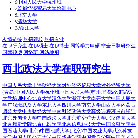
6
中国人民大学杭州班
7
首都经济贸易大学培训中心
8
北京大学
9
清华大学
10
浙江大学
友情链接
热招院校
热招专业
在职研究生
在职硕士
在职博士
同等学力申硕
非全日制研究生
国际硕博
网络班
网站地图
西北政法大学在职研究生
中国人民大学
上海财经大学
对外经济贸易大学
对外经贸大学
(青岛)
中国人民大学杭州班
中国人民大学(苏州)
首都经济贸易
大学培训中心
北京大学
清华大学
浙江大学
南开大学
中国人民大
学广深班
武汉大学
东北大学
四川大学
南京大学
山西大学
内蒙古
师范大学
中央财经大学
中南财经政法大学
高级课程班
考前辅导
北京外国语大学
中国政法大学
北京航空航天大学
北京体育大学
北京舞蹈学院
北京电影学院
北京信息科技大学
中国金融学院
中
国石油大学(北京)
中国地质大学(北京)
中国农业大学
武汉科技
大学
中国人民公安大学
中国戏曲学院
中国音乐学院
中国美术学