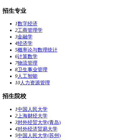
招生专业
1
数字经济
2
工商管理学
3
金融学
4
经济学
5
概率论与数理统计
6
计算数学
7
物流管理
8
卫生事业管理
9
人工智能
10
人力资源管理
招生院校
1
中国人民大学
2
上海财经大学
3
对外经贸大学(青岛)
4
对外经济贸易大学
5
中国人民大学(苏州)