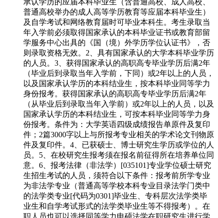
承认学历的应届本科毕业生（含普通高校、成人高校、
普通高校举办的成人高等学历教育等应届本科毕业生）
及自学考试和网络教育届时可毕业本科生。考生录取当
年入学前必须取得国家承认的本科毕业证书或教育部留
学服务中心出具的《国（境）外学历学位认证书》，否
则录取资格无效。2、具有国家承认的大学本科毕业学历
的人员。3、获得国家承认的高职高专毕业学历后满2年
（毕业后到录取当年入学前，下同）或2年以上的人员，
以及国家承认学历的本科结业生，按本科毕业同等学力
身份报考。获得国家承认的高职高专毕业学历后满2年
（从毕业后到录取当年入学前）或2年以上的人员，以及
国家承认学历的本科结业生，可按本科毕业同等学力身
份报考。条件为：大学英语四级成绩报告单原件及复印
件；2篇3000字以上与所报考专业相关的学术论文刊物原
件及复印件。4、已获硕士、博士研究生学历或学位的人
员。5、在校研究生报考须在报名前征得所在培养单位同
意。6、报考法律（非法学）[035101]专业学位硕士研究
生招生考试的人员，须符合以下条件：报考前所学专业
为非法学专业（普通高等学校本科专业目录法学门类中
的法学类专业[代码为0301]毕业生、专科层次法学类毕
业生和自学考试形式的法学类毕业生等不得报考）。在
职人员也可以选择同等学力申硕法学在职研究生进行学