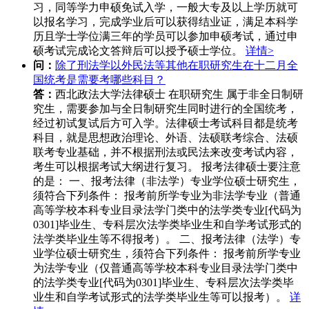
习，同等学力申硕免试入学，一般大专及以上学历就可
以报名学习，完成学业后可以获得结业证，满足本科学
历且学士学位满三年的学员可以参加申硕考试，通过申
硕考试完成论文答辩后可以授予硕士学位。
详情>
问：
除了刑法学以外民法等其他在职研究生在十二月全
国统考是需要考哪些科目？
答：
西北政法大学法律硕士 在职研究生 属于非全日制研
究生，需要参加与全日制研究生同时进行的全国统考，
经过初试复试后方可入学。法律硕士考试科目都是统考
科目，就是思想政治理论、外语、法硕联考综合、法硕
联考专业基础，并不根据刑法或民法来改变考试内容，
考生可以根据考试大纲进行复习。 报考法律硕士要注意
的是： 一、报考法律（非法学）专业学位硕士研究生，
须符合下列条件： 报考前所学专业为非法学专业（普通
高等学校本科专业目录法学门类中的法学类专业[代码为
0301]毕业生、专科层次法学类毕业生和自学考试形式的
法学类毕业生等不得报考）。 二、报考法律（法学）专
业学位硕士研究生，须符合下列条件： 报考前所学专业
为法学专业（仅普通高等学校本科专业目录法学门类中
的法学类专业[代码为0301]毕业生、专科层次法学类毕
业生和自学考试形式的法学类毕业生等可以报考）。
详