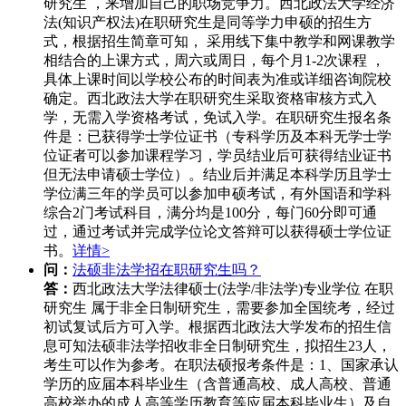
研究生 ，来增加自己的职场竞争力。西北政法大学经济
法(知识产权法)在职研究生是同等学力申硕的招生方
式，根据招生简章可知， 采用线下集中教学和网课教学
相结合的上课方式，周六或周日，每个月1-2次课程 ，
具体上课时间以学校公布的时间表为准或详细咨询院校
确定。西北政法大学在职研究生采取资格审核方式入
学，无需入学资格考试，免试入学。在职研究生报名条
件是：已获得学士学位证书（专科学历及本科无学士学
位证者可以参加课程学习，学员结业后可获得结业证书
但无法申请硕士学位）。结业后并满足本科学历且学士
学位满三年的学员可以参加申硕考试，有外国语和学科
综合2门考试科目，满分均是100分，每门60分即可通
过，通过考试并完成学位论文答辩可以获得硕士学位证
书。
详情>
问：
法硕非法学招在职研究生吗？
答：
西北政法大学法律硕士(法学/非法学)专业学位 在职
研究生 属于非全日制研究生，需要参加全国统考，经过
初试复试后方可入学。根据西北政法大学发布的招生信
息可知法硕非法学招收非全日制研究生，拟招生23人，
考生可以作为参考。在职法硕报考条件是：1、国家承认
学历的应届本科毕业生（含普通高校、成人高校、普通
高校举办的成人高等学历教育等应届本科毕业生）及自