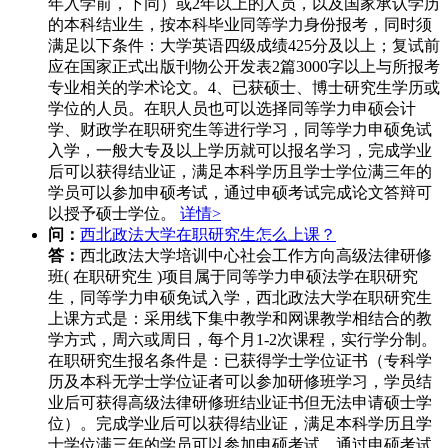
年入学前，下同）或2年以上的人员，以及国家承认学历
的本科结业生，按本科毕业同等学力身份报考，同时须
满足以下条件：大学英语四级成绩425分及以上；复试前
应在国家正式出版刊物公开发表2篇3000字以上与所报考
专业相关的学术论文。4、已获硕士、博士研究生学历或
学位的人员。在职人员也可以选择同等学力申硕会计
学、财政学在职研究生等进行学习，同等学力申硕免试
入学，一般大专及以上学历就可以报名学习，完成学业
后可以获得结业证，满足本科学历且学士学位满三年的
学员可以参加申硕考试，通过申硕考试完成论文答辩可
以授予硕士学位。
详情>
问：
西北政法大学在职研究生怎么上课？
答：
西北政法大学培训中心社会工作方向高级法律研修
班( 在职研究生 )项目属于同等学力申硕法学在职研究
生，同等学力申硕免试入学，西北政法大学在职研究生
上课方式是：采用线下集中教学和网课教学相结合的教
学方式，周六或周日，每个月1-2次课程，实行学分制。
在职研究生报名条件是：已获得学士学位证书（专科学
历及本科无学士学位证者可以参加研修班学习，学员结
业后可获得高级法律研修班结业证书但无法申请硕士学
位）。完成学业后可以获得结业证，满足本科学历且学
士学位满三年的学员可以参加申硕考试，通过申硕考试