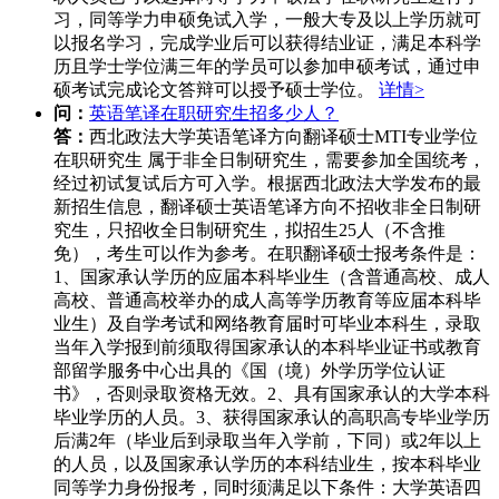
习，同等学力申硕免试入学，一般大专及以上学历就可
以报名学习，完成学业后可以获得结业证，满足本科学
历且学士学位满三年的学员可以参加申硕考试，通过申
硕考试完成论文答辩可以授予硕士学位。
详情>
问：
英语笔译在职研究生招多少人？
答：
西北政法大学英语笔译方向翻译硕士MTI专业学位
在职研究生 属于非全日制研究生，需要参加全国统考，
经过初试复试后方可入学。根据西北政法大学发布的最
新招生信息，翻译硕士英语笔译方向不招收非全日制研
究生，只招收全日制研究生，拟招生25人（不含推
免），考生可以作为参考。在职翻译硕士报考条件是：
1、国家承认学历的应届本科毕业生（含普通高校、成人
高校、普通高校举办的成人高等学历教育等应届本科毕
业生）及自学考试和网络教育届时可毕业本科生，录取
当年入学报到前须取得国家承认的本科毕业证书或教育
部留学服务中心出具的《国（境）外学历学位认证
书》，否则录取资格无效。2、具有国家承认的大学本科
毕业学历的人员。3、获得国家承认的高职高专毕业学历
后满2年（毕业后到录取当年入学前，下同）或2年以上
的人员，以及国家承认学历的本科结业生，按本科毕业
同等学力身份报考，同时须满足以下条件：大学英语四