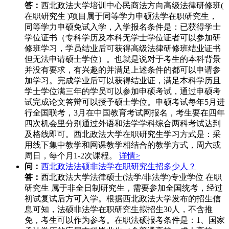
答：
西北政法大学培训中心民商法方向高级法律研修班(
在职研究生 )项目属于同等学力申硕法学在职研究生，
同等学力申硕免试入学，入学报名条件是：已获得学士
学位证书（专科学历及本科无学士学位证者可以参加研
修班学习，学员结业后可获得高级法律研修班结业证书
但无法申请硕士学位）。也就是说对于考生的本科背景
并没有要求，有兴趣的并满足上述条件的都可以申请参
加学习。完成学业后可以获得结业证，满足本科学历且
学士学位满三年的学员可以参加申硕考试，通过申硕考
试完成论文答辩可以授予硕士学位。申硕考试每年5月进
行全国联考，3月在中国教育考试网报名，考生要在四年
四次机会里分别通过外语和法学学科综合两科考试达到
及格线即可。西北政法大学在职研究生学习方式是：采
用线下集中教学和网课教学相结合的教学方式，周六或
周日，每个月1-2次课程。
详情>
问：
西北政法法硕非法学在职研究生招多少人？
答：
西北政法大学法律硕士(法学/非法学)专业学位 在职
研究生 属于非全日制研究生，需要参加全国统考，经过
初试复试后方可入学。根据西北政法大学发布的招生信
息可知，法硕非法学在职研究生拟招生30人，不含推
免，考生可以作为参考。在职法硕报考条件是：1、国家