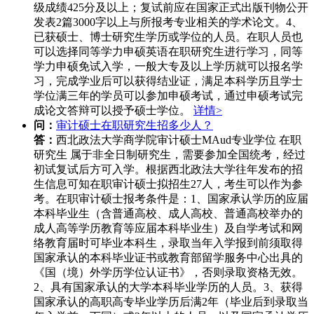
级成绩425分及以上；复试前应在国家正式出版刊物公开
发表2篇3000字以上与所报考专业相关的学术论文。4、
已获硕士、博士研究生学历或学位的人员。在职人员也
可以选择同等学力申硕英语在职研究生进行学习，同等
学力申硕免试入学，一般大专及以上学历就可以报名学
习，完成学业后可以获得结业证，满足本科学历且学士
学位满三年的学员可以参加申硕考试，通过申硕考试完
成论文答辩可以授予硕士学位。
详情>
问：
审计硕士在职研究生招多少人？
答：
西北政法大学商学院审计硕士MAud专业学位 在职
研究生 属于非全日制研究生，需要参加全国统考，经过
初试复试后方可入学。根据西北政法大学往年发布的招
生信息可知在职审计硕士拟招生27人，考生可以作为参
考。在职审计硕士报考条件是：1、国家承认学历的应届
本科毕业生（含普通高校、成人高校、普通高校举办的
成人高等学历教育等应届本科毕业生）及自学考试和网
络教育届时可毕业本科生，录取当年入学报到前须取得
国家承认的本科毕业证书或教育部留学服务中心出具的
《国（境）外学历学位认证书》，否则录取资格无效。
2、具有国家承认的大学本科毕业学历的人员。3、获得
国家承认的高职高专毕业学历后满2年（毕业后到录取当