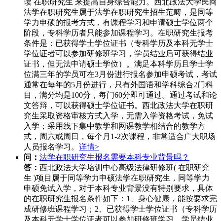
读 在职研究生 来提高自身综合能力。西北政法大学民商
法学在职研究生属于法学在职研究生招生范畴，是同等
学力申硕的报考方式，有课程学习和申请硕士学位两个
阶段，专科学历者只能参加课程学习。在职研究生报考
条件是：已获得学士学位证书（专科学历及本科无学士
学位证者可以参加研修班学习，学员结业后可获得结业
证书，但无法申请硕士学位）。满足本科学历且学士学
位满三年的学员可在3月份进行报名参加申硕考试，考试
通常在每年的5月份进行，只有外国语和学科综合2门科
目，满分均是100分，每门60分即可通过。通过考试和论
文答辩，可以获得硕士学位证书。西北政法大学在职研
究生采取资格审核方式入学，无需入学资格考试，免试
入学；采用线下集中教学和网课教学相结合的教学方
式，周六或周日，每个月1-2次课程，非常适合广大职场
人员报名学习。
详情>
问：
法学在职研究生报名需要本科专业背景吗？
答：
西北政法大学培训中心高级法律研修班( 在职研究
生 )项目属于同等学力申硕法学在职研究生，同等学力
申硕免试入学，对于本科专业背景没有特别要求，具体
的在职研究生报名条件如下：1、身心健康，能按要求完
成研修班课程学习；2、已获得学士学位证书（专科学历
及本科无学士学位证者可以参加研修班学习，学员结业