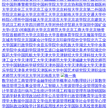
院
中国刑事警察学院
中国科学院大学
北京协和医学院
首都医科
大学
北京化工大学
北京工业大学
北京科技大学
北京第二外国语
学院
北京林业大学
北京理工大学
北京邮电大学
北京交通大学
中
科院心理所
中国传媒大学
北京语言大学
北京农学院
北京建筑大
学
武汉工程大学
四川师范大学
对外经济贸易大学深圳
中国矿业
大学(北京)
河南医药大学
北京师范大学
北京工商大学
北京物资
学院
首都师范大学
北京联合大学
首都体育学院
北京服装学院
北
京城市学院
北京国家会计学院
北京印刷学院
外交学院
北方工业
大学
国家行政学院
中央音乐学院
中央民族大学
湖北大学
中央美
术学院
中央戏剧学院
清华五道口金融学院
湖北美术学院
湖北中
医药大学
中国民航大学
天津大学
天津财经大学
天津科技大学
天
津工业大学
天津理工大学
天津师范大学
天津城建大学
西北师范
大学
中国财政科学研究院
天津外国语大学
天津商业大学
天津音
乐学院
天津美术学院
天津医科大学
中国艺术研究院
天津职业技
术师范大学
河北大学
河北地质大学
换一换
数字经济
工商管理学
金融学
经济学
概率论与数理统计
计算数学
物流管理
卫生事业管理
人工智能
人力资源管理
企业管理
国学
会
计学
英语
流行病与卫生统计学
环境工程
项目管理
市场营销
国际
贸易学
财务管理
政治经济学
公共管理学
行政管理
教育学
法学
管
理学
大数据
中国语言文学
信息资源管理
档案学
社会学
哲学
心理
学
国际政治
保险学
计算机应用技术
外交学
国际关系
投资类
新闻