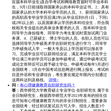
应届本科毕业生)及自学考试和网络教育届时可毕业本科
生，9月1日前须取得国家承认的本科毕业证书。2、具有
国家承认的大学本科毕业学历的人员。3、获得国家承认
的高职高专毕业学历后满2年(从毕业后到9月1日，下同)
或2年以上的，以及国家承认学历的本科结业生，符合我
校相关专业提出的具体业务要求的人员，按本科毕业生
同等学力身份报考。同等学力考生复试时需加试两门业
务课。4、已获硕士、博士学位的人员。在职人员也可以
选择同等学力申硕美术学在职研究生进行学习，同等学
力申硕免试入学，一般大专及以上学历就可以报名学
习。完成学业后可以获得结业证，满足本科学历且学士
学位满三年的学员可以参加申硕考试，通过申硕考试完
成论文答辩后可以授予硕士学位。申硕考试每年5月进行
全国联考，3月在中国考试信息网进行网上报名，考试科
目是外语和专业课综合，考生要在规定年限内分别通过
这两科达到及格线。
详情>
问：
有心理健康教育在职研究生吗？
答：
西华师范大学教育硕士专业学位 在职研究生 属于非
全日制研究生，根据西华师范大学2023年发布的招生信
息可知有心理健康教育方向的非全日制招生，需要参加
全国统考，经过初试复试后方可入学。招生人数是3个