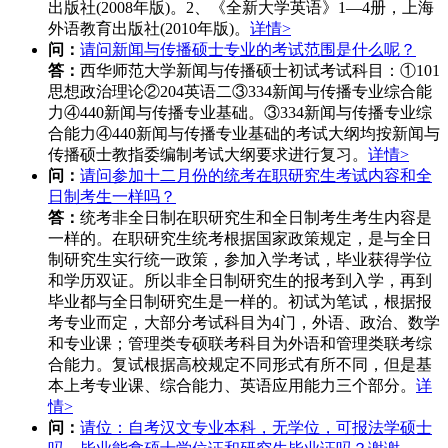
出版社(2008年版)。2、《全新大学英语》1—4册，上海
外语教育出版社(2010年版)。
详情>
问：
请问新闻与传播硕士专业的考试范围是什么呢？
答：
西华师范大学新闻与传播硕士初试考试科目：①101
思想政治理论②204英语二③334新闻与传播专业综合能
力④440新闻与传播专业基础。③334新闻与传播专业综
合能力④440新闻与传播专业基础的考试大纲均按新闻与
传播硕士教指委编制考试大纲要求进行复习。
详情>
问：
请问参加十二月份的统考在职研究生考试内容和全
日制考生一样吗？
答：
统考非全日制在职研究生和全日制考生考生内容是
一样的。在职研究生统考根据国家政策规定，是与全日
制研究生实行统一政策，参加入学考试，毕业获得学位
和学历双证。所以非全日制研究生的报考到入学，再到
毕业都与全日制研究生是一样的。初试为笔试，根据报
考专业而定，大部分考试科目为4门，外语、政治、数学
和专业课；管理类专硕联考科目为外语和管理类联考综
合能力。复试根据高校规定不同形式有所不同，但是基
本上考专业课、综合能力、英语应用能力三个部分。
详
情>
问：
请位：自考汉文专业本科，无学位，可报法学硕士