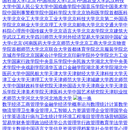
国石油大学(北京)
中国地质大学(北京)
中国农业大学
武汉科技
大学
中国人民公安大学
中国戏曲学院
中国音乐学院
中国美术学
院
中国刑事警察学院
中国科学院大学
北京协和医学院
首都医科
大学
北京化工大学
北京工业大学
北京科技大学
北京第二外国语
学院
北京林业大学
北京理工大学
北京邮电大学
北京交通大学
中
科院心理所
中国传媒大学
北京语言大学
北京农学院
北京建筑大
学
武汉工程大学
四川师范大学
对外经济贸易大学深圳
中国矿业
大学(北京)
河南医药大学
北京师范大学
北京工商大学
北京物资
学院
首都师范大学
北京联合大学
首都体育学院
北京服装学院
北
京城市学院
北京国家会计学院
北京印刷学院
外交学院
北方工业
大学
国家行政学院
中央音乐学院
中央民族大学
湖北大学
中央美
术学院
中央戏剧学院
清华五道口金融学院
湖北美术学院
湖北中
医药大学
中国民航大学
天津大学
天津财经大学
天津科技大学
天
津工业大学
天津理工大学
天津师范大学
天津城建大学
西北师范
大学
中国财政科学研究院
天津外国语大学
天津商业大学
天津音
乐学院
天津美术学院
天津医科大学
中国艺术研究院
天津职业技
术师范大学
河北大学
河北地质大学
换一换
数字经济
工商管理学
金融学
经济学
概率论与数理统计
计算数学
物流管理
卫生事业管理
人工智能
人力资源管理
企业管理
国学
会
计学
英语
流行病与卫生统计学
环境工程
项目管理
市场营销
国际
贸易学
财务管理
政治经济学
公共管理学
行政管理
教育学
法学
管
理学
大数据
中国语言文学
信息资源管理
档案学
社会学
哲学
心理