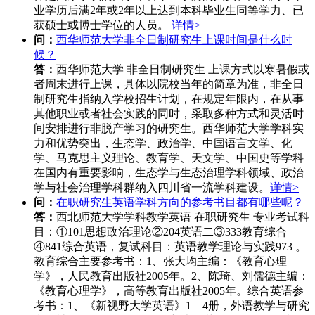
业学历后满2年或2年以上达到本科毕业生同等学力、已
获硕士或博士学位的人员。
详情>
问：
西华师范大学非全日制研究生上课时间是什么时
候？
答：
西华师范大学 非全日制研究生 上课方式以寒暑假或
者周末进行上课，具体以院校当年的简章为准，非全日
制研究生指纳入学校招生计划，在规定年限内，在从事
其他职业或者社会实践的同时，采取多种方式和灵活时
间安排进行非脱产学习的研究生。西华师范大学学科实
力和优势突出，生态学、政治学、中国语言文学、化
学、马克思主义理论、教育学、天文学、中国史等学科
在国内有重要影响，生态学与生态治理学科领域、政治
学与社会治理学科群纳入四川省一流学科建设。
详情>
问：
在职研究生英语学科方向的参考书目都有哪些呢？
答：
西北师范大学学科教学英语 在职研究生 专业考试科
目：①101思想政治理论②204英语二③333教育综合
④841综合英语，复试科目：英语教学理论与实践973 。
教育综合主要参考书：1、张大均主编：《教育心理
学》，人民教育出版社2005年。2、陈琦、刘儒德主编：
《教育心理学》，高等教育出版社2005年。综合英语参
考书：1、《新视野大学英语》1—4册，外语教学与研究