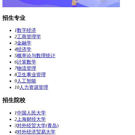
招生专业
1
数字经济
2
工商管理学
3
金融学
4
经济学
5
概率论与数理统计
6
计算数学
7
物流管理
8
卫生事业管理
9
人工智能
10
人力资源管理
招生院校
1
中国人民大学
2
上海财经大学
3
对外经贸大学(青岛)
4
对外经济贸易大学