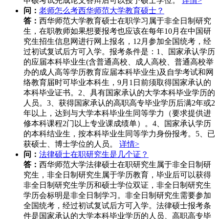
申硕考试完成论文答辩后可以授予硕士学位。
详情>
问：
老师怎么考西华师范大学教育硕士？
答：
西华师范大学教育硕士在职学习属于非全日制研究
生，在职教师如果想要报考也应该在每年10月在中国研
究生招生信息网进行网上报名，12月参加全国统考，经
过初试复试后方可入学。报考条件是：1、国家承认学历
的应届本科毕业生(含普通高校、成人高校、普通高校举
办的成人高等学历教育应届本科毕业生)及自学考试和网
络教育届时可毕业本科生，9月1日前须取得国家承认的
本科毕业证书。2、具有国家承认的大学本科毕业学历的
人员。3、获得国家承认的高职高专毕业学历后满2年或2
年以上，达到与大学本科毕业生同等学力（要求提供进
修本科课程2门以上专业课成绩单）。4、国家承认学历
的本科结业生，按本科毕业生同等学力身份报考。5、已
获硕士、博士学位的人员。
详情>
问：
法律硕士在职研究生是几个证？
答：
西华师范大学法律硕士在职研究生属于非全日制研
究生，非全日制研究生属于学历教育，毕业后可以获得
非全日制研究生学历和硕士学位双证，非全日制研究生
学历会标明是非全日制学习。非全日制研究生需要参加
全国统考，经过初试复试后方可入学。法律硕士报考条
件是国家承认的大学本科毕业学历的人员、高职高专毕