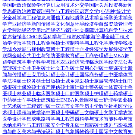
学
国际政治
保险学
计算机应用技术
外交学
国际关系
投资类
新闻
学
思想政治教育
管理科学与工程
外国语言文学(小语种)
统计学
安全科学与工程
信息与通信工程
地质学
艺术学
音乐学
美术学
美
学
产业经济学
新闻传播学
文化创意
环境经济学
自然资源管理
考
古学
劳动经济学
房地产经济与管理
社会保障
计算机科学与技术
首席营销官CMO
食品科学与工程
财政学
旅游管理
金融工程
政
治学
情报学
软件工程
金融硕士
控制科学与工程
化学
地理学
税收
学
城乡发展与规划
教育博士
工程博士
企业经济学
发展经济学
互
联网金融
公共卫生与预防医学
教育硕士
工商管理硕士MBA
舞
蹈学
建筑学
电子科学与技术
农业经济管理
临床医学
经济法
公共
管理硕士
公共卫生硕士
社会工作硕士
应用心理硕士
翻译硕士
新
闻与传播硕士
应用统计硕士
会计硕士
国际商务硕士
中医学
体育
学
法律硕士
税务硕士
出版硕士
城乡规划硕士
旅游管理硕士
图书
情报硕士
保险硕士
资产评估硕士
审计硕士
警务硕士
体育硕士
兽
医硕士
林业硕士
临床医学硕士
口腔医学硕士
护理硕士
药学硕士
中药硕士
军事硕士
建筑硕士
EMBA
风景园林硕士
护理学
农业硕
士
艺术硕士
工程管理硕士
汉语言文字学
历史学
数学
针灸
医学技
术硕士
课程与教学论
中医硕士
密码硕士
文物硕士
文学
工学
农学
医学
设计学
集成电路科学与工程
遥感科学与技术
智能科学与技
术
纳米科学与工程
国家安全学
音乐硕士
舞蹈硕士
戏剧与影视
戏
曲与曲艺
美术与书法
设计硕士
气象
博物馆硕士
国际中文教育
知