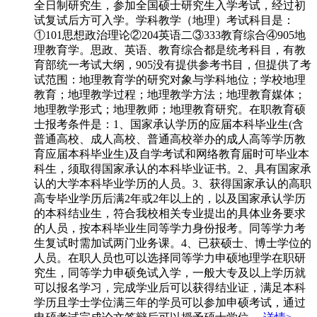
全日制研究生，参加全国硕士研究生入学考试，经过初
试复试后方可入学。学科教学（地理）考试科目是：
①101思想政治理论②204英语二③333教育综合④905地
理教育学。思政、英语、教育综合都是统考科目，有教
育部统一考试大纲，905没有提供参考书目，但提供了考
试范围：地理教育学的研究对象与学科地位；学校地理
教育；地理教学过程；地理教学方法；地理教育媒体；
地理教学形式；地理教师；地理教育研究。在职教育硕
士报考条件是：1、国家承认学历的应届本科毕业生(含
普通高校、成人高校、普通高校举办的成人高等学历教
育应届本科毕业生)及自学考试和网络教育届时可毕业本
科生，须取得国家承认的本科毕业证书。2、具有国家承
认的大学本科毕业学历的人员。3、获得国家承认的高职
高专毕业学历后满2年或2年以上的，以及国家承认学历
的本科结业生，符合我校相关专业提出的具体业务要求
的人员，按本科毕业生同等学力身份报考。同等学力考
生复试时需加试两门业务课。4、已获硕士、博士学位的
人员。在职人员也可以选择同等学力申硕地理学在职研
究生，同等学力申硕免试入学，一般大专及以上学历就
可以报名学习，完成学业后可以获得结业证，满足本科
学历且学士学位满三年的学员可以参加申硕考试，通过