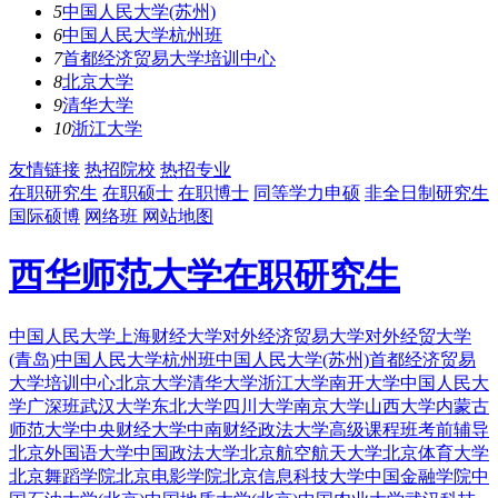
5
中国人民大学(苏州)
6
中国人民大学杭州班
7
首都经济贸易大学培训中心
8
北京大学
9
清华大学
10
浙江大学
友情链接
热招院校
热招专业
在职研究生
在职硕士
在职博士
同等学力申硕
非全日制研究生
国际硕博
网络班
网站地图
西华师范大学在职研究生
中国人民大学
上海财经大学
对外经济贸易大学
对外经贸大学
(青岛)
中国人民大学杭州班
中国人民大学(苏州)
首都经济贸易
大学培训中心
北京大学
清华大学
浙江大学
南开大学
中国人民大
学广深班
武汉大学
东北大学
四川大学
南京大学
山西大学
内蒙古
师范大学
中央财经大学
中南财经政法大学
高级课程班
考前辅导
北京外国语大学
中国政法大学
北京航空航天大学
北京体育大学
北京舞蹈学院
北京电影学院
北京信息科技大学
中国金融学院
中