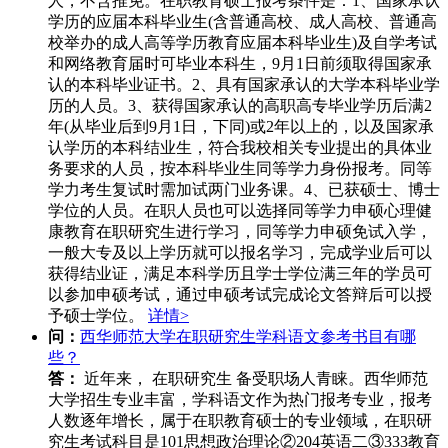
人，不含推免。在职教育硕士报考条件是：1、国家承认
学历的应届本科毕业生(含普通高校、成人高校、普通高
校举办的成人高等学历教育应届本科毕业生)及自学考试
和网络教育届时可毕业本科生，9月1日前须取得国家承
认的本科毕业证书。2、具有国家承认的大学本科毕业学
历的人员。3、获得国家承认的高职高专毕业学历后满2
年(从毕业后到9月1日，下同)或2年以上的，以及国家承
认学历的本科结业生，符合我校相关专业提出的具体业
务要求的人员，按本科毕业生同等学力身份报考。同等
学力考生复试时需加试两门业务课。4、已获硕士、博士
学位的人员。在职人员也可以选择同等学力申硕心理健
康教育在职研究生进行学习，同等学力申硕免试入学，
一般大专及以上学历就可以报名学习，完成学业后可以
获得结业证，满足本科学历且学士学位满三年的学员可
以参加申硕考试，通过申硕考试完成论文答辩后可以授
予硕士学位。
详情>
问：
西华师范大学在职研究生学科语文参考书目有哪
些？
答：
近年来， 在职研究生 备受职场人青睐。西华师范
大学招生专业丰富，学科语文作为热门报考专业，报考
人数逐年增长，属于在职教育硕士的专业领域，在职研
究生考试科目是101思想政治理论②204英语二③333教育