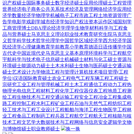
识产权硕士
国际事务硕士
数字经济硕士
应用伦理硕士
工程管理
世界经济
电子商务
公共关系
技术经济及管理
网络经济学
应用经
济学
数量经济学
物理学
机械电子工程
市政工程
土地资源管理
广
告学
电影学
戏剧学
城市经济学
知识产权法
资本运作
区域国别学
工商管理博士DBA
理论经济学
理学
生物学
材料科学与工程
食
品与营养硕士
马克思主义理论
职业技术教育
研究生院
马克思主
义哲学
科学技术哲学
伦理学
中国哲学
区域经济学
西方经济学
国
民经济学
心理健康教育
学前教育
小学教育
德语
日语
传播学
中国
古代史
中国近现代史
马克思主义基本原理
环境科学与工程
航空
宇航科学与技术
电子信息硕士
机械硕士
材料与化工硕士
资源与
环境硕士
能源动力硕士
土木水利硕士
生物与医药硕士
交通运输
硕士
艺术设计
力学
物流工程与管理
计算机技术
项目管理(工程
学位)
汉语国际教育硕士
农业工程
电气工程
车辆工程
工程硕士
宗研究
工业工程与管理
机械工程
土木工程
通信工程
动力工程热
物理
光电信息工程
材料工程
化学工程
仪器仪表工程
地质工程
测
绘工程
生物技术与工程
交通运输工程
安全工程
冶金工程
集成电
路工程
控制工程
水利工程
矿业工程
石油与天然气工程
纺织工程
轻工技术与工程
工业设计工程
船舶与海洋工程
生物医学工程
林
业工程
食品工程
制药工程
兵器工程
航空工程
航天工程
核能与核
技术工程
文艺学
大数据技术与工程
网络与信息安全
逻辑学
文物
与博物馆硕士
职业教师硕士
换一换