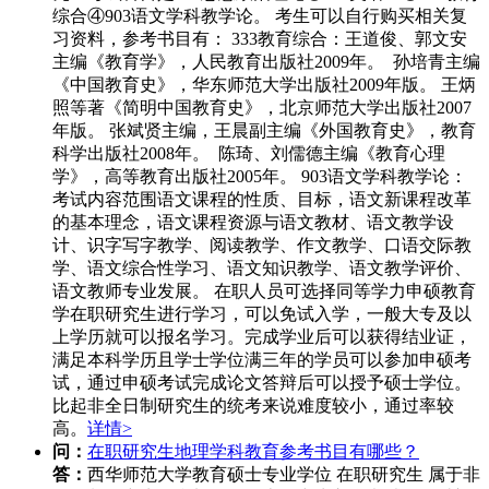
综合④903语文学科教学论。 考生可以自行购买相关复
习资料，参考书目有： 333教育综合：王道俊、郭文安
主编《教育学》，人民教育出版社2009年。 孙培青主编
《中国教育史》，华东师范大学出版社2009年版。 王炳
照等著《简明中国教育史》，北京师范大学出版社2007
年版。 张斌贤主编，王晨副主编《外国教育史》，教育
科学出版社2008年。 陈琦、刘儒德主编《教育心理
学》，高等教育出版社2005年。 903语文学科教学论：
考试内容范围语文课程的性质、目标，语文新课程改革
的基本理念，语文课程资源与语文教材、语文教学设
计、识字写字教学、阅读教学、作文教学、口语交际教
学、语文综合性学习、语文知识教学、语文教学评价、
语文教师专业发展。 在职人员可选择同等学力申硕教育
学在职研究生进行学习，可以免试入学，一般大专及以
上学历就可以报名学习。完成学业后可以获得结业证，
满足本科学历且学士学位满三年的学员可以参加申硕考
试，通过申硕考试完成论文答辩后可以授予硕士学位。
比起非全日制研究生的统考来说难度较小，通过率较
高。
详情>
问：
在职研究生地理学科教育参考书目有哪些？
答：
西华师范大学教育硕士专业学位 在职研究生 属于非