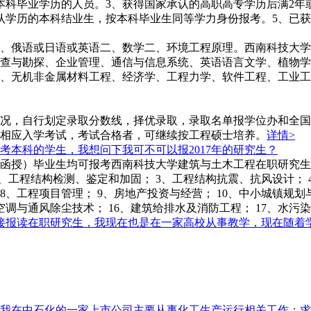
本科毕业学历的人员。3、获得国家承认的高职高专学历后满2年
认学历的本科结业生，按本科毕业生同等学力身份报考。5、已
、俄语或日语或英语二、数学二、环境工程原理。西南科技大学
查与勘探、企业管理、通信与信息系统、英语语言文学、植物学
、无机非金属材料工程、经济学、工程力学、软件工程、工业工
况，自行划定录取分数线，择优录取，录取名单报学位办和全国
相应入学考试，考试合格者，可继续按工程硕士培养。
详情>
考本科的学生，我想问下我可不可以报2017年的研究生？
函授）毕业生均可报考西南科技大学建筑与土木工程在职研究生
、工程结构检测、鉴定和加固； 3、工程结构抗震、抗风设计； 4
8、工程项目管理； 9、房地产投资与经营； 10、中小城镇规划与
通空调与通风除尘技术； 16、建筑给排水及消防工程； 17、水污
接报读在职研究生，我现在也是在一家高校从事教学，现在随着
我在中石化的一家上市公司主要从事化工生产运行相关工作；求