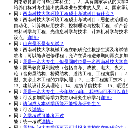
网络教育届时可毕业本科生）。2、具有国家承认的大学
培养目标对考生提出的具体业务要求的人员；4、国家承
问：
西南科技大学环境工程硕士考试科目有什么？
答：
西南科技大学环境工程硕士考试科目：思想政治理论
自动化、计算机应用技术、控制理论与控制工程、矿产普
材料科学与工程、光信息科学与技术、计算机科学与技术
设点。
详情>
问：
山东是不是有免试？
答：
西南科技大学机械工程在职研究生根据生源及考试情
准者，可以随班进修课程，允许在课程进修期间再次参加
问：
我是一名大专生，但是同时也是一名西南科技大学自
答：
国民教育系列院校（包括自考、成教、电大、夜大、
论（含房屋结构、桥梁结构、道路工程、工程抗震）； 2
型、复杂土木工程的力学问题； 7、土木工程施工技术； 
13、建筑设计及其理论； 14、建筑节能技术； 15、暖
问：
我是一名大专生，今年毕业4年，我想问可不可以直
答：
可以参加同等学力类在职研究生班学习
详情>
问：
请问成人本科学历能不能报考研究生？
答：
可以
详情>
问：
入学考试可能考不过
答：
统一考试
详情>
问：
我想问问大专学历可不可以报考贵校的在职研究生；