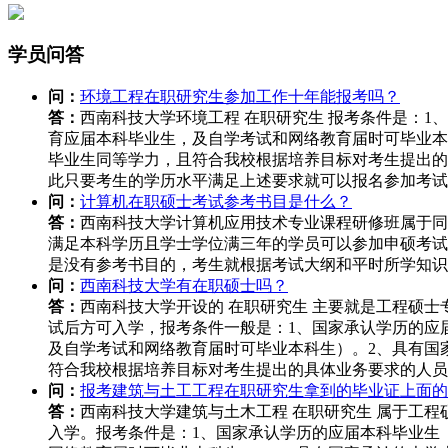
学员问答
问：
环境工程在职研究生参加工作十年能报考吗？
答：
西南科技大学环境工程 在职研究生 报考条件是：
育应届本科毕业生，及自学考试和网络教育届时可毕业本
毕业生同等学力，且符合我校根据培养目标对考生提出的
此只要考生的学历水平满足上述要求就可以报名参加考
问：
计算机在职硕士考试参考书目是什么？
答：
西南科技大学计算机应用技术专业课程研修班属于同
满足本科学历且学士学位满三年的学员可以参加申硕考试
是没有参考书目的，考生就根据考试大纲和平时所学知
问：
西南科技大学有在职硕士吗？
答：
西南科技大学开设的 在职研究生 主要就是工程硕
试后方可入学，报考条件一般是：1、国家承认学历的应
及自学考试和网络教育届时可毕业本科生）。2、具有国
符合我校根据培养目标对考生提出的具体业务要求的人员
问：
报考建筑与土工工程在职研究生拿到的毕业证上面的
答：
西南科技大学建筑与土木工程 在职研究生 属于工
入学。报考条件是：1、国家承认学历的应届本科毕业生