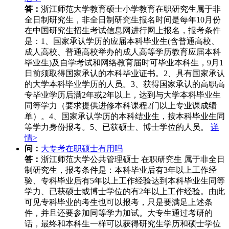
答：
浙江师范大学教育硕士小学教育在职研究生属于非
全日制研究生，非全日制研究生报名时间是每年10月份
在中国研究生招生考试信息网进行网上报名，报考条件
是：1、国家承认学历的应届本科毕业生(含普通高校、
成人高校、普通高校举办的成人高等学历教育应届本科
毕业生)及自学考试和网络教育届时可毕业本科生，9月1
日前须取得国家承认的本科毕业证书。2、具有国家承认
的大学本科毕业学历的人员。3、获得国家承认的高职高
专毕业学历后满2年或2年以上，达到与大学本科毕业生
同等学力（要求提供进修本科课程2门以上专业课成绩
单）。4、国家承认学历的本科结业生，按本科毕业生同
等学力身份报考。5、已获硕士、博士学位的人员。
详
情>
问：
大专考在职硕士有用吗
答：
浙江师范大学公共管理硕士 在职研究生 属于非全日
制研究生，报考条件是：本科毕业后有3年以上工作经
验、专科毕业后有5年以上工作经验达到本科毕业生同等
学力、已获硕士或博士学位的有2年以上工作经验。由此
可见专科毕业的考生也可以报考，只是要满足上述条
件，并且还要参加同等学力加试。大专生通过考研的
话，最终和本科生一样可以获得研究生学历和硕士学位