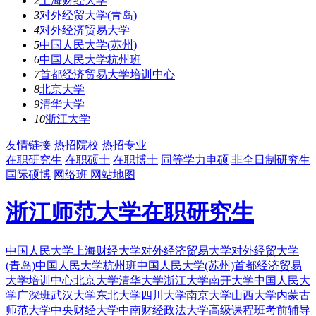
2
上海财经大学
3
对外经贸大学(青岛)
4
对外经济贸易大学
5
中国人民大学(苏州)
6
中国人民大学杭州班
7
首都经济贸易大学培训中心
8
北京大学
9
清华大学
10
浙江大学
友情链接
热招院校
热招专业
在职研究生
在职硕士
在职博士
同等学力申硕
非全日制研究生
国际硕博
网络班
网站地图
浙江师范大学在职研究生
中国人民大学
上海财经大学
对外经济贸易大学
对外经贸大学
(青岛)
中国人民大学杭州班
中国人民大学(苏州)
首都经济贸易
大学培训中心
北京大学
清华大学
浙江大学
南开大学
中国人民大
学广深班
武汉大学
东北大学
四川大学
南京大学
山西大学
内蒙古
师范大学
中央财经大学
中南财经政法大学
高级课程班
考前辅导