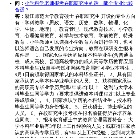
问：
小学科学老师报考在职研究生的话，哪个专业比较
合适？
答：
浙江师范大学教育硕士 在职研究生 开设的专业方向
有：学科教学（思政、语文、历史、数学、物理、化
学、生物、地理）、教育管理、现代教育技术、小学教
育、心理健康教育、科学与技术教育、学前教育、特殊
教育，小学教师可以选择小学教育方向进行学习，也可
以选择适合自己发展的专业方向，教育在职研究生报考
条件是： 1、国家承认学历的应届本科毕业生(含普通高
校、成人高校、普通高校举办的成人高等学历教育应届
本科毕业生)及自学考试和网络教育届时可毕业本科生，
9月1日前须取得国家承认的本科毕业证书。 2、具有国
家承认的大学本科毕业学历的人员。 3、获得国家承认
的高职高专毕业学历后满2年或2年以上，达到与大学本
科毕业生同等学力（要求提供进修本科课程2门以上专业
课成绩单）。 4、国家承认学历的本科结业生，按本科
毕业生同等学力身份报考。 5、已获硕士、博士学位的
人员。 6、在校研究生报考须在报名前征得所在培养单
位同意。 7、报考教育硕士中的教育管理需要符合： 大
学本科毕业后有3年以上工作经验的人员；或获得国家承
认的高职高专学历后，有5年以上工作经验，达到与大学