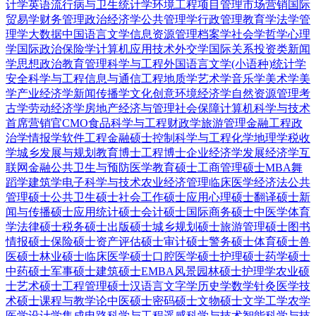
计学
英语
流行病与卫生统计学
环境工程
项目管理
市场营销
国际
贸易学
财务管理
政治经济学
公共管理学
行政管理
教育学
法学
管
理学
大数据
中国语言文学
信息资源管理
档案学
社会学
哲学
心理
学
国际政治
保险学
计算机应用技术
外交学
国际关系
投资类
新闻
学
思想政治教育
管理科学与工程
外国语言文学(小语种)
统计学
安全科学与工程
信息与通信工程
地质学
艺术学
音乐学
美术学
美
学
产业经济学
新闻传播学
文化创意
环境经济学
自然资源管理
考
古学
劳动经济学
房地产经济与管理
社会保障
计算机科学与技术
首席营销官CMO
食品科学与工程
财政学
旅游管理
金融工程
政
治学
情报学
软件工程
金融硕士
控制科学与工程
化学
地理学
税收
学
城乡发展与规划
教育博士
工程博士
企业经济学
发展经济学
互
联网金融
公共卫生与预防医学
教育硕士
工商管理硕士MBA
舞
蹈学
建筑学
电子科学与技术
农业经济管理
临床医学
经济法
公共
管理硕士
公共卫生硕士
社会工作硕士
应用心理硕士
翻译硕士
新
闻与传播硕士
应用统计硕士
会计硕士
国际商务硕士
中医学
体育
学
法律硕士
税务硕士
出版硕士
城乡规划硕士
旅游管理硕士
图书
情报硕士
保险硕士
资产评估硕士
审计硕士
警务硕士
体育硕士
兽
医硕士
林业硕士
临床医学硕士
口腔医学硕士
护理硕士
药学硕士
中药硕士
军事硕士
建筑硕士
EMBA
风景园林硕士
护理学
农业硕
士
艺术硕士
工程管理硕士
汉语言文字学
历史学
数学
针灸
医学技
术硕士
课程与教学论
中医硕士
密码硕士
文物硕士
文学
工学
农学
医学
设计学
集成电路科学与工程
遥感科学与技术
智能科学与技