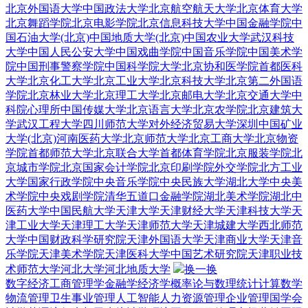
北京外国语大学
中国政法大学
北京航空航天大学
北京体育大学
北京舞蹈学院
北京电影学院
北京信息科技大学
中国金融学院
中
国石油大学(北京)
中国地质大学(北京)
中国农业大学
武汉科技
大学
中国人民公安大学
中国戏曲学院
中国音乐学院
中国美术学
院
中国刑事警察学院
中国科学院大学
北京协和医学院
首都医科
大学
北京化工大学
北京工业大学
北京科技大学
北京第二外国语
学院
北京林业大学
北京理工大学
北京邮电大学
北京交通大学
中
科院心理所
中国传媒大学
北京语言大学
北京农学院
北京建筑大
学
武汉工程大学
四川师范大学
对外经济贸易大学深圳
中国矿业
大学(北京)
河南医药大学
北京师范大学
北京工商大学
北京物资
学院
首都师范大学
北京联合大学
首都体育学院
北京服装学院
北
京城市学院
北京国家会计学院
北京印刷学院
外交学院
北方工业
大学
国家行政学院
中央音乐学院
中央民族大学
湖北大学
中央美
术学院
中央戏剧学院
清华五道口金融学院
湖北美术学院
湖北中
医药大学
中国民航大学
天津大学
天津财经大学
天津科技大学
天
津工业大学
天津理工大学
天津师范大学
天津城建大学
西北师范
大学
中国财政科学研究院
天津外国语大学
天津商业大学
天津音
乐学院
天津美术学院
天津医科大学
中国艺术研究院
天津职业技
术师范大学
河北大学
河北地质大学
换一换
数字经济
工商管理学
金融学
经济学
概率论与数理统计
计算数学
物流管理
卫生事业管理
人工智能
人力资源管理
企业管理
国学
会