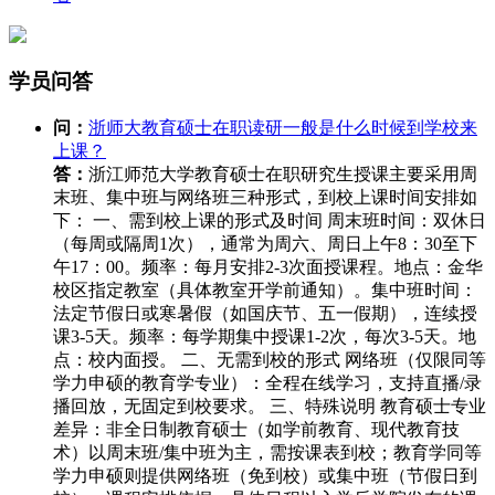
学员问答
问：
浙师大教育硕士在职读研一般是什么时候到学校来
上课？
答：
浙江师范大学教育硕士在职研究生授课主要采用‌周
末班、集中班与网络班‌三种形式，到校上课时间安排如
下： 一、需到校上课的形式及时间 周末班‌时间‌：双休日
（每周或隔周1次），通常为‌周六、周日‌上午8：30至下
午17：00。频率‌：每月安排2-3次面授课程。地点‌：金华
校区指定教室（具体教室开学前通知）。集中班‌时间‌：
法定节假日或寒暑假（如国庆节、五一假期），连续授
课3-5天。频率‌：每学期集中授课1-2次，每次3-5天。地
点‌：校内面授。 二、无需到校的形式 网络班‌（仅限同等
学力申硕的教育学专业）：全程在线学习，支持直播/录
播回放，‌无固定到校要求‌。 三、特殊说明 教育硕士专业
差异‌：非全日制教育硕士（如学前教育、现代教育技
术）以‌周末班/集中班为主‌，需按课表到校；教育学同等
学力申硕则提供‌网络班‌（免到校）或‌集中班‌（节假日到