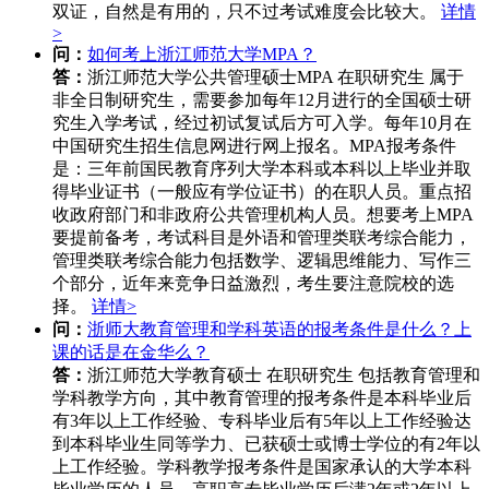
双证，自然是有用的，只不过考试难度会比较大。
详情
>
问：
如何考上浙江师范大学MPA？
答：
浙江师范大学公共管理硕士MPA 在职研究生 属于
非全日制研究生，需要参加每年12月进行的全国硕士研
究生入学考试，经过初试复试后方可入学。每年10月在
中国研究生招生信息网进行网上报名。MPA报考条件
是：三年前国民教育序列大学本科或本科以上毕业并取
得毕业证书（一般应有学位证书）的在职人员。重点招
收政府部门和非政府公共管理机构人员。想要考上MPA
要提前备考，考试科目是外语和管理类联考综合能力，
管理类联考综合能力包括数学、逻辑思维能力、写作三
个部分，近年来竞争日益激烈，考生要注意院校的选
择。
详情>
问：
浙师大教育管理和学科英语的报考条件是什么？上
课的话是在金华么？
答：
浙江师范大学教育硕士 在职研究生 包括教育管理和
学科教学方向，其中教育管理的报考条件是本科毕业后
有3年以上工作经验、专科毕业后有5年以上工作经验达
到本科毕业生同等学力、已获硕士或博士学位的有2年以
上工作经验。学科教学报考条件是国家承认的大学本科