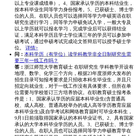
以上专业课成绩单）。4、国家承认学历的本科结业生，
按本科毕业生同等学力身份报考。5、已获硕士、博士学
位的人员。在职人员也可以选择同等学力申硕英语在职
研究生进行学习，同等学力申硕免试入学，一般大专及
以上学历就可以报名学习，完成学业后可以获得结业
证，满足本科学历且学士学位满三年的学员可以参加申
硕考试，通过申硕考试完成论文答辩后可以授予硕士学
位。
详情>
问：
本科学历（有学位）读学科教学非全日制研究生需
要三年一线工作吗？
答：
浙江师范大学教育硕士 在职研究生 学科教学开设有
地理、数学、化学三个方向，根据23年度浙师大发布的
招生目录可知报考要求是只招收本科生毕业生，并且只
招定向就业生，对于一线工作没有具体要求，但所在单
位需要与学校签订三方培养协议。在职教育硕士报考条
件是：1、国家承认学历的应届本科毕业生(含普通高
校、成人高校、普通高校举办的成人高等学历教育应届
本科毕业生)及自学考试和网络教育届时可毕业本科生，
9月1日前须取得国家承认的本科毕业证书。2、具有国家
承认的大学本科毕业学历的人员。3、已获硕士、博士学
位的人员。在职人员也可以选择同等学力申硕教育学在