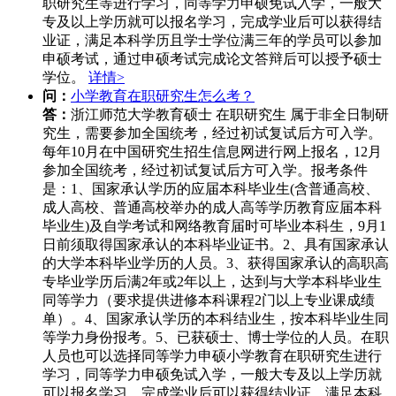
职研究生等进行学习，同等学力申硕免试入学，一般大
专及以上学历就可以报名学习，完成学业后可以获得结
业证，满足本科学历且学士学位满三年的学员可以参加
申硕考试，通过申硕考试完成论文答辩后可以授予硕士
学位。
详情>
问：
小学教育在职研究生怎么考？
答：
浙江师范大学教育硕士 在职研究生 属于非全日制研
究生，需要参加全国统考，经过初试复试后方可入学。
每年10月在中国研究生招生信息网进行网上报名，12月
参加全国统考，经过初试复试后方可入学。报考条件
是：1、国家承认学历的应届本科毕业生(含普通高校、
成人高校、普通高校举办的成人高等学历教育应届本科
毕业生)及自学考试和网络教育届时可毕业本科生，9月1
日前须取得国家承认的本科毕业证书。2、具有国家承认
的大学本科毕业学历的人员。3、获得国家承认的高职高
专毕业学历后满2年或2年以上，达到与大学本科毕业生
同等学力（要求提供进修本科课程2门以上专业课成绩
单）。4、国家承认学历的本科结业生，按本科毕业生同
等学力身份报考。5、已获硕士、博士学位的人员。在职
人员也可以选择同等学力申硕小学教育在职研究生进行
学习，同等学力申硕免试入学，一般大专及以上学历就
可以报名学习，完成学业后可以获得结业证，满足本科