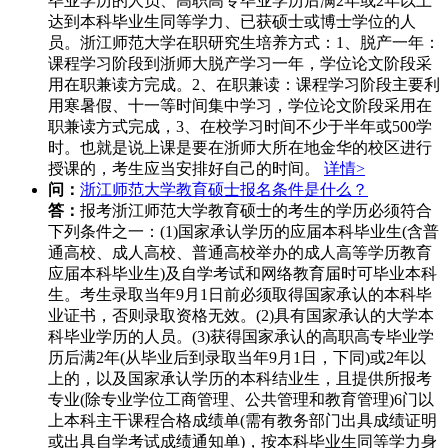
毕业学历的人员、高职高专毕业学历后满2年或2年以上
达到本科毕业生同等学力、已获硕士或博士学位的人
员。浙江师范大学在职研究生培养方式：1、脱产一年：
课程学习阶段到浙师大脱产学习一年，学位论文阶段采
用在职兼读方完成。2、在职兼读：课程学习阶段主要利
用寒暑假、十一等时间集中学习，学位论文阶段采用在
职兼读方式完成，3、在校学习时间不少于半年或500学
时。也就是说上课是要在浙师大所在地金华的校区进行
授课的，考生应当安排好自己的时间。
详情>
问：
浙江师范大学教育硕士报名条件是什么？
答：
报考浙江师范大学教育硕士的考生的学历必须符合
下列条件之一：(1)国家承认学历的应届本科毕业生(含普
通高校、成人高校、普通高校举办的成人高等学历教育
应届本科毕业生)及自学考试和网络教育届时可毕业本科
生。考生录取当年9月1日前必须取得国家承认的本科毕
业证书，否则录取资格无效。(2)具有国家承认的大学本
科毕业学历的人员。(3)获得国家承认的高职高专毕业学
历后满2年(从毕业后到录取当年9月1日，下同)或2年以
上的，以及国家承认学历的本科结业生，且提供所报考
专业(除专业学位工商管理、公共管理和教育管理)6门以
上本科主干课程合格成绩单(需有教务部门出具成绩证明
或出具自学考试成绩通知单)，按本科毕业生同等学力身