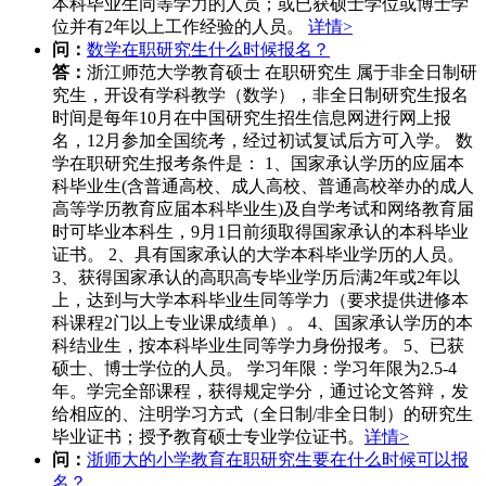
本科毕业生同等学力的人员；或已获硕士学位或博士学
位并有2年以上工作经验的人员。
详情>
问：
数学在职研究生什么时候报名？
答：
浙江师范大学教育硕士 在职研究生 属于非全日制研
究生，开设有学科教学（数学），非全日制研究生报名
时间是每年10月在中国研究生招生信息网进行网上报
名，12月参加全国统考，经过初试复试后方可入学。 数
学在职研究生报考条件是： 1、国家承认学历的应届本
科毕业生(含普通高校、成人高校、普通高校举办的成人
高等学历教育应届本科毕业生)及自学考试和网络教育届
时可毕业本科生，9月1日前须取得国家承认的本科毕业
证书。 2、具有国家承认的大学本科毕业学历的人员。
3、获得国家承认的高职高专毕业学历后满2年或2年以
上，达到与大学本科毕业生同等学力（要求提供进修本
科课程2门以上专业课成绩单）。 4、国家承认学历的本
科结业生，按本科毕业生同等学力身份报考。 5、已获
硕士、博士学位的人员。 学习年限：学习年限为2.5-4
年。学完全部课程，获得规定学分，通过论文答辩，发
给相应的、注明学习方式（全日制/非全日制）的研究生
毕业证书；授予教育硕士专业学位证书。
详情>
问：
浙师大的小学教育在职研究生要在什么时候可以报
名？