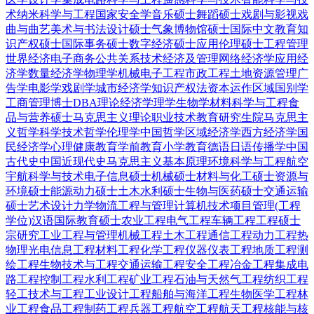
术
纳米科学与工程
国家安全学
音乐硕士
舞蹈硕士
戏剧与影视
戏
曲与曲艺
美术与书法
设计硕士
气象
博物馆硕士
国际中文教育
知
识产权硕士
国际事务硕士
数字经济硕士
应用伦理硕士
工程管理
世界经济
电子商务
公共关系
技术经济及管理
网络经济学
应用经
济学
数量经济学
物理学
机械电子工程
市政工程
土地资源管理
广
告学
电影学
戏剧学
城市经济学
知识产权法
资本运作
区域国别学
工商管理博士DBA
理论经济学
理学
生物学
材料科学与工程
食
品与营养硕士
马克思主义理论
职业技术教育
研究生院
马克思主
义哲学
科学技术哲学
伦理学
中国哲学
区域经济学
西方经济学
国
民经济学
心理健康教育
学前教育
小学教育
德语
日语
传播学
中国
古代史
中国近现代史
马克思主义基本原理
环境科学与工程
航空
宇航科学与技术
电子信息硕士
机械硕士
材料与化工硕士
资源与
环境硕士
能源动力硕士
土木水利硕士
生物与医药硕士
交通运输
硕士
艺术设计
力学
物流工程与管理
计算机技术
项目管理(工程
学位)
汉语国际教育硕士
农业工程
电气工程
车辆工程
工程硕士
宗研究
工业工程与管理
机械工程
土木工程
通信工程
动力工程热
物理
光电信息工程
材料工程
化学工程
仪器仪表工程
地质工程
测
绘工程
生物技术与工程
交通运输工程
安全工程
冶金工程
集成电
路工程
控制工程
水利工程
矿业工程
石油与天然气工程
纺织工程
轻工技术与工程
工业设计工程
船舶与海洋工程
生物医学工程
林
业工程
食品工程
制药工程
兵器工程
航空工程
航天工程
核能与核