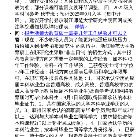
校）。课程安排依据‌：具体日程以入学后学院发布的‌课
表为准‌，部分课程可能因实践环节调整。 四、2025级入
学时间参考 秋季班：预计‌2025年9月入学‌（集中开
班）。建议开学前登录浙江师范大学研究生院官网或关
注学院通知获取详细课表。
详情>
问：
报考浙师大教育硕士需要几年工作经验才可以？
答：
现在，不少职场人员为了能更好地适应职场压力，
纷纷加入到报考 在职研究生 的队伍中。浙江师范大学教
育硕士在职研究生采取“非全日制”的招生方式，其中报
考教育管理方向才需要一定年限的工作经验，如本科+3
年工作经验、专科+5年工作经验、已获得硕士/博士学位
+2年工作经验；其他方向仅需满足学历和毕业年限即
可。在职研究生报名条件具体是：1、国家承认学历的应
届本科毕业生(含普通高校、成人高校、普通高校举办的
成人高等学历教育应届本科毕业生)及自学考试和网络教
育届时可毕业本科生，9月1日前须取得国家承认的本科
毕业证书。2、具有国家承认的大学本科毕业学历的人
员。3、获得国家承认的高职高专毕业学历后满2年或2年
以上，达到与大学本科毕业生同等学力（要求提供进修
本科课程2门以上专业课成绩单）。4、国家承认学历的
本科结业生，按本科毕业生同等学力身份报考。5、已获
硕士、博士学位的人员。报考教育硕士中的教育管理需