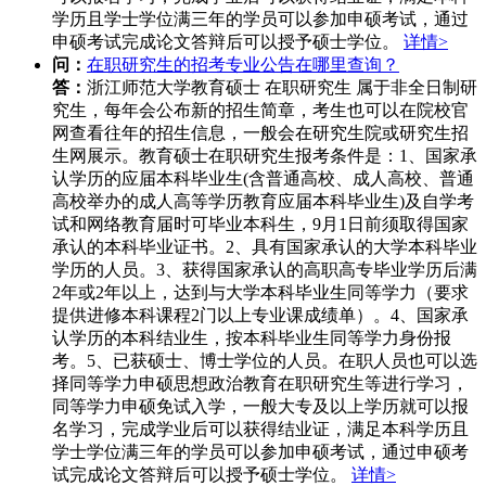
学历且学士学位满三年的学员可以参加申硕考试，通过
申硕考试完成论文答辩后可以授予硕士学位。
详情>
问：
在职研究生的招考专业公告在哪里查询？
答：
浙江师范大学教育硕士 在职研究生 属于非全日制研
究生，每年会公布新的招生简章，考生也可以在院校官
网查看往年的招生信息，一般会在研究生院或研究生招
生网展示。教育硕士在职研究生报考条件是：1、国家承
认学历的应届本科毕业生(含普通高校、成人高校、普通
高校举办的成人高等学历教育应届本科毕业生)及自学考
试和网络教育届时可毕业本科生，9月1日前须取得国家
承认的本科毕业证书。2、具有国家承认的大学本科毕业
学历的人员。3、获得国家承认的高职高专毕业学历后满
2年或2年以上，达到与大学本科毕业生同等学力（要求
提供进修本科课程2门以上专业课成绩单）。4、国家承
认学历的本科结业生，按本科毕业生同等学力身份报
考。5、已获硕士、博士学位的人员。在职人员也可以选
择同等学力申硕思想政治教育在职研究生等进行学习，
同等学力申硕免试入学，一般大专及以上学历就可以报
名学习，完成学业后可以获得结业证，满足本科学历且
学士学位满三年的学员可以参加申硕考试，通过申硕考
试完成论文答辩后可以授予硕士学位。
详情>