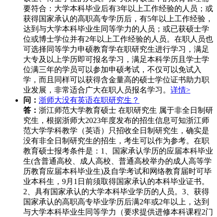
要符合：大学本科毕业后有3年以上工作经验的人员；或
获得国家承认的高职高专学历后，有5年以上工作经验，
达到与大学本科毕业生同等学力的人员；或已获硕士学
位或博士学位并有2年以上工作经验的人员。在职人员也
可选择同等学力申硕教育学在职研究生进行学习，满足
大专及以上学历即可报名学习，满足本科学历且学士学
位满三年的学员可以参加申硕考试，不仅可以免试入
学，而且同样可以获得含金量高的硕士学位证书助力职
业发展，非常适合广大在职人员报名学习。
详情>
问：
浙师大没有英语在职研究生？
答：
浙江师范大学教育硕士 在职研究生 属于非全日制研
究生，根据浙师大2023年度发布的招生信息可知浙江师
范大学学科教学（英语）只招收全日制研究生，确实是
没有非全日制研究生的招生，考生可以作为参考。在职
教育硕士报考条件是：1、国家承认学历的应届本科毕业
生(含普通高校、成人高校、普通高校举办的成人高等学
历教育应届本科毕业生)及自学考试和网络教育届时可毕
业本科生，9月1日前须取得国家承认的本科毕业证书。
2、具有国家承认的大学本科毕业学历的人员。3、获得
国家承认的高职高专毕业学历后满2年或2年以上，达到
与大学本科毕业生同等学力（要求提供进修本科课程2门