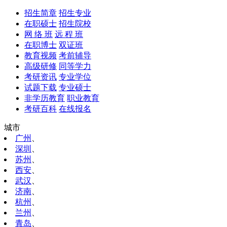
招生简章
招生专业
在职硕士
招生院校
网 络 班
远 程 班
在职博士
双证班
教育视频
考前辅导
高级研修
同等学力
考研资讯
专业学位
试题下载
专业硕士
非学历教育
职业教育
考研百科
在线报名
城市
广州
、
深圳
、
苏州
、
西安
、
武汉
、
济南
、
杭州
、
兰州
、
青岛
、