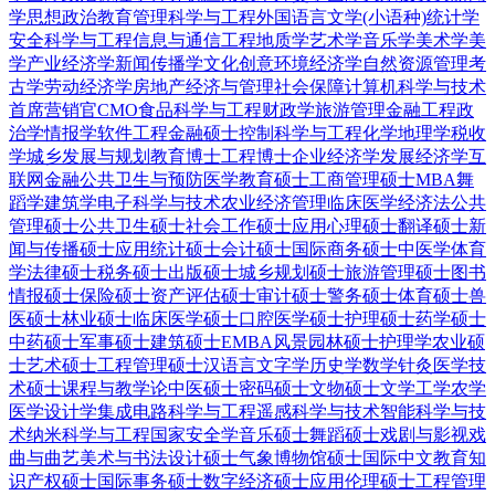
学
思想政治教育
管理科学与工程
外国语言文学(小语种)
统计学
安全科学与工程
信息与通信工程
地质学
艺术学
音乐学
美术学
美
学
产业经济学
新闻传播学
文化创意
环境经济学
自然资源管理
考
古学
劳动经济学
房地产经济与管理
社会保障
计算机科学与技术
首席营销官CMO
食品科学与工程
财政学
旅游管理
金融工程
政
治学
情报学
软件工程
金融硕士
控制科学与工程
化学
地理学
税收
学
城乡发展与规划
教育博士
工程博士
企业经济学
发展经济学
互
联网金融
公共卫生与预防医学
教育硕士
工商管理硕士MBA
舞
蹈学
建筑学
电子科学与技术
农业经济管理
临床医学
经济法
公共
管理硕士
公共卫生硕士
社会工作硕士
应用心理硕士
翻译硕士
新
闻与传播硕士
应用统计硕士
会计硕士
国际商务硕士
中医学
体育
学
法律硕士
税务硕士
出版硕士
城乡规划硕士
旅游管理硕士
图书
情报硕士
保险硕士
资产评估硕士
审计硕士
警务硕士
体育硕士
兽
医硕士
林业硕士
临床医学硕士
口腔医学硕士
护理硕士
药学硕士
中药硕士
军事硕士
建筑硕士
EMBA
风景园林硕士
护理学
农业硕
士
艺术硕士
工程管理硕士
汉语言文字学
历史学
数学
针灸
医学技
术硕士
课程与教学论
中医硕士
密码硕士
文物硕士
文学
工学
农学
医学
设计学
集成电路科学与工程
遥感科学与技术
智能科学与技
术
纳米科学与工程
国家安全学
音乐硕士
舞蹈硕士
戏剧与影视
戏
曲与曲艺
美术与书法
设计硕士
气象
博物馆硕士
国际中文教育
知
识产权硕士
国际事务硕士
数字经济硕士
应用伦理硕士
工程管理