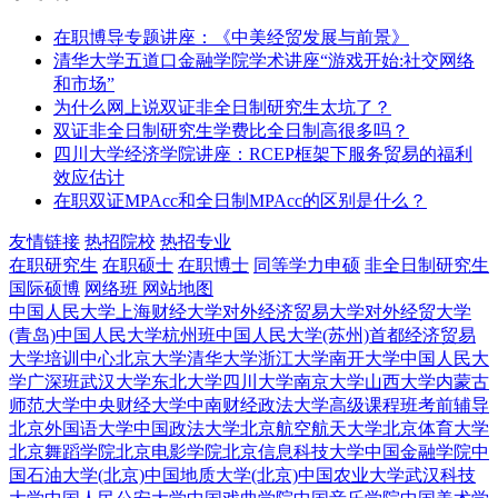
在职博导专题讲座：《中美经贸发展与前景》
清华大学五道口金融学院学术讲座“游戏开始:社交网络
和市场”
为什么网上说双证非全日制研究生太坑了？
双证非全日制研究生学费比全日制高很多吗？
四川大学经济学院讲座：RCEP框架下服务贸易的福利
效应估计
在职双证MPAcc和全日制MPAcc的区别是什么？
友情链接
热招院校
热招专业
在职研究生
在职硕士
在职博士
同等学力申硕
非全日制研究生
国际硕博
网络班
网站地图
中国人民大学
上海财经大学
对外经济贸易大学
对外经贸大学
(青岛)
中国人民大学杭州班
中国人民大学(苏州)
首都经济贸易
大学培训中心
北京大学
清华大学
浙江大学
南开大学
中国人民大
学广深班
武汉大学
东北大学
四川大学
南京大学
山西大学
内蒙古
师范大学
中央财经大学
中南财经政法大学
高级课程班
考前辅导
北京外国语大学
中国政法大学
北京航空航天大学
北京体育大学
北京舞蹈学院
北京电影学院
北京信息科技大学
中国金融学院
中
国石油大学(北京)
中国地质大学(北京)
中国农业大学
武汉科技