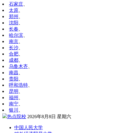
石家庄
、
太原
、
郑州
、
沈阳
、
长春
、
哈尔滨
、
南京
、
长沙
、
合肥
、
成都
、
乌鲁木齐
、
南昌
、
贵阳
、
呼和浩特
、
昆明
、
福州
、
南宁
、
银川
、
热点院校
2026年8月8日 星期六
中国人民大学