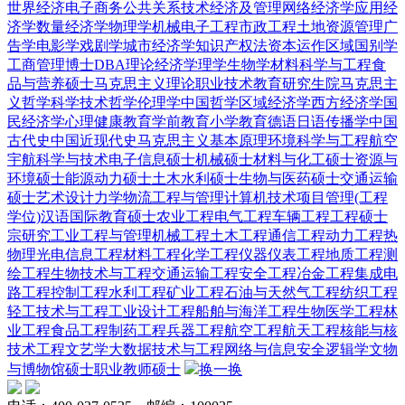
世界经济
电子商务
公共关系
技术经济及管理
网络经济学
应用经
济学
数量经济学
物理学
机械电子工程
市政工程
土地资源管理
广
告学
电影学
戏剧学
城市经济学
知识产权法
资本运作
区域国别学
工商管理博士DBA
理论经济学
理学
生物学
材料科学与工程
食
品与营养硕士
马克思主义理论
职业技术教育
研究生院
马克思主
义哲学
科学技术哲学
伦理学
中国哲学
区域经济学
西方经济学
国
民经济学
心理健康教育
学前教育
小学教育
德语
日语
传播学
中国
古代史
中国近现代史
马克思主义基本原理
环境科学与工程
航空
宇航科学与技术
电子信息硕士
机械硕士
材料与化工硕士
资源与
环境硕士
能源动力硕士
土木水利硕士
生物与医药硕士
交通运输
硕士
艺术设计
力学
物流工程与管理
计算机技术
项目管理(工程
学位)
汉语国际教育硕士
农业工程
电气工程
车辆工程
工程硕士
宗研究
工业工程与管理
机械工程
土木工程
通信工程
动力工程热
物理
光电信息工程
材料工程
化学工程
仪器仪表工程
地质工程
测
绘工程
生物技术与工程
交通运输工程
安全工程
冶金工程
集成电
路工程
控制工程
水利工程
矿业工程
石油与天然气工程
纺织工程
轻工技术与工程
工业设计工程
船舶与海洋工程
生物医学工程
林
业工程
食品工程
制药工程
兵器工程
航空工程
航天工程
核能与核
技术工程
文艺学
大数据技术与工程
网络与信息安全
逻辑学
文物
与博物馆硕士
职业教师硕士
换一换