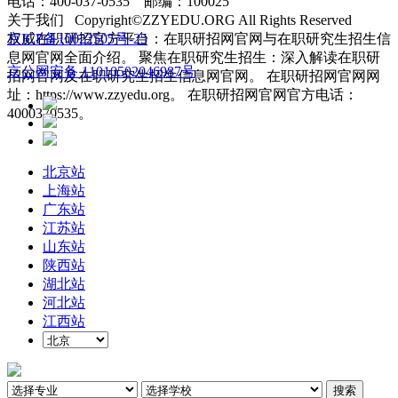
电话：400-037-0535 邮编：100025
关于我们 Copyright©ZZYEDU.ORG All Rights Reserved
权威在职研招官方平台：在职研招网官网与在职研究生招生信
京ICP备10022505号-25
息网官网全面介绍。 聚焦在职研究生招生：深入解读在职研
京公网安备 11010502046987号
招网官网及在职研究生招生信息网官网。 在职研招网官网网
址：https://www.zzyedu.org。 在职研招网官网官方电话：
4000370535。
北京站
上海站
广东站
江苏站
山东站
陕西站
湖北站
河北站
江西站