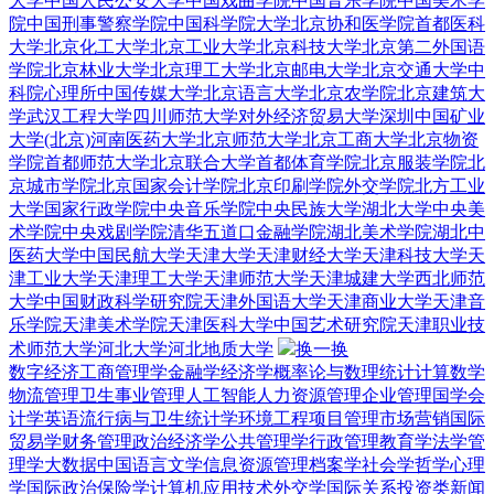
大学
中国人民公安大学
中国戏曲学院
中国音乐学院
中国美术学
院
中国刑事警察学院
中国科学院大学
北京协和医学院
首都医科
大学
北京化工大学
北京工业大学
北京科技大学
北京第二外国语
学院
北京林业大学
北京理工大学
北京邮电大学
北京交通大学
中
科院心理所
中国传媒大学
北京语言大学
北京农学院
北京建筑大
学
武汉工程大学
四川师范大学
对外经济贸易大学深圳
中国矿业
大学(北京)
河南医药大学
北京师范大学
北京工商大学
北京物资
学院
首都师范大学
北京联合大学
首都体育学院
北京服装学院
北
京城市学院
北京国家会计学院
北京印刷学院
外交学院
北方工业
大学
国家行政学院
中央音乐学院
中央民族大学
湖北大学
中央美
术学院
中央戏剧学院
清华五道口金融学院
湖北美术学院
湖北中
医药大学
中国民航大学
天津大学
天津财经大学
天津科技大学
天
津工业大学
天津理工大学
天津师范大学
天津城建大学
西北师范
大学
中国财政科学研究院
天津外国语大学
天津商业大学
天津音
乐学院
天津美术学院
天津医科大学
中国艺术研究院
天津职业技
术师范大学
河北大学
河北地质大学
换一换
数字经济
工商管理学
金融学
经济学
概率论与数理统计
计算数学
物流管理
卫生事业管理
人工智能
人力资源管理
企业管理
国学
会
计学
英语
流行病与卫生统计学
环境工程
项目管理
市场营销
国际
贸易学
财务管理
政治经济学
公共管理学
行政管理
教育学
法学
管
理学
大数据
中国语言文学
信息资源管理
档案学
社会学
哲学
心理
学
国际政治
保险学
计算机应用技术
外交学
国际关系
投资类
新闻