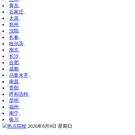
青岛
、
石家庄
、
太原
、
郑州
、
沈阳
、
长春
、
哈尔滨
、
南京
、
长沙
、
合肥
、
成都
、
乌鲁木齐
、
南昌
、
贵阳
、
呼和浩特
、
昆明
、
福州
、
南宁
、
银川
、
热点院校
2026年8月9日 星期日