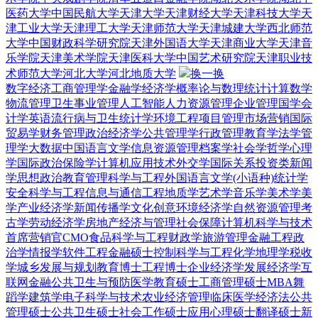
医药大学
中国民航大学
天津大学
天津财经大学
天津科技大学
天
津工业大学
天津理工大学
天津师范大学
天津城建大学
西北师范
大学
中国财政科学研究院
天津外国语大学
天津商业大学
天津音
乐学院
天津美术学院
天津医科大学
中国艺术研究院
天津职业技
术师范大学
河北大学
河北地质大学
换一换
数字经济
工商管理学
金融学
经济学
概率论与数理统计
计算数学
物流管理
卫生事业管理
人工智能
人力资源管理
企业管理
国学
会
计学
英语
流行病与卫生统计学
环境工程
项目管理
市场营销
国际
贸易学
财务管理
政治经济学
公共管理学
行政管理
教育学
法学
管
理学
大数据
中国语言文学
信息资源管理
档案学
社会学
哲学
心理
学
国际政治
保险学
计算机应用技术
外交学
国际关系
投资类
新闻
学
思想政治教育
管理科学与工程
外国语言文学(小语种)
统计学
安全科学与工程
信息与通信工程
地质学
艺术学
音乐学
美术学
美
学
产业经济学
新闻传播学
文化创意
环境经济学
自然资源管理
考
古学
劳动经济学
房地产经济与管理
社会保障
计算机科学与技术
首席营销官CMO
食品科学与工程
财政学
旅游管理
金融工程
政
治学
情报学
软件工程
金融硕士
控制科学与工程
化学
地理学
税收
学
城乡发展与规划
教育博士
工程博士
企业经济学
发展经济学
互
联网金融
公共卫生与预防医学
教育硕士
工商管理硕士MBA
舞
蹈学
建筑学
电子科学与技术
农业经济管理
临床医学
经济法
公共
管理硕士
公共卫生硕士
社会工作硕士
应用心理硕士
翻译硕士
新