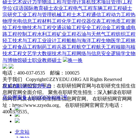
硕士
艺术设计
力学
物流工程与管理
计算机技术
项目管理(工程
学位)
汉语国际教育硕士
农业工程
电气工程
车辆工程
工程硕士
宗研究
工业工程与管理
机械工程
土木工程
通信工程
动力工程热
物理
光电信息工程
材料工程
化学工程
仪器仪表工程
地质工程
测
绘工程
生物技术与工程
交通运输工程
安全工程
冶金工程
集成电
路工程
控制工程
水利工程
矿业工程
石油与天然气工程
纺织工程
轻工技术与工程
工业设计工程
船舶与海洋工程
生物医学工程
林
业工程
食品工程
制药工程
兵器工程
航空工程
航天工程
核能与核
技术工程
文艺学
大数据技术与工程
网络与信息安全
逻辑学
文物
与博物馆硕士
职业教师硕士
换一换
电话：400-037-0535 邮编：100025
关于我们 Copyright©ZZYEDU.ORG All Rights Reserved
权威在职研招官方平台：在职研招网官网与在职研究生招生信
京ICP备10022505号-25
息网官网全面介绍。 聚焦在职研究生招生：深入解读在职研
京公网安备 11010502046987号
招网官网及在职研究生招生信息网官网。 在职研招网官网网
址：https://www.zzyedu.org。 在职研招网官网官方电话：
4000370535。
北京站