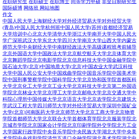
在职研究生
在职硕士
在职博士
同等学力申硕
非全日制研究生
国际硕博
网络班
网站地图
作文
中国人民大学
上海财经大学
对外经济贸易大学
对外经贸大学
(青岛)
中国人民大学杭州班
中国人民大学(苏州)
首都经济贸易
大学培训中心
北京大学
清华大学
浙江大学
南开大学
中国人民大
学广深班
武汉大学
东北大学
四川大学
南京大学
山西大学
内蒙古
师范大学
中央财经大学
中南财经政法大学
高级课程班
考前辅导
北京外国语大学
中国政法大学
北京航空航天大学
北京体育大学
北京舞蹈学院
北京电影学院
北京信息科技大学
中国金融学院
中
国石油大学(北京)
中国地质大学(北京)
中国农业大学
武汉科技
大学
中国人民公安大学
中国戏曲学院
中国音乐学院
中国美术学
院
中国刑事警察学院
中国科学院大学
北京协和医学院
首都医科
大学
北京化工大学
北京工业大学
北京科技大学
北京第二外国语
学院
北京林业大学
北京理工大学
北京邮电大学
北京交通大学
中
科院心理所
中国传媒大学
北京语言大学
北京农学院
北京建筑大
学
武汉工程大学
四川师范大学
对外经济贸易大学深圳
中国矿业
大学(北京)
河南医药大学
北京师范大学
北京工商大学
北京物资
学院
首都师范大学
北京联合大学
首都体育学院
北京服装学院
北
京城市学院
北京国家会计学院
北京印刷学院
外交学院
北方工业
大学
国家行政学院
中央音乐学院
中央民族大学
湖北大学
中央美
术学院
中央戏剧学院
清华五道口金融学院
湖北美术学院
湖北中