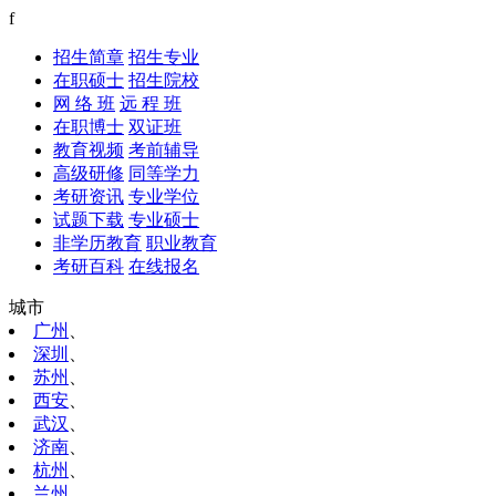
f
招生简章
招生专业
在职硕士
招生院校
网 络 班
远 程 班
在职博士
双证班
教育视频
考前辅导
高级研修
同等学力
考研资讯
专业学位
试题下载
专业硕士
非学历教育
职业教育
考研百科
在线报名
城市
广州
、
深圳
、
苏州
、
西安
、
武汉
、
济南
、
杭州
、
兰州
、