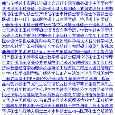
闻与传播硕士
应用统计硕士
会计硕士
国际商务硕士
中医学
体育
学
法律硕士
税务硕士
出版硕士
城乡规划硕士
旅游管理硕士
图书
情报硕士
保险硕士
资产评估硕士
审计硕士
警务硕士
体育硕士
兽
医硕士
林业硕士
临床医学硕士
口腔医学硕士
护理硕士
药学硕士
中药硕士
军事硕士
建筑硕士
EMBA
风景园林硕士
护理学
农业硕
士
艺术硕士
工程管理硕士
汉语言文字学
历史学
数学
针灸
医学技
术硕士
课程与教学论
中医硕士
密码硕士
文物硕士
文学
工学
农学
医学
设计学
集成电路科学与工程
遥感科学与技术
智能科学与技
术
纳米科学与工程
国家安全学
音乐硕士
舞蹈硕士
戏剧与影视
戏
曲与曲艺
美术与书法
设计硕士
气象
博物馆硕士
国际中文教育
知
识产权硕士
国际事务硕士
数字经济硕士
应用伦理硕士
工程管理
世界经济
电子商务
公共关系
技术经济及管理
网络经济学
应用经
济学
数量经济学
物理学
机械电子工程
市政工程
土地资源管理
广
告学
电影学
戏剧学
城市经济学
知识产权法
资本运作
区域国别学
工商管理博士DBA
理论经济学
理学
生物学
材料科学与工程
食
品与营养硕士
马克思主义理论
职业技术教育
研究生院
马克思主
义哲学
科学技术哲学
伦理学
中国哲学
区域经济学
西方经济学
国
民经济学
心理健康教育
学前教育
小学教育
德语
日语
传播学
中国
古代史
中国近现代史
马克思主义基本原理
环境科学与工程
航空
宇航科学与技术
电子信息硕士
机械硕士
材料与化工硕士
资源与
环境硕士
能源动力硕士
土木水利硕士
生物与医药硕士
交通运输