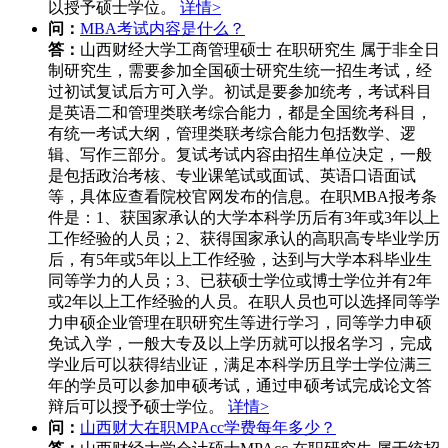
以授予硕士学位。
详情>
问：
MBA考试内容是什么？
答：
山西财经大学工商管理硕士 在职研究生 属于非全日
制研究生，需要参加全国硕士研究生统一招生考试，经
过初试复试后方可入学。初试是要参加统考，考试科目
是英语二和管理类联考综合能力，都是全国统考科目，
有统一考试大纲，管理类联考综合能力包括数学、逻
辑、写作三部分。复试考试内容由招生单位决定，一般
是包括政治考核、专业课笔试或面试、英语口语面试
等，具体应查看院校官网发布的信息。在职MBA报考条
件是：1、获国家承认的大学本科学历后有3年或3年以上
工作经验的人员；2、获得国家承认的高职高专毕业学历
后，有5年或5年以上工作经验，达到与大学本科毕业生
同等学力的人员；3、已获硕士学位或博士学位并有2年
或2年以上工作经验的人员。在职人员也可以选择同等学
力申硕企业管理在职研究生等进行学习，同等学力申硕
免试入学，一般大专及以上学历就可以报名学习，完成
学业后可以获得结业证，满足本科学历且学士学位满三
年的学员可以参加申硕考试，通过申硕考试完成论文答
辩后可以授予硕士学位。
详情>
问：
山西财大在职MPAcc学费每年多少？