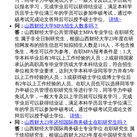
习，同等学力申硕免试入学，一般大专及以上学历就可
以报名学习，完成学业后可以获得结业证，满足本科学
历且学士学位满三年的学员可以参加申硕考试，通过申
硕考试完成论文答辩后可以授予硕士学位。
详情>
问：
山西财经大学MPA招生人数多吗？
答：
山西财经大学公共管理硕士MPA专业学位 在职研究
生 属于非全日制研究生，根据山西财经大学23年度在研
招网发布的招生信息可知拟招生人数是116人，不包含推
免生，考生可以作为参考。在职MPA报考条件是：1.大
学本科毕业后有3年以上工作经验的人员；2.或获得国家
承认的高职高专毕业学历或大学本科结业后，符合招生
单位相关学业要求，达到大学本科毕业同等学力并有5年
以上工作经验的人员；3.或获得硕士学位或博士学位后
有2年以上工作经验的人员。在职人员也可以选择同等学
力申硕公共管理在职研究生等进行学习，同等学力申硕
免试入学，一般大专及以上学历就可以报名学习，完成
学业后可以获得结业证，满足本科学历且学士学位满三
年的学员可以参加申硕考试，通过申硕考试完成论文答
辩后可以授予硕士学位。
详情>
问：
山西财大23年还招国际商务硕士在职研究生吗？
答：
山西财经大学国际商务硕士专业学位 在职研究生 属
于统招研究生，根据山西财大2023年度在中国研究生招