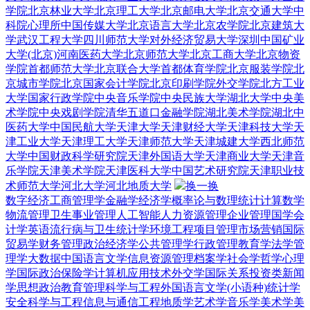
学院
北京林业大学
北京理工大学
北京邮电大学
北京交通大学
中
科院心理所
中国传媒大学
北京语言大学
北京农学院
北京建筑大
学
武汉工程大学
四川师范大学
对外经济贸易大学深圳
中国矿业
大学(北京)
河南医药大学
北京师范大学
北京工商大学
北京物资
学院
首都师范大学
北京联合大学
首都体育学院
北京服装学院
北
京城市学院
北京国家会计学院
北京印刷学院
外交学院
北方工业
大学
国家行政学院
中央音乐学院
中央民族大学
湖北大学
中央美
术学院
中央戏剧学院
清华五道口金融学院
湖北美术学院
湖北中
医药大学
中国民航大学
天津大学
天津财经大学
天津科技大学
天
津工业大学
天津理工大学
天津师范大学
天津城建大学
西北师范
大学
中国财政科学研究院
天津外国语大学
天津商业大学
天津音
乐学院
天津美术学院
天津医科大学
中国艺术研究院
天津职业技
术师范大学
河北大学
河北地质大学
换一换
数字经济
工商管理学
金融学
经济学
概率论与数理统计
计算数学
物流管理
卫生事业管理
人工智能
人力资源管理
企业管理
国学
会
计学
英语
流行病与卫生统计学
环境工程
项目管理
市场营销
国际
贸易学
财务管理
政治经济学
公共管理学
行政管理
教育学
法学
管
理学
大数据
中国语言文学
信息资源管理
档案学
社会学
哲学
心理
学
国际政治
保险学
计算机应用技术
外交学
国际关系
投资类
新闻
学
思想政治教育
管理科学与工程
外国语言文学(小语种)
统计学
安全科学与工程
信息与通信工程
地质学
艺术学
音乐学
美术学
美