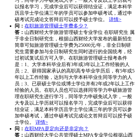
习，同等学力申硕免试入学，一般大专及以上学历就可
以报名学习，完成学业后可以获得结业证，满足本科学
历且学士学位满三年的学员可以参加申硕考试，通过申
硕考试完成论文答辩后可以授予硕士学位。
详情>
问：
在职旅游管理硕士学费多少？
答：
山西财经大学旅游管理硕士专业学位 在职研究生 属
于非全日制研究生，根据山西财经大学发布的最新招生
简章可知旅游管理硕士学费为25000元/年，非全日制研
究生需要参加与全日制研究生同时进行的全国统考，经
过初试复试后方可入学。在职旅游管理硕士报考条件
是：1、大学本科毕业后有3年或3年以上工作经验的人
员；2、获得国家承认的高职高专毕业学历后，有5年或5
年以上工作经验，达到与大学本科毕业生同等学力的人
员；3、已获硕士学位或博士学位并有2年或2年以上工作
经验的人员。在职人员也可以选择同等学力申硕旅游管
理在职研究生进行学习，同等学力申硕免试入学，一般
大专及以上学历就可以报名学习，完成学业后可以获得
结业证，满足本科学历且学士学位满三年的学员可以参
加申硕考试，通过申硕考试完成论文答辩后可以授予硕
士学位。
详情>
问：
在职MPA是定向还是非定向？
答：
山西财经大学公共管理硕士MPA专业学位根据山西