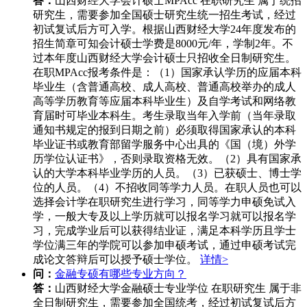
答：
山西财经大学会计硕士MPAcc 在职研究生 属于统招
研究生，需要参加全国硕士研究生统一招生考试，经过
初试复试后方可入学。根据山西财经大学24年度发布的
招生简章可知会计硕士学费是8000元/年，学制2年。不
过本年度山西财经大学会计硕士只招收全日制研究生。
在职MPAcc报考条件是：（1）国家承认学历的应届本科
毕业生（含普通高校、成人高校、普通高校举办的成人
高等学历教育等应届本科毕业生）及自学考试和网络教
育届时可毕业本科生。考生录取当年入学前（当年录取
通知书规定的报到日期之前）必须取得国家承认的本科
毕业证书或教育部留学服务中心出具的《国（境）外学
历学位认证书》，否则录取资格无效。（2）具有国家承
认的大学本科毕业学历的人员。（3）已获硕士、博士学
位的人员。（4）不招收同等学力人员。在职人员也可以
选择会计学在职研究生进行学习，同等学力申硕免试入
学，一般大专及以上学历就可以报名学习就可以报名学
习，完成学业后可以获得结业证，满足本科学历且学士
学位满三年的学院可以参加申硕考试，通过申硕考试完
成论文答辩后可以授予硕士学位。
详情>
问：
金融专硕有哪些专业方向？
答：
山西财经大学金融硕士专业学位 在职研究生 属于非
全日制研究生，需要参加全国统考，经过初试复试后方