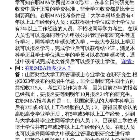
章可知在职MPA学费是25000元/年，在非全日制研究生
收费中属于正常的学费标准，非全学习收费都是比全日
制要高的。在职MPA报考条件是：大学本科毕业后有3
年以上工作经验的人员；或获得硕士学位或博士学位后
有2年以上工作经验的人员。不招收同等学力考生。在职
人员也可以选择同等学力申硕公共管理在职研究生等进
行学习，同等学力申硕免试入学，一般大专及以上学历
就可以报名学习，完成学业后可以获得结业证，满足本
科学历且学士学位满三年的学员可以参加申硕考试，通
过申硕考试完成论文答辩后可以授予硕士学位。
详情>
问：
在职MBA招多少人？
答：
山西财经大学工商管理硕士专业学位 在职研究生 根
据2023年发布的拟招生信息，非全日制研究生四个方向
共招收215人，考生可以作为参考，因为目前23年的报名
已经截止，要报名要等到明年10月报名24年的研究生。
在职MBA报考条件是：1、获国家承认的大学本科学历
后有3年或3年以上工作经验的人员；2、获得国家承认的
高职高专毕业学历后，有5年或5年以上工作经验，达到
与大学本科毕业生同等学力的人员；3、已获硕士学位或
博士学位并有2年或2年以上工作经验的人员。在职人员
也可以选择同等学力申硕企业管理在职研究生进行学