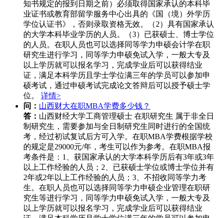
知书规定的报到日期之前）必须取得国家承认的本科毕
业证书或教育部留学服务中心出具的《国（境）外学历
学位认证书》，否则录取资格无效。（2）具有国家承认
的大学本科毕业学历的人员。（3）已获硕士、博士学位
的人员。在职人员也可以选择同等学力申硕会计学在职
研究生进行学习，同等学力申硕免试入学，一般大专及
以上学历就可以报名学习，完成学业后可以获得结业
证，满足本科学历且学士学位满三年的学员可以参加申
硕考试，通过申硕考试完成论文答辩后可以授予硕士学
位。
详情>
问：
山西财大在职MBA学费多少钱？
答：
山西财经大学工商管理硕士 在职研究生 属于非全日
制研究生，需要参加与全日制研究生同时进行的全国统
考，经过初试复试后方可入学。在职MBA学费根据学校
的规定是29000元/年，考生可以作为参考。在职MBA报
考条件是：1、获国家承认的大学本科学历后有3年或3年
以上工作经验的人员；2、已获硕士学位或博士学位并有
2年或2年以上工作经验的人员；3、不招收同等学力考
生。在职人员也可以选择同等学力申硕企业管理在职研
究生等进行学习，同等学力申硕免试入学，一般大专及
以上学历就可以报名学习，完成学业后可以获得结业