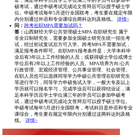
证，满足本科学历且学士学位满三年的学员可以参加申
硕考试，通过申硕考试完成论文答辩后可以授予硕士学
位。申硕考试每年5月进行全国联考，考生要在规定年限
内分别通过外语和专业课综合两科达到及格线。
详情>
问：
跨考在职MPA需要加试吗？
答：
山西财经大学公共管理硕士MPA 在职研究生 属于
非全日制研究生，需要参加全国硕士研究生统一招生考
试，经过初试复试后方可入学。跨考MPA不需要加试，
满足报考条件即可。在职MPA报考条件是：大学本科毕
业后有3年以上工作经验的人员；或获得硕士学位或博士
学位后有2年以上工作经验的人员。MPA培养方向:公共
行政管理、宏观经济管理、公共事业管理、社会管理。
在职人员也可以选择同等学力申硕公共管理在职研究生
等进行学习，同等学力申硕免试入学，一般大专及以上
学历就可以报名学习，完成学业后可以获得结业证，满
足本科学历且学士学位满三年的学员可以参加申硕考
试，通过申硕考试完成论文答辩后可以授予硕士学位。
申硕考试每年5月进行全国联考，考试科目是外语和专业
课综合，考生要在规定年限内分别通过这两科达到及格
线。
详情>