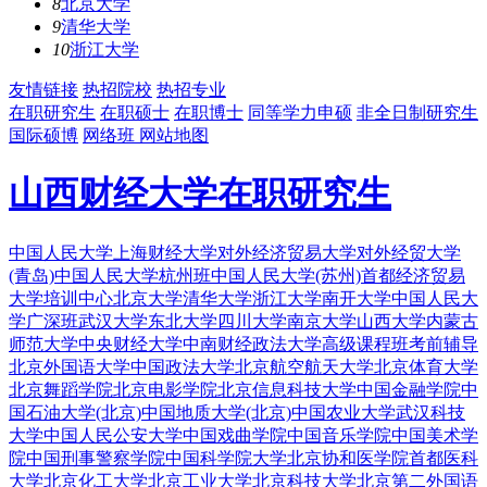
8
北京大学
9
清华大学
10
浙江大学
友情链接
热招院校
热招专业
在职研究生
在职硕士
在职博士
同等学力申硕
非全日制研究生
国际硕博
网络班
网站地图
山西财经大学在职研究生
中国人民大学
上海财经大学
对外经济贸易大学
对外经贸大学
(青岛)
中国人民大学杭州班
中国人民大学(苏州)
首都经济贸易
大学培训中心
北京大学
清华大学
浙江大学
南开大学
中国人民大
学广深班
武汉大学
东北大学
四川大学
南京大学
山西大学
内蒙古
师范大学
中央财经大学
中南财经政法大学
高级课程班
考前辅导
北京外国语大学
中国政法大学
北京航空航天大学
北京体育大学
北京舞蹈学院
北京电影学院
北京信息科技大学
中国金融学院
中
国石油大学(北京)
中国地质大学(北京)
中国农业大学
武汉科技
大学
中国人民公安大学
中国戏曲学院
中国音乐学院
中国美术学
院
中国刑事警察学院
中国科学院大学
北京协和医学院
首都医科
大学
北京化工大学
北京工业大学
北京科技大学
北京第二外国语