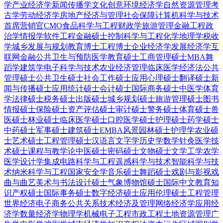
学
产业经济学
新闻传播学
文化创意
环境经济学
自然资源管理
考
古学
劳动经济学
房地产经济与管理
社会保障
计算机科学与技术
首席营销官CMO
食品科学与工程
财政学
旅游管理
金融工程
政
治学
情报学
软件工程
金融硕士
控制科学与工程
化学
地理学
税收
学
城乡发展与规划
教育博士
工程博士
企业经济学
发展经济学
互
联网金融
公共卫生与预防医学
教育硕士
工商管理硕士MBA
舞
蹈学
建筑学
电子科学与技术
农业经济管理
临床医学
经济法
公共
管理硕士
公共卫生硕士
社会工作硕士
应用心理硕士
翻译硕士
新
闻与传播硕士
应用统计硕士
会计硕士
国际商务硕士
中医学
体育
学
法律硕士
税务硕士
出版硕士
城乡规划硕士
旅游管理硕士
图书
情报硕士
保险硕士
资产评估硕士
审计硕士
警务硕士
体育硕士
兽
医硕士
林业硕士
临床医学硕士
口腔医学硕士
护理硕士
药学硕士
中药硕士
军事硕士
建筑硕士
EMBA
风景园林硕士
护理学
农业硕
士
艺术硕士
工程管理硕士
汉语言文字学
历史学
数学
针灸
医学技
术硕士
课程与教学论
中医硕士
密码硕士
文物硕士
文学
工学
农学
医学
设计学
集成电路科学与工程
遥感科学与技术
智能科学与技
术
纳米科学与工程
国家安全学
音乐硕士
舞蹈硕士
戏剧与影视
戏
曲与曲艺
美术与书法
设计硕士
气象
博物馆硕士
国际中文教育
知
识产权硕士
国际事务硕士
数字经济硕士
应用伦理硕士
工程管理
世界经济
电子商务
公共关系
技术经济及管理
网络经济学
应用经
济学
数量经济学
物理学
机械电子工程
市政工程
土地资源管理
广