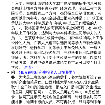
可入学。根据山西财经大学23年度发布的招生信息可知
金融硕士招生方向有商业银行经营管理、金融工程与风
险管理、金融投资三个方向，都只招全日制研究生，考
生可以作为参考。在职金融硕士报考条件是：1、获国家
承认的大学本科学历后有3年或3年以上工作经验的人
员；2、获得国家承认的高职高专毕业学历后，有5年或5
年以上工作经验，达到与大学本科毕业生同等学力的人
员；3、已获硕士学位或博士学位并有2年或2年以上工作
经验的人员。在职人员也可以选择同等学力申硕金融学
在职研究生进行学习，同等学力申硕免试入学，一般大
专及以上学历就可以报名学习，完成学业后可以获得结
业证，满足本科学历且学士学位满三年的学员可以参加
申硕考试，通过申硕考试完成论文答辩后可以授予硕士
学位。
详情>
问：
MBA在职研究生报名入口在哪里？
答：
为满足上班族在职深造的需求，各大院校开设了在
职研究生相关课程。山西财经大学MBA在职研究生采
取“非全日制”的招生途径，报名入口是中国研究生招生
信息网（即研招网），在职人员可在每年9、10月份登
录，按网页提示完成报名信息的填写，错过报名时间不
能补报，逾期未报的人员，不可再补报，只能等到来年