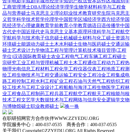
告学
电影学
戏剧学
城市经济学
知识产权法
资本运作
区域国别学
工商管理博士DBA
理论经济学
理学
生物学
材料科学与工程
食
品与营养硕士
马克思主义理论
职业技术教育
研究生院
马克思主
义哲学
科学技术哲学
伦理学
中国哲学
区域经济学
西方经济学
国
民经济学
心理健康教育
学前教育
小学教育
德语
日语
传播学
中国
古代史
中国近现代史
马克思主义基本原理
环境科学与工程
航空
宇航科学与技术
电子信息硕士
机械硕士
材料与化工硕士
资源与
环境硕士
能源动力硕士
土木水利硕士
生物与医药硕士
交通运输
硕士
艺术设计
力学
物流工程与管理
计算机技术
项目管理(工程
学位)
汉语国际教育硕士
农业工程
电气工程
车辆工程
工程硕士
宗研究
工业工程与管理
机械工程
土木工程
通信工程
动力工程热
物理
光电信息工程
材料工程
化学工程
仪器仪表工程
地质工程
测
绘工程
生物技术与工程
交通运输工程
安全工程
冶金工程
集成电
路工程
控制工程
水利工程
矿业工程
石油与天然气工程
纺织工程
轻工技术与工程
工业设计工程
船舶与海洋工程
生物医学工程
林
业工程
食品工程
制药工程
兵器工程
航空工程
航天工程
核能与核
技术工程
文艺学
大数据技术与工程
网络与信息安全
逻辑学
文物
与博物馆硕士
职业教师硕士
换一换
在职研招网官方合作伙伴WWW.ZZYEDU.ORG
学院服务中心：400-037-0535 商务合作：400-037-0535
关于我们 Copyright©ZZYEDU.ORG All Rights Reserved