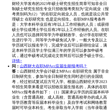
财经大学发布的2023年硕士研究生招生简章可知非全日
制硕士研究生招生专业只招收报考类别为“定向就业（报
考类别码为12）”的在职定向就业人员，也就是说公共管
理硕士 在职研究生 也是定向招生。在职MPA报考条件
是：大学本科毕业后有3年以上工作经验的人员；或获得
硕士学位或博士学位后有2年以上工作经验的人员。在职
人员也可以选择同等学力申硕财政学、会计学在职研究
生进行学习，同等学力申硕免试入学，一般大专及以上
学历就可以报名学习，完成学业后可以获得结业证，满
足本科学历且学士学位满三年的学员可以参加申硕考
试，通过申硕考试完成论文答辩后可以授予硕士学位。
详情>
问：
山西财大在职MPAcc应届生能报考吗？
答：
山西财经大学会计硕士MPAcc 在职研究生 属于非全
日制研究生，参加与全日制研究生同时进行的全国统
考，经过初试复试后方可入学。根据山西财经大学2023
年招生简章来看是可以招收应届生报名的，具体的在职
MPAcc报考条件如下：（1）国家承认学历的应届本科毕
业生（含普通高校、成人高校、普通高校举办的成人高
等学历教育等应届本科毕业生）及自学考试和网络教育
届时可毕业本科生。考生录取当年入学前（当年录取通