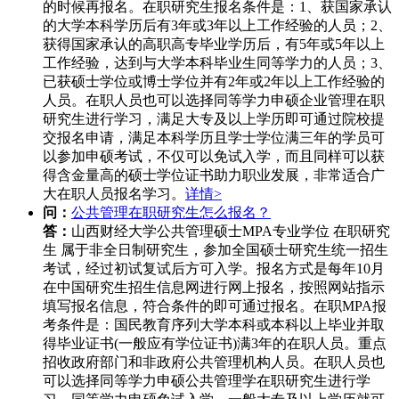
的时候再报名。在职研究生报名条件是：1、获国家承认
的大学本科学历后有3年或3年以上工作经验的人员；2、
获得国家承认的高职高专毕业学历后，有5年或5年以上
工作经验，达到与大学本科毕业生同等学力的人员；3、
已获硕士学位或博士学位并有2年或2年以上工作经验的
人员。在职人员也可以选择同等学力申硕企业管理在职
研究生进行学习，满足大专及以上学历即可通过院校提
交报名申请，满足本科学历且学士学位满三年的学员可
以参加申硕考试，不仅可以免试入学，而且同样可以获
得含金量高的硕士学位证书助力职业发展，非常适合广
大在职人员报名学习。
详情>
问：
公共管理在职研究生怎么报名？
答：
山西财经大学公共管理硕士MPA专业学位 在职研究
生 属于非全日制研究生，参加全国硕士研究生统一招生
考试，经过初试复试后方可入学。报名方式是每年10月
在中国研究生招生信息网进行网上报名，按照网站指示
填写报名信息，符合条件的即可通过报名。在职MPA报
考条件是：国民教育序列大学本科或本科以上毕业并取
得毕业证书(一般应有学位证书)满3年的在职人员。重点
招收政府部门和非政府公共管理机构人员。在职人员也
可以选择同等学力申硕公共管理学在职研究生进行学