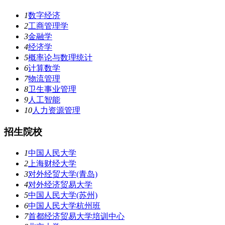
1
数字经济
2
工商管理学
3
金融学
4
经济学
5
概率论与数理统计
6
计算数学
7
物流管理
8
卫生事业管理
9
人工智能
10
人力资源管理
招生院校
1
中国人民大学
2
上海财经大学
3
对外经贸大学(青岛)
4
对外经济贸易大学
5
中国人民大学(苏州)
6
中国人民大学杭州班
7
首都经济贸易大学培训中心