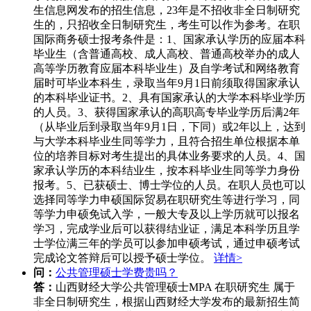
生信息网发布的招生信息，23年是不招收非全日制研究
生的，只招收全日制研究生，考生可以作为参考。在职
国际商务硕士报考条件是：1、国家承认学历的应届本科
毕业生（含普通高校、成人高校、普通高校举办的成人
高等学历教育应届本科毕业生）及自学考试和网络教育
届时可毕业本科生，录取当年9月1日前须取得国家承认
的本科毕业证书。2、具有国家承认的大学本科毕业学历
的人员。3、获得国家承认的高职高专毕业学历后满2年
（从毕业后到录取当年9月1日，下同）或2年以上，达到
与大学本科毕业生同等学力，且符合招生单位根据本单
位的培养目标对考生提出的具体业务要求的人员。4、国
家承认学历的本科结业生，按本科毕业生同等学力身份
报考。5、已获硕士、博士学位的人员。在职人员也可以
选择同等学力申硕国际贸易在职研究生等进行学习，同
等学力申硕免试入学，一般大专及以上学历就可以报名
学习，完成学业后可以获得结业证，满足本科学历且学
士学位满三年的学员可以参加申硕考试，通过申硕考试
完成论文答辩后可以授予硕士学位。
详情>
问：
公共管理硕士学费贵吗？
答：
山西财经大学公共管理硕士MPA 在职研究生 属于
非全日制研究生，根据山西财经大学发布的最新招生简