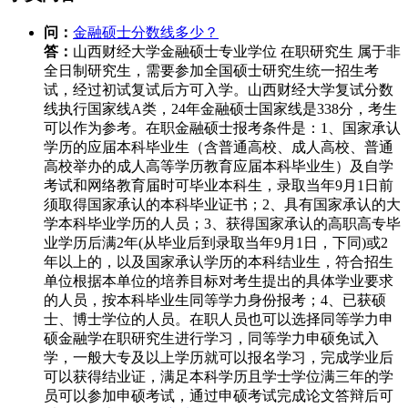
问：
金融硕士分数线多少？
答：
山西财经大学金融硕士专业学位 在职研究生 属于非
全日制研究生，需要参加全国硕士研究生统一招生考
试，经过初试复试后方可入学。山西财经大学复试分数
线执行国家线A类，24年金融硕士国家线是338分，考生
可以作为参考。在职金融硕士报考条件是：1、国家承认
学历的应届本科毕业生（含普通高校、成人高校、普通
高校举办的成人高等学历教育应届本科毕业生）及自学
考试和网络教育届时可毕业本科生，录取当年9月1日前
须取得国家承认的本科毕业证书；2、具有国家承认的大
学本科毕业学历的人员；3、获得国家承认的高职高专毕
业学历后满2年(从毕业后到录取当年9月1日，下同)或2
年以上的，以及国家承认学历的本科结业生，符合招生
单位根据本单位的培养目标对考生提出的具体学业要求
的人员，按本科毕业生同等学力身份报考；4、已获硕
士、博士学位的人员。在职人员也可以选择同等学力申
硕金融学在职研究生进行学习，同等学力申硕免试入
学，一般大专及以上学历就可以报名学习，完成学业后
可以获得结业证，满足本科学历且学士学位满三年的学
员可以参加申硕考试，通过申硕考试完成论文答辩后可