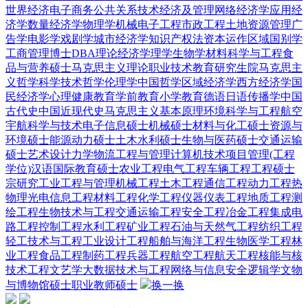
世界经济
电子商务
公共关系
技术经济及管理
网络经济学
应用经
济学
数量经济学
物理学
机械电子工程
市政工程
土地资源管理
广
告学
电影学
戏剧学
城市经济学
知识产权法
资本运作
区域国别学
工商管理博士DBA
理论经济学
理学
生物学
材料科学与工程
食
品与营养硕士
马克思主义理论
职业技术教育
研究生院
马克思主
义哲学
科学技术哲学
伦理学
中国哲学
区域经济学
西方经济学
国
民经济学
心理健康教育
学前教育
小学教育
德语
日语
传播学
中国
古代史
中国近现代史
马克思主义基本原理
环境科学与工程
航空
宇航科学与技术
电子信息硕士
机械硕士
材料与化工硕士
资源与
环境硕士
能源动力硕士
土木水利硕士
生物与医药硕士
交通运输
硕士
艺术设计
力学
物流工程与管理
计算机技术
项目管理(工程
学位)
汉语国际教育硕士
农业工程
电气工程
车辆工程
工程硕士
宗研究
工业工程与管理
机械工程
土木工程
通信工程
动力工程热
物理
光电信息工程
材料工程
化学工程
仪器仪表工程
地质工程
测
绘工程
生物技术与工程
交通运输工程
安全工程
冶金工程
集成电
路工程
控制工程
水利工程
矿业工程
石油与天然气工程
纺织工程
轻工技术与工程
工业设计工程
船舶与海洋工程
生物医学工程
林
业工程
食品工程
制药工程
兵器工程
航空工程
航天工程
核能与核
技术工程
文艺学
大数据技术与工程
网络与信息安全
逻辑学
文物
与博物馆硕士
职业教师硕士
换一换