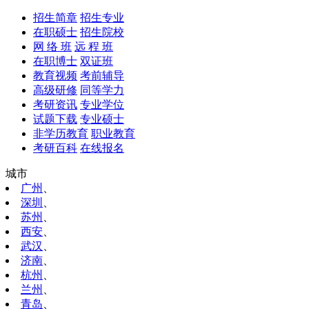
招生简章
招生专业
在职硕士
招生院校
网 络 班
远 程 班
在职博士
双证班
教育视频
考前辅导
高级研修
同等学力
考研资讯
专业学位
试题下载
专业硕士
非学历教育
职业教育
考研百科
在线报名
城市
广州
、
深圳
、
苏州
、
西安
、
武汉
、
济南
、
杭州
、
兰州
、
青岛
、