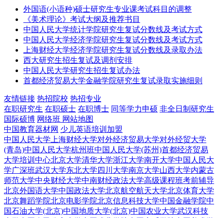
外国语(小语种)硕士研究生专业课考试科目的调整
《美术理论》考试大纲及推荐书目
中国人民大学统计学院研究生复试分数线及考试方式
中国人民大学经济学院研究生复试分数线及考试方式
上海财经大学经济学院研究生复试分数线及录取办法
西大研究生招生复试及调剂安排
中国人民大学研究生招生复试办法
首都经济贸易大学金融学院研究生复试录取实施细则
友情链接
热招院校
热招专业
在职研究生
在职硕士
在职博士
同等学力申硕
非全日制研究生
国际硕博
网络班
网站地图
中国教育器材网
少儿英语培训加盟
中国人民大学
上海财经大学
对外经济贸易大学
对外经贸大学
(青岛)
中国人民大学杭州班
中国人民大学(苏州)
首都经济贸易
大学培训中心
北京大学
清华大学
浙江大学
南开大学
中国人民大
学广深班
武汉大学
东北大学
四川大学
南京大学
山西大学
内蒙古
师范大学
中央财经大学
中南财经政法大学
高级课程班
考前辅导
北京外国语大学
中国政法大学
北京航空航天大学
北京体育大学
北京舞蹈学院
北京电影学院
北京信息科技大学
中国金融学院
中
国石油大学(北京)
中国地质大学(北京)
中国农业大学
武汉科技