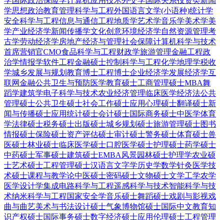
学
国际政治
保险学
计算机应用技术
外交学
国际关系
投资类
新闻
学
思想政治教育
管理科学与工程
外国语言文学(小语种)
统计学
安全科学与工程
信息与通信工程
地质学
艺术学
音乐学
美术学
美
学
产业经济学
新闻传播学
文化创意
环境经济学
自然资源管理
考
古学
劳动经济学
房地产经济与管理
社会保障
计算机科学与技术
首席营销官CMO
食品科学与工程
财政学
旅游管理
金融工程
政
治学
情报学
软件工程
金融硕士
控制科学与工程
化学
地理学
税收
学
城乡发展与规划
教育博士
工程博士
企业经济学
发展经济学
互
联网金融
公共卫生与预防医学
教育硕士
工商管理硕士MBA
舞
蹈学
建筑学
电子科学与技术
农业经济管理
临床医学
经济法
公共
管理硕士
公共卫生硕士
社会工作硕士
应用心理硕士
翻译硕士
新
闻与传播硕士
应用统计硕士
会计硕士
国际商务硕士
中医学
体育
学
法律硕士
税务硕士
出版硕士
城乡规划硕士
旅游管理硕士
图书
情报硕士
保险硕士
资产评估硕士
审计硕士
警务硕士
体育硕士
兽
医硕士
林业硕士
临床医学硕士
口腔医学硕士
护理硕士
药学硕士
中药硕士
军事硕士
建筑硕士
EMBA
风景园林硕士
护理学
农业硕
士
艺术硕士
工程管理硕士
汉语言文字学
历史学
数学
针灸
医学技
术硕士
课程与教学论
中医硕士
密码硕士
文物硕士
文学
工学
农学
医学
设计学
集成电路科学与工程
遥感科学与技术
智能科学与技
术
纳米科学与工程
国家安全学
音乐硕士
舞蹈硕士
戏剧与影视
戏
曲与曲艺
美术与书法
设计硕士
气象
博物馆硕士
国际中文教育
知
识产权硕士
国际事务硕士
数字经济硕士
应用伦理硕士
工程管理