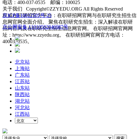
电话：400-037-0535 邮编：100025
关于我们 Copyright©ZZYEDU.ORG All Rights Reserved
权威在职研招官方平台：在职研招网官网与在职研究生招生信
京ICP备10022505号-25
息网官网全面介绍。 聚焦在职研究生招生：深入解读在职研
京公网安备 11010502046987号
招网官网及在职研究生招生信息网官网。 在职研招网官网网
址：https://www.zzyedu.org。 在职研招网官网官方电话：
4000370535。
北京站
上海站
广东站
江苏站
山东站
陕西站
湖北站
河北站
江西站