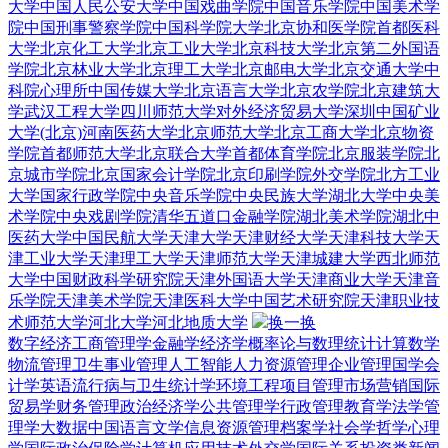
大学
中国人民公安大学
中国戏曲学院
中国音乐学院
中国美术学
院
中国刑事警察学院
中国科学院大学
北京协和医学院
首都医科
大学
北京化工大学
北京工业大学
北京科技大学
北京第二外国语
学院
北京林业大学
北京理工大学
北京邮电大学
北京交通大学
中
科院心理所
中国传媒大学
北京语言大学
北京农学院
北京建筑大
学
武汉工程大学
四川师范大学
对外经济贸易大学深圳
中国矿业
大学(北京)
河南医药大学
北京师范大学
北京工商大学
北京物资
学院
首都师范大学
北京联合大学
首都体育学院
北京服装学院
北
京城市学院
北京国家会计学院
北京印刷学院
外交学院
北方工业
大学
国家行政学院
中央音乐学院
中央民族大学
湖北大学
中央美
术学院
中央戏剧学院
清华五道口金融学院
湖北美术学院
湖北中
医药大学
中国民航大学
天津大学
天津财经大学
天津科技大学
天
津工业大学
天津理工大学
天津师范大学
天津城建大学
西北师范
大学
中国财政科学研究院
天津外国语大学
天津商业大学
天津音
乐学院
天津美术学院
天津医科大学
中国艺术研究院
天津职业技
术师范大学
河北大学
河北地质大学
换一换
数字经济
工商管理学
金融学
经济学
概率论与数理统计
计算数学
物流管理
卫生事业管理
人工智能
人力资源管理
企业管理
国学
会
计学
英语
流行病与卫生统计学
环境工程
项目管理
市场营销
国际
贸易学
财务管理
政治经济学
公共管理学
行政管理
教育学
法学
管
理学
大数据
中国语言文学
信息资源管理
档案学
社会学
哲学
心理