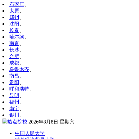
石家庄
、
太原
、
郑州
、
沈阳
、
长春
、
哈尔滨
、
南京
、
长沙
、
合肥
、
成都
、
乌鲁木齐
、
南昌
、
贵阳
、
呼和浩特
、
昆明
、
福州
、
南宁
、
银川
、
热点院校
2026年8月8日 星期六
中国人民大学