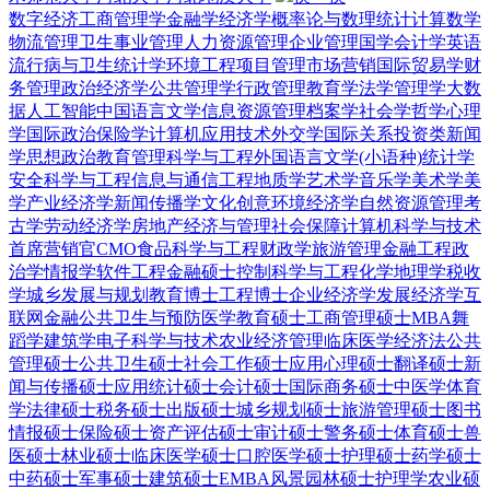
数字经济
工商管理学
金融学
经济学
概率论与数理统计
计算数学
物流管理
卫生事业管理
人力资源管理
企业管理
国学
会计学
英语
流行病与卫生统计学
环境工程
项目管理
市场营销
国际贸易学
财
务管理
政治经济学
公共管理学
行政管理
教育学
法学
管理学
大数
据
人工智能
中国语言文学
信息资源管理
档案学
社会学
哲学
心理
学
国际政治
保险学
计算机应用技术
外交学
国际关系
投资类
新闻
学
思想政治教育
管理科学与工程
外国语言文学(小语种)
统计学
安全科学与工程
信息与通信工程
地质学
艺术学
音乐学
美术学
美
学
产业经济学
新闻传播学
文化创意
环境经济学
自然资源管理
考
古学
劳动经济学
房地产经济与管理
社会保障
计算机科学与技术
首席营销官CMO
食品科学与工程
财政学
旅游管理
金融工程
政
治学
情报学
软件工程
金融硕士
控制科学与工程
化学
地理学
税收
学
城乡发展与规划
教育博士
工程博士
企业经济学
发展经济学
互
联网金融
公共卫生与预防医学
教育硕士
工商管理硕士MBA
舞
蹈学
建筑学
电子科学与技术
农业经济管理
临床医学
经济法
公共
管理硕士
公共卫生硕士
社会工作硕士
应用心理硕士
翻译硕士
新
闻与传播硕士
应用统计硕士
会计硕士
国际商务硕士
中医学
体育
学
法律硕士
税务硕士
出版硕士
城乡规划硕士
旅游管理硕士
图书
情报硕士
保险硕士
资产评估硕士
审计硕士
警务硕士
体育硕士
兽
医硕士
林业硕士
临床医学硕士
口腔医学硕士
护理硕士
药学硕士
中药硕士
军事硕士
建筑硕士
EMBA
风景园林硕士
护理学
农业硕