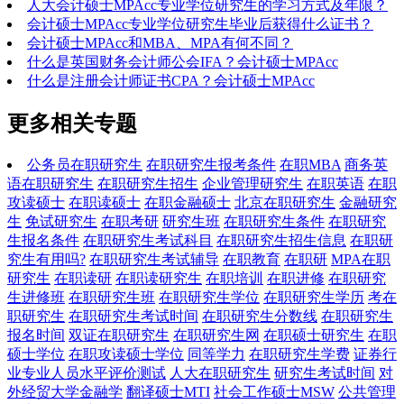
人大会计硕士MPAcc专业学位研究生的学习方式及年限？
会计硕士MPAcc专业学位研究生毕业后获得什么证书？
会计硕士MPAcc和MBA、MPA有何不同？
什么是英国财务会计师公会IFA？会计硕士MPAcc
什么是注册会计师证书CPA？会计硕士MPAcc
更多相关专题
公务员在职研究生
在职研究生报考条件
在职MBA
商务英
语在职研究生
在职研究生招生
企业管理研究生
在职英语
在职
攻读硕士
在职读硕士
在职金融硕士
北京在职研究生
金融研究
生
免试研究生
在职考研
研究生班
在职研究生条件
在职研究
生报名条件
在职研究生考试科目
在职研究生招生信息
在职研
究生有用吗?
在职研究生考试辅导
在职教育
在职研
MPA在职
研究生
在职读研
在职读研究生
在职培训
在职进修
在职研究
生进修班
在职研究生班
在职研究生学位
在职研究生学历
考在
职研究生
在职研究生考试时间
在职研究生分数线
在职研究生
报名时间
双证在职研究生
在职研究生网
在职硕士研究生
在职
硕士学位
在职攻读硕士学位
同等学力
在职研究生学费
证券行
业专业人员水平评价测试
人大在职研究生
研究生考试时间
对
外经贸大学金融学
翻译硕士MTI
社会工作硕士MSW
公共管理