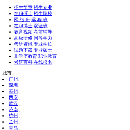
招生简章
招生专业
在职硕士
招生院校
网 络 班
远 程 班
在职博士
双证班
教育视频
考前辅导
高级研修
同等学力
考研资讯
专业学位
试题下载
专业硕士
非学历教育
职业教育
考研百科
在线报名
城市
广州
、
深圳
、
苏州
、
西安
、
武汉
、
济南
、
杭州
、
兰州
、
青岛
、