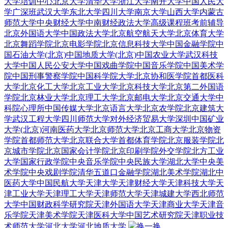
大学培训中心
北京大学
清华大学
浙江大学
南开大学
中国人民大
学广深班
武汉大学
东北大学
四川大学
南京大学
山西大学
内蒙古
师范大学
中央财经大学
中南财经政法大学
高级课程班
考前辅导
北京外国语大学
中国政法大学
北京航空航天大学
北京体育大学
北京舞蹈学院
北京电影学院
北京信息科技大学
中国金融学院
中
国石油大学(北京)
中国地质大学(北京)
中国农业大学
武汉科技
大学
中国人民公安大学
中国戏曲学院
中国音乐学院
中国美术学
院
中国刑事警察学院
中国科学院大学
北京协和医学院
首都医科
大学
北京化工大学
北京工业大学
北京科技大学
北京第二外国语
学院
北京林业大学
北京理工大学
北京邮电大学
北京交通大学
中
科院心理所
中国传媒大学
北京语言大学
北京农学院
北京建筑大
学
武汉工程大学
四川师范大学
对外经济贸易大学深圳
中国矿业
大学(北京)
河南医药大学
北京师范大学
北京工商大学
北京物资
学院
首都师范大学
北京联合大学
首都体育学院
北京服装学院
北
京城市学院
北京国家会计学院
北京印刷学院
外交学院
北方工业
大学
国家行政学院
中央音乐学院
中央民族大学
湖北大学
中央美
术学院
中央戏剧学院
清华五道口金融学院
湖北美术学院
湖北中
医药大学
中国民航大学
天津大学
天津财经大学
天津科技大学
天
津工业大学
天津理工大学
天津师范大学
天津城建大学
西北师范
大学
中国财政科学研究院
天津外国语大学
天津商业大学
天津音
乐学院
天津美术学院
天津医科大学
中国艺术研究院
天津职业技
术师范大学
河北大学
河北地质大学
换一换