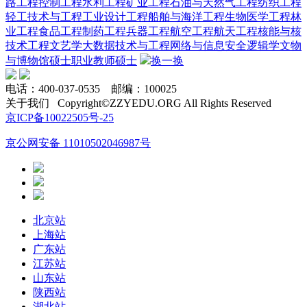
路工程
控制工程
水利工程
矿业工程
石油与天然气工程
纺织工程
轻工技术与工程
工业设计工程
船舶与海洋工程
生物医学工程
林
业工程
食品工程
制药工程
兵器工程
航空工程
航天工程
核能与核
技术工程
文艺学
大数据技术与工程
网络与信息安全
逻辑学
文物
与博物馆硕士
职业教师硕士
换一换
电话：400-037-0535 邮编：100025
关于我们 Copyright©ZZYEDU.ORG All Rights Reserved
京ICP备10022505号-25
京公网安备 11010502046987号
北京站
上海站
广东站
江苏站
山东站
陕西站
湖北站