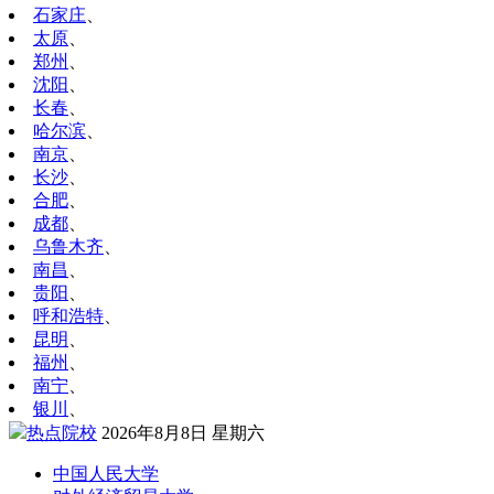
石家庄
、
太原
、
郑州
、
沈阳
、
长春
、
哈尔滨
、
南京
、
长沙
、
合肥
、
成都
、
乌鲁木齐
、
南昌
、
贵阳
、
呼和浩特
、
昆明
、
福州
、
南宁
、
银川
、
热点院校
2026年8月8日 星期六
中国人民大学