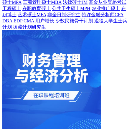
硕士MPA
工商管理硕士MBA
法律硕士JM
基金从业资格考试
工程硕士
在职教育硕士
公共卫生硕士MPH
农业推广硕士
在
职博士
艺术硕士MFA
非全日制研究生
特许金融分析师CFA
DBA
EDP
CMA
用户增长
少数民族骨干计划
退役大学生士兵
计划
援藏计划研究生