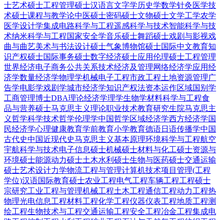
士
艺术硕士
工程管理硕士
汉语言文字学
历史学
数学
针灸
医学技
术硕士
课程与教学论
中医硕士
密码硕士
文物硕士
文学
工学
农学
医学
设计学
集成电路科学与工程
遥感科学与技术
智能科学与技
术
纳米科学与工程
国家安全学
音乐硕士
舞蹈硕士
戏剧与影视
戏
曲与曲艺
美术与书法
设计硕士
气象
博物馆硕士
国际中文教育
知
识产权硕士
国际事务硕士
数字经济硕士
应用伦理硕士
工程管理
世界经济
电子商务
公共关系
技术经济及管理
网络经济学
应用经
济学
数量经济学
物理学
机械电子工程
市政工程
土地资源管理
广
告学
电影学
戏剧学
城市经济学
知识产权法
资本运作
区域国别学
工商管理博士DBA
理论经济学
理学
生物学
材料科学与工程
食
品与营养硕士
马克思主义理论
职业技术教育
研究生院
马克思主
义哲学
科学技术哲学
伦理学
中国哲学
区域经济学
西方经济学
国
民经济学
心理健康教育
学前教育
小学教育
德语
日语
传播学
中国
古代史
中国近现代史
马克思主义基本原理
环境科学与工程
航空
宇航科学与技术
电子信息硕士
机械硕士
材料与化工硕士
资源与
环境硕士
能源动力硕士
土木水利硕士
生物与医药硕士
交通运输
硕士
艺术设计
力学
物流工程与管理
计算机技术
项目管理(工程
学位)
汉语国际教育硕士
农业工程
电气工程
车辆工程
工程硕士
宗研究
工业工程与管理
机械工程
土木工程
通信工程
动力工程热
物理
光电信息工程
材料工程
化学工程
仪器仪表工程
地质工程
测
绘工程
生物技术与工程
交通运输工程
安全工程
冶金工程
集成电