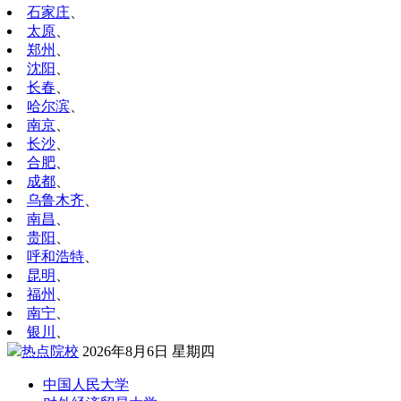
石家庄
、
太原
、
郑州
、
沈阳
、
长春
、
哈尔滨
、
南京
、
长沙
、
合肥
、
成都
、
乌鲁木齐
、
南昌
、
贵阳
、
呼和浩特
、
昆明
、
福州
、
南宁
、
银川
、
热点院校
2026年8月6日 星期四
中国人民大学