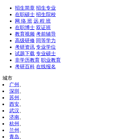
招生简章
招生专业
在职硕士
招生院校
网 络 班
远 程 班
在职博士
双证班
教育视频
考前辅导
高级研修
同等学力
考研资讯
专业学位
试题下载
专业硕士
非学历教育
职业教育
考研百科
在线报名
城市
广州
、
深圳
、
苏州
、
西安
、
武汉
、
济南
、
杭州
、
兰州
、
青岛
、