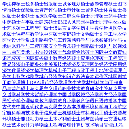
学
法律硕士
税务硕士
出版硕士
城乡规划硕士
旅游管理硕士
图书
情报硕士
保险硕士
资产评估硕士
审计硕士
警务硕士
体育硕士
兽
医硕士
林业硕士
临床医学硕士
口腔医学硕士
护理硕士
药学硕士
中药硕士
军事硕士
建筑硕士
EMBA
风景园林硕士
护理学
农业硕
士
艺术硕士
工程管理硕士
汉语言文字学
历史学
数学
针灸
医学技
术硕士
课程与教学论
中医硕士
密码硕士
文物硕士
文学
工学
农学
医学
设计学
集成电路科学与工程
遥感科学与技术
智能科学与技
术
纳米科学与工程
国家安全学
音乐硕士
舞蹈硕士
戏剧与影视
戏
曲与曲艺
美术与书法
设计硕士
气象
博物馆硕士
国际中文教育
知
识产权硕士
国际事务硕士
数字经济硕士
应用伦理硕士
工程管理
世界经济
电子商务
公共关系
技术经济及管理
网络经济学
应用经
济学
数量经济学
物理学
机械电子工程
市政工程
土地资源管理
广
告学
电影学
戏剧学
城市经济学
知识产权法
资本运作
区域国别学
工商管理博士DBA
理论经济学
理学
生物学
材料科学与工程
食
品与营养硕士
马克思主义理论
职业技术教育
研究生院
马克思主
义哲学
科学技术哲学
伦理学
中国哲学
区域经济学
西方经济学
国
民经济学
心理健康教育
学前教育
小学教育
德语
日语
传播学
中国
古代史
中国近现代史
马克思主义基本原理
环境科学与工程
航空
宇航科学与技术
电子信息硕士
机械硕士
材料与化工硕士
资源与
环境硕士
能源动力硕士
土木水利硕士
生物与医药硕士
交通运输
硕士
艺术设计
力学
物流工程与管理
计算机技术
项目管理(工程