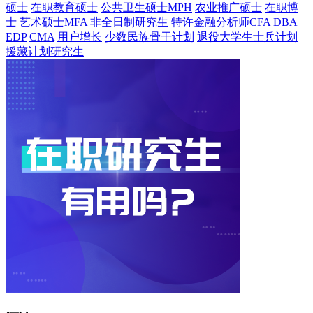
硕士
在职教育硕士
公共卫生硕士MPH
农业推广硕士
在职博
士
艺术硕士MFA
非全日制研究生
特许金融分析师CFA
DBA
EDP
CMA
用户增长
少数民族骨干计划
退役大学生士兵计划
援藏计划研究生