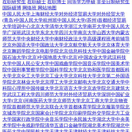
在职研究生
在职硕士
在职博士
同等学力申硕
非全日制研究生
国际硕博
网络班
网站地图
中国人民大学
上海财经大学
对外经济贸易大学
对外经贸大学
(青岛)
中国人民大学杭州班
中国人民大学(苏州)
首都经济贸易
大学培训中心
北京大学
清华大学
浙江大学
南开大学
中国人民大
学广深班
武汉大学
东北大学
四川大学
南京大学
山西大学
内蒙古
师范大学
中央财经大学
中南财经政法大学
高级课程班
考前辅导
北京外国语大学
中国政法大学
北京航空航天大学
北京体育大学
北京舞蹈学院
北京电影学院
北京信息科技大学
中国金融学院
中
国石油大学(北京)
中国地质大学(北京)
中国农业大学
武汉科技
大学
中国人民公安大学
中国戏曲学院
中国音乐学院
中国美术学
院
中国刑事警察学院
中国科学院大学
北京协和医学院
首都医科
大学
北京化工大学
北京工业大学
北京科技大学
北京第二外国语
学院
北京林业大学
北京理工大学
北京邮电大学
北京交通大学
中
科院心理所
中国传媒大学
北京语言大学
北京农学院
北京建筑大
学
武汉工程大学
四川师范大学
对外经济贸易大学深圳
中国矿业
大学(北京)
河南医药大学
北京师范大学
北京工商大学
北京物资
学院
首都师范大学
北京联合大学
首都体育学院
北京服装学院
北
京城市学院
北京国家会计学院
北京印刷学院
外交学院
北方工业
大学
国家行政学院
中央音乐学院
中央民族大学
湖北大学
中央美
术学院
中央戏剧学院
清华五道口金融学院
湖北美术学院
湖北中
医药大学
中国民航大学
天津大学
天津财经大学
天津科技大学
天