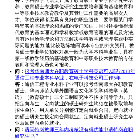
答：
学科教学（语文）属于教育硕士专业学位研究生培
养，教育硕士专业学位研究生主要培养面向基础教育和
中等职业技术教育教学及其管理工作需要的高层次人
才。学位获得者应具有良好的职业道德，要掌握某门学
科坚实的基础理论和系统的专门知识，同时还要懂得现
代教育的基本理论和学科教学或教育管理的理论及方法;
具有运用所学理论和方法解决学科教学或管理实践中实
际问题的能力;能比较熟练地阅读本专业的外文资料。教
育硕士专业学位招收对象一般为大学本科毕业生，具有
第一线教学经历的基础教育和中等职业技术教育的专任
教师和管理人员也可报考。
问：
报考华南师大在职教育硕士学科英语可以吗?2013年
通信工程专业本科毕业，在电子科技公司工作5年
答：
通信工程专业本科毕业可以报考华南师大在职教育
硕士。华南师范大学外国语言文化学院学科教学（英
语）（教育硕士）非全日制研究生不招收同等学力。只
招定向考生。定向就业的硕士研究生均须在被录取前与
招生单位、用人单位分别签订定向就业合同。定向就业
的硕士研究生按定向合同就业。定向就业硕士研究生毕
业后回定向单位就业。
问：
请问特岗教师三年内考核没有得优能申请特岗在职
研究生吗？