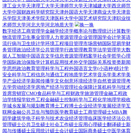
津工业大学
天津理工大学
天津师范大学
天津城建大学
西北师范
大学
中国财政科学研究院
天津外国语大学
天津商业大学
天津音
乐学院
天津美术学院
天津医科大学
中国艺术研究院
天津职业技
术师范大学
河北大学
河北地质大学
换一换
数字经济
工商管理学
金融学
经济学
概率论与数理统计
计算数学
物流管理
卫生事业管理
人力资源管理
企业管理
国学
会计学
英语
流行病与卫生统计学
环境工程
项目管理
市场营销
国际贸易学
财
务管理
政治经济学
公共管理学
行政管理
教育学
法学
管理学
大数
据
人工智能
中国语言文学
信息资源管理
档案学
社会学
哲学
心理
学
国际政治
保险学
计算机应用技术
外交学
国际关系
投资类
新闻
学
思想政治教育
管理科学与工程
外国语言文学(小语种)
统计学
安全科学与工程
信息与通信工程
地质学
艺术学
音乐学
美术学
美
学
产业经济学
新闻传播学
文化创意
环境经济学
自然资源管理
考
古学
劳动经济学
房地产经济与管理
社会保障
计算机科学与技术
首席营销官CMO
食品科学与工程
财政学
旅游管理
金融工程
政
治学
情报学
软件工程
金融硕士
控制科学与工程
化学
地理学
税收
学
城乡发展与规划
教育博士
工程博士
企业经济学
发展经济学
互
联网金融
公共卫生与预防医学
教育硕士
工商管理硕士MBA
舞
蹈学
建筑学
电子科学与技术
农业经济管理
临床医学
经济法
公共
管理硕士
公共卫生硕士
社会工作硕士
应用心理硕士
翻译硕士
新
闻与传播硕士
应用统计硕士
会计硕士
国际商务硕士
中医学
体育