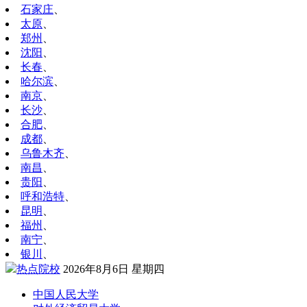
石家庄
、
太原
、
郑州
、
沈阳
、
长春
、
哈尔滨
、
南京
、
长沙
、
合肥
、
成都
、
乌鲁木齐
、
南昌
、
贵阳
、
呼和浩特
、
昆明
、
福州
、
南宁
、
银川
、
热点院校
2026年8月6日 星期四
中国人民大学