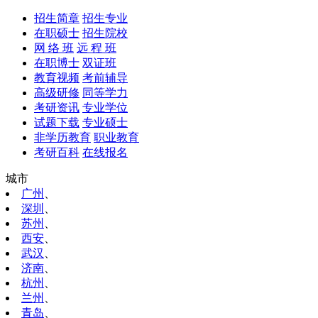
招生简章
招生专业
在职硕士
招生院校
网 络 班
远 程 班
在职博士
双证班
教育视频
考前辅导
高级研修
同等学力
考研资讯
专业学位
试题下载
专业硕士
非学历教育
职业教育
考研百科
在线报名
城市
广州
、
深圳
、
苏州
、
西安
、
武汉
、
济南
、
杭州
、
兰州
、
青岛
、