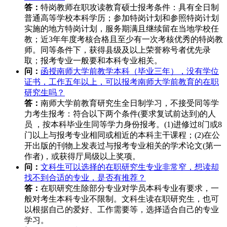
答：
特岗教师在职攻读教育硕士报考条件：具有全日制
普通高等学校本科学历；参加特岗计划和参照特岗计划
实施的地方特岗计划，服务期满且继续留在当地学校任
教；近3年年度考核合格且至少有一次考核优秀的特岗教
师。同等条件下，获得县级及以上荣誉称号者优先录
取；报考专业一般要和本科专业相关。
问：
函授南师大学前教学本科（毕业三年），没有学位
证书，工作五年以上，可以报考南师大学前教育的在职
研究生吗？
答：
南师大学前教育研究生全日制学习，不接受同等学
力考生报考：符合以下两个条件(要求复试前达到)的人
员 ，按本科毕业生同等学力身份报考。(1)进修过8门或8
门以上与报考专业相同或相近的本科主干课程；(2)在公
开出版的刊物上发表过与报考专业相关的学术论文(第一
作者)，或获得厅局级以上奖项。
问：
文科生可以选择的在职研究生专业非常窄，想读却
找不到合适的专业，是否有推荐？
答：
在职研究生除部分专业对学员本科专业有要求，一
般对考生本科专业不限制。文科生读在职研究生，也可
以根据自己的爱好、工作需要等，选择适合自己的专业
学习。