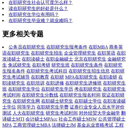
在职研究生社会认可度怎么样？
读在职研究生的好处是什么？
在职研究生学位有用吗？
在职研究生毕业难？就业难吗？
更多相关专题
公务员在职研究生
在职研究生报考条件
在职MBA
商务英
语在职研究生
在职研究生招生
企业管理研究生
在职英语
在职
攻读硕士
在职读硕士
在职金融硕士
北京在职研究生
金融研究
生
免试研究生
在职考研
研究生班
在职研究生条件
在职研究
生报名条件
在职研究生考试科目
在职研究生招生信息
在职研
究生考试辅导
在职教育
在职研
MPA在职研究生
在职读研
在
职读研究生
在职培训
在职进修
在职研究生进修班
在职研究生
班
在职研究生学位
在职研究生学历
考在职研究生
在职研究生
考试时间
在职研究生分数线
在职研究生报名时间
双证在职研
究生
在职研究生网
在职硕士研究生
在职硕士学位
在职攻读硕
士学位
同等学力
在职研究生学费
证券行业专业人员水平评价
测试
人大在职研究生
研究生考试时间
对外经贸大学金融学
翻
译硕士MTI
会计硕士MPAcc
社会工作硕士MSW
公共管理硕士
MPA
工商管理硕士MBA
法律硕士JM
基金从业资格考试
工程