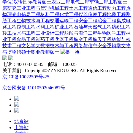
学位)
汉语国际教育硕士
农业工程
电气工程
车辆工程
工程硕士
宗研究
工业工程与管理
机械工程
土木工程
通信工程
动力工程热
物理
光电信息工程
材料工程
化学工程
仪器仪表工程
地质工程
测
绘工程
生物技术与工程
交通运输工程
安全工程
冶金工程
集成电
路工程
控制工程
水利工程
矿业工程
石油与天然气工程
纺织工程
轻工技术与工程
工业设计工程
船舶与海洋工程
生物医学工程
林
业工程
食品工程
制药工程
兵器工程
航空工程
航天工程
核能与核
技术工程
文艺学
大数据技术与工程
网络与信息安全
逻辑学
文物
与博物馆硕士
职业教师硕士
换一换
电话：400-037-0535 邮编：100025
关于我们 Copyright©ZZYEDU.ORG All Rights Reserved
京ICP备10022505号-25
京公网安备 11010502046987号
北京站
上海站