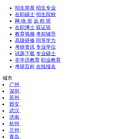
招生简章
招生专业
在职硕士
招生院校
网 络 班
远 程 班
在职博士
双证班
教育视频
考前辅导
高级研修
同等学力
考研资讯
专业学位
试题下载
专业硕士
非学历教育
职业教育
考研百科
在线报名
城市
广州
、
深圳
、
苏州
、
西安
、
武汉
、
济南
、
杭州
、
兰州
、
青岛
、