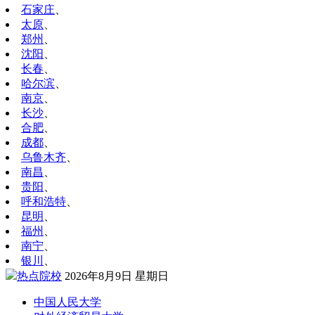
石家庄
、
太原
、
郑州
、
沈阳
、
长春
、
哈尔滨
、
南京
、
长沙
、
合肥
、
成都
、
乌鲁木齐
、
南昌
、
贵阳
、
呼和浩特
、
昆明
、
福州
、
南宁
、
银川
、
热点院校
2026年8月9日 星期日
中国人民大学