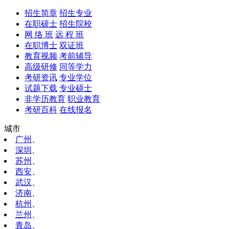
招生简章
招生专业
在职硕士
招生院校
网 络 班
远 程 班
在职博士
双证班
教育视频
考前辅导
高级研修
同等学力
考研资讯
专业学位
试题下载
专业硕士
非学历教育
职业教育
考研百科
在线报名
城市
广州
、
深圳
、
苏州
、
西安
、
武汉
、
济南
、
杭州
、
兰州
、
青岛
、