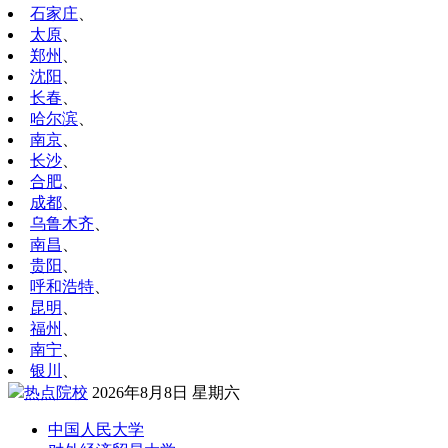
石家庄
、
太原
、
郑州
、
沈阳
、
长春
、
哈尔滨
、
南京
、
长沙
、
合肥
、
成都
、
乌鲁木齐
、
南昌
、
贵阳
、
呼和浩特
、
昆明
、
福州
、
南宁
、
银川
、
热点院校
2026年8月8日 星期六
中国人民大学