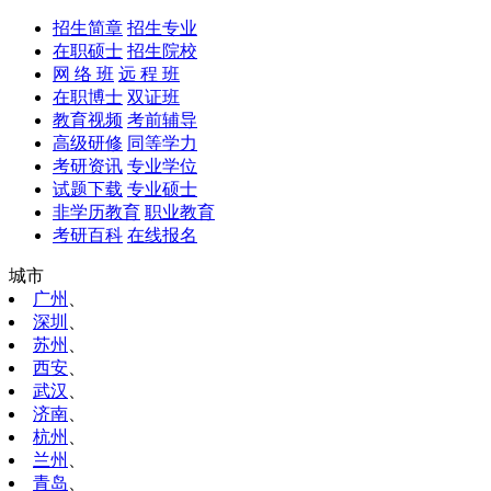
招生简章
招生专业
在职硕士
招生院校
网 络 班
远 程 班
在职博士
双证班
教育视频
考前辅导
高级研修
同等学力
考研资讯
专业学位
试题下载
专业硕士
非学历教育
职业教育
考研百科
在线报名
城市
广州
、
深圳
、
苏州
、
西安
、
武汉
、
济南
、
杭州
、
兰州
、
青岛
、