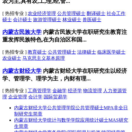
农为主,具有农,工,理,经,管...
[ 热招专业 ]
农业经济管理
公共管理硕士
翻译硕士
社会工作
硕士
会计硕士
旅游管理硕士
林业硕士
兽医硕士
内蒙古民族大学
内蒙古民族大学在职研究生教育注
重发挥民族特色,在为自治区和国...
[ 热招专业 ]
教育硕士
公共管理硕士
法律硕士
临床医学硕士
农业硕士
马克思主义基本原理
内蒙古财经大学
内蒙古财经大学在职研究生以经济
学、管理学、理学为主，内财有理...
[ 热招专业 ]
工商管理学
金融学
经济学
物流管理
人力资源管
理
企业管理
会计学
国际贸易学
内蒙古财经大学公共管理学院公共管理硕士MPA非全日
制研究生简章
内蒙古财经大学统计与数学学院应用统计硕士MAS研究
生简章